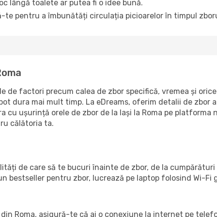
loc lângă toalete ar putea fi o idee bună.
-te pentru a îmbunătăți circulația picioarelor în timpul zboru
 Roma
e de factori precum calea de zbor specifică, vremea și orice 
 pot dura mai mult timp. La eDreams, oferim detalii de zbor 
a cu ușurință orele de zbor de la Iași la Roma pe platforma n
ru călătoria ta.
ilități de care să te bucuri înainte de zbor, de la cumpărăt
un bestseller pentru zbor, lucrează pe laptop folosind Wi-Fi
ul din Roma, asigură-te că ai o conexiune la internet pe telef