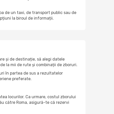
rba de un taxi, de transport public sau de
iuni la biroul de informații.
e și de destinație, să alegi datele
de la mii de rute și combinații de zboruri.
ri în partea de sus a rezultatelor
eriene preferate.
atea locurilor. Ca urmare, costul zborului
tău către Roma, asigură-te că rezervi