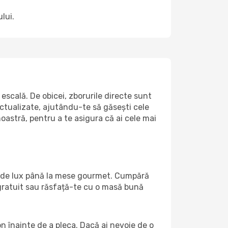
lui.
escală. De obicei, zborurile directe sunt
actualizate, ajutându-te să găsești cele
oastră, pentru a te asigura că ai cele mai
uri de lux până la mese gourmet. Cumpără
 gratuit sau răsfață-te cu o masă bună
on înainte de a pleca. Dacă ai nevoie de o