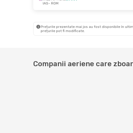
IAS
- ROM
Lun., 26 Oct.
- Lun., 2 Nov.
Joi, 10 
Wizz Air Malta
Direct
Wizz Ai
IAS
- ROM
IAS
- R
Wizz Air Malta
Direct
Wizz Ai
ROM
- IAS
ROM
- I
Prețurile prezentate mai jos au fost disponibile în ultim
prețurile pot fi modificate.
Companii aeriene care zboară