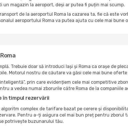
ti un magazin la aeroport, deși ar putea fi puțin mai scump.
 transport de la aeroportul Roma la cazarea ta, fie că este vo
onalul aeroportului Roma va putea ajuta cu cele mai bune opț
a Roma
lă. Trebuie doar să introduci Iași și Roma ca orașe de plecar
nibile. Motorul nostru de căutare va găsi cele mai bune oferte 
nteligentă”, prin care evidențiem cele mai competitive zboru
pentru a vedea numai zborurile către Roma de la companiile a
e în timpul rezervării
 algoritm complex de tarifare bazat pe cerere și disponibilit
zervare. Pentru a-ți asigura cel mai bun preț pentru zborul 
 se potrivește buzunarului tău.