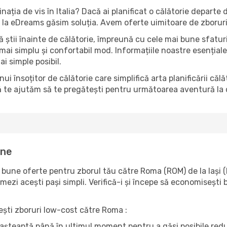
inația de vis în Italia? Dacă ai planificat o călătorie departe
ma, la eDreams găsim soluția. Avem oferte uimitoare de zboruri
să știi înainte de călătorie, împreună cu cele mai bune sfatur
 mai simplu și confortabil mod. Informațiile noastre esențiale 
ai simple posibil.
însoțitor de călătorie care simplifică arta planificării căl
ă te ajutăm să te pregătești pentru următoarea aventură la c
ine
une oferte pentru zborul tău către Roma (ROM) de la Iași (I
ezi acești pași simpli. Verifică-i și începe să economisești b
sești zboruri low-cost către Roma :
ri așteaptă până în ultimul moment pentru a găsi posibile re