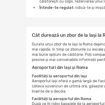
călătorești cu copii, rezervarea unui 
Întinde-te regulat:
ridică-te și mișcă
Cât durează un zbor de la Iași la
Durata unui zbor de la Iași la Roma depind
mai rapide, în timp ce zborurile cu escale
mai bune opțiuni de călătorie. Poți compar
precise și mai convenabile informații pent
Aeroporturi din Iași și Roma
Facilități la aeroportul din Iași
Aeroportul Iași oferă o gamă largă de fac
câteva suveniruri de ultimă oră, găsește 
înainte de a decola.
Facilități la aeroportul din Roma
După ce îți ridici bagajele de la aeroport