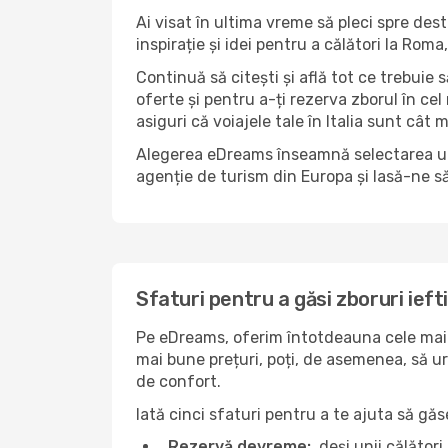
Ai visat în ultima vreme să pleci spre dest
inspirație și idei pentru a călători la Ro
Continuă să citești și află tot ce trebuie 
oferte și pentru a-ți rezerva zborul în cel
asiguri că voiajele tale în Italia sunt cât m
Alegerea eDreams înseamnă selectarea unui 
agenție de turism din Europa și lasă-ne s
Sfaturi pentru a găsi zboruri ieft
Pe eDreams, oferim întotdeauna cele mai b
mai bune prețuri, poți, de asemenea, să urm
de confort.
Iată cinci sfaturi pentru a te ajuta să gă
Rezervă devreme:
, deși unii călăto