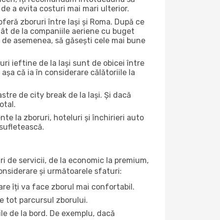
de a evita costuri mai mari ulterior.
feră zboruri între Iași și Roma. După ce
tât de la companiile aeriene cu buget
uta, de asemenea, să găsești cele mai bune
ri ieftine de la Iași sunt de obicei între
 așa că ia în considerare călătoriile la
tre de city break de la Iași. Și dacă
otal.
la zboruri, hoteluri și închirieri auto
 sufletească.
ri de servicii, de la economic la premium,
considerare și următoarele sfaturi:
re îți va face zborul mai confortabil.
e tot parcursul zborului.
țile de la bord. De exemplu, dacă