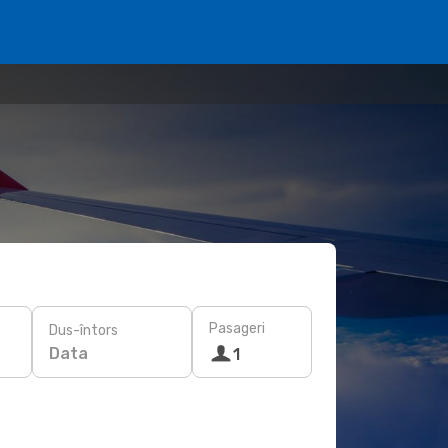
Pasageri
Dus-întors
Data
1