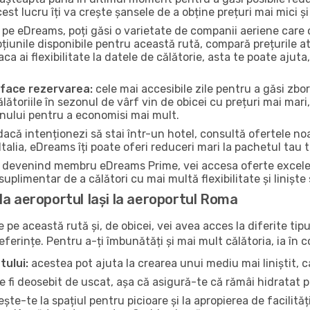
st lucru îți va crește șansele de a obține prețuri mai mici și 
pe eDreams, poți găsi o varietate de companii aeriene care o
pțiunile disponibile pentru această rută, compară prețurile a
Daca ai flexibilitate la datele de călătorie, asta te poate aj
a face rezervarea:
cele mai accesibile zile pentru a găsi zboru
ălătoriile în sezonul de vârf vin de obicei cu prețuri mai mari,
onului pentru a economisi mai mult.
acă intenționezi să stai într-un hotel, consultă ofertele noas
Italia, eDreams îți poate oferi reduceri mari la pachetul tau t
devenind membru eDreams Prime, vei accesa oferte excelente 
uplimentar de a călători cu mai multă flexibilitate și liniște
la aeroportul Iași la aeroportul Roma
pe această rută și, de obicei, vei avea acces la diferite tipu
referințe. Pentru a-ți îmbunătăți și mai mult călătoria, ia în 
tului:
acestea pot ajuta la crearea unui mediu mai liniștit, ca
 fi deosebit de uscat, așa că asigură-te că rămâi hidratat p
te-te la spațiul pentru picioare și la apropierea de facilită