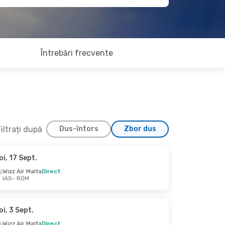
Întrebări frecvente
iltrați după
Dus-întors
Zbor dus
oi, 17 Sept.
7 Oct.
Wizz Air Malta
Direct
IAS
- ROM
oi, 3 Sept.
Wizz Air Malta
Direct