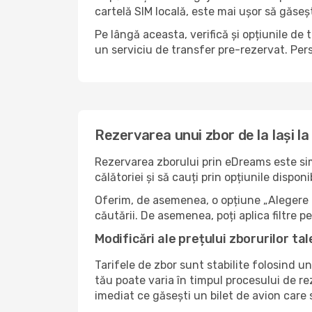
cartelă SIM locală, este mai ușor să găseș
Pe lângă aceasta, verifică și opțiunile de
un serviciu de transfer pre-rezervat. Pers
Rezervarea unui zbor de la Iași l
Rezervarea zborului prin eDreams este simp
călătoriei și să cauți prin opțiunile dispo
Oferim, de asemenea, o opțiune „Alegere i
căutării. De asemenea, poți aplica filtre 
Modificări ale prețului zborurilor tal
Tarifele de zbor sunt stabilite folosind un
tău poate varia în timpul procesului de re
imediat ce găsești un bilet de avion care