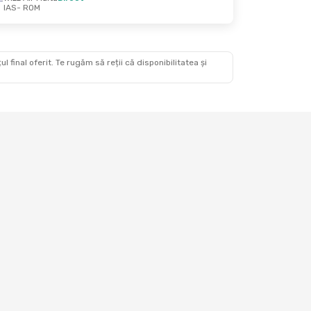
IAS
- ROM
, 30 Aug.
 final oferit. Te rugăm să reții că disponibilitatea și