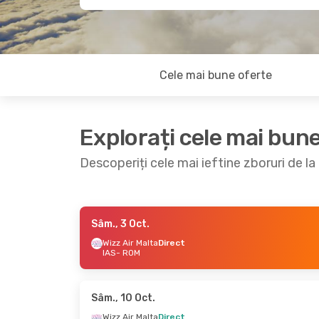
Cele mai bune oferte
Explorați cele mai bun
Descoperiți cele mai ieftine zboruri de la
Sâm., 3 Oct.
Mie., 14 Oct.
- Sâm., 17 Oct.
Joi, 17 S
Wizz Air Malta
Direct
IAS
- ROM
Wizz Air Malta
Direct
Wizz Ai
IAS
- ROM
IAS
- R
Wizz Air Malta
Direct
Wizz Ai
ROM
- IAS
ROM
- I
Sâm., 10 Oct.
Wizz Air Malta
Direct