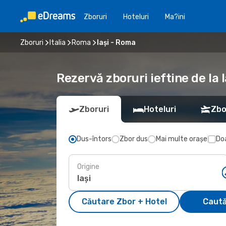
Zboruri
Hoteluri
Ma?ini
Zboruri
Italia
Roma
Iași - Roma
Rezervă zboruri ieftine de la 
Zboruri
Hoteluri
Zbo
Dus-întors
Zbor dus
Mai multe orașe
Doa
Origine
Căutare Zbor + Hotel
Caută