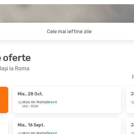
Cele mai ieftine zile
e oferte
 Iași la Roma
F
Mie., 28 Oct.
J
ept.
- Lun., 21 Sept.
Sâm., 3 Oct.
- Mie., 
Wizz Air Malta
Direct
IAS
- ROM
r Malta
Direct
Wizz Air Malta
Direct
OM
IAS
- ROM
r Malta
Direct
Wizz Air Malta
Direct
AS
ROM
- IAS
Mie., 16 Sept.
J
Wizz Air Malta
Direct