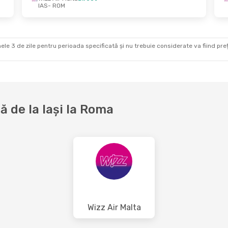
IAS
- ROM
Sept.
- Sâm., 12 Sept.
Mar., 25 Aug.
- Dum.
r Malta
Direct
Wizz Air Malta
Direct
OM
IAS
- ROM
r Malta
Direct
Wizz Air Malta
Direct
AS
ROM
- IAS
ele 3 de zile pentru perioada specificată și nu trebuie considerate va fiind prețul
 de la Iași la Roma
Wizz Air Malta