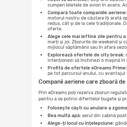
cumperi biletele de avion în avans. Ace
Compară toate companiile aeriene:
motorul nostru de căutare îți arată o
redus, cât și de la cele tradiționale. 
oferte.
Alege cele mai ieftine zile pentru 
marți și joi. Zborurile de weekend și c
mijlocul săptămânii sau în afara sez
Explorează ofertele de city break:
d
intenționezi să închiriezi o mașină în 
Profită de ofertele eDreams Prime:
pe tot parcursul anului, cu avantajul s
Companii aeriene care zboară de 
Prin eDreams poți rezerva zboruri regulate 
pentru a se potrivi diferitelor bugete și p
Folosește căști cu anulare a zgomo
Bea multă apă:
aerul din cabină poate
Alege-ți locul cu înțelepciune:
gândeș