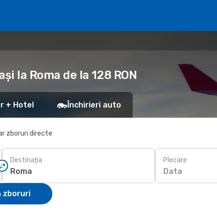
Iași la Roma de la 128 RON
r + Hotel
Închirieri auto
r zboruri directe
Destinația
Plecare
Data
 zboruri