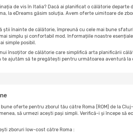
inația de vis în Italia? Dacă ai planificat o călătorie depart
 Roma, la eDreams găsim soluția. Avem oferte uimitoare de zb
să știi înainte de călătorie, împreună cu cele mai bune sfatur
 mai simplu și confortabil mod. Informațiile noastre esențiale 
ai simple posibil.
însoțitor de călătorie care simplifică arta planificării căl
ă te ajutăm să te pregătești pentru următoarea aventură la c
ine
bune oferte pentru zborul tău către Roma (ROM) de la Cluj-
emenea, să urmezi acești pași simpli. Verifică-i și începe să 
sești zboruri low-cost către Roma :