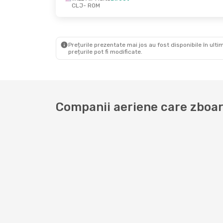
CLJ
- ROM
Joi, 24 Sept.
- Joi, 24 Sept.
Joi, 3 Se
Wizz Air Malta
Direct
Wizz Air
CLJ
- ROM
CLJ
- R
Wizz Air Malta
Direct
Wizz Air
ROM
- CLJ
ROM
- C
Prețurile prezentate mai jos au fost disponibile în ultim
prețurile pot fi modificate.
Companii aeriene care zboar