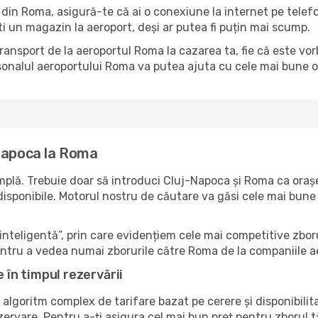
ul din Roma, asigură-te că ai o conexiune la internet pe telef
ti un magazin la aeroport, deși ar putea fi puțin mai scump.
 transport de la aeroportul Roma la cazarea ta, fie că este vo
onalul aeroportului Roma va putea ajuta cu cele mai bune opț
-Napoca la Roma
plă. Trebuie doar să introduci Cluj-Napoca și Roma ca orașe 
e disponibile. Motorul nostru de căutare va găsi cele mai bune
nteligentă”, prin care evidențiem cele mai competitive zboru
pentru a vedea numai zborurile către Roma de la companiile a
e în timpul rezervării
 algoritm complex de tarifare bazat pe cerere și disponibilit
zervare. Pentru a-ți asigura cel mai bun preț pentru zborul 