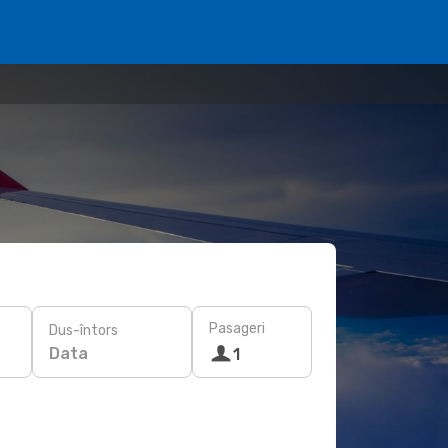
Pasageri
Dus-întors
Data
1