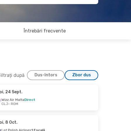
Întrebări frecvente
iltrați după
Dus-întors
Zbor dus
oi, 24 Sept.
 26 Aug.
Wizz Air Malta
Direct
CLJ
- ROM
oi, 8 Oct.
Lot Polish Airlines
1 Escală