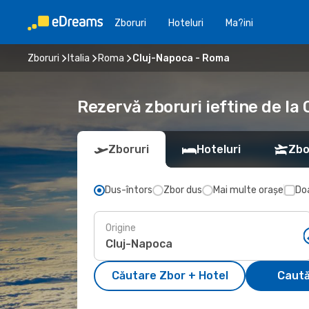
Zboruri
Hoteluri
Ma?ini
Zboruri
Italia
Roma
Cluj-Napoca - Roma
Rezervă zboruri ieftine de la
Zboruri
Hoteluri
Zbo
Dus-întors
Zbor dus
Mai multe orașe
Doa
Origine
Căutare Zbor + Hotel
Caută