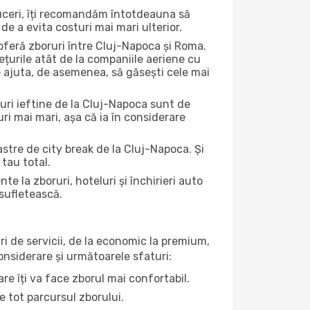
duceri, îți recomandăm întotdeauna să
de a evita costuri mai mari ulterior.
oferă zboruri între Cluj-Napoca și Roma.
ețurile atât de la companiile aeriene cu
ate ajuta, de asemenea, să găsești cele mai
ruri ieftine de la Cluj-Napoca sunt de
uri mai mari, așa că ia în considerare
astre de city break de la Cluj-Napoca. Și
 tau total.
la zboruri, hoteluri și închirieri auto
 sufletească.
ri de servicii, de la economic la premium,
considerare și următoarele sfaturi:
re îți va face zborul mai confortabil.
e tot parcursul zborului.