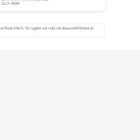
CLJ
- ROM
5 Oct.
 final oferit. Te rugăm să reții că disponibilitatea și