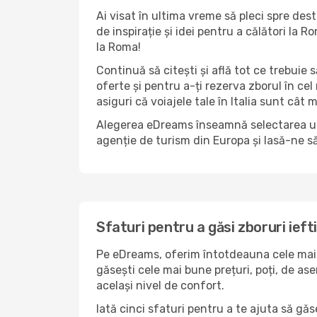
Ai visat în ultima vreme să pleci spre dest
de inspirație și idei pentru a călători la
la Roma!
Continuă să citești și află tot ce trebuie 
oferte și pentru a-ți rezerva zborul în cel
asiguri că voiajele tale în Italia sunt cât m
Alegerea eDreams înseamnă selectarea unui 
agenție de turism din Europa și lasă-ne s
Sfaturi pentru a găsi zboruri ieft
Pe eDreams, oferim întotdeauna cele mai 
găsești cele mai bune prețuri, poți, de as
același nivel de confort.
Iată cinci sfaturi pentru a te ajuta să gă