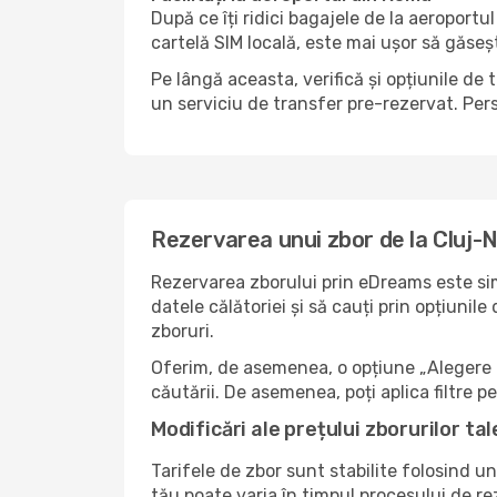
După ce îți ridici bagajele de la aeroport
cartelă SIM locală, este mai ușor să găseș
Pe lângă aceasta, verifică și opțiunile de
un serviciu de transfer pre-rezervat. Pers
Rezervarea unui zbor de la Cluj
Rezervarea zborului prin eDreams este sim
datele călătoriei și să cauți prin opțiunil
zboruri.
Oferim, de asemenea, o opțiune „Alegere i
căutării. De asemenea, poți aplica filtre 
Modificări ale prețului zborurilor tal
Tarifele de zbor sunt stabilite folosind un
tău poate varia în timpul procesului de re