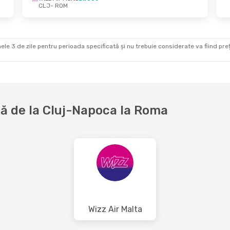
CLJ
- ROM
pt.
- Joi, 10 Sept.
Dum., 4 Oct.
- Lun., 
 Malta
Direct
Wizz Air Malta
Direct
OM
CLJ
- ROM
 Malta
Direct
Wizz Air Malta
Direct
LJ
ROM
- CLJ
ele 3 de zile pentru perioada specificată și nu trebuie considerate va fiind prețul
ă de la Cluj-Napoca la Roma
Wizz Air Malta