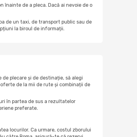
on înainte de a pleca. Dacă ai nevoie de o
rba de un taxi, de transport public sau de
iuni la biroul de informații.
de plecare și de destinație, să alegi
 oferte de la mii de rute și combinații de
ri în partea de sus a rezultatelor
eriene preferate.
atea locurilor. Ca urmare, costul zborului
tău către Roma, asigură-te că rezervi