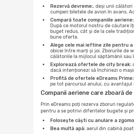
Rezervă devreme:
, deși unii călăto
cumperi biletele de avion în avans. Ace
Compară toate companiile aeriene:
După ce motorul nostru de căutare îți
buget redus, cât și de la cele tradițio
bune oferte.
Alege cele mai ieftine zile pentru 
obicei între marți și joi. Zborurile de
călătoriile la mijlocul săptămânii sa
Explorează ofertele de city break:
d
dacă intenționezi să închiriezi o mașin
Profită de ofertele eDreams Prime:
pe tot parcursul anului, cu avantajul s
Companii aeriene care zboară de 
Prin eDreams poți rezerva zboruri regulate 
pentru a se potrivi diferitelor bugete și p
Folosește căști cu anulare a zgomo
Bea multă apă:
aerul din cabină poate