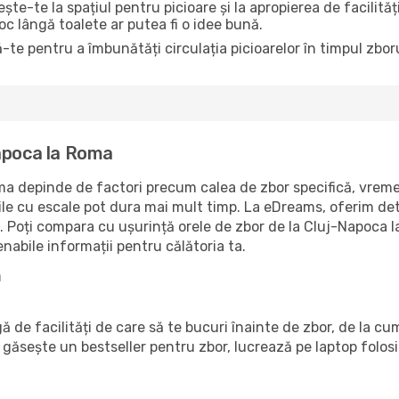
te-te la spațiul pentru picioare și la apropierea de facilită
loc lângă toalete ar putea fi o idee bună.
-te pentru a îmbunătăți circulația picioarelor în timpul zboru
Napoca la Roma
a depinde de factori precum calea de zbor specifică, vremea 
rile cu escale pot dura mai mult timp. La eDreams, oferim det
e. Poți compara cu ușurință orele de zbor de la Cluj-Napoca 
enabile informații pentru călătoria ta.
a
 de facilități de care să te bucuri înainte de zbor, de la c
găsește un bestseller pentru zbor, lucrează pe laptop folos