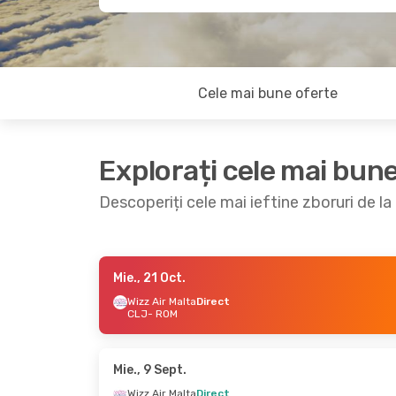
Cele mai bune oferte
Explorați cele mai bun
Descoperiți cele mai ieftine zboruri de 
Mie., 21 Oct.
Mie., 21 Oct.
- Vin., 23 Oct.
Vin., 18 
Wizz Air Malta
Direct
CLJ
- ROM
Wizz Air Malta
Direct
Wizz Air
CLJ
- ROM
CLJ
- R
Wizz Air Malta
Direct
Wizz Air
ROM
- CLJ
ROM
- C
Mie., 9 Sept.
Wizz Air Malta
Direct