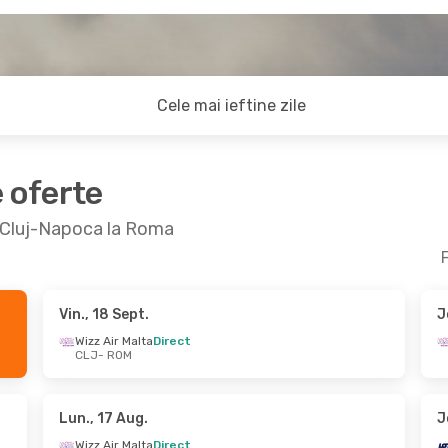
Cele mai ieftine zile
e oferte
la Cluj-Napoca la Roma
F
Vin., 18 Sept.
J
Sept.
- Lun., 21 Sept.
Lun., 17 Aug.
- Mie.,
Wizz Air Malta
Direct
CLJ
- ROM
 Malta
Direct
Wizz Air Malta
Direct
OM
CLJ
- ROM
 Malta
Direct
Wizz Air Malta
Direct
LJ
ROM
- CLJ
Lun., 17 Aug.
J
Wizz Air Malta
Direct