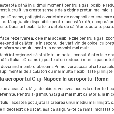
ri așteaptă până în ultimul moment pentru a găsi posibile re
st lucru îți va crește șansele de a obține prețuri mai mici și 
pe eDreams, poți găsi o varietate de companii aeriene care 
 arată opțiunile disponibile pentru această rută, compară pr
nale. Daca ai flexibilitate la datele de călătorie, asta te po
a face rezervarea:
cele mai accesibile zile pentru a găsi zbo
 weekend și călătoriile în sezonul de vârf vin de obicei cu preț
u în afara sezonului pentru a economisi mai mult.
acă intenționezi să stai într-un hotel, consultă ofertele no
ă în Italia, eDreams îți poate oferi reduceri mari la pachetul
devenind membru eDreams Prime, vei accesa oferte excelente 
uplimentar de a călători cu mai multă flexibilitate și liniște
la aeroportul Cluj-Napoca la aeroportul Roma
pe această rută și, de obicei, vei avea acces la diferite tipu
referințe. Pentru a-ți îmbunătăți și mai mult călătoria, ia în 
tului:
acestea pot ajuta la crearea unui mediu mai liniștit, ca
 fi deosebit de uscat, așa că asigură-te că rămâi hidratat p