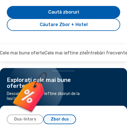
Caută zboruri
Căutare Zbor + Hotel
Cele mai bune oferte
Cele mai ieftine zile
Întrebări frecvent
Explorați cele mai bune
oferte
Descoperiți cele mai ieftine zboruri de la
Iași la Cluj-Napoca
Dus-întors
Zbor dus