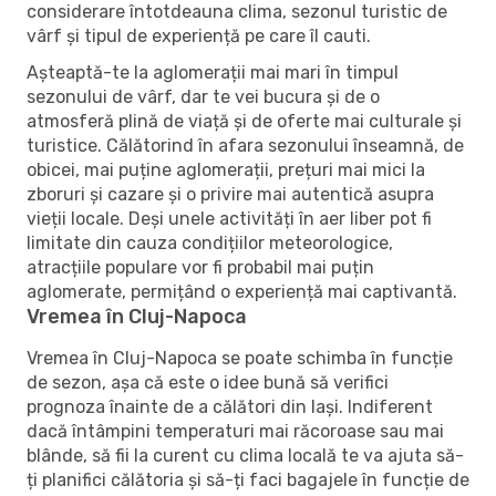
considerare întotdeauna clima, sezonul turistic de
vârf și tipul de experiență pe care îl cauti.
Așteaptă-te la aglomerații mai mari în timpul
sezonului de vârf, dar te vei bucura și de o
atmosferă plină de viață și de oferte mai culturale și
turistice. Călătorind în afara sezonului înseamnă, de
obicei, mai puține aglomerații, prețuri mai mici la
zboruri și cazare și o privire mai autentică asupra
vieții locale. Deși unele activități în aer liber pot fi
limitate din cauza condițiilor meteorologice,
atracțiile populare vor fi probabil mai puțin
aglomerate, permițând o experiență mai captivantă.
Vremea în Cluj-Napoca
Vremea în Cluj-Napoca se poate schimba în funcție
de sezon, așa că este o idee bună să verifici
prognoza înainte de a călători din Iași. Indiferent
dacă întâmpini temperaturi mai răcoroase sau mai
blânde, să fii la curent cu clima locală te va ajuta să-
ți planifici călătoria și să-ți faci bagajele în funcție de