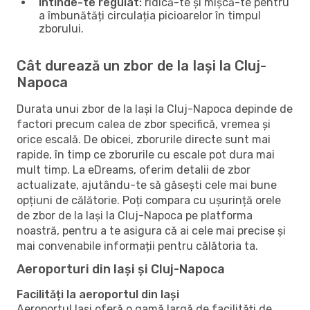
Întinde-te regulat:
ridică-te și mișcă-te pentru
a îmbunătăți circulația picioarelor în timpul
zborului.
Cât durează un zbor de la Iași la Cluj-
Napoca
Durata unui zbor de la Iași la Cluj-Napoca depinde de
factori precum calea de zbor specifică, vremea și
orice escală. De obicei, zborurile directe sunt mai
rapide, în timp ce zborurile cu escale pot dura mai
mult timp. La eDreams, oferim detalii de zbor
actualizate, ajutându-te să găsești cele mai bune
opțiuni de călătorie. Poți compara cu ușurință orele
de zbor de la Iași la Cluj-Napoca pe platforma
noastră, pentru a te asigura că ai cele mai precise și
mai convenabile informații pentru călătoria ta.
Aeroporturi din Iași și Cluj-Napoca
Facilități la aeroportul din Iași
Aeroportul Iași oferă o gamă largă de facilități de