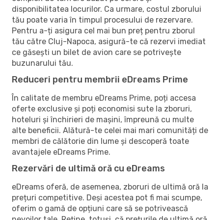
disponibilitatea locurilor. Ca urmare, costul zborului
tău poate varia în timpul procesului de rezervare.
Pentru a-ți asigura cel mai bun preț pentru zborul
tău către Cluj-Napoca, asigură-te că rezervi imediat
ce găsești un bilet de avion care se potrivește
buzunarului tău.
Reduceri pentru membrii eDreams Prime
În calitate de membru eDreams Prime, poți accesa
oferte exclusive și poți economisi sute la zboruri,
hoteluri și închirieri de mașini, împreună cu multe
alte beneficii. Alătură-te celei mai mari comunități de
membri de călătorie din lume și descoperă toate
avantajele eDreams Prime.
Rezervări de ultimă oră cu eDreams
eDreams oferă, de asemenea, zboruri de ultimă oră la
prețuri competitive. Deși acestea pot fi mai scumpe,
oferim o gamă de opțiuni care să se potrivească
nevoilor tale. Reține, totuși, că prețurile de ultimă oră