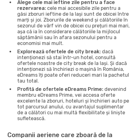
Alege cele mai ieftine zile pentru a face
rezervarea:
cele mai accesibile zile pentru a
găsi zboruri ieftine de la Iași sunt de obicei între
marți și joi. Zborurile de weekend și călătoriile în
sezonul de vârf vin de obicei cu prețuri mai mari,
așa că ia în considerare călătoriile la mijlocul
săptămânii sau în afara sezonului pentru a
economisi mai mult.
Explorează ofertele de city break:
dacă
intenționezi să stai într-un hotel, consultă
ofertele noastre de city break de la Iași. Și dacă
intenționezi să închiriezi o mașină în România,
eDreams îți poate oferi reduceri mari la pachetul
tau total.
Profită de ofertele eDreams Prime:
devenind
membru eDreams Prime, vei accesa oferte
excelente la zboruri, hoteluri și închirieri auto pe
tot parcursul anului, cu avantajul suplimentar
de a călători cu mai multă flexibilitate și liniște
sufletească.
Companii aeriene care zboară de la