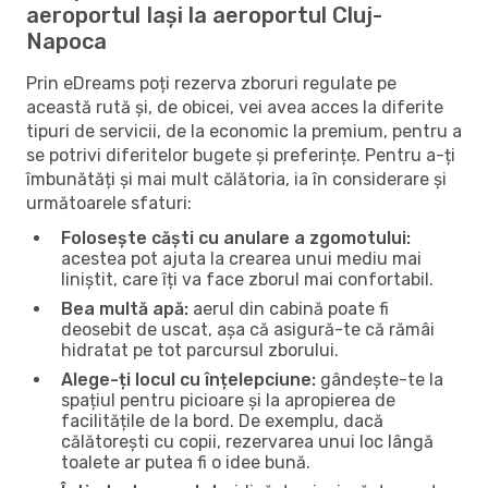
aeroportul Iași la aeroportul Cluj-
Napoca
Prin eDreams poți rezerva zboruri regulate pe
această rută și, de obicei, vei avea acces la diferite
tipuri de servicii, de la economic la premium, pentru a
se potrivi diferitelor bugete și preferințe. Pentru a-ți
îmbunătăți și mai mult călătoria, ia în considerare și
următoarele sfaturi:
Folosește căști cu anulare a zgomotului:
acestea pot ajuta la crearea unui mediu mai
liniștit, care îți va face zborul mai confortabil.
Bea multă apă:
aerul din cabină poate fi
deosebit de uscat, așa că asigură-te că rămâi
hidratat pe tot parcursul zborului.
Alege-ți locul cu înțelepciune:
gândește-te la
spațiul pentru picioare și la apropierea de
facilitățile de la bord. De exemplu, dacă
călătorești cu copii, rezervarea unui loc lângă
toalete ar putea fi o idee bună.