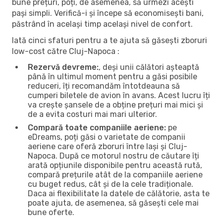
bune prețuri, poți, de asemenea, să urmezi acești
pași simpli. Verifică-i și începe să economisești bani,
păstrând în același timp același nivel de confort.
Iată cinci sfaturi pentru a te ajuta să găsești zboruri
low-cost către Cluj-Napoca :
Rezervă devreme:
, deși unii călători așteaptă
până în ultimul moment pentru a găsi posibile
reduceri, îți recomandăm întotdeauna să
cumperi biletele de avion în avans. Acest lucru îți
va crește șansele de a obține prețuri mai mici și
de a evita costuri mai mari ulterior.
Compară toate companiile aeriene:
pe
eDreams, poți găsi o varietate de companii
aeriene care oferă zboruri între Iași și Cluj-
Napoca. După ce motorul nostru de căutare îți
arată opțiunile disponibile pentru această rută,
compară prețurile atât de la companiile aeriene
cu buget redus, cât și de la cele tradiționale.
Daca ai flexibilitate la datele de călătorie, asta te
poate ajuta, de asemenea, să găsești cele mai
bune oferte.