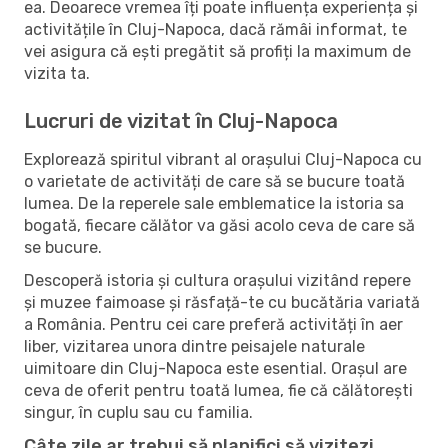
ea. Deoarece vremea îți poate influența experiența și
activitățile în Cluj-Napoca, dacă rămâi informat, te
vei asigura că ești pregătit să profiți la maximum de
vizita ta.
Lucruri de vizitat în Cluj-Napoca
Explorează spiritul vibrant al orașului Cluj-Napoca cu
o varietate de activități de care să se bucure toată
lumea. De la reperele sale emblematice la istoria sa
bogată, fiecare călător va găsi acolo ceva de care să
se bucure.
Descoperă istoria și cultura orașului vizitând repere
și muzee faimoase și răsfață-te cu bucătăria variată
a România. Pentru cei care preferă activități în aer
liber, vizitarea unora dintre peisajele naturale
uimitoare din Cluj-Napoca este esential. Orașul are
ceva de oferit pentru toată lumea, fie că călătorești
singur, în cuplu sau cu familia.
Câte zile ar trebui să planifici să vizitezi