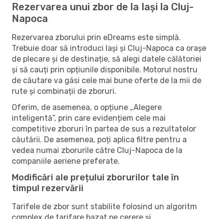
Rezervarea unui zbor de la Iași la Cluj-
Napoca
Rezervarea zborului prin eDreams este simplă.
Trebuie doar să introduci Iași și Cluj-Napoca ca orașe
de plecare și de destinație, să alegi datele călătoriei
și să cauți prin opțiunile disponibile. Motorul nostru
de căutare va găsi cele mai bune oferte de la mii de
rute și combinații de zboruri.
Oferim, de asemenea, o opțiune „Alegere
inteligentă”, prin care evidențiem cele mai
competitive zboruri în partea de sus a rezultatelor
căutării. De asemenea, poți aplica filtre pentru a
vedea numai zborurile către Cluj-Napoca de la
companiile aeriene preferate.
Modificări ale prețului zborurilor tale în
timpul rezervării
Tarifele de zbor sunt stabilite folosind un algoritm
complex de tarifare bazat pe cerere și