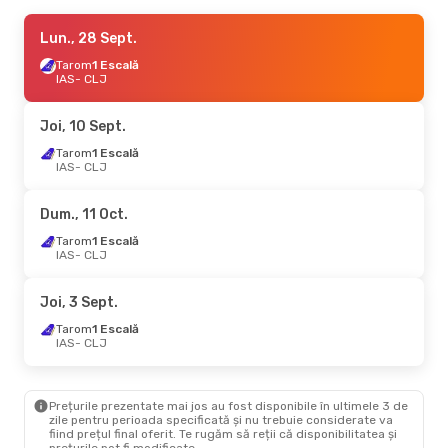
Joi, 17 Sept.
Lun., 28 Sept.
- Lun., 21 Sept.
Tarom
Tarom
1 Escală
1 Escală
IAS
IAS
- CLJ
- CLJ
Tarom
1 Escală
CLJ
- IAS
Joi, 10 Sept.
Joi, 10 Sept.
Tarom
1 Escală
- Lun., 14 Sept.
IAS
- CLJ
Tarom
1 Escală
IAS
- CLJ
Tarom
1 Escală
Dum., 11 Oct.
CLJ
- IAS
Tarom
1 Escală
IAS
- CLJ
Mar., 3 Nov.
- Mie., 4 Nov.
Tarom
1 Escală
Joi, 3 Sept.
IAS
- CLJ
Tarom
1 Escală
Tarom
1 Escală
CLJ
- IAS
IAS
- CLJ
Lun., 28 Sept.
- Mar., 29 Sept.
Prețurile prezentate mai jos au fost disponibile în ultimele 3 de
Tarom
1 Escală
zile pentru perioada specificată și nu trebuie considerate va
IAS
- CLJ
fiind prețul final oferit. Te rugăm să reții că disponibilitatea și
Tarom
1 Escală
prețurile pot fi modificate.