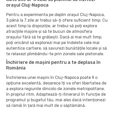
orașul Cluj-Napoca
Pentru a experimenta pe deplin orașul Cluj-Napoca,
3 până la 7 zile ar trebui să-ți ofere suficient timp. Cu
acest timp la dispoziție, ar trebui să poți explora
atracțiile majore și să te bucuri de atmosfera
orașului fără să te grăbești. Dacă ai mai mult timp,
poți oricând să explorezi mai pe îndelete cele mai
autentice cartiere, să savurezi bunătățile locale și să
te relaxezi plimbându-te prin zonele sale pietonale.
Închiriere de mașini pentru a te deplasa în
România
Închirierea unei mașini în Cluj-Napoca poate fi o
opțiune excelentă, deoarece îți va oferi libertatea de
a explora regiunile dincolo de zonele metropolitane,
în propriul ritm. Adaptează-ți itinerarul în funcție de
programul și bugetul tău, mai ales dacă intenționezi
să rămâi în țară mai mult de o săptămână.