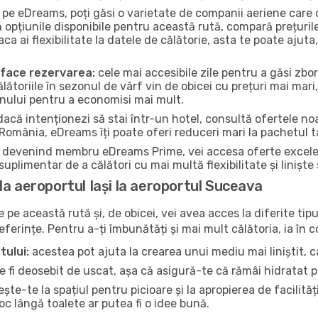
pe eDreams, poți găsi o varietate de companii aeriene care o
ă opțiunile disponibile pentru această rută, compară prețuril
Daca ai flexibilitate la datele de călătorie, asta te poate aj
a face rezervarea:
cele mai accesibile zile pentru a găsi zboru
ălătoriile în sezonul de vârf vin de obicei cu prețuri mai mari,
onului pentru a economisi mai mult.
acă intenționezi să stai într-un hotel, consultă ofertele noas
 România, eDreams îți poate oferi reduceri mari la pachetul t
devenind membru eDreams Prime, vei accesa oferte excelente 
uplimentar de a călători cu mai multă flexibilitate și liniște
la aeroportul Iași la aeroportul Suceava
pe această rută și, de obicei, vei avea acces la diferite tipu
referințe. Pentru a-ți îmbunătăți și mai mult călătoria, ia în 
tului:
acestea pot ajuta la crearea unui mediu mai liniștit, ca
 fi deosebit de uscat, așa că asigură-te că rămâi hidratat p
te-te la spațiul pentru picioare și la apropierea de facilită
loc lângă toalete ar putea fi o idee bună.