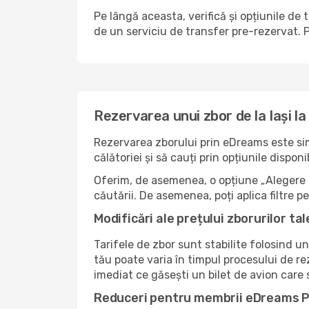
Pe lângă aceasta, verifică și opțiunile de
de un serviciu de transfer pre-rezervat. P
Rezervarea unui zbor de la Iași l
Rezervarea zborului prin eDreams este simp
călătoriei și să cauți prin opțiunile dispo
Oferim, de asemenea, o opțiune „Alegere i
căutării. De asemenea, poți aplica filtre
Modificări ale prețului zborurilor tal
Tarifele de zbor sunt stabilite folosind un
tău poate varia în timpul procesului de r
imediat ce găsești un bilet de avion care
Reduceri pentru membrii eDreams 