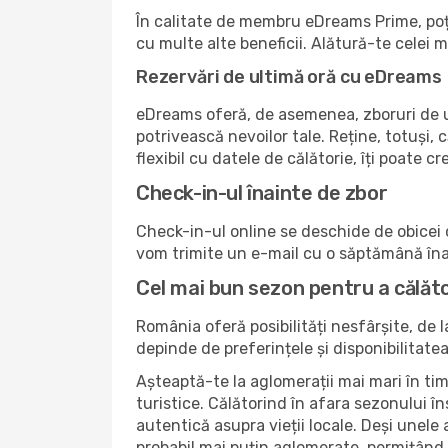
În calitate de membru eDreams Prime, poți 
cu multe alte beneficii. Alătură-te celei
Rezervări de ultimă oră cu eDreams
eDreams oferă, de asemenea, zboruri de ul
potrivească nevoilor tale. Reține, totuși, c
flexibil cu datele de călătorie, îți poate 
Check-in-ul înainte de zbor
Check-in-ul online se deschide de obicei c
vom trimite un e-mail cu o săptămână înai
Cel mai bun sezon pentru a călător
România oferă posibilități nesfârșite, de
depinde de preferințele și disponibilitatea
Așteaptă-te la aglomerații mai mari în tim
turistice. Călătorind în afara sezonului în
autentică asupra vieții locale. Deși unele a
probabil mai puțin aglomerate, permițând