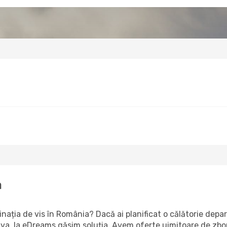
a
tinația de vis în România? Dacă ai planificat o călătorie depa
eava, la eDreams găsim soluția. Avem oferte uimitoare de zboru