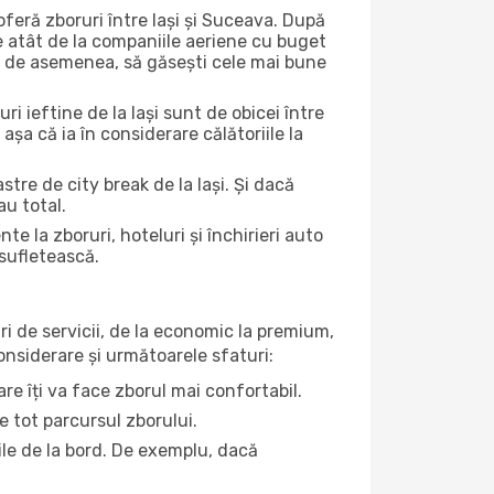
feră zboruri între Iași și Suceava. După
e atât de la companiile aeriene cu buget
uta, de asemenea, să găsești cele mai bune
ri ieftine de la Iași sunt de obicei între
 așa că ia în considerare călătoriile la
tre de city break de la Iași. Și dacă
au total.
la zboruri, hoteluri și închirieri auto
 sufletească.
ri de servicii, de la economic la premium,
considerare și următoarele sfaturi:
re îți va face zborul mai confortabil.
e tot parcursul zborului.
țile de la bord. De exemplu, dacă