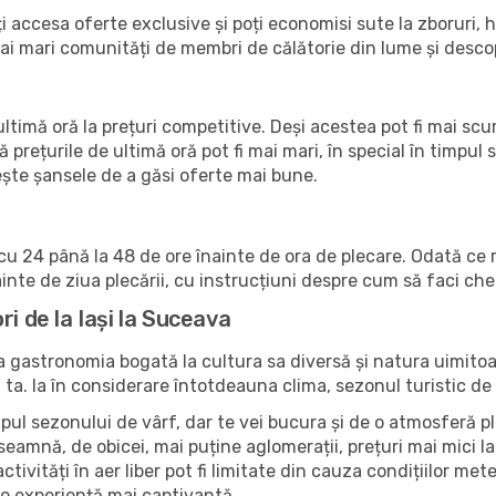
accesa oferte exclusive și poți economisi sute la zboruri, ho
 mai mari comunități de membri de călătorie din lume și des
timă oră la prețuri competitive. Deși acestea pot fi mai sc
ă prețurile de ultimă oră pot fi mai mari, în special în timpul s
crește șansele de a găsi oferte mai bune.
u 24 până la 48 de ore înainte de ora de plecare. Odată ce r
nte de ziua plecării, cu instrucțiuni despre cum să faci che
i de la Iași la Suceava
 la gastronomia bogată la cultura sa diversă și natura uimit
 ta. Ia în considerare întotdeauna clima, sezonul turistic de v
pul sezonului de vârf, dar te vei bucura și de o atmosferă pli
seamnă, de obicei, mai puține aglomerații, prețuri mai mici la 
ctivități în aer liber pot fi limitate din cauza condițiilor mete
 o experiență mai captivantă.