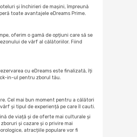
teluri și închirieri de mașini, împreună
coperă toate avantajele eDreams Prime.
umpe, oferim o gamă de opțiuni care să se
ezonului de vârf al călătoriilor. Fiind
ezervarea cu eDreams este finalizată, îți
ck-in-ul pentru zborul tău.
oare. Cel mai bun moment pentru a călători
ârf și tipul de experiență pe care îl cauti.
nă de viață și de oferte mai culturale și
zboruri și cazare și o privire mai
orologice, atracțiile populare vor fi