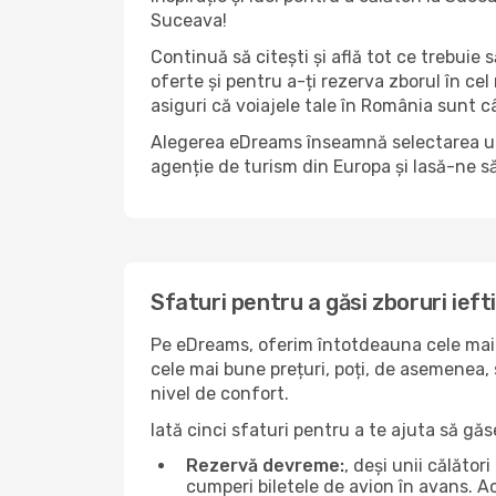
Suceava!
Continuă să citești și află tot ce trebuie 
oferte și pentru a-ți rezerva zborul în cel
asiguri că voiajele tale în România sunt câ
Alegerea eDreams înseamnă selectarea unui 
agenție de turism din Europa și lasă-ne s
Sfaturi pentru a găsi zboruri ieft
Pe eDreams, oferim întotdeauna cele mai b
cele mai bune prețuri, poți, de asemenea, s
nivel de confort.
Iată cinci sfaturi pentru a te ajuta să gă
Rezervă devreme:
, deși unii călăto
cumperi biletele de avion în avans. Ace