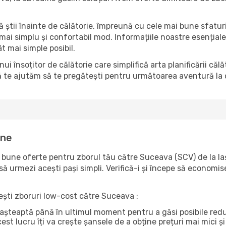
să știi înainte de călătorie, împreună cu cele mai bune sfatur
 mai simplu și confortabil mod. Informațiile noastre esențiale 
t mai simple posibil.
însoțitor de călătorie care simplifică arta planificării căl
ă te ajutăm să te pregătești pentru următoarea aventură la c
ine
une oferte pentru zborul tău către Suceava (SCV) de la Iași
ă urmezi acești pași simpli. Verifică-i și începe să economise
sești zboruri low-cost către Suceava :
ri așteaptă până în ultimul moment pentru a găsi posibile re
st lucru îți va crește șansele de a obține prețuri mai mici și 