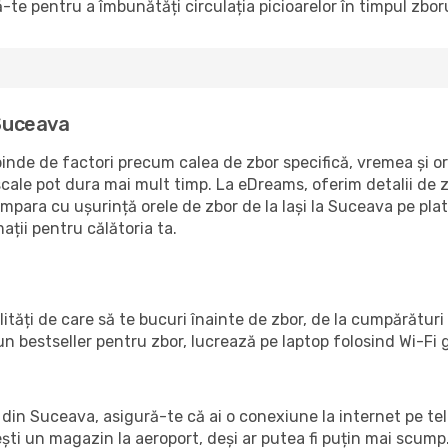
-te pentru a îmbunătăți circulația picioarelor în timpul zboru
 Suceava
inde de factori precum calea de zbor specifică, vremea și ori
escale pot dura mai mult timp. La eDreams, oferim detalii de 
ompara cu ușurință orele de zbor de la Iași la Suceava pe pla
ații pentru călătoria ta.
ilități de care să te bucuri înainte de zbor, de la cumpărăt
un bestseller pentru zbor, lucrează pe laptop folosind Wi-Fi
ul din Suceava, asigură-te că ai o conexiune la internet pe te
ești un magazin la aeroport, deși ar putea fi puțin mai scump