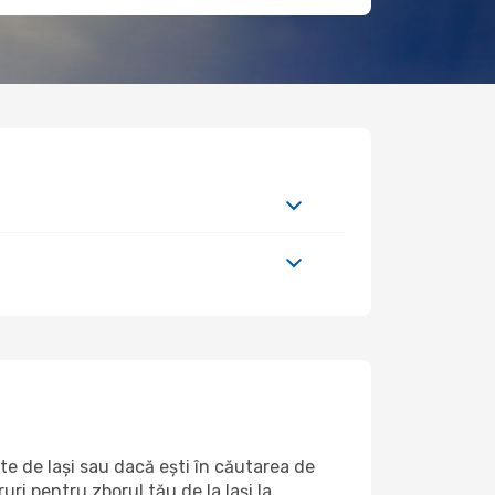
rte de Iași sau dacă ești în căutarea de
ri pentru zborul tău de la Iași la