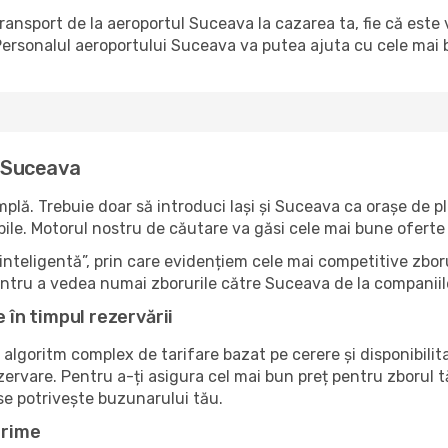
 transport de la aeroportul Suceava la cazarea ta, fie că este
ersonalul aeroportului Suceava va putea ajuta cu cele mai bu
a Suceava
lă. Trebuie doar să introduci Iași și Suceava ca orașe de ple
nibile. Motorul nostru de căutare va găsi cele mai bune oferte 
nteligentă”, prin care evidențiem cele mai competitive zboru
 pentru a vedea numai zborurile către Suceava de la companiil
e în timpul rezervării
 algoritm complex de tarifare bazat pe cerere și disponibilit
ezervare. Pentru a-ți asigura cel mai bun preț pentru zborul 
 se potrivește buzunarului tău.
Prime