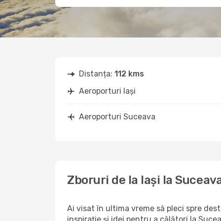
Distanța:
112 kms
Aeroporturi Iași
Aeroporturi Suceava
Zboruri de la Iași la Suceav
Ai visat în ultima vreme să pleci spre des
inspirație și idei pentru a călători la Suc