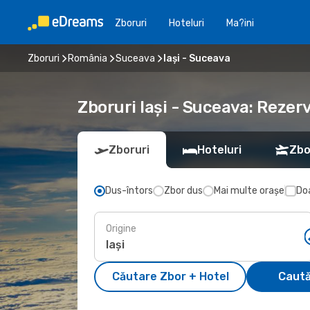
Zboruri
Hoteluri
Ma?ini
Zboruri
România
Suceava
Iași - Suceava
Zboruri Iași - Suceava: Reze
Zboruri
Hoteluri
Zbo
Dus-întors
Zbor dus
Mai multe orașe
Doa
Origine
Căutare Zbor + Hotel
Caută