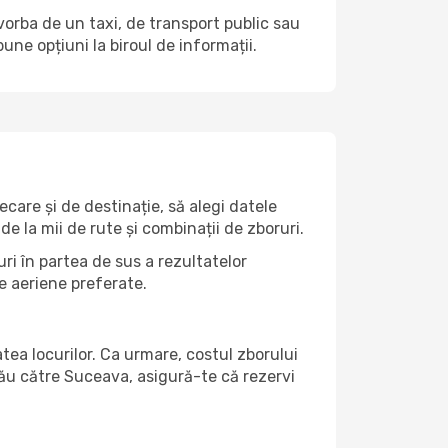
 vorba de un taxi, de transport public sau
ne opțiuni la biroul de informații.
care și de destinație, să alegi datele
de la mii de rute și combinații de zboruri.
ri în partea de sus a rezultatelor
e aeriene preferate.
atea locurilor. Ca urmare, costul zborului
tău către Suceava, asigură-te că rezervi