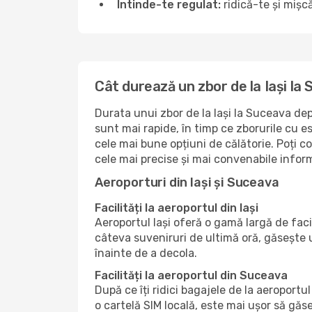
Întinde-te regulat:
ridică-te și mișcă
Cât durează un zbor de la Iași la
Durata unui zbor de la Iași la Suceava dep
sunt mai rapide, în timp ce zborurile cu 
cele mai bune opțiuni de călătorie. Poți c
cele mai precise și mai convenabile inform
Aeroporturi din Iași și Suceava
Facilități la aeroportul din Iași
Aeroportul Iași oferă o gamă largă de fac
câteva suveniruri de ultimă oră, găsește 
înainte de a decola.
Facilități la aeroportul din Suceava
După ce îți ridici bagajele de la aeroport
o cartelă SIM locală, este mai ușor să găs