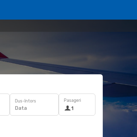
Pasageri
Dus-întors
Data
1