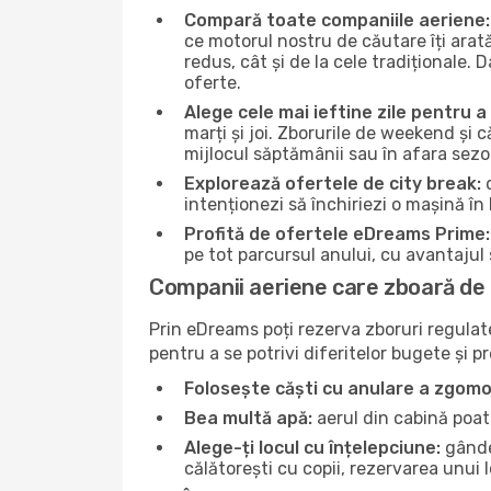
Compară toate companiile aeriene:
ce motorul nostru de căutare îți arat
redus, cât și de la cele tradiționale. 
oferte.
Alege cele mai ieftine zile pentru 
marți și joi. Zborurile de weekend și c
mijlocul săptămânii sau în afara sez
Explorează ofertele de city break:
d
intenționezi să închiriezi o mașină în
Profită de ofertele eDreams Prime:
pe tot parcursul anului, cu avantajul s
Companii aeriene care zboară de 
Prin eDreams poți rezerva zboruri regulate 
pentru a se potrivi diferitelor bugete și p
Folosește căști cu anulare a zgomo
Bea multă apă:
aerul din cabină poate
Alege-ți locul cu înțelepciune:
gândeș
călătorești cu copii, rezervarea unui 