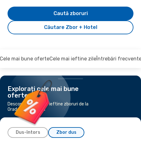
Caută zboruri
Căutare Zbor + Hotel
Cele mai bune oferte
Cele mai ieftine zile
Întrebări frecvent
Explorați cele mai bune
oferte
Descoperiți cele mai ieftine zboruri de la
Oradea la Suceava
Dus-întors
Zbor dus