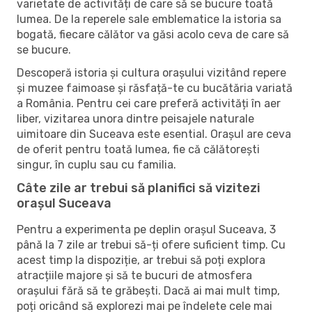
varietate de activități de care să se bucure toată
lumea. De la reperele sale emblematice la istoria sa
bogată, fiecare călător va găsi acolo ceva de care să
se bucure.
Descoperă istoria și cultura orașului vizitând repere
și muzee faimoase și răsfață-te cu bucătăria variată
a România. Pentru cei care preferă activități în aer
liber, vizitarea unora dintre peisajele naturale
uimitoare din Suceava este esential. Orașul are ceva
de oferit pentru toată lumea, fie că călătorești
singur, în cuplu sau cu familia.
Câte zile ar trebui să planifici să vizitezi
orașul Suceava
Pentru a experimenta pe deplin orașul Suceava, 3
până la 7 zile ar trebui să-ți ofere suficient timp. Cu
acest timp la dispoziție, ar trebui să poți explora
atracțiile majore și să te bucuri de atmosfera
orașului fără să te grăbești. Dacă ai mai mult timp,
poți oricând să explorezi mai pe îndelete cele mai