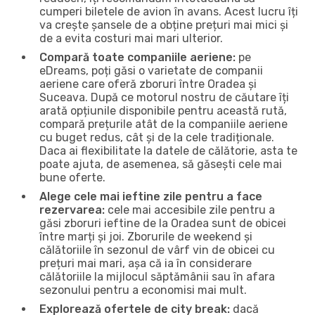
cumperi biletele de avion în avans. Acest lucru îți
va crește șansele de a obține prețuri mai mici și
de a evita costuri mai mari ulterior.
Compară toate companiile aeriene:
pe
eDreams, poți găsi o varietate de companii
aeriene care oferă zboruri între Oradea și
Suceava. După ce motorul nostru de căutare îți
arată opțiunile disponibile pentru această rută,
compară prețurile atât de la companiile aeriene
cu buget redus, cât și de la cele tradiționale.
Daca ai flexibilitate la datele de călătorie, asta te
poate ajuta, de asemenea, să găsești cele mai
bune oferte.
Alege cele mai ieftine zile pentru a face
rezervarea:
cele mai accesibile zile pentru a
găsi zboruri ieftine de la Oradea sunt de obicei
între marți și joi. Zborurile de weekend și
călătoriile în sezonul de vârf vin de obicei cu
prețuri mai mari, așa că ia în considerare
călătoriile la mijlocul săptămânii sau în afara
sezonului pentru a economisi mai mult.
Explorează ofertele de city break:
dacă