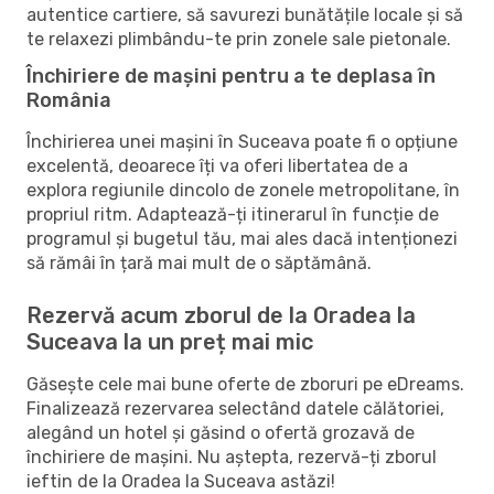
autentice cartiere, să savurezi bunătățile locale și să
te relaxezi plimbându-te prin zonele sale pietonale.
Închiriere de mașini pentru a te deplasa în
România
Închirierea unei mașini în Suceava poate fi o opțiune
excelentă, deoarece îți va oferi libertatea de a
explora regiunile dincolo de zonele metropolitane, în
propriul ritm. Adaptează-ți itinerarul în funcție de
programul și bugetul tău, mai ales dacă intenționezi
să rămâi în țară mai mult de o săptămână.
Rezervă acum zborul de la Oradea la
Suceava la un preț mai mic
Găsește cele mai bune oferte de zboruri pe eDreams.
Finalizează rezervarea selectând datele călătoriei,
alegând un hotel și găsind o ofertă grozavă de
închiriere de mașini. Nu aștepta, rezervă-ți zborul
ieftin de la Oradea la Suceava astăzi!