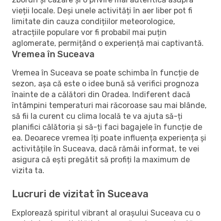
vieții locale. Deși unele activități în aer liber pot fi
limitate din cauza condițiilor meteorologice,
atracțiile populare vor fi probabil mai puțin
aglomerate, permițând o experiență mai captivantă.
Vremea în Suceava
Vremea în Suceava se poate schimba în funcție de
sezon, așa că este o idee bună să verifici prognoza
înainte de a călători din Oradea. Indiferent dacă
întâmpini temperaturi mai răcoroase sau mai blânde,
să fii la curent cu clima locală te va ajuta să-ți
planifici călătoria și să-ți faci bagajele în funcție de
ea. Deoarece vremea îți poate influența experiența și
activitățile în Suceava, dacă rămâi informat, te vei
asigura că ești pregătit să profiți la maximum de
vizita ta.
Lucruri de vizitat în Suceava
Explorează spiritul vibrant al orașului Suceava cu o