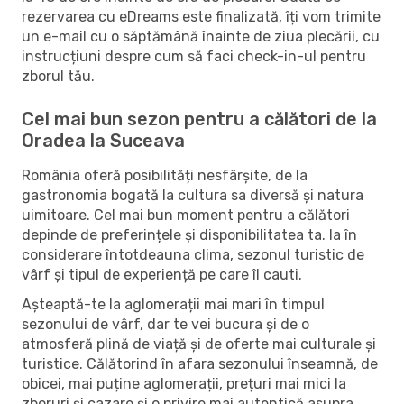
rezervarea cu eDreams este finalizată, îți vom trimite
un e-mail cu o săptămână înainte de ziua plecării, cu
instrucțiuni despre cum să faci check-in-ul pentru
zborul tău.
Cel mai bun sezon pentru a călători de la
Oradea la Suceava
România oferă posibilități nesfârșite, de la
gastronomia bogată la cultura sa diversă și natura
uimitoare. Cel mai bun moment pentru a călători
depinde de preferințele și disponibilitatea ta. Ia în
considerare întotdeauna clima, sezonul turistic de
vârf și tipul de experiență pe care îl cauti.
Așteaptă-te la aglomerații mai mari în timpul
sezonului de vârf, dar te vei bucura și de o
atmosferă plină de viață și de oferte mai culturale și
turistice. Călătorind în afara sezonului înseamnă, de
obicei, mai puține aglomerații, prețuri mai mici la
zboruri și cazare și o privire mai autentică asupra