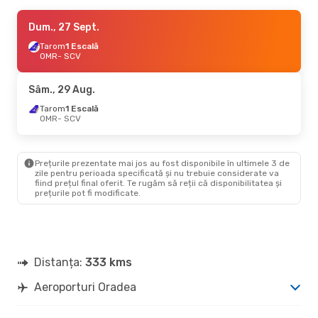
Vin., 30 Oct.
Dum., 27 Sept.
- Dum., 1 Nov.
Tarom
Tarom
1 Escală
1 Escală
OMR
OMR
- SCV
- SCV
Tarom
1 Escală
SCV
- OMR
Sâm., 29 Aug.
Vin., 28 Aug.
Tarom
1 Escală
- Dum., 30 Aug.
OMR
- SCV
Tarom
1 Escală
OMR
- SCV
Tarom
1 Escală
SCV
- OMR
Prețurile prezentate mai jos au fost disponibile în ultimele 3 de
zile pentru perioada specificată și nu trebuie considerate va
fiind prețul final oferit. Te rugăm să reții că disponibilitatea și
prețurile pot fi modificate.
Distanța:
333 kms
Aeroporturi Oradea