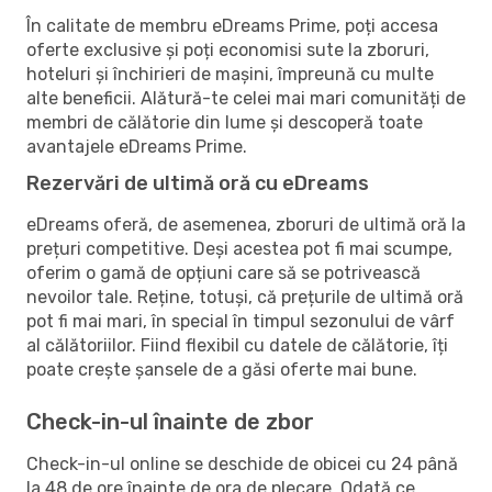
În calitate de membru eDreams Prime, poți accesa
oferte exclusive și poți economisi sute la zboruri,
hoteluri și închirieri de mașini, împreună cu multe
alte beneficii. Alătură-te celei mai mari comunități de
membri de călătorie din lume și descoperă toate
avantajele eDreams Prime.
Rezervări de ultimă oră cu eDreams
eDreams oferă, de asemenea, zboruri de ultimă oră la
prețuri competitive. Deși acestea pot fi mai scumpe,
oferim o gamă de opțiuni care să se potrivească
nevoilor tale. Reține, totuși, că prețurile de ultimă oră
pot fi mai mari, în special în timpul sezonului de vârf
al călătoriilor. Fiind flexibil cu datele de călătorie, îți
poate crește șansele de a găsi oferte mai bune.
Check-in-ul înainte de zbor
Check-in-ul online se deschide de obicei cu 24 până
la 48 de ore înainte de ora de plecare. Odată ce