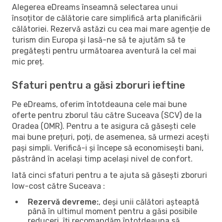
Alegerea eDreams înseamnă selectarea unui
însoțitor de călătorie care simplifică arta planificării
călătoriei. Rezervă astăzi cu cea mai mare agenție de
turism din Europa și lasă-ne să te ajutăm să te
pregătești pentru următoarea aventură la cel mai
mic preț.
Sfaturi pentru a găsi zboruri ieftine
Pe eDreams, oferim întotdeauna cele mai bune
oferte pentru zborul tău către Suceava (SCV) de la
Oradea (OMR). Pentru a te asigura că găsești cele
mai bune prețuri, poți, de asemenea, să urmezi acești
pași simpli. Verifică-i și începe să economisești bani,
păstrând în același timp același nivel de confort.
Iată cinci sfaturi pentru a te ajuta să găsești zboruri
low-cost către Suceava :
Rezervă devreme:
, deși unii călători așteaptă
până în ultimul moment pentru a găsi posibile
reduceri, îți recomandăm întotdeauna să