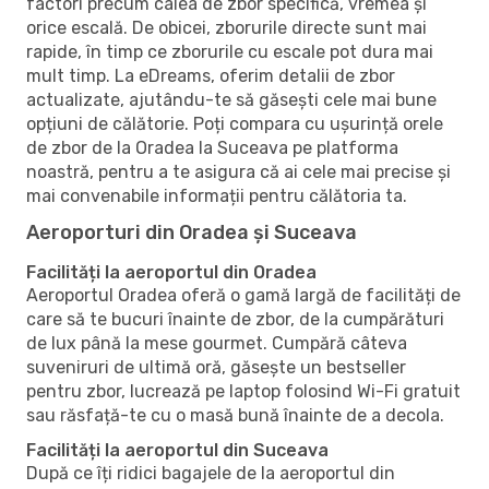
factori precum calea de zbor specifică, vremea și
orice escală. De obicei, zborurile directe sunt mai
rapide, în timp ce zborurile cu escale pot dura mai
mult timp. La eDreams, oferim detalii de zbor
actualizate, ajutându-te să găsești cele mai bune
opțiuni de călătorie. Poți compara cu ușurință orele
de zbor de la Oradea la Suceava pe platforma
noastră, pentru a te asigura că ai cele mai precise și
mai convenabile informații pentru călătoria ta.
Aeroporturi din Oradea și Suceava
Facilități la aeroportul din Oradea
Aeroportul Oradea oferă o gamă largă de facilități de
care să te bucuri înainte de zbor, de la cumpărături
de lux până la mese gourmet. Cumpără câteva
suveniruri de ultimă oră, găsește un bestseller
pentru zbor, lucrează pe laptop folosind Wi-Fi gratuit
sau răsfață-te cu o masă bună înainte de a decola.
Facilități la aeroportul din Suceava
După ce îți ridici bagajele de la aeroportul din