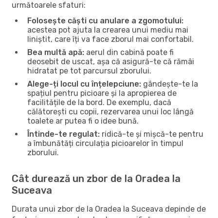
următoarele sfaturi:
Folosește căști cu anulare a zgomotului:
acestea pot ajuta la crearea unui mediu mai
liniștit, care îți va face zborul mai confortabil.
Bea multă apă:
aerul din cabină poate fi
deosebit de uscat, așa că asigură-te că rămâi
hidratat pe tot parcursul zborului.
Alege-ți locul cu înțelepciune:
gândește-te la
spațiul pentru picioare și la apropierea de
facilitățile de la bord. De exemplu, dacă
călătorești cu copii, rezervarea unui loc lângă
toalete ar putea fi o idee bună.
Întinde-te regulat:
ridică-te și mișcă-te pentru
a îmbunătăți circulația picioarelor în timpul
zborului.
Cât durează un zbor de la Oradea la
Suceava
Durata unui zbor de la Oradea la Suceava depinde de