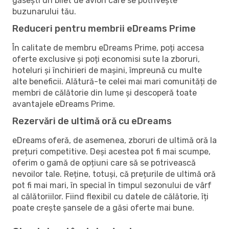
găsești un bilet de avion care se potrivește
buzunarului tău.
Reduceri pentru membrii eDreams Prime
În calitate de membru eDreams Prime, poți accesa
oferte exclusive și poți economisi sute la zboruri,
hoteluri și închirieri de mașini, împreună cu multe
alte beneficii. Alătură-te celei mai mari comunități de
membri de călătorie din lume și descoperă toate
avantajele eDreams Prime.
Rezervări de ultimă oră cu eDreams
eDreams oferă, de asemenea, zboruri de ultimă oră la
prețuri competitive. Deși acestea pot fi mai scumpe,
oferim o gamă de opțiuni care să se potrivească
nevoilor tale. Reține, totuși, că prețurile de ultimă oră
pot fi mai mari, în special în timpul sezonului de vârf
al călătoriilor. Fiind flexibil cu datele de călătorie, îți
poate crește șansele de a găsi oferte mai bune.