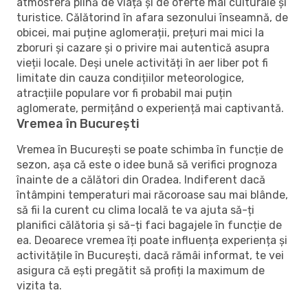
atmosferă plină de viață și de oferte mai culturale și
turistice. Călătorind în afara sezonului înseamnă, de
obicei, mai puține aglomerații, prețuri mai mici la
zboruri și cazare și o privire mai autentică asupra
vieții locale. Deși unele activități în aer liber pot fi
limitate din cauza condițiilor meteorologice,
atracțiile populare vor fi probabil mai puțin
aglomerate, permițând o experiență mai captivantă.
Vremea în București
Vremea în București se poate schimba în funcție de
sezon, așa că este o idee bună să verifici prognoza
înainte de a călători din Oradea. Indiferent dacă
întâmpini temperaturi mai răcoroase sau mai blânde,
să fii la curent cu clima locală te va ajuta să-ți
planifici călătoria și să-ți faci bagajele în funcție de
ea. Deoarece vremea îți poate influența experiența și
activitățile în București, dacă rămâi informat, te vei
asigura că ești pregătit să profiți la maximum de
vizita ta.