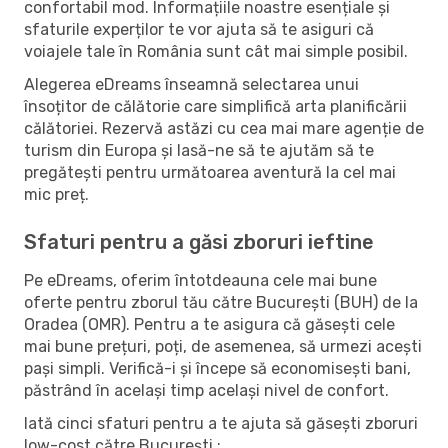
confortabil mod. Informațiile noastre esențiale și
sfaturile experților te vor ajuta să te asiguri că
voiajele tale în România sunt cât mai simple posibil.
Alegerea eDreams înseamnă selectarea unui
însoțitor de călătorie care simplifică arta planificării
călătoriei. Rezervă astăzi cu cea mai mare agenție de
turism din Europa și lasă-ne să te ajutăm să te
pregătești pentru următoarea aventură la cel mai
mic preț.
Sfaturi pentru a găsi zboruri ieftine
Pe eDreams, oferim întotdeauna cele mai bune
oferte pentru zborul tău către București (BUH) de la
Oradea (OMR). Pentru a te asigura că găsești cele
mai bune prețuri, poți, de asemenea, să urmezi acești
pași simpli. Verifică-i și începe să economisești bani,
păstrând în același timp același nivel de confort.
Iată cinci sfaturi pentru a te ajuta să găsești zboruri
low-cost către București :