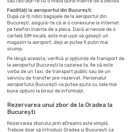
sau răsfață-te cu o masă bună înainte de a decola.
Facilități la aeroportul din București
După ce îți ridici bagajele de la aeroportul din
București, asigură-te că ai o conexiune la internet
pe telefon înainte de a pleca. Dacă ai nevoie de o
cartelă SIM locală, este mai ușor să găsești un
magazin la aeroport, deși ar putea fi puțin mai
scump.
Pe lângă aceasta, verifică și opțiunile de transport de
la aeroportul București la cazarea ta, fie că este
vorba de un taxi, de transport public sau de un
serviciu de transfer pre-rezervat. Personalul
aeroportului București va putea ajuta cu cele mai
bune opțiuni la biroul de informații.
Rezervarea unui zbor de la Oradea la
București
Rezervarea zborului prin eDreams este simplă.
Trebuie doar să introduci Oradea și București ca