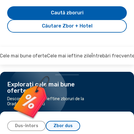
Caută zboruri
Căutare Zbor + Hotel
Cele mai bune oferte
Cele mai ieftine zile
Întrebări frecvent
Explorați cele mai bune
oferte
Descoperiți cele mai ieftine zboruri de la
Oradea la București
Dus-întors
Zbor dus