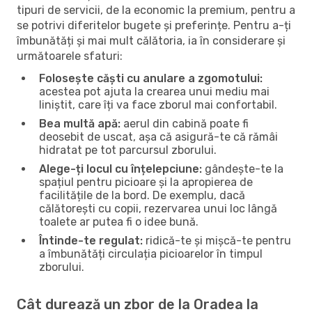
tipuri de servicii, de la economic la premium, pentru a
se potrivi diferitelor bugete și preferințe. Pentru a-ți
îmbunătăți și mai mult călătoria, ia în considerare și
următoarele sfaturi:
Folosește căști cu anulare a zgomotului:
acestea pot ajuta la crearea unui mediu mai
liniștit, care îți va face zborul mai confortabil.
Bea multă apă:
aerul din cabină poate fi
deosebit de uscat, așa că asigură-te că rămâi
hidratat pe tot parcursul zborului.
Alege-ți locul cu înțelepciune:
gândește-te la
spațiul pentru picioare și la apropierea de
facilitățile de la bord. De exemplu, dacă
călătorești cu copii, rezervarea unui loc lângă
toalete ar putea fi o idee bună.
Întinde-te regulat:
ridică-te și mișcă-te pentru
a îmbunătăți circulația picioarelor în timpul
zborului.
Cât durează un zbor de la Oradea la