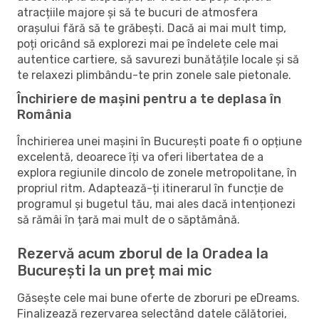
atracțiile majore și să te bucuri de atmosfera
orașului fără să te grăbești. Dacă ai mai mult timp,
poți oricând să explorezi mai pe îndelete cele mai
autentice cartiere, să savurezi bunătățile locale și să
te relaxezi plimbându-te prin zonele sale pietonale.
Închiriere de mașini pentru a te deplasa în
România
Închirierea unei mașini în București poate fi o opțiune
excelentă, deoarece îți va oferi libertatea de a
explora regiunile dincolo de zonele metropolitane, în
propriul ritm. Adaptează-ți itinerarul în funcție de
programul și bugetul tău, mai ales dacă intenționezi
să rămâi în țară mai mult de o săptămână.
Rezervă acum zborul de la Oradea la
București la un preț mai mic
Găsește cele mai bune oferte de zboruri pe eDreams.
Finalizează rezervarea selectând datele călătoriei,