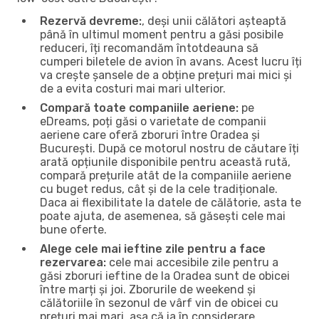
Rezervă devreme:
, deși unii călători așteaptă
până în ultimul moment pentru a găsi posibile
reduceri, îți recomandăm întotdeauna să
cumperi biletele de avion în avans. Acest lucru îți
va crește șansele de a obține prețuri mai mici și
de a evita costuri mai mari ulterior.
Compară toate companiile aeriene:
pe
eDreams, poți găsi o varietate de companii
aeriene care oferă zboruri între Oradea și
București. După ce motorul nostru de căutare îți
arată opțiunile disponibile pentru această rută,
compară prețurile atât de la companiile aeriene
cu buget redus, cât și de la cele tradiționale.
Daca ai flexibilitate la datele de călătorie, asta te
poate ajuta, de asemenea, să găsești cele mai
bune oferte.
Alege cele mai ieftine zile pentru a face
rezervarea:
cele mai accesibile zile pentru a
găsi zboruri ieftine de la Oradea sunt de obicei
între marți și joi. Zborurile de weekend și
călătoriile în sezonul de vârf vin de obicei cu
prețuri mai mari, așa că ia în considerare