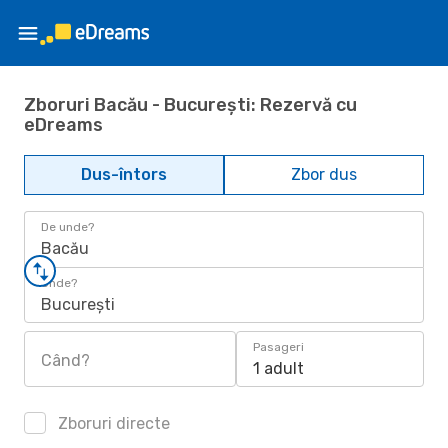
Zboruri Bacău - București: Rezervă cu
eDreams
Dus-întors
Zbor dus
De unde?
Bacău
Unde?
București
Pasageri
Când?
1 adult
Zboruri directe