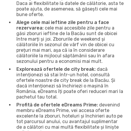
Daca ai flexibilitate la datele de călătorie, asta te
poate ajuta, de asemenea, să găsești cele mai
bune oferte.
Alege cele mai ieftine zile pentru a face
rezervarea:
cele mai accesibile zile pentru a
găsi zboruri ieftine de la Bacău sunt de obicei
între marți și joi. Zborurile de weekend și
călătoriile în sezonul de vârf vin de obicei cu
prețuri mai mari, așa că ia în considerare
călătoriile la mijlocul săptămânii sau în afara
sezonului pentru a economisi mai mult.
Explorează ofertele de city break:
dacă
intenționezi să stai într-un hotel, consultă
ofertele noastre de city break de la Bacău. Și
dacă intenționezi să închiriezi o mașină în
România, eDreams îți poate oferi reduceri mari la
pachetul tau total.
Profită de ofertele eDreams Prime:
devenind
membru eDreams Prime, vei accesa oferte
excelente la zboruri, hoteluri și închirieri auto pe
tot parcursul anului, cu avantajul suplimentar
de a călători cu mai multă flexibilitate și liniște