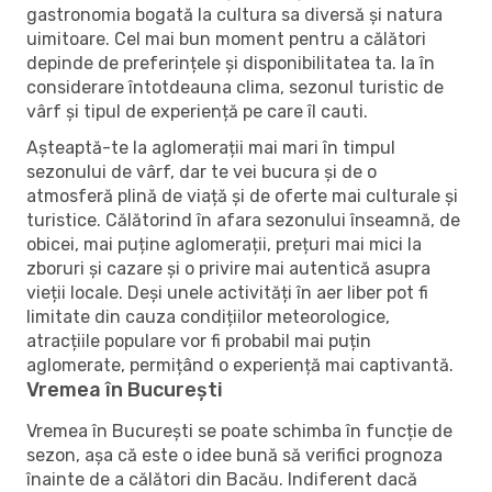
gastronomia bogată la cultura sa diversă și natura
uimitoare. Cel mai bun moment pentru a călători
depinde de preferințele și disponibilitatea ta. Ia în
considerare întotdeauna clima, sezonul turistic de
vârf și tipul de experiență pe care îl cauti.
Așteaptă-te la aglomerații mai mari în timpul
sezonului de vârf, dar te vei bucura și de o
atmosferă plină de viață și de oferte mai culturale și
turistice. Călătorind în afara sezonului înseamnă, de
obicei, mai puține aglomerații, prețuri mai mici la
zboruri și cazare și o privire mai autentică asupra
vieții locale. Deși unele activități în aer liber pot fi
limitate din cauza condițiilor meteorologice,
atracțiile populare vor fi probabil mai puțin
aglomerate, permițând o experiență mai captivantă.
Vremea în București
Vremea în București se poate schimba în funcție de
sezon, așa că este o idee bună să verifici prognoza
înainte de a călători din Bacău. Indiferent dacă