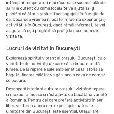
întâmpini temperaturi mai răcoroase sau mai blânde,
să fii la curent cu clima locală te va ajuta să-ți
planifici călătoria și să-ți faci bagajele în funcție de
ea. Deoarece vremea îți poate influența experiența și
activitățile în București, dacă rămâi informat, te vei
asigura că ești pregătit să profiți la maximum de
vizita ta.
Lucruri de vizitat în București
Explorează spiritul vibrant al orașului București cu o
varietate de activități de care să se bucure toată
lumea. De la reperele sale emblematice la istoria sa
bogată, fiecare călător va găsi acolo ceva de care să
se bucure.
Descoperă istoria și cultura orașului vizitând repere
și muzee faimoase și răsfață-te cu bucătăria variată
a România. Pentru cei care preferă activități în aer
liber, vizitarea unora dintre peisajele naturale
uimitoare din București este esential. Orașul are