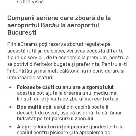
sufletească.
Companii aeriene care zboară de la
aeroportul Bacău la aeroportul
București
Prin eDreams poți rezerva zboruri regulate pe
această rută și, de obicei, vei avea acces la diferite
tipuri de servicii, de la economic la premium, pentru a
se potrivi diferitelor bugete și preferințe. Pentru a-ți
îmbunătăți și mai mult călătoria, ia în considerare și
următoarele sfaturi:
Folosește căști cu anulare a zgomotului:
acestea pot ajuta la crearea unui mediu mai
liniștit, care îți va face zborul mai confortabil.
Bea multă apă:
aerul din cabină poate fi
deosebit de uscat, așa că asigură-te că rămâi
hidratat pe tot parcursul zborului.
Alege-ți locul cu înțelepciune:
gândește-te la
spațiul pentru picioare și la apropierea de