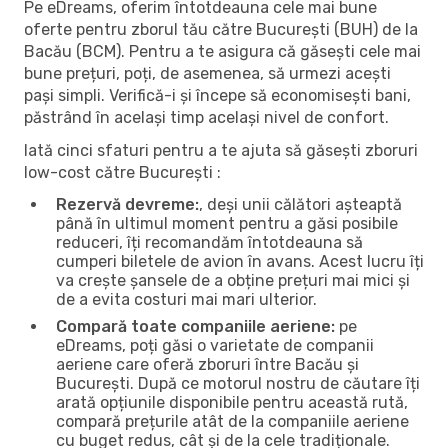
Pe eDreams, oferim întotdeauna cele mai bune
oferte pentru zborul tău către București (BUH) de la
Bacău (BCM). Pentru a te asigura că găsești cele mai
bune prețuri, poți, de asemenea, să urmezi acești
pași simpli. Verifică-i și începe să economisești bani,
păstrând în același timp același nivel de confort.
Iată cinci sfaturi pentru a te ajuta să găsești zboruri
low-cost către București :
Rezervă devreme:
, deși unii călători așteaptă
până în ultimul moment pentru a găsi posibile
reduceri, îți recomandăm întotdeauna să
cumperi biletele de avion în avans. Acest lucru îți
va crește șansele de a obține prețuri mai mici și
de a evita costuri mai mari ulterior.
Compară toate companiile aeriene:
pe
eDreams, poți găsi o varietate de companii
aeriene care oferă zboruri între Bacău și
București. După ce motorul nostru de căutare îți
arată opțiunile disponibile pentru această rută,
compară prețurile atât de la companiile aeriene
cu buget redus, cât și de la cele tradiționale.