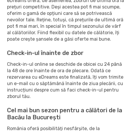
eDreams oferă, de asemenea, zboruri de ultimă oră la
prețuri competitive. Deși acestea pot fi mai scumpe,
oferim o gamă de opțiuni care să se potrivească
nevoilor tale. Reține, totuși, că prețurile de ultimă oră
pot fi mai mari, în special în timpul sezonului de vârf
al călătoriilor. Fiind flexibil cu datele de călătorie, îți
poate crește șansele de a găsi oferte mai bune.
Check-in-ul înainte de zbor
Check-in-ul online se deschide de obicei cu 24 până
la 48 de ore înainte de ora de plecare. Odată ce
rezervarea cu eDreams este finalizată, îți vom trimite
un e-mail cu o săptămână înainte de ziua plecării, cu
instrucțiuni despre cum să faci check-in-ul pentru
zborul tău.
Cel mai bun sezon pentru a călători de la
Bacău la București
România oferă posibilități nesfârșite, de la