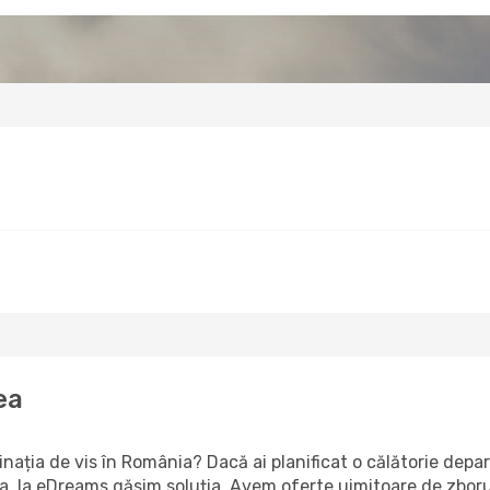
ea
tinația de vis în România? Dacă ai planificat o călătorie dep
adea, la eDreams găsim soluția. Avem oferte uimitoare de zbor