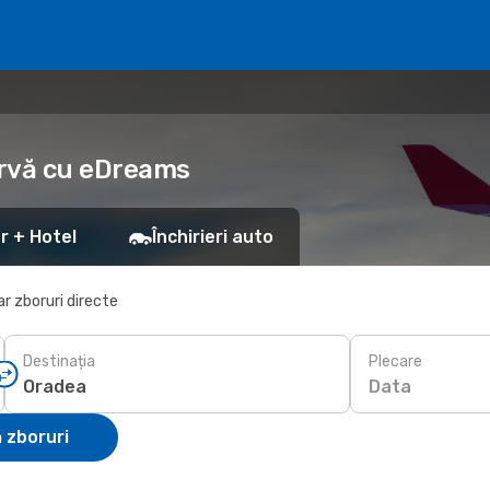
ervă cu eDreams
r + Hotel
Închirieri auto
r zboruri directe
Destinația
Plecare
Data
 zboruri