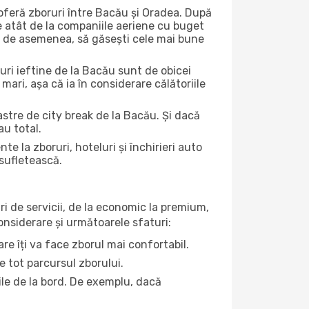
oferă zboruri între Bacău și Oradea. După
e atât de la companiile aeriene cu buget
uta, de asemenea, să găsești cele mai bune
uri ieftine de la Bacău sunt de obicei
 mari, așa că ia în considerare călătoriile
astre de city break de la Bacău. Și dacă
au total.
la zboruri, hoteluri și închirieri auto
 sufletească.
ri de servicii, de la economic la premium,
considerare și următoarele sfaturi:
re îți va face zborul mai confortabil.
e tot parcursul zborului.
țile de la bord. De exemplu, dacă