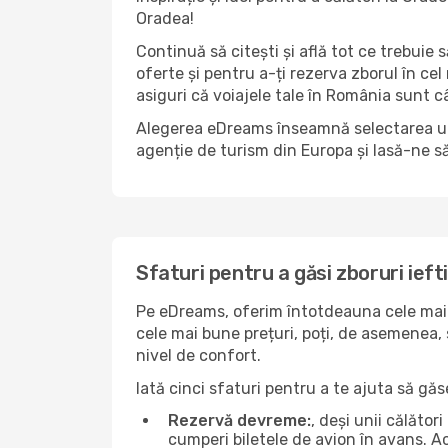
Oradea!
Continuă să citești și află tot ce trebuie 
oferte și pentru a-ți rezerva zborul în cel
asiguri că voiajele tale în România sunt câ
Alegerea eDreams înseamnă selectarea unui 
agenție de turism din Europa și lasă-ne s
Sfaturi pentru a găsi zboruri ieft
Pe eDreams, oferim întotdeauna cele mai 
cele mai bune prețuri, poți, de asemenea, s
nivel de confort.
Iată cinci sfaturi pentru a te ajuta să gă
Rezervă devreme:
, deși unii călăto
cumperi biletele de avion în avans. Ace