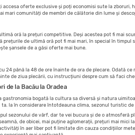
accesa oferte exclusive și poți economisi sute la zboruri, ho
 mai mari comunități de membri de călătorie din lume și des
timă oră la prețuri competitive. Deși acestea pot fi mai sc
ă prețurile de ultimă oră pot fi mai mari, în special în timpul s
crește șansele de a găsi oferte mai bune.
u 24 până la 48 de ore înainte de ora de plecare. Odată ce r
nte de ziua plecării, cu instrucțiuni despre cum să faci che
ri de la Bacău la Oradea
 la gastronomia bogată la cultura sa diversă și natura uimit
 ta. Ia în considerare întotdeauna clima, sezonul turistic de v
pul sezonului de vârf, dar te vei bucura și de o atmosferă pli
seamnă, de obicei, mai puține aglomerații, prețuri mai mici la 
ctivități în aer liber pot fi limitate din cauza condițiilor mete
 o experiență mai captivantă.