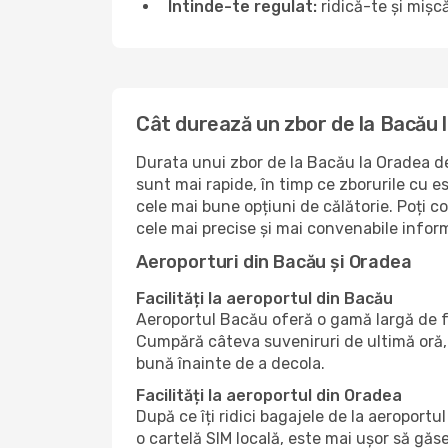
Întinde-te regulat:
ridică-te și mișcă
Cât durează un zbor de la Bacău 
Durata unui zbor de la Bacău la Oradea dep
sunt mai rapide, în timp ce zborurile cu 
cele mai bune opțiuni de călătorie. Poți 
cele mai precise și mai convenabile inform
Aeroporturi din Bacău și Oradea
Facilități la aeroportul din Bacău
Aeroportul Bacău oferă o gamă largă de fa
Cumpără câteva suveniruri de ultimă oră, 
bună înainte de a decola.
Facilități la aeroportul din Oradea
După ce îți ridici bagajele de la aeroport
o cartelă SIM locală, este mai ușor să găs