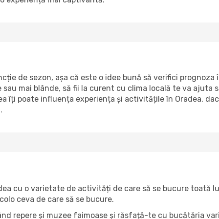
ție de sezon, așa că este o idee bună să verifici prognoza î
u mai blânde, să fii la curent cu clima locală te va ajuta să-ț
 îți poate influența experiența și activitățile în Oradea, dac
.
adea cu o varietate de activități de care să se bucure toată 
 acolo ceva de care să se bucure.
itând repere și muzee faimoase și răsfață-te cu bucătăria va