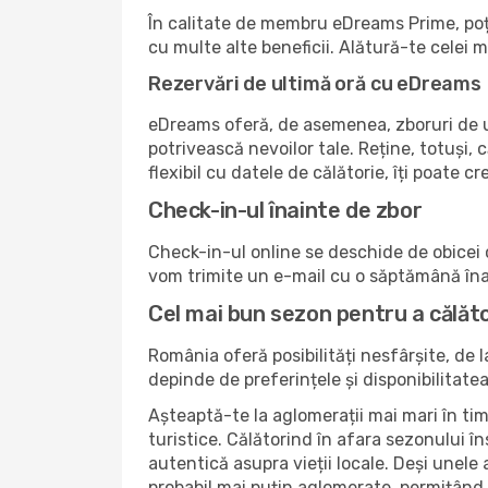
În calitate de membru eDreams Prime, poți 
cu multe alte beneficii. Alătură-te celei
Rezervări de ultimă oră cu eDreams
eDreams oferă, de asemenea, zboruri de ul
potrivească nevoilor tale. Reține, totuși, c
flexibil cu datele de călătorie, îți poate 
Check-in-ul înainte de zbor
Check-in-ul online se deschide de obicei c
vom trimite un e-mail cu o săptămână înai
Cel mai bun sezon pentru a călăto
România oferă posibilități nesfârșite, de
depinde de preferințele și disponibilitatea
Așteaptă-te la aglomerații mai mari în tim
turistice. Călătorind în afara sezonului în
autentică asupra vieții locale. Deși unele a
probabil mai puțin aglomerate, permițând