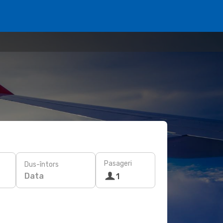
Pasageri
Dus-întors
Data
1