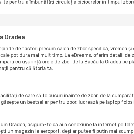
-te pentru a îmbunătăți circulația picioarelor în timpul zboru
la Oradea
inde de factori precum calea de zbor specifică, vremea și or
escale pot dura mai mult timp. La eDreams, oferim detalii de 
compara cu ușurință orele de zbor de la Bacău la Oradea pe pl
ații pentru călătoria ta.
cilități de care să te bucuri înainte de zbor, de la cumpără
găsește un bestseller pentru zbor, lucrează pe laptop folos
ul din Oradea, asigură-te că ai o conexiune la internet pe tel
ești un magazin la aeroport, deși ar putea fi puțin mai scump