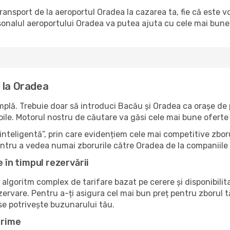
transport de la aeroportul Oradea la cazarea ta, fie că este 
onalul aeroportului Oradea va putea ajuta cu cele mai bune o
 la Oradea
plă. Trebuie doar să introduci Bacău și Oradea ca orașe de pl
nibile. Motorul nostru de căutare va găsi cele mai bune oferte 
nteligentă”, prin care evidențiem cele mai competitive zboru
pentru a vedea numai zborurile către Oradea de la companiile
e în timpul rezervării
 algoritm complex de tarifare bazat pe cerere și disponibilit
zervare. Pentru a-ți asigura cel mai bun preț pentru zborul 
 se potrivește buzunarului tău.
Prime