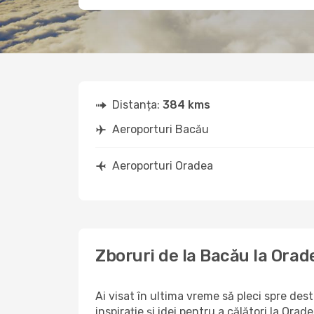
Distanța:
384 kms
Aeroporturi Bacău
Aeroporturi Oradea
Zboruri de la Bacău la Orad
Ai visat în ultima vreme să pleci spre des
inspirație și idei pentru a călători la Or