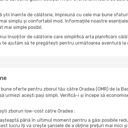
să știi înainte de călătorie, împreună cu cele mai bune sfatur
 mai simplu și confortabil mod. Informațiile noastre esențiale 
t mai simple posibil.
însoțitor de călătorie care simplifică arta planificării căl
ă te ajutăm să te pregătești pentru următoarea aventură la c
ine
bune oferte pentru zborul tău către Oradea (OMR) de la Bac
ă urmezi acești pași simpli. Verifică-i și începe să economise
sești zboruri low-cost către Oradea :
ri așteaptă până în ultimul moment pentru a găsi posibile re
st lucru îți va crește șansele de a obține prețuri mai mici și 