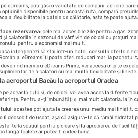
pe eDreams, poți găsi o varietate de companii aeriene care 
ă opțiunile disponibile pentru această rută, compară prețuril
Daca ai flexibilitate la datele de călătorie, asta te poate aj
a face rezervarea:
cele mai accesibile zile pentru a găsi zbor
d și călătoriile în sezonul de vârf vin de obicei cu prețuri mai
ezonului pentru a economisi mai mult.
acă intenționezi să stai într-un hotel, consultă ofertele no
 România, eDreams îți poate oferi reduceri mari la pachetul t
devenind membru eDreams Prime, vei accesa oferte excelente 
uplimentar de a călători cu mai multă flexibilitate și liniște
la aeroportul Bacău la aeroportul Oradea
pe această rută și, de obicei, vei avea acces la diferite tipu
referințe. Pentru a-ți îmbunătăți și mai mult călătoria, ia în 
tului:
acestea pot ajuta la crearea unui mediu mai liniștit, ca
 fi deosebit de uscat, așa că asigură-te că rămâi hidratat p
te-te la spațiul pentru picioare și la apropierea de facilită
loc lângă toalete ar putea fi o idee bună.