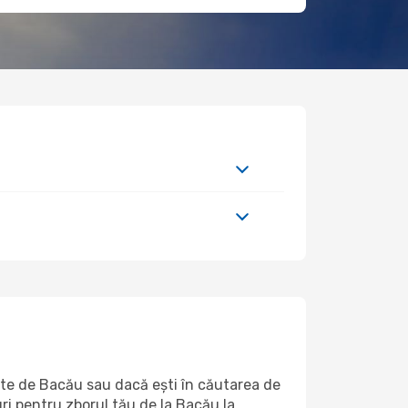
arte de Bacău sau dacă ești în căutarea de
uri pentru zborul tău de la Bacău la