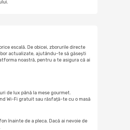
lui.
ice escală. De obicei, zborurile directe
zbor actualizate, ajutându-te să găsești
atforma noastră, pentru a te asigura că ai
turi de lux până la mese gourmet.
ind Wi-Fi gratuit sau răsfață-te cu o masă
efon înainte de a pleca. Dacă ai nevoie de
.