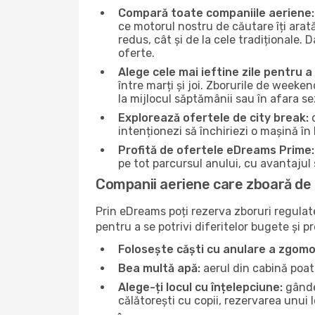
Compară toate companiile aeriene:
ce motorul nostru de căutare îți arat
redus, cât și de la cele tradiționale. 
oferte.
Alege cele mai ieftine zile pentru 
între marți și joi. Zborurile de weeken
la mijlocul săptămânii sau în afara s
Explorează ofertele de city break:
d
intenționezi să închiriezi o mașină în
Profită de ofertele eDreams Prime:
pe tot parcursul anului, cu avantajul s
Companii aeriene care zboară de 
Prin eDreams poți rezerva zboruri regulate 
pentru a se potrivi diferitelor bugete și p
Folosește căști cu anulare a zgomo
Bea multă apă:
aerul din cabină poate
Alege-ți locul cu înțelepciune:
gândeș
călătorești cu copii, rezervarea unui 