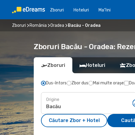
Zboruri
Hoteluri
Ma?ini
Zboruri
România
Oradea
Bacău - Oradea
Zboruri Bacău - Oradea: Rez
Zboruri
Hoteluri
Zbo
Dus-întors
Zbor dus
Mai multe orașe
Doa
Origine
Căutare Zbor + Hotel
Caută