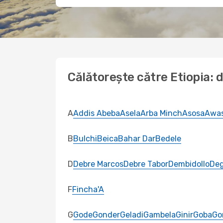
Călătorește către Etiopia: d
A
Addis Abeba
Asela
Arba Minch
Asosa
Awa
B
Bulchi
Beica
Bahar Dar
Bedele
D
Debre Marcos
Debre Tabor
Dembidollo
Deg
F
Fincha'A
G
Gode
Gonder
Geladi
Gambela
Ginir
Goba
Go