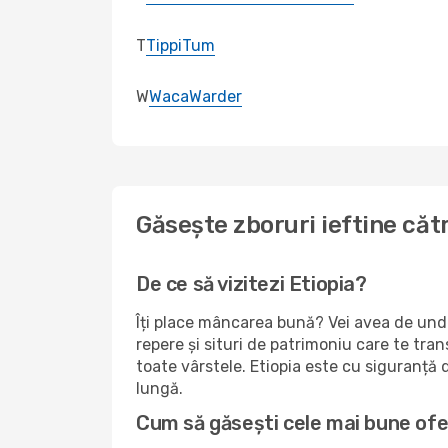
T
Tippi
Tum
W
Waca
Warder
Găsește zboruri ieftine căt
De ce să vizitezi Etiopia?
Îți place mâncarea bună? Vei avea de unde 
repere și situri de patrimoniu care te tran
toate vârstele. Etiopia este cu siguranță 
lungă.
Cum să găsești cele mai bune ofe