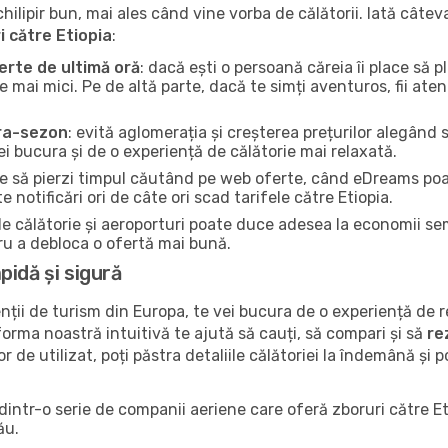
ilipir bun, mai ales când vine vorba de călătorii. Iată câteva
 către Etiopia
:
rte de ultimă oră
: dacă ești o persoană căreia îi place să p
e mai mici. Pe de altă parte, dacă te simți aventuros, fii ate
tra-sezon
: evită aglomerația și creșterea prețurilor alegând
i bucura și de o experiență de călătorie mai relaxată.
ce să pierzi timpul căutând pe web oferte, când eDreams poa
 notificări ori de câte ori scad tarifele către Etiopia.
e de călătorie și aeroporturi poate duce adesea la economii se
tru a debloca o ofertă mai bună.
idă și sigură
ții de turism din Europa, te vei bucura de o experiență de
atforma noastră intuitivă te ajută să cauți, să compari și să
re
or de utilizat, poți păstra detaliile călătoriei la îndemână și p
 dintr-o serie de companii aeriene care oferă zboruri către E
ău.