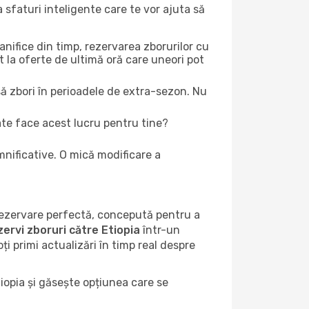
 sfaturi inteligente care te vor ajuta să
lanifice din timp, rezervarea zborurilor cu
nt la oferte de ultimă oră care uneori pot
 să zbori în perioadele de extra-sezon. Nu
te face acest lucru pentru tine?
mnificative. O mică modificare a
 rezervare perfectă, concepută pentru a
zervi zboruri către Etiopia
într-un
oți primi actualizări în timp real despre
tiopia și găsește opțiunea care se