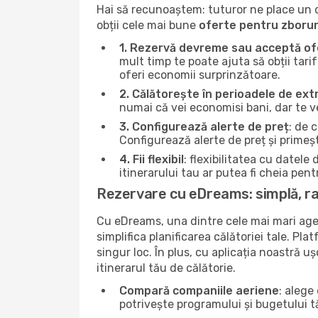
Hai să recunoaștem: tuturor ne place un ch
obții cele mai bune
oferte pentru zboruri
1. Rezervă devreme sau acceptă ofe
mult timp te poate ajuta să obții tarif
oferi economii surprinzătoare.
2. Călătorește în perioadele de ex
numai că vei economisi bani, dar te ve
3. Configurează alerte de preț
: de 
Configurează alerte de preț și primește
4. Fii flexibil
: flexibilitatea cu datel
itinerarului tau ar putea fi cheia pen
Rezervare cu eDreams: simplă, rap
Cu eDreams, una dintre cele mai mari agen
simplifica planificarea călătoriei tale. Pl
singur loc. În plus, cu aplicația noastră uș
itinerarul tău de călătorie.
Compară companiile aeriene
: alege
potrivește programului și bugetului t