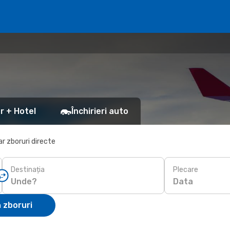
r + Hotel
Închirieri auto
r zboruri directe
Destinația
Plecare
Data
 zboruri