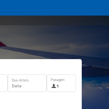
Pasageri
Dus-întors
Data
1