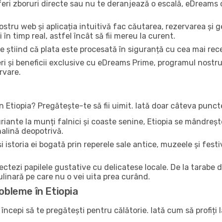
feri zboruri directe sau nu te deranjează o escală, eDreams 
nostru web și aplicația intuitivă fac căutarea, rezervarea și 
i în timp real, astfel încât să fii mereu la curent.
re știind că plata este procesată în siguranță cu cea mai rec
ri și beneficii exclusive cu eDreams Prime, programul nostr
rvare.
 în Etiopia? Pregătește-te să fii uimit. Iată doar câteva punc
uriante la munți falnici și coaste senine, Etiopia se mândreșt
enalină deopotrivă.
i istoria ei bogată prin reperele sale antice, muzeele și festiv
lectezi papilele gustative cu delicatese locale. De la tarabe
culinară pe care nu o vei uita prea curând.
robleme în Etiopia
 începi să te pregătești pentru călătorie. Iată cum să profi