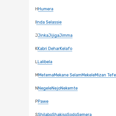
H
Humera
I
Inda Selassie
J
Jinka
Jijiga
Jimma
K
Kabri Dehar
Kelafo
L
Lalibela
M
Metema
Mekane Selam
Mekele
Mizan Tefe
N
Negele
Nejo
Nekemte
P
Pawe
S
Shilabo
Shakiso
Sodo
Semera