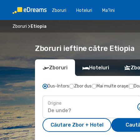
Zboruri
Hoteluri
Ma?ini
Zboruri
Etiopia
Zboruri ieftine către Etiopia
Zboruri
Hoteluri
Zbo
Dus-întors
Zbor dus
Mai multe orașe
Doa
Origine
Căutare Zbor + Hotel
Caută