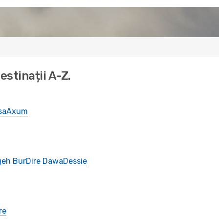
estinații A-Z.
sa
Axum
eh Bur
Dire Dawa
Dessie
re