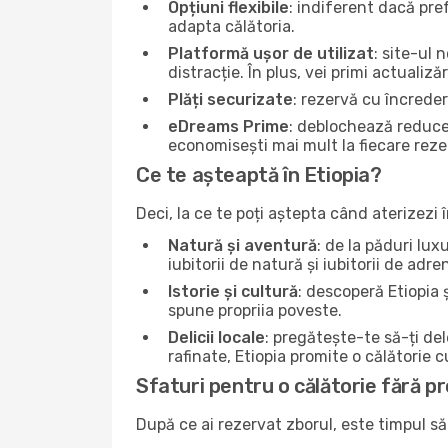
Opțiuni flexibile
: indiferent dacă pre
adapta călătoria.
Platformă ușor de utilizat
: site-ul 
distracție. În plus, vei primi actualizăr
Plăți securizate
: rezervă cu încrede
eDreams Prime
: deblochează reduce
economisești mai mult la fiecare reze
Ce te așteaptă în Etiopia?
Deci, la ce te poți aștepta când aterizezi
Natură și aventură
: de la păduri lux
iubitorii de natură și iubitorii de adr
Istorie și cultură
: descoperă Etiopia ș
spune propriia poveste.
Delicii locale
: pregătește-te să-ți de
rafinate, Etiopia promite o călătorie 
Sfaturi pentru o călătorie fără p
După ce ai rezervat zborul, este timpul să