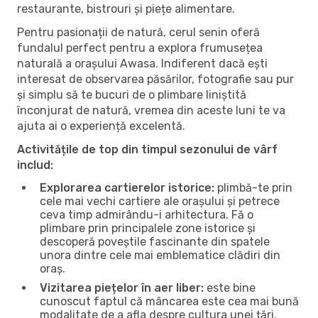
restaurante, bistrouri și piețe alimentare.
Pentru pasionații de natură, cerul senin oferă
fundalul perfect pentru a explora frumusețea
naturală a orașului Awasa. Indiferent dacă ești
interesat de observarea păsărilor, fotografie sau pur
și simplu să te bucuri de o plimbare liniștită
înconjurat de natură, vremea din aceste luni te va
ajuta ai o experiență excelentă.
Activitățile de top din timpul sezonului de vârf
includ:
Explorarea cartierelor istorice:
plimbă-te prin
cele mai vechi cartiere ale orașului și petrece
ceva timp admirându-i arhitectura. Fă o
plimbare prin principalele zone istorice și
descoperă poveștile fascinante din spatele
unora dintre cele mai emblematice clădiri din
oraș.
Vizitarea piețelor în aer liber:
este bine
cunoscut faptul că mâncarea este cea mai bună
modalitate de a afla despre cultura unei țări.