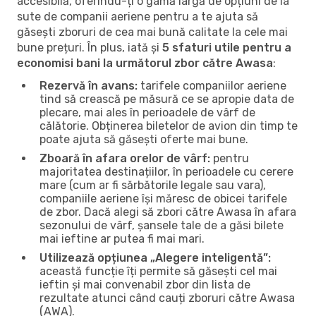
accesibilă, oferindu-ți o gamă largă de opțiuni de la
sute de companii aeriene pentru a te ajuta să
găsești zboruri de cea mai bună calitate la cele mai
bune prețuri. În plus, iată și
5 sfaturi utile pentru a
economisi bani la următorul zbor către Awasa
:
Rezervă în avans:
tarifele companiilor aeriene
tind să crească pe măsură ce se apropie data de
plecare, mai ales în perioadele de vârf de
călătorie. Obținerea biletelor de avion din timp te
poate ajuta să găsești oferte mai bune.
Zboară în afara orelor de vârf:
pentru
majoritatea destinațiilor, în perioadele cu cerere
mare (cum ar fi sărbătorile legale sau vara),
companiile aeriene își măresc de obicei tarifele
de zbor. Dacă alegi să zbori către Awasa în afara
sezonului de vârf, șansele tale de a găsi bilete
mai ieftine ar putea fi mai mari.
Utilizează opțiunea „Alegere inteligentă”:
această funcție îți permite să găsești cel mai
ieftin și mai convenabil zbor din lista de
rezultate atunci când cauți zboruri către Awasa
(AWA).