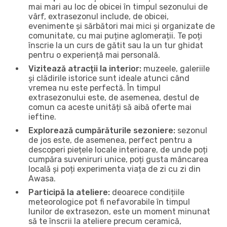
mai mari au loc de obicei în timpul sezonului de
vârf, extrasezonul include, de obicei,
evenimente și sărbători mai mici și organizate de
comunitate, cu mai puține aglomerații. Te poți
înscrie la un curs de gătit sau la un tur ghidat
pentru o experiență mai personală.
Vizitează atracții la interior:
muzeele, galeriile
și clădirile istorice sunt ideale atunci când
vremea nu este perfectă. În timpul
extrasezonului este, de asemenea, destul de
comun ca aceste unități să aibă oferte mai
ieftine.
Explorează cumpărăturile sezoniere:
sezonul
de jos este, de asemenea, perfect pentru a
descoperi piețele locale interioare, de unde poți
cumpăra suveniruri unice, poți gusta mâncarea
locală și poți experimenta viața de zi cu zi din
Awasa.
Participă la ateliere:
deoarece condițiile
meteorologice pot fi nefavorabile în timpul
lunilor de extrasezon, este un moment minunat
să te înscrii la ateliere precum ceramică,