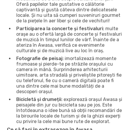
Oferă papilelor tale gustative o călătorie
captivantă și gustă câteva dintre delicatesele
locale. Și nu uita să cumperi suveniruri gourmet
de la piețele în aer liber și cele de vechituri!
Participarea la concerte și festivaluri:
multe
orașe au o ofertă largă de concerte și festivaluri
de muzică în timpul lunilor de vârf. Înainte de a
ateriza în Awasa, verifică ce evenimente
culturale și de muzică live au loc în oraș.
Fotografie de peisaj:
imortalizează momente
frumoase și pierde-te pe străzile orașului cu
camera in mână. Surprinderea arhitecturii
uimitoare, arta stradală și priveliștile pitorești fie
cu telefonul, fie cu o cameră digitală poate fi
una dintre cele mai bune modalități de a
descoperi orașul.
Bicicletă și drumeții:
explorează orașul Awasa și
peisajele din jur cu bicicleta sau pe jos. Este
întotdeauna o idee bună să obții recomandări de
la birourile locale de turism și de la ghizii experți
cu privire la cele mai bune rute de explorat.
Ce să faci în extrasezon în Awasa