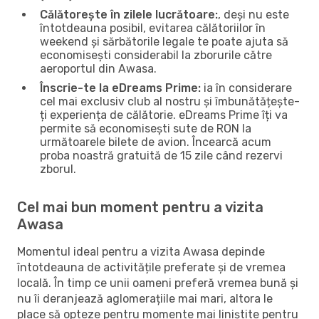
Călătorește în zilele lucrătoare:
, deși nu este
întotdeauna posibil, evitarea călătoriilor în
weekend și sărbătorile legale te poate ajuta să
economisești considerabil la zborurile către
aeroportul din Awasa.
Înscrie-te la eDreams Prime:
ia în considerare
cel mai exclusiv club al nostru și îmbunătățește-
ți experiența de călătorie. eDreams Prime îți va
permite să economisești sute de RON la
următoarele bilete de avion. Încearcă acum
proba noastră gratuită de 15 zile când rezervi
zborul.
Cel mai bun moment pentru a vizita
Awasa
Momentul ideal pentru a vizita Awasa depinde
întotdeauna de activitățile preferate și de vremea
locală. În timp ce unii oameni preferă vremea bună și
nu îi deranjează aglomerațiile mai mari, altora le
place să opteze pentru momente mai liniștite pentru