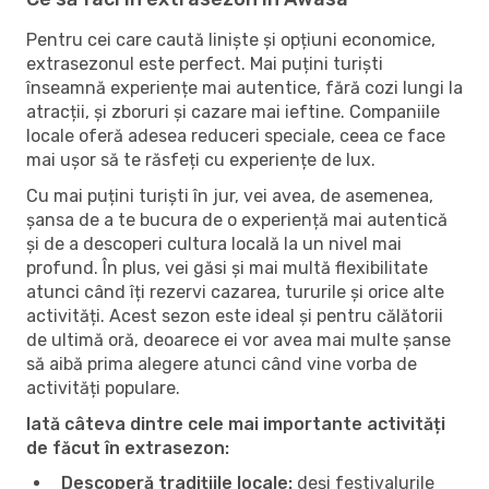
Pentru cei care caută liniște și opțiuni economice,
extrasezonul este perfect. Mai puțini turiști
înseamnă experiențe mai autentice, fără cozi lungi la
atracții, și zboruri și cazare mai ieftine. Companiile
locale oferă adesea reduceri speciale, ceea ce face
mai ușor să te răsfeți cu experiențe de lux.
Cu mai puțini turiști în jur, vei avea, de asemenea,
șansa de a te bucura de o experiență mai autentică
și de a descoperi cultura locală la un nivel mai
profund. În plus, vei găsi și mai multă flexibilitate
atunci când îți rezervi cazarea, tururile și orice alte
activități. Acest sezon este ideal și pentru călătorii
de ultimă oră, deoarece ei vor avea mai multe șanse
să aibă prima alegere atunci când vine vorba de
activități populare.
Iată câteva dintre cele mai importante activități
de făcut în extrasezon:
Descoperă tradițiile locale:
deși festivalurile