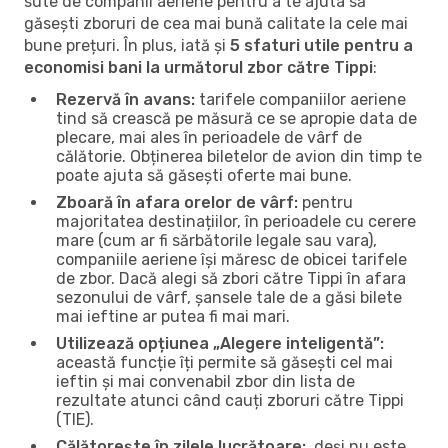
sute de companii aeriene pentru a te ajuta să
găsești zboruri de cea mai bună calitate la cele mai
bune prețuri. În plus, iată și
5 sfaturi utile pentru a
economisi bani la următorul zbor către Tippi
:
Rezervă în avans:
tarifele companiilor aeriene
tind să crească pe măsură ce se apropie data de
plecare, mai ales în perioadele de vârf de
călătorie. Obținerea biletelor de avion din timp te
poate ajuta să găsești oferte mai bune.
Zboară în afara orelor de vârf:
pentru
majoritatea destinațiilor, în perioadele cu cerere
mare (cum ar fi sărbătorile legale sau vara),
companiile aeriene își măresc de obicei tarifele
de zbor. Dacă alegi să zbori către Tippi în afara
sezonului de vârf, șansele tale de a găsi bilete
mai ieftine ar putea fi mai mari.
Utilizează opțiunea „Alegere inteligentă”:
această funcție îți permite să găsești cel mai
ieftin și mai convenabil zbor din lista de
rezultate atunci când cauți zboruri către Tippi
(TIE).
Călătorește în zilele lucrătoare:
, deși nu este