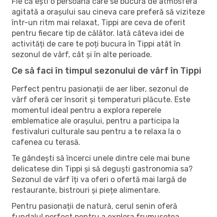
Fie că ești o persoană care se bucură de atmosfera
agitată a orașului sau cineva care preferă să viziteze
într-un ritm mai relaxat, Tippi are ceva de oferit
pentru fiecare tip de călător. Iată câteva idei de
activități de care te poți bucura în Tippi atât în ​​
sezonul de vârf, cât și în alte perioade.
Ce să faci în timpul sezonului de vârf în Tippi
Perfect pentru pasionații de aer liber, sezonul de
vârf oferă cer însorit și temperaturi plăcute. Este
momentul ideal pentru a explora reperele
emblematice ale orașului, pentru a participa la
festivaluri culturale sau pentru a te relaxa la o
cafenea cu terasă.
Te gândești să încerci unele dintre cele mai bune
delicatese din Tippi și să deguști gastronomia sa?
Sezonul de vârf îți va oferi o ofertă mai largă de
restaurante, bistrouri și piețe alimentare.
Pentru pasionații de natură, cerul senin oferă
fundalul perfect pentru a explora frumusețea