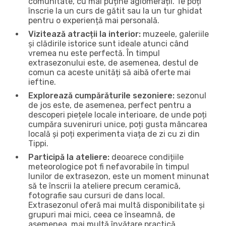
comunitate, cu mai puține aglomerații. Te poți
înscrie la un curs de gătit sau la un tur ghidat
pentru o experiență mai personală.
Vizitează atracții la interior:
muzeele, galeriile
și clădirile istorice sunt ideale atunci când
vremea nu este perfectă. În timpul
extrasezonului este, de asemenea, destul de
comun ca aceste unități să aibă oferte mai
ieftine.
Explorează cumpărăturile sezoniere:
sezonul
de jos este, de asemenea, perfect pentru a
descoperi piețele locale interioare, de unde poți
cumpăra suveniruri unice, poți gusta mâncarea
locală și poți experimenta viața de zi cu zi din
Tippi.
Participă la ateliere:
deoarece condițiile
meteorologice pot fi nefavorabile în timpul
lunilor de extrasezon, este un moment minunat
să te înscrii la ateliere precum ceramică,
fotografie sau cursuri de dans local.
Extrasezonul oferă mai multă disponibilitate și
grupuri mai mici, ceea ce înseamnă, de
asemenea, mai multă învățare practică.