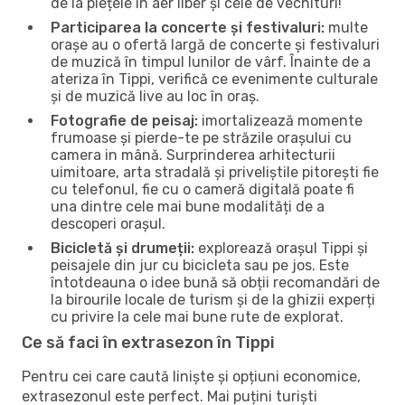
de la piețele în aer liber și cele de vechituri!
Participarea la concerte și festivaluri:
multe
orașe au o ofertă largă de concerte și festivaluri
de muzică în timpul lunilor de vârf. Înainte de a
ateriza în Tippi, verifică ce evenimente culturale
și de muzică live au loc în oraș.
Fotografie de peisaj:
imortalizează momente
frumoase și pierde-te pe străzile orașului cu
camera in mână. Surprinderea arhitecturii
uimitoare, arta stradală și priveliștile pitorești fie
cu telefonul, fie cu o cameră digitală poate fi
una dintre cele mai bune modalități de a
descoperi orașul.
Bicicletă și drumeții:
explorează orașul Tippi și
peisajele din jur cu bicicleta sau pe jos. Este
întotdeauna o idee bună să obții recomandări de
la birourile locale de turism și de la ghizii experți
cu privire la cele mai bune rute de explorat.
Ce să faci în extrasezon în Tippi
Pentru cei care caută liniște și opțiuni economice,
extrasezonul este perfect. Mai puțini turiști