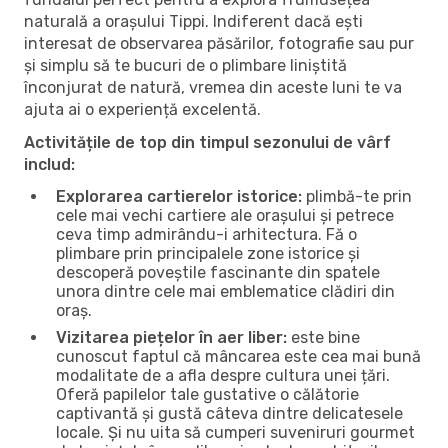
naturală a orașului Tippi. Indiferent dacă ești
interesat de observarea păsărilor, fotografie sau pur
și simplu să te bucuri de o plimbare liniștită
înconjurat de natură, vremea din aceste luni te va
ajuta ai o experiență excelentă.
Activitățile de top din timpul sezonului de vârf
includ:
Explorarea cartierelor istorice:
plimbă-te prin
cele mai vechi cartiere ale orașului și petrece
ceva timp admirându-i arhitectura. Fă o
plimbare prin principalele zone istorice și
descoperă poveștile fascinante din spatele
unora dintre cele mai emblematice clădiri din
oraș.
Vizitarea piețelor în aer liber:
este bine
cunoscut faptul că mâncarea este cea mai bună
modalitate de a afla despre cultura unei țări.
Oferă papilelor tale gustative o călătorie
captivantă și gustă câteva dintre delicatesele
locale. Și nu uita să cumperi suveniruri gourmet