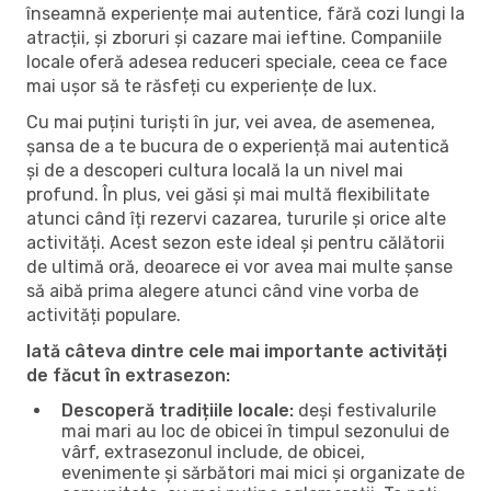
înseamnă experiențe mai autentice, fără cozi lungi la
atracții, și zboruri și cazare mai ieftine. Companiile
locale oferă adesea reduceri speciale, ceea ce face
mai ușor să te răsfeți cu experiențe de lux.
Cu mai puțini turiști în jur, vei avea, de asemenea,
șansa de a te bucura de o experiență mai autentică
și de a descoperi cultura locală la un nivel mai
profund. În plus, vei găsi și mai multă flexibilitate
atunci când îți rezervi cazarea, tururile și orice alte
activități. Acest sezon este ideal și pentru călătorii
de ultimă oră, deoarece ei vor avea mai multe șanse
să aibă prima alegere atunci când vine vorba de
activități populare.
Iată câteva dintre cele mai importante activități
de făcut în extrasezon:
Descoperă tradițiile locale:
deși festivalurile
mai mari au loc de obicei în timpul sezonului de
vârf, extrasezonul include, de obicei,
evenimente și sărbători mai mici și organizate de