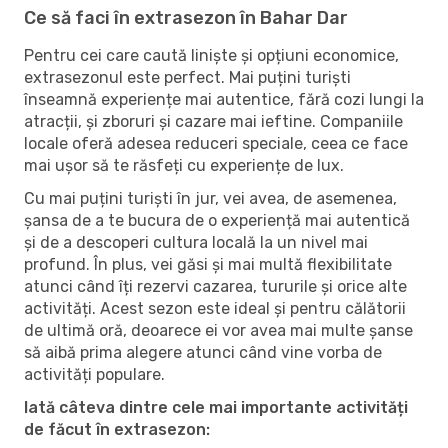
Ce să faci în extrasezon în Bahar Dar
Pentru cei care caută liniște și opțiuni economice,
extrasezonul este perfect. Mai puțini turiști
înseamnă experiențe mai autentice, fără cozi lungi la
atracții, și zboruri și cazare mai ieftine. Companiile
locale oferă adesea reduceri speciale, ceea ce face
mai ușor să te răsfeți cu experiențe de lux.
Cu mai puțini turiști în jur, vei avea, de asemenea,
șansa de a te bucura de o experiență mai autentică
și de a descoperi cultura locală la un nivel mai
profund. În plus, vei găsi și mai multă flexibilitate
atunci când îți rezervi cazarea, tururile și orice alte
activități. Acest sezon este ideal și pentru călătorii
de ultimă oră, deoarece ei vor avea mai multe șanse
să aibă prima alegere atunci când vine vorba de
activități populare.
Iată câteva dintre cele mai importante activități
de făcut în extrasezon: