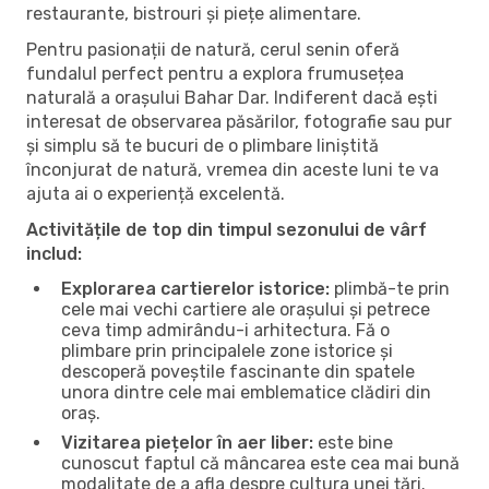
restaurante, bistrouri și piețe alimentare.
Pentru pasionații de natură, cerul senin oferă
fundalul perfect pentru a explora frumusețea
naturală a orașului Bahar Dar. Indiferent dacă ești
interesat de observarea păsărilor, fotografie sau pur
și simplu să te bucuri de o plimbare liniștită
înconjurat de natură, vremea din aceste luni te va
ajuta ai o experiență excelentă.
Activitățile de top din timpul sezonului de vârf
includ:
Explorarea cartierelor istorice:
plimbă-te prin
cele mai vechi cartiere ale orașului și petrece
ceva timp admirându-i arhitectura. Fă o
plimbare prin principalele zone istorice și
descoperă poveștile fascinante din spatele
unora dintre cele mai emblematice clădiri din
oraș.
Vizitarea piețelor în aer liber:
este bine
cunoscut faptul că mâncarea este cea mai bună
modalitate de a afla despre cultura unei țări.