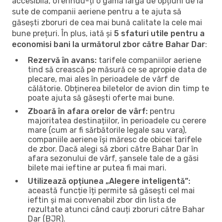
accesibilă, oferindu-ți o gamă largă de opțiuni de la
sute de companii aeriene pentru a te ajuta să
găsești zboruri de cea mai bună calitate la cele mai
bune prețuri. În plus, iată și
5 sfaturi utile pentru a
economisi bani la următorul zbor către Bahar Dar
:
Rezervă în avans:
tarifele companiilor aeriene
tind să crească pe măsură ce se apropie data de
plecare, mai ales în perioadele de vârf de
călătorie. Obținerea biletelor de avion din timp te
poate ajuta să găsești oferte mai bune.
Zboară în afara orelor de vârf:
pentru
majoritatea destinațiilor, în perioadele cu cerere
mare (cum ar fi sărbătorile legale sau vara),
companiile aeriene își măresc de obicei tarifele
de zbor. Dacă alegi să zbori către Bahar Dar în
afara sezonului de vârf, șansele tale de a găsi
bilete mai ieftine ar putea fi mai mari.
Utilizează opțiunea „Alegere inteligentă”:
această funcție îți permite să găsești cel mai
ieftin și mai convenabil zbor din lista de
rezultate atunci când cauți zboruri către Bahar
Dar (BJR).