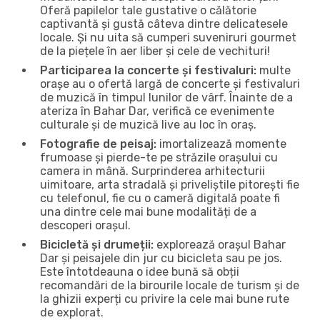
Oferă papilelor tale gustative o călătorie
captivantă și gustă câteva dintre delicatesele
locale. Și nu uita să cumperi suveniruri gourmet
de la piețele în aer liber și cele de vechituri!
Participarea la concerte și festivaluri:
multe
orașe au o ofertă largă de concerte și festivaluri
de muzică în timpul lunilor de vârf. Înainte de a
ateriza în Bahar Dar, verifică ce evenimente
culturale și de muzică live au loc în oraș.
Fotografie de peisaj:
imortalizează momente
frumoase și pierde-te pe străzile orașului cu
camera in mână. Surprinderea arhitecturii
uimitoare, arta stradală și priveliștile pitorești fie
cu telefonul, fie cu o cameră digitală poate fi
una dintre cele mai bune modalități de a
descoperi orașul.
Bicicletă și drumeții:
explorează orașul Bahar
Dar și peisajele din jur cu bicicleta sau pe jos.
Este întotdeauna o idee bună să obții
recomandări de la birourile locale de turism și de
la ghizii experți cu privire la cele mai bune rute
de explorat.