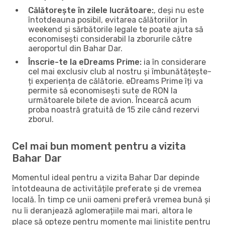
Călătorește în zilele lucrătoare:
, deși nu este
întotdeauna posibil, evitarea călătoriilor în
weekend și sărbătorile legale te poate ajuta să
economisești considerabil la zborurile către
aeroportul din Bahar Dar.
Înscrie-te la eDreams Prime:
ia în considerare
cel mai exclusiv club al nostru și îmbunătățește-
ți experiența de călătorie. eDreams Prime îți va
permite să economisești sute de RON la
următoarele bilete de avion. Încearcă acum
proba noastră gratuită de 15 zile când rezervi
zborul.
Cel mai bun moment pentru a vizita
Bahar Dar
Momentul ideal pentru a vizita Bahar Dar depinde
întotdeauna de activitățile preferate și de vremea
locală. În timp ce unii oameni preferă vremea bună și
nu îi deranjează aglomerațiile mai mari, altora le
place să opteze pentru momente mai liniștite pentru