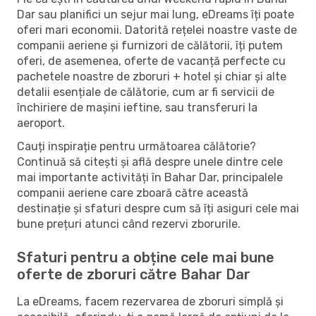
Dar sau planifici un sejur mai lung, eDreams îți poate
oferi mari economii. Datorită rețelei noastre vaste de
companii aeriene și furnizori de călătorii, îți putem
oferi, de asemenea, oferte de vacanță perfecte cu
pachetele noastre de zboruri + hotel și chiar și alte
detalii esențiale de călătorie, cum ar fi servicii de
închiriere de mașini ieftine, sau transferuri la
aeroport.
Cauți inspirație pentru următoarea călătorie?
Continuă să citești și află despre unele dintre cele
mai importante activități în Bahar Dar, principalele
companii aeriene care zboară către această
destinație și sfaturi despre cum să îți asiguri cele mai
bune prețuri atunci când rezervi zborurile.
Sfaturi pentru a obține cele mai bune
oferte de zboruri către Bahar Dar
La eDreams, facem rezervarea de zboruri simplă și