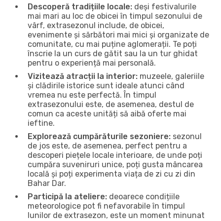
Descoperă tradițiile locale:
deși festivalurile
mai mari au loc de obicei în timpul sezonului de
vârf, extrasezonul include, de obicei,
evenimente și sărbători mai mici și organizate de
comunitate, cu mai puține aglomerații. Te poți
înscrie la un curs de gătit sau la un tur ghidat
pentru o experiență mai personală.
Vizitează atracții la interior:
muzeele, galeriile
și clădirile istorice sunt ideale atunci când
vremea nu este perfectă. În timpul
extrasezonului este, de asemenea, destul de
comun ca aceste unități să aibă oferte mai
ieftine.
Explorează cumpărăturile sezoniere:
sezonul
de jos este, de asemenea, perfect pentru a
descoperi piețele locale interioare, de unde poți
cumpăra suveniruri unice, poți gusta mâncarea
locală și poți experimenta viața de zi cu zi din
Bahar Dar.
Participă la ateliere:
deoarece condițiile
meteorologice pot fi nefavorabile în timpul
lunilor de extrasezon, este un moment minunat