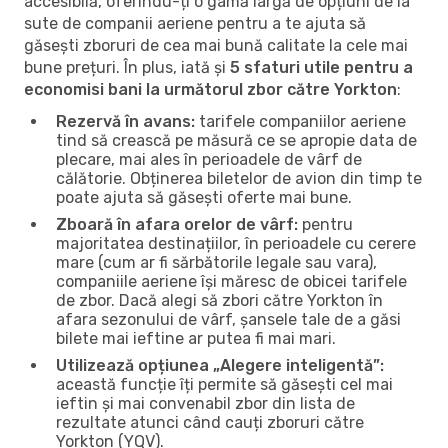
accesibilă, oferindu-ți o gamă largă de opțiuni de la
sute de companii aeriene pentru a te ajuta să
găsești zboruri de cea mai bună calitate la cele mai
bune prețuri. În plus, iată și
5 sfaturi utile pentru a
economisi bani la următorul zbor către Yorkton
:
Rezervă în avans:
tarifele companiilor aeriene
tind să crească pe măsură ce se apropie data de
plecare, mai ales în perioadele de vârf de
călătorie. Obținerea biletelor de avion din timp te
poate ajuta să găsești oferte mai bune.
Zboară în afara orelor de vârf:
pentru
majoritatea destinațiilor, în perioadele cu cerere
mare (cum ar fi sărbătorile legale sau vara),
companiile aeriene își măresc de obicei tarifele
de zbor. Dacă alegi să zbori către Yorkton în
afara sezonului de vârf, șansele tale de a găsi
bilete mai ieftine ar putea fi mai mari.
Utilizează opțiunea „Alegere inteligentă”:
această funcție îți permite să găsești cel mai
ieftin și mai convenabil zbor din lista de
rezultate atunci când cauți zboruri către
Yorkton (YQV).