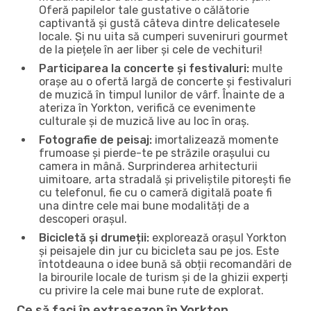
Oferă papilelor tale gustative o călătorie
captivantă și gustă câteva dintre delicatesele
locale. Și nu uita să cumperi suveniruri gourmet
de la piețele în aer liber și cele de vechituri!
Participarea la concerte și festivaluri:
multe
orașe au o ofertă largă de concerte și festivaluri
de muzică în timpul lunilor de vârf. Înainte de a
ateriza în Yorkton, verifică ce evenimente
culturale și de muzică live au loc în oraș.
Fotografie de peisaj:
imortalizează momente
frumoase și pierde-te pe străzile orașului cu
camera in mână. Surprinderea arhitecturii
uimitoare, arta stradală și priveliștile pitorești fie
cu telefonul, fie cu o cameră digitală poate fi
una dintre cele mai bune modalități de a
descoperi orașul.
Bicicletă și drumeții:
explorează orașul Yorkton
și peisajele din jur cu bicicleta sau pe jos. Este
întotdeauna o idee bună să obții recomandări de
la birourile locale de turism și de la ghizii experți
cu privire la cele mai bune rute de explorat.
Ce să faci în extrasezon în Yorkton