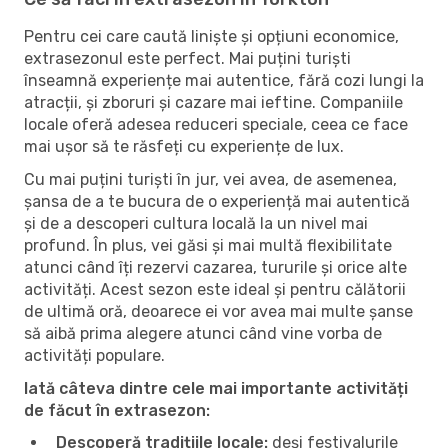
Pentru cei care caută liniște și opțiuni economice,
extrasezonul este perfect. Mai puțini turiști
înseamnă experiențe mai autentice, fără cozi lungi la
atracții, și zboruri și cazare mai ieftine. Companiile
locale oferă adesea reduceri speciale, ceea ce face
mai ușor să te răsfeți cu experiențe de lux.
Cu mai puțini turiști în jur, vei avea, de asemenea,
șansa de a te bucura de o experiență mai autentică
și de a descoperi cultura locală la un nivel mai
profund. În plus, vei găsi și mai multă flexibilitate
atunci când îți rezervi cazarea, tururile și orice alte
activități. Acest sezon este ideal și pentru călătorii
de ultimă oră, deoarece ei vor avea mai multe șanse
să aibă prima alegere atunci când vine vorba de
activități populare.
Iată câteva dintre cele mai importante activități
de făcut în extrasezon:
Descoperă tradițiile locale:
deși festivalurile