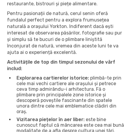
restaurante, bistrouri și piețe alimentare.
Pentru pasionații de natură, cerul senin oferă
fundalul perfect pentru a explora frumusețea
naturală a orașului Yorkton. Indiferent dacă ești
interesat de observarea păsărilor, fotografie sau pur
și simplu să te bucuri de o plimbare liniștită
înconjurat de natură, vremea din aceste luni te va
ajuta ai o experiență excelentă.
Activitățile de top din timpul sezonului de vârf
includ:
Explorarea cartierelor istorice:
plimbă-te prin
cele mai vechi cartiere ale orașului și petrece
ceva timp admirându-i arhitectura. Fă o
plimbare prin principalele zone istorice și
descoperă poveștile fascinante din spatele
unora dintre cele mai emblematice clădiri din
oraș.
Vizitarea piețelor în aer liber:
este bine
cunoscut faptul că mâncarea este cea mai bună
modalitate de a afla despre cultura unei țări.