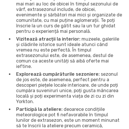
mai mari au loc de obicei în timpul sezonului de
vârf, extrasezonul include, de obicei,
evenimente și sărbători mai mici și organizate de
comunitate, cu mai puține aglomerații. Te poți
înscrie la un curs de gătit sau la un tur ghidat
pentru o experiență mai personală.
Vizitează atracții la interior:
muzeele, galeriile
și clădirile istorice sunt ideale atunci când
vremea nu este perfectă. În timpul
extrasezonului este, de asemenea, destul de
comun ca aceste unități să aibă oferte mai
ieftine.
Explorează cumpărăturile sezoniere:
sezonul
de jos este, de asemenea, perfect pentru a
descoperi piețele locale interioare, de unde poți
cumpăra suveniruri unice, poți gusta mâncarea
locală și poți experimenta viața de zi cu zi din
Yorkton.
Participă la ateliere:
deoarece condițiile
meteorologice pot fi nefavorabile în timpul
lunilor de extrasezon, este un moment minunat
să te înscrii la ateliere precum ceramică,