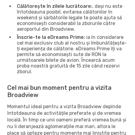
Călătorește în zilele lucrătoare:
, deși nu este
întotdeauna posibil, evitarea călătoriilor în
weekend și sărbătorile legale te poate ajuta să
economisești considerabil la zborurile către
aeroportul din Broadview.
Înscrie-te la eDreams Prime:
ia în considerare
cel mai exclusiv club al nostru și îmbunătățește-
ți experiența de călătorie. eDreams Prime îți va
permite să economisești sute de RON la
următoarele bilete de avion. Încearcă acum
proba noastră gratuită de 15 zile când rezervi
zborul.
Cel mai bun moment pentru a vizita
Broadview
Momentul ideal pentru a vizita Broadview depinde
întotdeauna de activitățile preferate și de vremea
locală. În timp ce unii oameni preferă vremea bună și
nu îi deranjează aglomerațiile mai mari, altora le
place să opteze pentru momente mai liniștite pentru