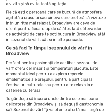
a vizita și să evite toată agitația.
Fie că ești o persoană care se bucură de atmosfera
agitată a orașului sau cineva care preferă să viziteze
într-un ritm mai relaxat, Broadview are ceva de
oferit pentru fiecare tip de călător. Iată câteva idei
de activități de care te poți bucura în Broadview atât
în ​​sezonul de vârf, cât și în alte perioade.
Ce să faci în timpul sezonului de vârf în
Broadview
Perfect pentru pasionații de aer liber, sezonul de
vârf oferă cer însorit și temperaturi plăcute. Este
momentul ideal pentru a explora reperele
emblematice ale orașului, pentru a participa la
festivaluri culturale sau pentru a te relaxa la o
cafenea cu terasă.
Te gândești să încerci unele dintre cele mai bune
delicatese din Broadview și să deguști gastronomia
sa? Sezonul de vârf îți va oferi o ofertă mai largă de