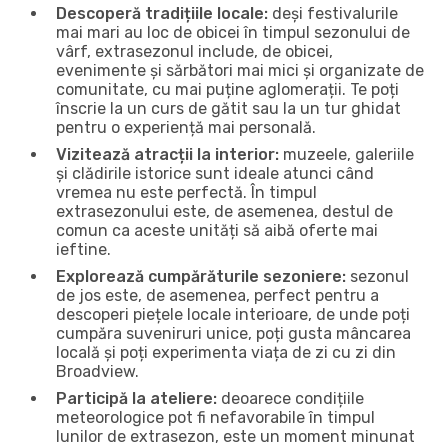
Descoperă tradițiile locale:
deși festivalurile
mai mari au loc de obicei în timpul sezonului de
vârf, extrasezonul include, de obicei,
evenimente și sărbători mai mici și organizate de
comunitate, cu mai puține aglomerații. Te poți
înscrie la un curs de gătit sau la un tur ghidat
pentru o experiență mai personală.
Vizitează atracții la interior:
muzeele, galeriile
și clădirile istorice sunt ideale atunci când
vremea nu este perfectă. În timpul
extrasezonului este, de asemenea, destul de
comun ca aceste unități să aibă oferte mai
ieftine.
Explorează cumpărăturile sezoniere:
sezonul
de jos este, de asemenea, perfect pentru a
descoperi piețele locale interioare, de unde poți
cumpăra suveniruri unice, poți gusta mâncarea
locală și poți experimenta viața de zi cu zi din
Broadview.
Participă la ateliere:
deoarece condițiile
meteorologice pot fi nefavorabile în timpul
lunilor de extrasezon, este un moment minunat