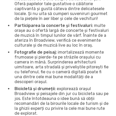
Oferă papilelor tale gustative o călătorie
captivantă și gustă câteva dintre delicatesele
locale. Și nu uita să cumperi suveniruri gourmet
de la piețele în aer liber și cele de vechituri!
Participarea la concerte și festivaluri:
multe
orașe au o ofertă largă de concerte și festivaluri
de muzică în timpul lunilor de vârf. Înainte de a
ateriza în Broadview, verifică ce evenimente
culturale și de muzică live au loc în oraș.
Fotografie de peisaj:
imortalizează momente
frumoase și pierde-te pe străzile orașului cu
camera in mână. Surprinderea arhitecturii
uimitoare, arta stradală și priveliștile pitorești fie
cu telefonul, fie cu o cameră digitală poate fi
una dintre cele mai bune modalități de a
descoperi orașul.
Bicicletă și drumeții:
explorează orașul
Broadview și peisajele din jur cu bicicleta sau pe
jos. Este întotdeauna o idee bună să obții
recomandări de la birourile locale de turism și de
la ghizii experți cu privire la cele mai bune rute
de explorat.