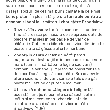
accesibilă, oferindu-ți o gamă largă de opțiuni de la
sute de companii aeriene pentru a te ajuta să
găsești zboruri de cea mai bună calitate la cele mai
bune prețuri. În plus, iată și
5 sfaturi utile pentru a
economisi bani la următorul zbor către Broadview
:
Rezervă în avans:
tarifele companiilor aeriene
tind să crească pe măsură ce se apropie data de
plecare, mai ales în perioadele de vârf de
călătorie. Obținerea biletelor de avion din timp te
poate ajuta să găsești oferte mai bune.
Zboară în afara orelor de vârf:
pentru
majoritatea destinațiilor, în perioadele cu cerere
mare (cum ar fi sărbătorile legale sau vara),
companiile aeriene își măresc de obicei tarifele
de zbor. Dacă alegi să zbori către Broadview în
afara sezonului de vârf, șansele tale de a găsi
bilete mai ieftine ar putea fi mai mari.
Utilizează opțiunea „Alegere inteligentă”:
această funcție îți permite să găsești cel mai
ieftin și mai convenabil zbor din lista de
rezultate atunci când cauți zboruri către
Broadview (YDR).