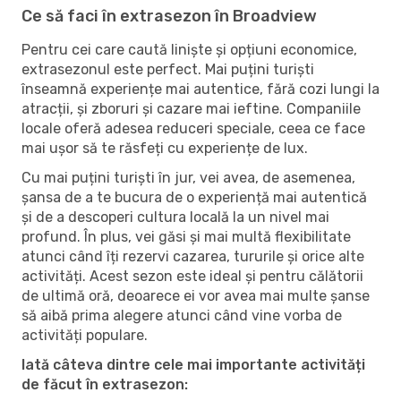
Ce să faci în extrasezon în Broadview
Pentru cei care caută liniște și opțiuni economice,
extrasezonul este perfect. Mai puțini turiști
înseamnă experiențe mai autentice, fără cozi lungi la
atracții, și zboruri și cazare mai ieftine. Companiile
locale oferă adesea reduceri speciale, ceea ce face
mai ușor să te răsfeți cu experiențe de lux.
Cu mai puțini turiști în jur, vei avea, de asemenea,
șansa de a te bucura de o experiență mai autentică
și de a descoperi cultura locală la un nivel mai
profund. În plus, vei găsi și mai multă flexibilitate
atunci când îți rezervi cazarea, tururile și orice alte
activități. Acest sezon este ideal și pentru călătorii
de ultimă oră, deoarece ei vor avea mai multe șanse
să aibă prima alegere atunci când vine vorba de
activități populare.
Iată câteva dintre cele mai importante activități
de făcut în extrasezon: