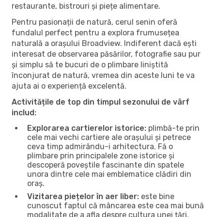
restaurante, bistrouri și piețe alimentare.
Pentru pasionații de natură, cerul senin oferă
fundalul perfect pentru a explora frumusețea
naturală a orașului Broadview. Indiferent dacă ești
interesat de observarea păsărilor, fotografie sau pur
și simplu să te bucuri de o plimbare liniștită
înconjurat de natură, vremea din aceste luni te va
ajuta ai o experiență excelentă.
Activitățile de top din timpul sezonului de vârf
includ:
Explorarea cartierelor istorice:
plimbă-te prin
cele mai vechi cartiere ale orașului și petrece
ceva timp admirându-i arhitectura. Fă o
plimbare prin principalele zone istorice și
descoperă poveștile fascinante din spatele
unora dintre cele mai emblematice clădiri din
oraș.
Vizitarea piețelor în aer liber:
este bine
cunoscut faptul că mâncarea este cea mai bună
modalitate de a afla despre cultura unei țări.