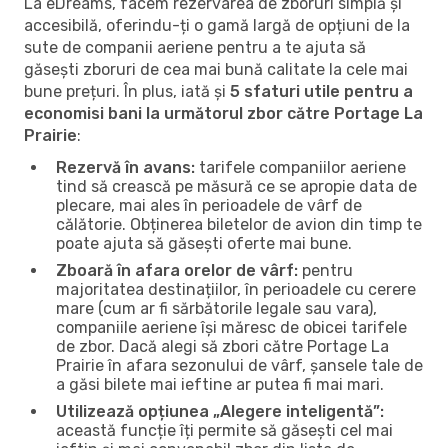
La eDreams, facem rezervarea de zboruri simplă și
accesibilă, oferindu-ți o gamă largă de opțiuni de la
sute de companii aeriene pentru a te ajuta să
găsești zboruri de cea mai bună calitate la cele mai
bune prețuri. În plus, iată și
5 sfaturi utile pentru a
economisi bani la următorul zbor către Portage La
Prairie
:
Rezervă în avans:
tarifele companiilor aeriene
tind să crească pe măsură ce se apropie data de
plecare, mai ales în perioadele de vârf de
călătorie. Obținerea biletelor de avion din timp te
poate ajuta să găsești oferte mai bune.
Zboară în afara orelor de vârf:
pentru
majoritatea destinațiilor, în perioadele cu cerere
mare (cum ar fi sărbătorile legale sau vara),
companiile aeriene își măresc de obicei tarifele
de zbor. Dacă alegi să zbori către Portage La
Prairie în afara sezonului de vârf, șansele tale de
a găsi bilete mai ieftine ar putea fi mai mari.
Utilizează opțiunea „Alegere inteligentă”:
această funcție îți permite să găsești cel mai