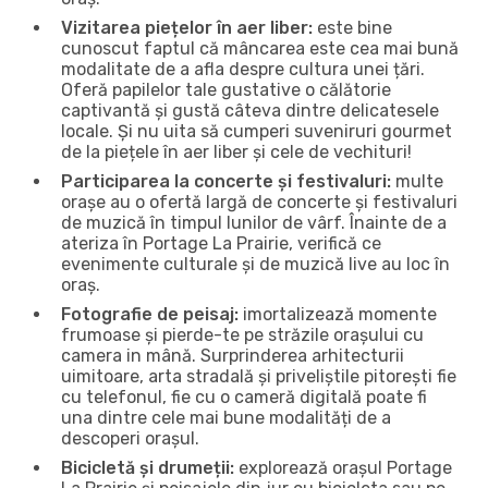
Vizitarea piețelor în aer liber:
este bine
cunoscut faptul că mâncarea este cea mai bună
modalitate de a afla despre cultura unei țări.
Oferă papilelor tale gustative o călătorie
captivantă și gustă câteva dintre delicatesele
locale. Și nu uita să cumperi suveniruri gourmet
de la piețele în aer liber și cele de vechituri!
Participarea la concerte și festivaluri:
multe
orașe au o ofertă largă de concerte și festivaluri
de muzică în timpul lunilor de vârf. Înainte de a
ateriza în Portage La Prairie, verifică ce
evenimente culturale și de muzică live au loc în
oraș.
Fotografie de peisaj:
imortalizează momente
frumoase și pierde-te pe străzile orașului cu
camera in mână. Surprinderea arhitecturii
uimitoare, arta stradală și priveliștile pitorești fie
cu telefonul, fie cu o cameră digitală poate fi
una dintre cele mai bune modalități de a
descoperi orașul.
Bicicletă și drumeții:
explorează orașul Portage