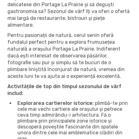
delicatese din Portage La Prairie și să deguști
gastronomia sa? Sezonul de vârf îți va oferi o ofertă
mai largă de restaurante, bistrouri și piețe
alimentare.
Pentru pasionații de natură, cerul senin oferă
fundalul perfect pentru a explora frumusețea
naturală a orașului Portage La Prairie. Indiferent
dacă ești interesat de observarea păsărilor,
fotografie sau pur și simplu să te bucuri de o
plimbare liniștită înconjurat de natură, vremea din
aceste luni te va ajuta ai o experiență excelentă.
Activitățile de top din timpul sezonului de vârf
includ:
Explorarea cartierelor istorice:
plimbă-te prin
cele mai vechi cartiere ale orașului și petrece
ceva timp admirându-i arhitectura. Fă o
plimbare prin principalele zone istorice și
descoperă poveștile fascinante din spatele
unora dintre cele mai emblematice clădiri din
oraș.