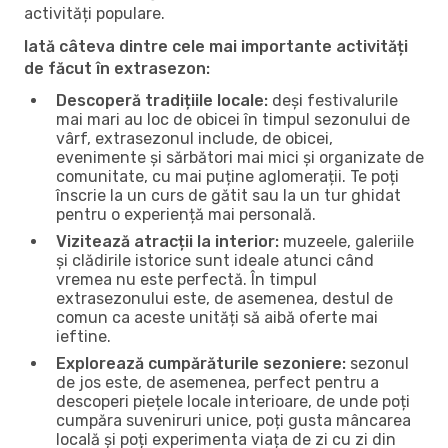
activități populare.
Iată câteva dintre cele mai importante activități
de făcut în extrasezon:
Descoperă tradițiile locale:
deși festivalurile
mai mari au loc de obicei în timpul sezonului de
vârf, extrasezonul include, de obicei,
evenimente și sărbători mai mici și organizate de
comunitate, cu mai puține aglomerații. Te poți
înscrie la un curs de gătit sau la un tur ghidat
pentru o experiență mai personală.
Vizitează atracții la interior:
muzeele, galeriile
și clădirile istorice sunt ideale atunci când
vremea nu este perfectă. În timpul
extrasezonului este, de asemenea, destul de
comun ca aceste unități să aibă oferte mai
ieftine.
Explorează cumpărăturile sezoniere:
sezonul
de jos este, de asemenea, perfect pentru a
descoperi piețele locale interioare, de unde poți
cumpăra suveniruri unice, poți gusta mâncarea
locală și poți experimenta viața de zi cu zi din