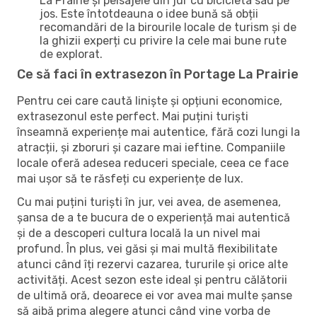
La Prairie și peisajele din jur cu bicicleta sau pe
jos. Este întotdeauna o idee bună să obții
recomandări de la birourile locale de turism și de
la ghizii experți cu privire la cele mai bune rute
de explorat.
Ce să faci în extrasezon în Portage La Prairie
Pentru cei care caută liniște și opțiuni economice,
extrasezonul este perfect. Mai puțini turiști
înseamnă experiențe mai autentice, fără cozi lungi la
atracții, și zboruri și cazare mai ieftine. Companiile
locale oferă adesea reduceri speciale, ceea ce face
mai ușor să te răsfeți cu experiențe de lux.
Cu mai puțini turiști în jur, vei avea, de asemenea,
șansa de a te bucura de o experiență mai autentică
și de a descoperi cultura locală la un nivel mai
profund. În plus, vei găsi și mai multă flexibilitate
atunci când îți rezervi cazarea, tururile și orice alte
activități. Acest sezon este ideal și pentru călătorii
de ultimă oră, deoarece ei vor avea mai multe șanse
să aibă prima alegere atunci când vine vorba de