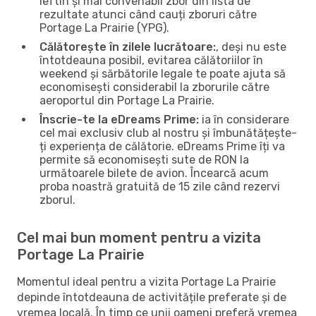
ieftin și mai convenabil zbor din lista de
rezultate atunci când cauți zboruri către
Portage La Prairie (YPG).
Călătorește în zilele lucrătoare:
, deși nu este
întotdeauna posibil, evitarea călătoriilor în
weekend și sărbătorile legale te poate ajuta să
economisești considerabil la zborurile către
aeroportul din Portage La Prairie.
Înscrie-te la eDreams Prime:
ia în considerare
cel mai exclusiv club al nostru și îmbunătățește-
ți experiența de călătorie. eDreams Prime îți va
permite să economisești sute de RON la
următoarele bilete de avion. Încearcă acum
proba noastră gratuită de 15 zile când rezervi
zborul.
Cel mai bun moment pentru a vizita
Portage La Prairie
Momentul ideal pentru a vizita Portage La Prairie
depinde întotdeauna de activitățile preferate și de
vremea locală. În timp ce unii oameni preferă vremea