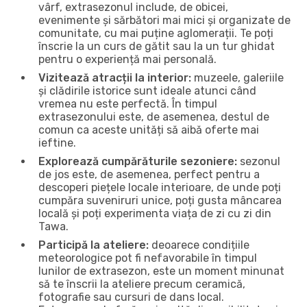
vârf, extrasezonul include, de obicei,
evenimente și sărbători mai mici și organizate de
comunitate, cu mai puține aglomerații. Te poți
înscrie la un curs de gătit sau la un tur ghidat
pentru o experiență mai personală.
Vizitează atracții la interior:
muzeele, galeriile
și clădirile istorice sunt ideale atunci când
vremea nu este perfectă. În timpul
extrasezonului este, de asemenea, destul de
comun ca aceste unități să aibă oferte mai
ieftine.
Explorează cumpărăturile sezoniere:
sezonul
de jos este, de asemenea, perfect pentru a
descoperi piețele locale interioare, de unde poți
cumpăra suveniruri unice, poți gusta mâncarea
locală și poți experimenta viața de zi cu zi din
Tawa.
Participă la ateliere:
deoarece condițiile
meteorologice pot fi nefavorabile în timpul
lunilor de extrasezon, este un moment minunat
să te înscrii la ateliere precum ceramică,
fotografie sau cursuri de dans local.