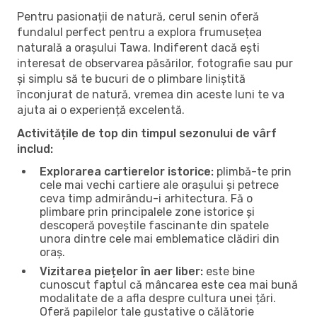
Pentru pasionații de natură, cerul senin oferă
fundalul perfect pentru a explora frumusețea
naturală a orașului Tawa. Indiferent dacă ești
interesat de observarea păsărilor, fotografie sau pur
și simplu să te bucuri de o plimbare liniștită
înconjurat de natură, vremea din aceste luni te va
ajuta ai o experiență excelentă.
Activitățile de top din timpul sezonului de vârf
includ:
Explorarea cartierelor istorice:
plimbă-te prin
cele mai vechi cartiere ale orașului și petrece
ceva timp admirându-i arhitectura. Fă o
plimbare prin principalele zone istorice și
descoperă poveștile fascinante din spatele
unora dintre cele mai emblematice clădiri din
oraș.
Vizitarea piețelor în aer liber:
este bine
cunoscut faptul că mâncarea este cea mai bună
modalitate de a afla despre cultura unei țări.
Oferă papilelor tale gustative o călătorie