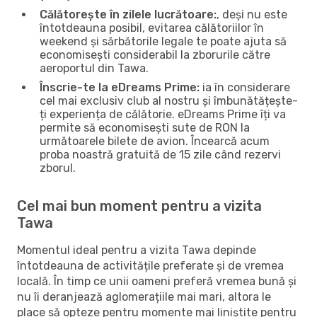
Călătorește în zilele lucrătoare:
, deși nu este
întotdeauna posibil, evitarea călătoriilor în
weekend și sărbătorile legale te poate ajuta să
economisești considerabil la zborurile către
aeroportul din Tawa.
Înscrie-te la eDreams Prime:
ia în considerare
cel mai exclusiv club al nostru și îmbunătățește-
ți experiența de călătorie. eDreams Prime îți va
permite să economisești sute de RON la
următoarele bilete de avion. Încearcă acum
proba noastră gratuită de 15 zile când rezervi
zborul.
Cel mai bun moment pentru a vizita
Tawa
Momentul ideal pentru a vizita Tawa depinde
întotdeauna de activitățile preferate și de vremea
locală. În timp ce unii oameni preferă vremea bună și
nu îi deranjează aglomerațiile mai mari, altora le
place să opteze pentru momente mai liniștite pentru