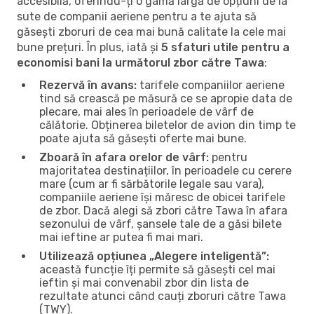
accesibilă, oferindu-ți o gamă largă de opțiuni de la
sute de companii aeriene pentru a te ajuta să
găsești zboruri de cea mai bună calitate la cele mai
bune prețuri. În plus, iată și
5 sfaturi utile pentru a
economisi bani la următorul zbor către Tawa
:
Rezervă în avans:
tarifele companiilor aeriene
tind să crească pe măsură ce se apropie data de
plecare, mai ales în perioadele de vârf de
călătorie. Obținerea biletelor de avion din timp te
poate ajuta să găsești oferte mai bune.
Zboară în afara orelor de vârf:
pentru
majoritatea destinațiilor, în perioadele cu cerere
mare (cum ar fi sărbătorile legale sau vara),
companiile aeriene își măresc de obicei tarifele
de zbor. Dacă alegi să zbori către Tawa în afara
sezonului de vârf, șansele tale de a găsi bilete
mai ieftine ar putea fi mai mari.
Utilizează opțiunea „Alegere inteligentă”:
această funcție îți permite să găsești cel mai
ieftin și mai convenabil zbor din lista de
rezultate atunci când cauți zboruri către Tawa
(TWY).