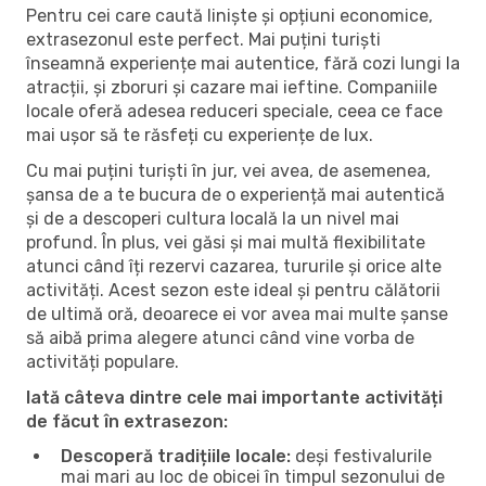
Pentru cei care caută liniște și opțiuni economice,
extrasezonul este perfect. Mai puțini turiști
înseamnă experiențe mai autentice, fără cozi lungi la
atracții, și zboruri și cazare mai ieftine. Companiile
locale oferă adesea reduceri speciale, ceea ce face
mai ușor să te răsfeți cu experiențe de lux.
Cu mai puțini turiști în jur, vei avea, de asemenea,
șansa de a te bucura de o experiență mai autentică
și de a descoperi cultura locală la un nivel mai
profund. În plus, vei găsi și mai multă flexibilitate
atunci când îți rezervi cazarea, tururile și orice alte
activități. Acest sezon este ideal și pentru călătorii
de ultimă oră, deoarece ei vor avea mai multe șanse
să aibă prima alegere atunci când vine vorba de
activități populare.
Iată câteva dintre cele mai importante activități
de făcut în extrasezon:
Descoperă tradițiile locale:
deși festivalurile
mai mari au loc de obicei în timpul sezonului de