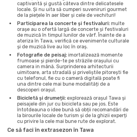
captivantă și gustă câteva dintre delicatesele
locale. Și nu uita să cumperi suveniruri gourmet
de la piețele în aer liber și cele de vechituri!
Participarea la concerte și festivaluri:
multe
orașe au o ofertă largă de concerte și festivaluri
de muzică în timpul lunilor de vârf. Înainte de a
ateriza în Tawa, verifică ce evenimente culturale
și de muzică live au loc în oraș.
Fotografie de peisaj:
imortalizează momente
frumoase și pierde-te pe străzile orașului cu
camera in mână. Surprinderea arhitecturii
uimitoare, arta stradală și priveliștile pitorești fie
cu telefonul, fie cu o cameră digitală poate fi
una dintre cele mai bune modalități de a
descoperi orașul.
Bicicletă și drumeții:
explorează orașul Tawa și
peisajele din jur cu bicicleta sau pe jos. Este
întotdeauna o idee bună să obții recomandări de
la birourile locale de turism și de la ghizii experți
cu privire la cele mai bune rute de explorat.
Ce să faci în extrasezon în Tawa