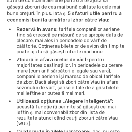
sute de companii aeriene pentru a te ajuta să
găsești zboruri de cea mai bună calitate la cele mai
bune prețuri. În plus, iată și
5 sfaturi utile pentru a
economisi bani la următorul zbor către Wau
:
Rezervă în avans:
tarifele companiilor aeriene
tind să crească pe măsură ce se apropie data de
plecare, mai ales în perioadele de vârf de
călătorie. Obținerea biletelor de avion din timp te
poate ajuta să găsești oferte mai bune.
Zboară în afara orelor de vârf:
pentru
majoritatea destinațiilor, în perioadele cu cerere
mare (cum ar fi sărbătorile legale sau vara),
companiile aeriene își măresc de obicei tarifele
de zbor. Dacă alegi să zbori către Wau în afara
sezonului de vârf, șansele tale de a găsi bilete
mai ieftine ar putea fi mai mari.
Utilizează opțiunea „Alegere inteligentă”:
această funcție îți permite să găsești cel mai
ieftin și mai convenabil zbor din lista de
rezultate atunci când cauți zboruri către Wau
(WUG).
Călătorește în zilele lucrătoare:
, deși nu este