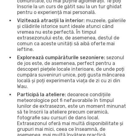
comunitate, cu mai puține aglomerații. Te poți
înscrie la un curs de gătit sau la un tur ghidat
pentru o experiență mai personală.
Vizitează atracții la interior:
muzeele, galeriile
și clădirile istorice sunt ideale atunci când
vremea nu este perfectă. În timpul
extrasezonului este, de asemenea, destul de
comun ca aceste unități să aibă oferte mai
ieftine.
Explorează cumpărăturile sezoniere:
sezonul
de jos este, de asemenea, perfect pentru a
descoperi piețele locale interioare, de unde poți
cumpăra suveniruri unice, poți gusta mâncarea
locală și poți experimenta viața de zi cu zi din
Wau.
Participă la ateliere:
deoarece condițiile
meteorologice pot fi nefavorabile în timpul
lunilor de extrasezon, este un moment minunat
să te înscrii la ateliere precum ceramică,
fotografie sau cursuri de dans local.
Extrasezonul oferă mai multă disponibilitate și
grupuri mai mici, ceea ce înseamnă, de
asemenea, mai multă învățare practică.