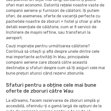
oferi mari economii. Datorită rețelei noastre vaste de
companii aeriene și furnizori de călătorii, îți putem
oferi, de asemenea, oferte de vacanță perfecte cu
pachetele noastre de zboruri + hotel și chiar și alte
detalii esențiale de călătorie, cum ar fi servicii de
închiriere de mașini ieftine, sau transferuri la
aeroport.
Cauți inspirație pentru următoarea călătorie?
Continuă să citești și află despre unele dintre cele
mai importante activități în Wau, principalele
companii aeriene care zboară către această
destinație și sfaturi despre cum să îți asiguri cele mai
bune prețuri atunci când rezervi zborurile.
Sfaturi pentru a obține cele mai bune
oferte de zboruri către Wau
La eDreams, facem rezervarea de zboruri simplă și
accesibilă, oferindu-ți o gamă largă de opțiuni de la