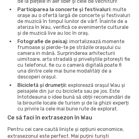
de la piețele în aer liber și cele de vechituri!
Participarea la concerte și festivaluri:
multe
orașe au o ofertă largă de concerte și festivaluri
de muzică în timpul lunilor de vârf. Înainte de a
ateriza în Wau, verifică ce evenimente culturale
și de muzică live au loc în oraș.
Fotografie de peisaj:
imortalizează momente
frumoase și pierde-te pe străzile orașului cu
camera in mână. Surprinderea arhitecturii
uimitoare, arta stradală și priveliștile pitorești fie
cu telefonul, fie cu o cameră digitală poate fi
una dintre cele mai bune modalități de a
descoperi orașul.
Bicicletă și drumeții:
explorează orașul Wau și
peisajele din jur cu bicicleta sau pe jos. Este
întotdeauna o idee bună să obții recomandări de
la birourile locale de turism și de la ghizii experți
cu privire la cele mai bune rute de explorat.
Ce să faci în extrasezon în Wau
Pentru cei care caută liniște și opțiuni economice,
extrasezonul este perfect. Mai puțini turiști