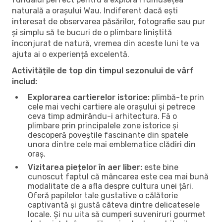
naturală a orașului Wau. Indiferent dacă ești
interesat de observarea păsărilor, fotografie sau pur
și simplu să te bucuri de o plimbare liniștită
înconjurat de natură, vremea din aceste luni te va
ajuta ai o experiență excelentă.
Activitățile de top din timpul sezonului de vârf
includ:
Explorarea cartierelor istorice:
plimbă-te prin
cele mai vechi cartiere ale orașului și petrece
ceva timp admirându-i arhitectura. Fă o
plimbare prin principalele zone istorice și
descoperă poveștile fascinante din spatele
unora dintre cele mai emblematice clădiri din
oraș.
Vizitarea piețelor în aer liber:
este bine
cunoscut faptul că mâncarea este cea mai bună
modalitate de a afla despre cultura unei țări.
Oferă papilelor tale gustative o călătorie
captivantă și gustă câteva dintre delicatesele
locale. Și nu uita să cumperi suveniruri gourmet