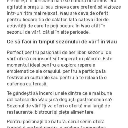
Fie că ești o persoană care se bucură de atmosfera
agitată a orașului sau cineva care preferă să viziteze
într-un ritm mai relaxat, Wau are ceva de oferit
pentru fiecare tip de călător. Iată câteva idei de
activități de care te poți bucura în Wau atât în ​​
sezonul de vârf, cât și în alte perioade.
Ce să faci în timpul sezonului de vârf în Wau
Perfect pentru pasionații de aer liber, sezonul de
vârf oferă cer însorit și temperaturi plăcute. Este
momentul ideal pentru a explora reperele
emblematice ale orașului, pentru a participa la
festivaluri culturale sau pentru a te relaxa la o
cafenea cu terasă.
Te gândești să încerci unele dintre cele mai bune
delicatese din Wau și să deguști gastronomia sa?
Sezonul de vârf îți va oferi o ofertă mai largă de
restaurante, bistrouri și piețe alimentare.
Pentru pasionații de natură, cerul senin oferă
fundalul perfect pentru a explora frumusețea