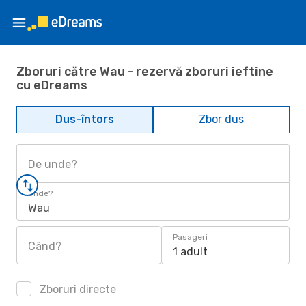
Zboruri către Wau - rezervă zboruri ieftine
cu eDreams
Dus-întors
Zbor dus
De unde?
Unde?
Wau
Pasageri
Când?
1 adult
Zboruri directe