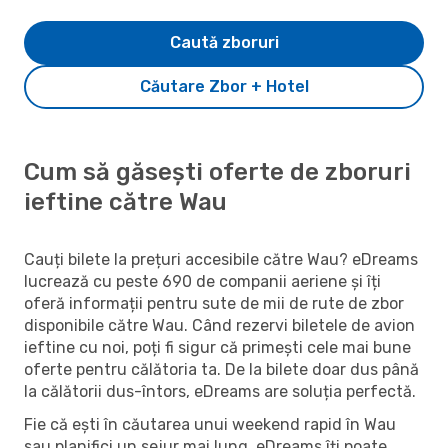
Caută zboruri
Căutare Zbor + Hotel
Cum să găsești oferte de zboruri
ieftine către Wau
Cauți bilete la prețuri accesibile către Wau? eDreams
lucrează cu peste 690 de companii aeriene și îți
oferă informații pentru sute de mii de rute de zbor
disponibile către Wau. Când rezervi biletele de avion
ieftine cu noi, poți fi sigur că primești cele mai bune
oferte pentru călătoria ta. De la bilete doar dus până
la călătorii dus-întors, eDreams are soluția perfectă.
Fie că ești în căutarea unui weekend rapid în Wau
sau planifici un sejur mai lung, eDreams îți poate