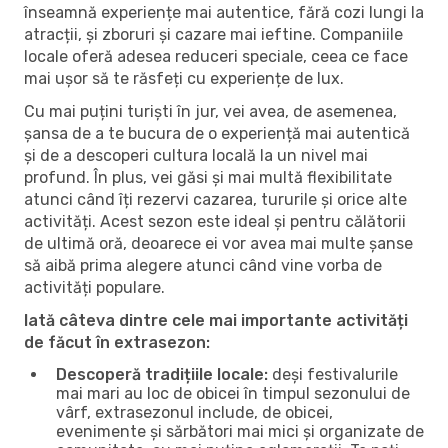
înseamnă experiențe mai autentice, fără cozi lungi la
atracții, și zboruri și cazare mai ieftine. Companiile
locale oferă adesea reduceri speciale, ceea ce face
mai ușor să te răsfeți cu experiențe de lux.
Cu mai puțini turiști în jur, vei avea, de asemenea,
șansa de a te bucura de o experiență mai autentică
și de a descoperi cultura locală la un nivel mai
profund. În plus, vei găsi și mai multă flexibilitate
atunci când îți rezervi cazarea, tururile și orice alte
activități. Acest sezon este ideal și pentru călătorii
de ultimă oră, deoarece ei vor avea mai multe șanse
să aibă prima alegere atunci când vine vorba de
activități populare.
Iată câteva dintre cele mai importante activități
de făcut în extrasezon:
Descoperă tradițiile locale:
deși festivalurile
mai mari au loc de obicei în timpul sezonului de
vârf, extrasezonul include, de obicei,
evenimente și sărbători mai mici și organizate de