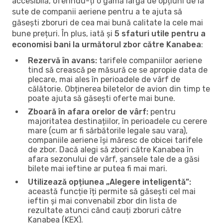
accesibilă, oferindu-ți o gamă largă de opțiuni de la
sute de companii aeriene pentru a te ajuta să
găsești zboruri de cea mai bună calitate la cele mai
bune prețuri. În plus, iată și
5 sfaturi utile pentru a
economisi bani la următorul zbor către Kanabea
:
Rezervă în avans:
tarifele companiilor aeriene
tind să crească pe măsură ce se apropie data de
plecare, mai ales în perioadele de vârf de
călătorie. Obținerea biletelor de avion din timp te
poate ajuta să găsești oferte mai bune.
Zboară în afara orelor de vârf:
pentru
majoritatea destinațiilor, în perioadele cu cerere
mare (cum ar fi sărbătorile legale sau vara),
companiile aeriene își măresc de obicei tarifele
de zbor. Dacă alegi să zbori către Kanabea în
afara sezonului de vârf, șansele tale de a găsi
bilete mai ieftine ar putea fi mai mari.
Utilizează opțiunea „Alegere inteligentă”:
această funcție îți permite să găsești cel mai
ieftin și mai convenabil zbor din lista de
rezultate atunci când cauți zboruri către
Kanabea (KEX).