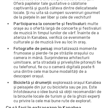
Oferă papilelor tale gustative o călătorie
captivantă și gustă câteva dintre delicatesele
locale. Și nu uita să cumperi suveniruri gourmet
de la piețele în aer liber și cele de vechituri!
Participarea la concerte și festivaluri:
multe
orașe au o ofertă largă de concerte și festivaluri
de muzică în timpul lunilor de vârf. Înainte de a
ateriza în Kanabea, verifică ce evenimente
culturale și de muzică live au loc în oraș.
Fotografie de peisaj:
imortalizează momente
frumoase și pierde-te pe străzile orașului cu
camera in mână. Surprinderea arhitecturii
uimitoare, arta stradală și priveliștile pitorești fie
cu telefonul, fie cu o cameră digitală poate fi
una dintre cele mai bune modalități de a
descoperi orașul.
Bicicletă și drumeții:
explorează orașul Kanabea
și peisajele din jur cu bicicleta sau pe jos. Este
întotdeauna o idee bună să obții recomandări de
la birourile locale de turism și de la ghizii experți
cu privire la cele mai bune rute de explorat.
Ce să faci în extrasezon în Kanabea