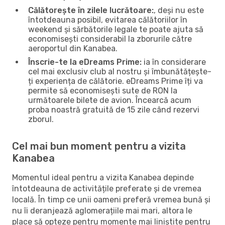
Călătorește în zilele lucrătoare:
, deși nu este
întotdeauna posibil, evitarea călătoriilor în
weekend și sărbătorile legale te poate ajuta să
economisești considerabil la zborurile către
aeroportul din Kanabea.
Înscrie-te la eDreams Prime:
ia în considerare
cel mai exclusiv club al nostru și îmbunătățește-
ți experiența de călătorie. eDreams Prime îți va
permite să economisești sute de RON la
următoarele bilete de avion. Încearcă acum
proba noastră gratuită de 15 zile când rezervi
zborul.
Cel mai bun moment pentru a vizita
Kanabea
Momentul ideal pentru a vizita Kanabea depinde
întotdeauna de activitățile preferate și de vremea
locală. În timp ce unii oameni preferă vremea bună și
nu îi deranjează aglomerațiile mai mari, altora le
place să opteze pentru momente mai liniștite pentru