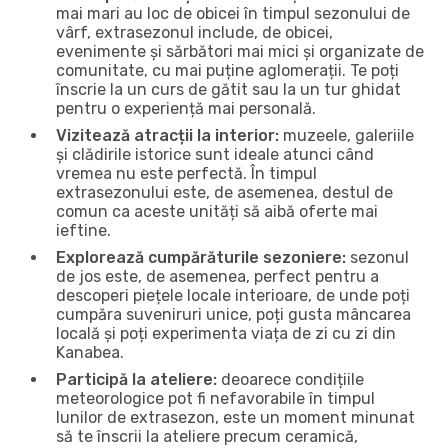
mai mari au loc de obicei în timpul sezonului de
vârf, extrasezonul include, de obicei,
evenimente și sărbători mai mici și organizate de
comunitate, cu mai puține aglomerații. Te poți
înscrie la un curs de gătit sau la un tur ghidat
pentru o experiență mai personală.
Vizitează atracții la interior:
muzeele, galeriile
și clădirile istorice sunt ideale atunci când
vremea nu este perfectă. În timpul
extrasezonului este, de asemenea, destul de
comun ca aceste unități să aibă oferte mai
ieftine.
Explorează cumpărăturile sezoniere:
sezonul
de jos este, de asemenea, perfect pentru a
descoperi piețele locale interioare, de unde poți
cumpăra suveniruri unice, poți gusta mâncarea
locală și poți experimenta viața de zi cu zi din
Kanabea.
Participă la ateliere:
deoarece condițiile
meteorologice pot fi nefavorabile în timpul
lunilor de extrasezon, este un moment minunat
să te înscrii la ateliere precum ceramică,