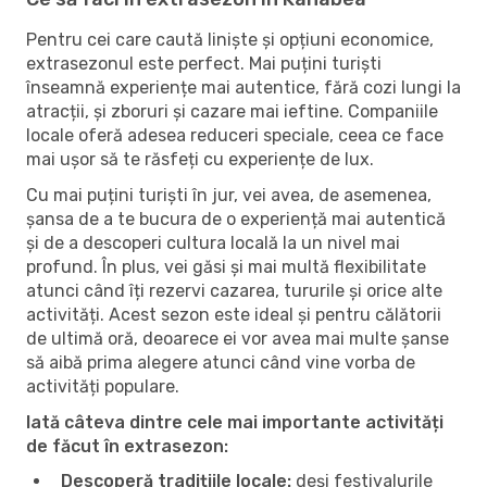
Pentru cei care caută liniște și opțiuni economice,
extrasezonul este perfect. Mai puțini turiști
înseamnă experiențe mai autentice, fără cozi lungi la
atracții, și zboruri și cazare mai ieftine. Companiile
locale oferă adesea reduceri speciale, ceea ce face
mai ușor să te răsfeți cu experiențe de lux.
Cu mai puțini turiști în jur, vei avea, de asemenea,
șansa de a te bucura de o experiență mai autentică
și de a descoperi cultura locală la un nivel mai
profund. În plus, vei găsi și mai multă flexibilitate
atunci când îți rezervi cazarea, tururile și orice alte
activități. Acest sezon este ideal și pentru călătorii
de ultimă oră, deoarece ei vor avea mai multe șanse
să aibă prima alegere atunci când vine vorba de
activități populare.
Iată câteva dintre cele mai importante activități
de făcut în extrasezon:
Descoperă tradițiile locale:
deși festivalurile