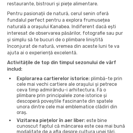
restaurante, bistrouri și piețe alimentare.
Pentru pasionații de natură, cerul senin oferă
fundalul perfect pentru a explora frumusețea
naturală a orașului Kanabea. Indiferent dacă ești
interesat de observarea păsărilor, fotografie sau pur
și simplu să te bucuri de o plimbare liniștită
înconjurat de natură, vremea din aceste luni te va
ajuta ai o experiență excelentă.
Activitățile de top din timpul sezonului de vârf
includ:
Explorarea cartierelor istorice:
plimbă-te prin
cele mai vechi cartiere ale orașului și petrece
ceva timp admirându-i arhitectura. Fă o
plimbare prin principalele zone istorice și
descoperă poveștile fascinante din spatele
unora dintre cele mai emblematice clădiri din
oraș.
Vizitarea piețelor în aer liber:
este bine
cunoscut faptul că mâncarea este cea mai bună
modalitate de a afla despre cultura unei țări.