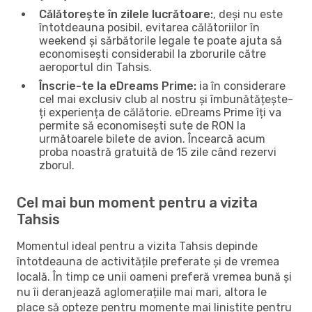
Călătorește în zilele lucrătoare:
, deși nu este
întotdeauna posibil, evitarea călătoriilor în
weekend și sărbătorile legale te poate ajuta să
economisești considerabil la zborurile către
aeroportul din Tahsis.
Înscrie-te la eDreams Prime:
ia în considerare
cel mai exclusiv club al nostru și îmbunătățește-
ți experiența de călătorie. eDreams Prime îți va
permite să economisești sute de RON la
următoarele bilete de avion. Încearcă acum
proba noastră gratuită de 15 zile când rezervi
zborul.
Cel mai bun moment pentru a vizita
Tahsis
Momentul ideal pentru a vizita Tahsis depinde
întotdeauna de activitățile preferate și de vremea
locală. În timp ce unii oameni preferă vremea bună și
nu îi deranjează aglomerațiile mai mari, altora le
place să opteze pentru momente mai liniștite pentru