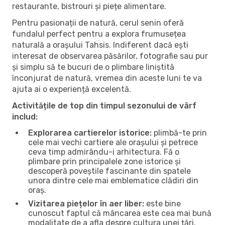
restaurante, bistrouri și piețe alimentare.
Pentru pasionații de natură, cerul senin oferă
fundalul perfect pentru a explora frumusețea
naturală a orașului Tahsis. Indiferent dacă ești
interesat de observarea păsărilor, fotografie sau pur
și simplu să te bucuri de o plimbare liniștită
înconjurat de natură, vremea din aceste luni te va
ajuta ai o experiență excelentă.
Activitățile de top din timpul sezonului de vârf
includ:
Explorarea cartierelor istorice:
plimbă-te prin
cele mai vechi cartiere ale orașului și petrece
ceva timp admirându-i arhitectura. Fă o
plimbare prin principalele zone istorice și
descoperă poveștile fascinante din spatele
unora dintre cele mai emblematice clădiri din
oraș.
Vizitarea piețelor în aer liber:
este bine
cunoscut faptul că mâncarea este cea mai bună
modalitate de a afla despre cultura unei țări.