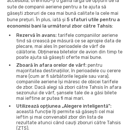
accesibilă, oferindu-ți o gamă largă de opțiuni de la
sute de companii aeriene pentru a te ajuta să
găsești zboruri de cea mai bună calitate la cele mai
bune prețuri. În plus, iată și
5 sfaturi utile pentru a
economisi bani la următorul zbor către Tahsis
:
Rezervă în avans:
tarifele companiilor aeriene
tind să crească pe măsură ce se apropie data de
plecare, mai ales în perioadele de vârf de
călătorie. Obținerea biletelor de avion din timp te
poate ajuta să găsești oferte mai bune.
Zboară în afara orelor de vârf:
pentru
majoritatea destinațiilor, în perioadele cu cerere
mare (cum ar fi sărbătorile legale sau vara),
companiile aeriene își măresc de obicei tarifele
de zbor. Dacă alegi să zbori către Tahsis în afara
sezonului de vârf, șansele tale de a găsi bilete
mai ieftine ar putea fi mai mari.
Utilizează opțiunea „Alegere inteligentă”:
această funcție îți permite să găsești cel mai
ieftin și mai convenabil zbor din lista de
rezultate atunci când cauți zboruri către Tahsis
(ZTS).