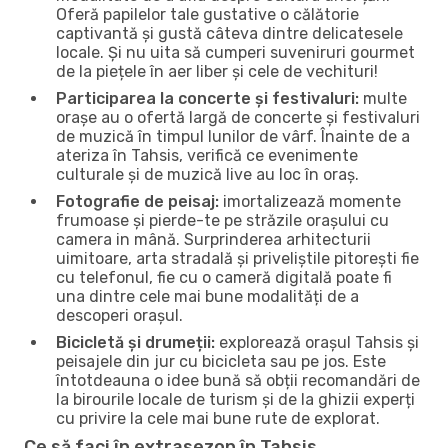
Oferă papilelor tale gustative o călătorie
captivantă și gustă câteva dintre delicatesele
locale. Și nu uita să cumperi suveniruri gourmet
de la piețele în aer liber și cele de vechituri!
Participarea la concerte și festivaluri:
multe
orașe au o ofertă largă de concerte și festivaluri
de muzică în timpul lunilor de vârf. Înainte de a
ateriza în Tahsis, verifică ce evenimente
culturale și de muzică live au loc în oraș.
Fotografie de peisaj:
imortalizează momente
frumoase și pierde-te pe străzile orașului cu
camera in mână. Surprinderea arhitecturii
uimitoare, arta stradală și priveliștile pitorești fie
cu telefonul, fie cu o cameră digitală poate fi
una dintre cele mai bune modalități de a
descoperi orașul.
Bicicletă și drumeții:
explorează orașul Tahsis și
peisajele din jur cu bicicleta sau pe jos. Este
întotdeauna o idee bună să obții recomandări de
la birourile locale de turism și de la ghizii experți
cu privire la cele mai bune rute de explorat.
Ce să faci în extrasezon în Tahsis