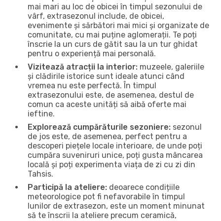
mai mari au loc de obicei în timpul sezonului de
vârf, extrasezonul include, de obicei,
evenimente și sărbători mai mici și organizate de
comunitate, cu mai puține aglomerații. Te poți
înscrie la un curs de gătit sau la un tur ghidat
pentru o experiență mai personală.
Vizitează atracții la interior:
muzeele, galeriile
și clădirile istorice sunt ideale atunci când
vremea nu este perfectă. În timpul
extrasezonului este, de asemenea, destul de
comun ca aceste unități să aibă oferte mai
ieftine.
Explorează cumpărăturile sezoniere:
sezonul
de jos este, de asemenea, perfect pentru a
descoperi piețele locale interioare, de unde poți
cumpăra suveniruri unice, poți gusta mâncarea
locală și poți experimenta viața de zi cu zi din
Tahsis.
Participă la ateliere:
deoarece condițiile
meteorologice pot fi nefavorabile în timpul
lunilor de extrasezon, este un moment minunat
să te înscrii la ateliere precum ceramică,