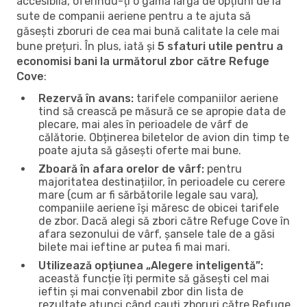
accesibilă, oferindu-ți o gamă largă de opțiuni de la
sute de companii aeriene pentru a te ajuta să
găsești zboruri de cea mai bună calitate la cele mai
bune prețuri. În plus, iată și
5 sfaturi utile pentru a
economisi bani la următorul zbor către Refuge
Cove
:
Rezervă în avans:
tarifele companiilor aeriene
tind să crească pe măsură ce se apropie data de
plecare, mai ales în perioadele de vârf de
călătorie. Obținerea biletelor de avion din timp te
poate ajuta să găsești oferte mai bune.
Zboară în afara orelor de vârf:
pentru
majoritatea destinațiilor, în perioadele cu cerere
mare (cum ar fi sărbătorile legale sau vara),
companiile aeriene își măresc de obicei tarifele
de zbor. Dacă alegi să zbori către Refuge Cove în
afara sezonului de vârf, șansele tale de a găsi
bilete mai ieftine ar putea fi mai mari.
Utilizează opțiunea „Alegere inteligentă”:
această funcție îți permite să găsești cel mai
ieftin și mai convenabil zbor din lista de
rezultate atunci când cauți zboruri către Refuge