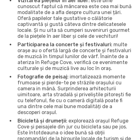
Vizitarea piețelor în aer liber:
este bine
cunoscut faptul că mâncarea este cea mai bună
modalitate de a afla despre cultura unei țări.
Oferă papilelor tale gustative o călătorie
captivantă și gustă câteva dintre delicatesele
locale. Și nu uita să cumperi suveniruri gourmet
de la piețele în aer liber și cele de vechituri!
Participarea la concerte și festivaluri:
multe
orașe au o ofertă largă de concerte și festivaluri
de muzică în timpul lunilor de vârf. Înainte de a
ateriza în Refuge Cove, verifică ce evenimente
culturale și de muzică live au loc în oraș.
Fotografie de peisaj:
imortalizează momente
frumoase și pierde-te pe străzile orașului cu
camera in mână. Surprinderea arhitecturii
uimitoare, arta stradală și priveliștile pitorești fie
cu telefonul, fie cu o cameră digitală poate fi
una dintre cele mai bune modalități de a
descoperi orașul.
Bicicletă și drumeții:
explorează orașul Refuge
Cove și peisajele din jur cu bicicleta sau pe jos.
Este întotdeauna o idee bună să obții
recomandări de la birourile locale de turism și de