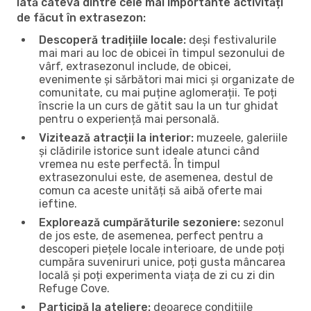
Iată câteva dintre cele mai importante activități
de făcut în extrasezon:
Descoperă tradițiile locale:
deși festivalurile
mai mari au loc de obicei în timpul sezonului de
vârf, extrasezonul include, de obicei,
evenimente și sărbători mai mici și organizate de
comunitate, cu mai puține aglomerații. Te poți
înscrie la un curs de gătit sau la un tur ghidat
pentru o experiență mai personală.
Vizitează atracții la interior:
muzeele, galeriile
și clădirile istorice sunt ideale atunci când
vremea nu este perfectă. În timpul
extrasezonului este, de asemenea, destul de
comun ca aceste unități să aibă oferte mai
ieftine.
Explorează cumpărăturile sezoniere:
sezonul
de jos este, de asemenea, perfect pentru a
descoperi piețele locale interioare, de unde poți
cumpăra suveniruri unice, poți gusta mâncarea
locală și poți experimenta viața de zi cu zi din
Refuge Cove.
Participă la ateliere:
deoarece condițiile