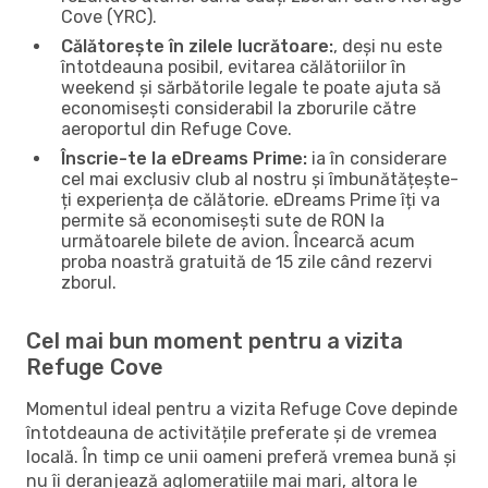
Cove (YRC).
Călătorește în zilele lucrătoare:
, deși nu este
întotdeauna posibil, evitarea călătoriilor în
weekend și sărbătorile legale te poate ajuta să
economisești considerabil la zborurile către
aeroportul din Refuge Cove.
Înscrie-te la eDreams Prime:
ia în considerare
cel mai exclusiv club al nostru și îmbunătățește-
ți experiența de călătorie. eDreams Prime îți va
permite să economisești sute de RON la
următoarele bilete de avion. Încearcă acum
proba noastră gratuită de 15 zile când rezervi
zborul.
Cel mai bun moment pentru a vizita
Refuge Cove
Momentul ideal pentru a vizita Refuge Cove depinde
întotdeauna de activitățile preferate și de vremea
locală. În timp ce unii oameni preferă vremea bună și
nu îi deranjează aglomerațiile mai mari, altora le