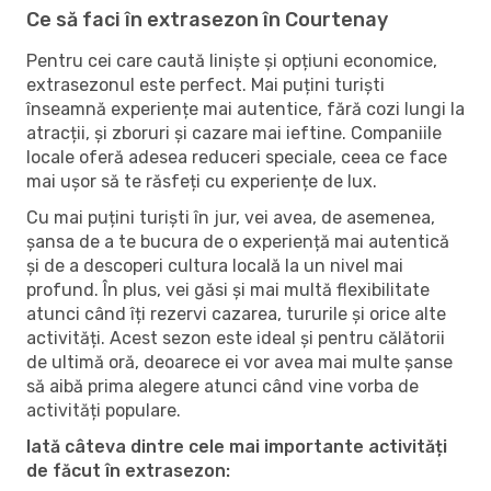
Ce să faci în extrasezon în Courtenay
Pentru cei care caută liniște și opțiuni economice,
extrasezonul este perfect. Mai puțini turiști
înseamnă experiențe mai autentice, fără cozi lungi la
atracții, și zboruri și cazare mai ieftine. Companiile
locale oferă adesea reduceri speciale, ceea ce face
mai ușor să te răsfeți cu experiențe de lux.
Cu mai puțini turiști în jur, vei avea, de asemenea,
șansa de a te bucura de o experiență mai autentică
și de a descoperi cultura locală la un nivel mai
profund. În plus, vei găsi și mai multă flexibilitate
atunci când îți rezervi cazarea, tururile și orice alte
activități. Acest sezon este ideal și pentru călătorii
de ultimă oră, deoarece ei vor avea mai multe șanse
să aibă prima alegere atunci când vine vorba de
activități populare.
Iată câteva dintre cele mai importante activități
de făcut în extrasezon: