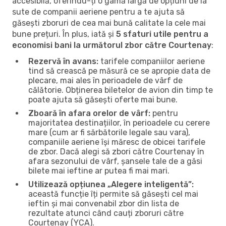
accesibilă, oferindu-ți o gamă largă de opțiuni de la
sute de companii aeriene pentru a te ajuta să
găsești zboruri de cea mai bună calitate la cele mai
bune prețuri. În plus, iată și
5 sfaturi utile pentru a
economisi bani la următorul zbor către Courtenay
:
Rezervă în avans:
tarifele companiilor aeriene
tind să crească pe măsură ce se apropie data de
plecare, mai ales în perioadele de vârf de
călătorie. Obținerea biletelor de avion din timp te
poate ajuta să găsești oferte mai bune.
Zboară în afara orelor de vârf:
pentru
majoritatea destinațiilor, în perioadele cu cerere
mare (cum ar fi sărbătorile legale sau vara),
companiile aeriene își măresc de obicei tarifele
de zbor. Dacă alegi să zbori către Courtenay în
afara sezonului de vârf, șansele tale de a găsi
bilete mai ieftine ar putea fi mai mari.
Utilizează opțiunea „Alegere inteligentă”:
această funcție îți permite să găsești cel mai
ieftin și mai convenabil zbor din lista de
rezultate atunci când cauți zboruri către
Courtenay (YCA).