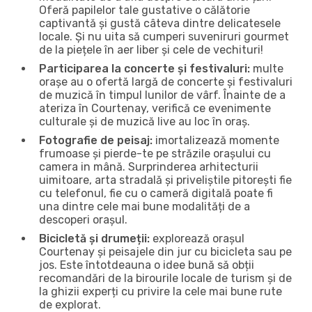
Oferă papilelor tale gustative o călătorie
captivantă și gustă câteva dintre delicatesele
locale. Și nu uita să cumperi suveniruri gourmet
de la piețele în aer liber și cele de vechituri!
Participarea la concerte și festivaluri:
multe
orașe au o ofertă largă de concerte și festivaluri
de muzică în timpul lunilor de vârf. Înainte de a
ateriza în Courtenay, verifică ce evenimente
culturale și de muzică live au loc în oraș.
Fotografie de peisaj:
imortalizează momente
frumoase și pierde-te pe străzile orașului cu
camera in mână. Surprinderea arhitecturii
uimitoare, arta stradală și priveliștile pitorești fie
cu telefonul, fie cu o cameră digitală poate fi
una dintre cele mai bune modalități de a
descoperi orașul.
Bicicletă și drumeții:
explorează orașul
Courtenay și peisajele din jur cu bicicleta sau pe
jos. Este întotdeauna o idee bună să obții
recomandări de la birourile locale de turism și de
la ghizii experți cu privire la cele mai bune rute
de explorat.