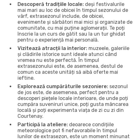
Descoperă tradițiile locale:
deși festivalurile
mai mari au loc de obicei în timpul sezonului de
vârf, extrasezonul include, de obicei,
evenimente și sărbători mai mici și organizate de
comunitate, cu mai puține aglomerații. Te poți
înscrie la un curs de gătit sau la un tur ghidat
pentru o experiență mai personală.
Vizitează atracții la interior:
muzeele, galeriile
și clădirile istorice sunt ideale atunci când
vremea nu este perfectă. În timpul
extrasezonului este, de asemenea, destul de
comun ca aceste unități să aibă oferte mai
ieftine.
Explorează cumpărăturile sezoniere:
sezonul
de jos este, de asemenea, perfect pentru a
descoperi piețele locale interioare, de unde poți
cumpăra suveniruri unice, poți gusta mâncarea
locală și poți experimenta viața de zi cu zi din
Courtenay.
Participă la ateliere:
deoarece condițiile
meteorologice pot fi nefavorabile în timpul
lunilor de extrasezon, este un moment minunat