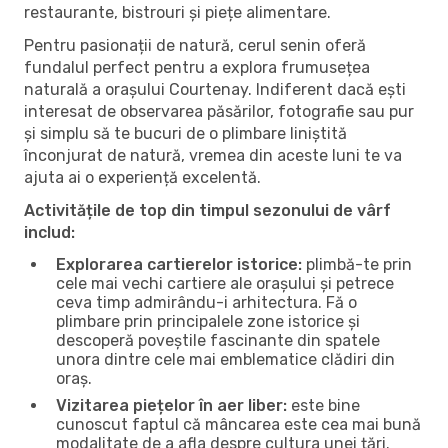
restaurante, bistrouri și piețe alimentare.
Pentru pasionații de natură, cerul senin oferă
fundalul perfect pentru a explora frumusețea
naturală a orașului Courtenay. Indiferent dacă ești
interesat de observarea păsărilor, fotografie sau pur
și simplu să te bucuri de o plimbare liniștită
înconjurat de natură, vremea din aceste luni te va
ajuta ai o experiență excelentă.
Activitățile de top din timpul sezonului de vârf
includ:
Explorarea cartierelor istorice:
plimbă-te prin
cele mai vechi cartiere ale orașului și petrece
ceva timp admirându-i arhitectura. Fă o
plimbare prin principalele zone istorice și
descoperă poveștile fascinante din spatele
unora dintre cele mai emblematice clădiri din
oraș.
Vizitarea piețelor în aer liber:
este bine
cunoscut faptul că mâncarea este cea mai bună
modalitate de a afla despre cultura unei țări.