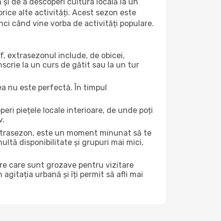
 și de a descoperi cultura locală la un
 orice alte activități. Acest sezon este
nci când vine vorba de activități populare.
f, extrasezonul include, de obicei,
scrie la un curs de gătit sau la un tur
ea nu este perfectă. În timpul
ri piețele locale interioare, de unde poți
v.
 extrasezon, este un moment minunat să te
ltă disponibilitate și grupuri mai mici,
ere care sunt grozave pentru vizitare
gitația urbană și îți permit să afli mai