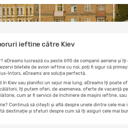
oruri ieftine către Kiev
iev? eDreams lucrează cu peste 690 de companii aeriene și îți
ezervi biletele de avion ieftine cu noi, poți fi sigur că prime
 dus-întors, eDreams are soluția perfectă.
 în Kiev sau planifici un sejur mai lung, eDreams îți poate of
 călătorii, îți putem oferi, de asemenea, oferte de vacanță 
ălătorie, cum ar fi servicii de închiriere de mașini ieftine, sau
e? Continuă să citești și află despre unele dintre cele mai i
 destinație și sfaturi despre cum să îți asiguri cele mai bun