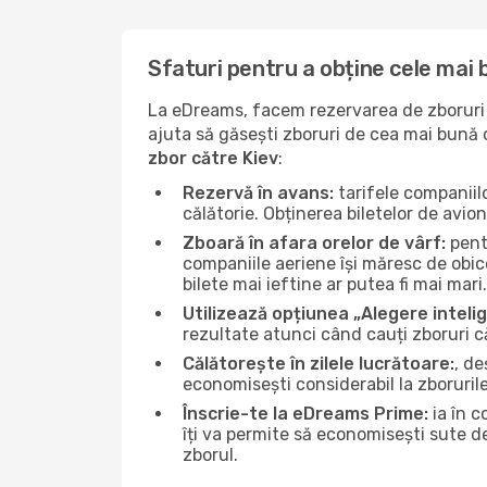
Sfaturi pentru a obține cele mai 
La eDreams, facem rezervarea de zboruri s
ajuta să găsești zboruri de cea mai bună ca
zbor către Kiev
:
Rezervă în avans:
tarifele companiil
călătorie. Obținerea biletelor de avio
Zboară în afara orelor de vârf:
pentr
companiile aeriene își măresc de obice
bilete mai ieftine ar putea fi mai mari.
Utilizează opțiunea „Alegere inteli
rezultate atunci când cauți zboruri că
Călătorește în zilele lucrătoare:
, de
economisești considerabil la zborurile
Înscrie-te la eDreams Prime:
ia în c
îți va permite să economisești sute d
zborul.