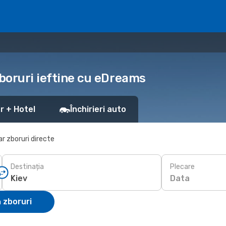
zboruri ieftine cu eDreams
r + Hotel
Închirieri auto
r zboruri directe
Destinația
Plecare
Data
 zboruri