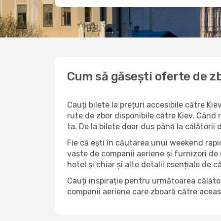
Cum să găsești oferte de zb
Cauți bilete la prețuri accesibile către K
rute de zbor disponibile către Kiev. Când r
ta. De la bilete doar dus până la călătorii
Fie că ești în căutarea unui weekend rapid
vaste de companii aeriene și furnizori de
hotel și chiar și alte detalii esențiale de c
Cauți inspirație pentru următoarea călători
companii aeriene care zboară către această