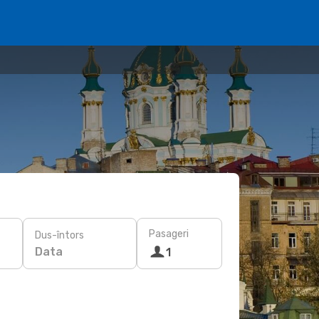
Pasageri
Dus-întors
Data
1