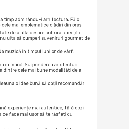
eva timp admirându-i arhitectura. Fă o
e cele mai emblematice clădiri din oraș.
te de a afla despre cultura unei țări.
Și nu uita să cumperi suveniruri gourmet de
e muzică în timpul lunilor de vârf.
a in mână. Surprinderea arhitecturii
una dintre cele mai bune modalități de a
otdeauna o idee bună să obții recomandări
amnă experiențe mai autentice, fără cozi
ea ce face mai ușor să te răsfeți cu