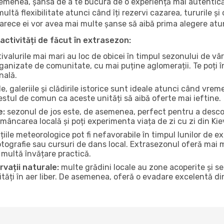
 asemenea, șansa de a te bucura de o experiență mai autentică
multă flexibilitate atunci când îți rezervi cazarea, tururile și
eoarece ei vor avea mai multe șanse să aibă prima alegere atu
activități de făcut în extrasezon:
ivalurile mai mari au loc de obicei în timpul sezonului de vâr
ganizate de comunitate, cu mai puține aglomerații. Te poți în
nală.
, galeriile și clădirile istorice sunt ideale atunci când vrem
stul de comun ca aceste unități să aibă oferte mai ieftine.
e:
sezonul de jos este, de asemenea, perfect pentru a descope
mâncarea locală și poți experimenta viața de zi cu zi din Kie
iile meteorologice pot fi nefavorabile în timpul lunilor de
otografie sau cursuri de dans local. Extrasezonul oferă mai mu
multă învățare practică.
rvații naturale:
multe grădini locale au zone acoperite și s
ți în aer liber. De asemenea, oferă o evadare excelentă din a