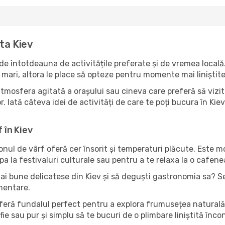
ta Kiev
de întotdeauna de activitățile preferate și de vremea locală
mari, altora le place să opteze pentru momente mai liniștite 
tmosfera agitată a orașului sau cineva care preferă să vizit
. Iată câteva idei de activități de care te poți bucura în Kiev a
 în Kiev
zonul de vârf oferă cer însorit și temperaturi plăcute. Este 
pa la festivaluri culturale sau pentru a te relaxa la o cafene
ai bune delicatese din Kiev și să deguști gastronomia sa? Se
imentare.
oferă fundalul perfect pentru a explora frumusețea naturală 
fie sau pur și simplu să te bucuri de o plimbare liniștită înc