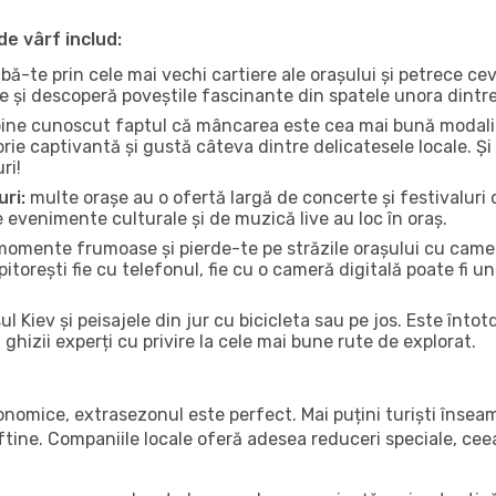
de vârf includ:
bă-te prin cele mai vechi cartiere ale orașului și petrece c
ce și descoperă poveștile fascinante din spatele unora dintr
ine cunoscut faptul că mâncarea este cea mai bună modalita
torie captivantă și gustă câteva dintre delicatesele locale. 
ri!
uri:
multe orașe au o ofertă largă de concerte și festivaluri d
ce evenimente culturale și de muzică live au loc în oraș.
omente frumoase și pierde-te pe străzile orașului cu camer
e pitorești fie cu telefonul, fie cu o cameră digitală poate fi 
l Kiev și peisajele din jur cu bicicleta sau pe jos. Este înt
a ghizii experți cu privire la cele mai bune rute de explorat.
conomice, extrasezonul este perfect. Mai puțini turiști înse
 ieftine. Companiile locale oferă adesea reduceri speciale, ce