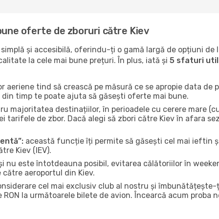
bune oferte de zboruri către Kiev
implă și accesibilă, oferindu-ți o gamă largă de opțiuni de 
litate la cele mai bune prețuri. În plus, iată și
5 sfaturi ut
or aeriene tind să crească pe măsură ce se apropie data de pl
n din timp te poate ajuta să găsești oferte mai bune.
u majoritatea destinațiilor, în perioadele cu cerere mare (cum
i tarifele de zbor. Dacă alegi să zbori către Kiev în afara se
gentă”:
această funcție îți permite să găsești cel mai ieftin ș
tre Kiev (IEV).
și nu este întotdeauna posibil, evitarea călătoriilor în weeke
 către aeroportul din Kiev.
onsiderare cel mai exclusiv club al nostru și îmbunătățește-
e RON la următoarele bilete de avion. Încearcă acum proba no