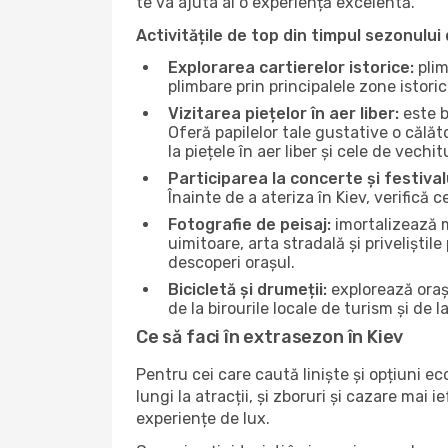
te va ajuta ai o experiență excelentă.
Activitățile de top din timpul sezonului 
Explorarea cartierelor istorice:
plim
plimbare prin principalele zone istori
Vizitarea piețelor în aer liber:
este b
Oferă papilelor tale gustative o călă
la piețele în aer liber și cele de vechitu
Participarea la concerte și festival
Înainte de a ateriza în Kiev, verifică 
Fotografie de peisaj:
imortalizează m
uimitoare, arta stradală și priveliștil
descoperi orașul.
Bicicletă și drumeții:
explorează orașu
de la birourile locale de turism și de l
Ce să faci în extrasezon în Kiev
Pentru cei care caută liniște și opțiuni e
lungi la atracții, și zboruri și cazare mai
experiențe de lux.