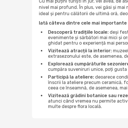
Cu mai puțini turiști în jur, vei avea, de
nivel mai profund. În plus, vei găsi și mai 
ideal și pentru călătorii de ultimă oră, d
Iată câteva dintre cele mai importante 
Descoperă tradițiile locale:
deși fest
evenimente și sărbători mai mici și or
ghidat pentru o experiență mai perso
Vizitează atracții la interior:
muzeele
extrasezonului este, de asemenea, de
Explorează cumpărăturile sezonier
cumpăra suveniruri unice, poți gusta 
Participă la ateliere:
deoarece condiț
înscrii la ateliere precum ceramică, f
ceea ce înseamnă, de asemenea, mai 
Vizitează grădini botanice sau reze
atunci când vremea nu permite activită
multe despre flora locală.