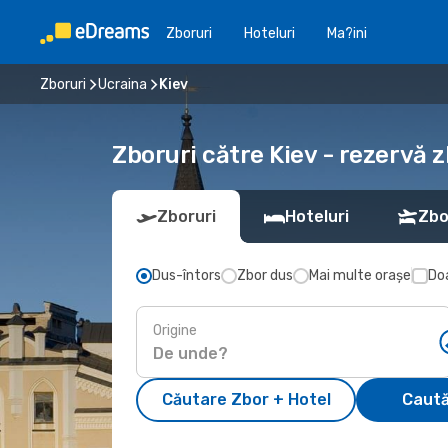
Zboruri
Hoteluri
Ma?ini
Zboruri
Ucraina
Kiev
Zboruri către Kiev - rezervă 
Zboruri
Hoteluri
Zbo
Dus-întors
Zbor dus
Mai multe orașe
Doa
Origine
Căutare Zbor + Hotel
Caută