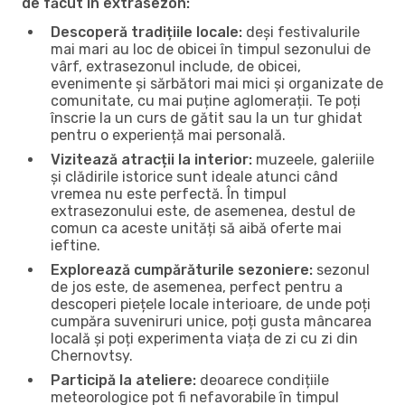
de făcut în extrasezon:
Descoperă tradițiile locale:
deși festivalurile
mai mari au loc de obicei în timpul sezonului de
vârf, extrasezonul include, de obicei,
evenimente și sărbători mai mici și organizate de
comunitate, cu mai puține aglomerații. Te poți
înscrie la un curs de gătit sau la un tur ghidat
pentru o experiență mai personală.
Vizitează atracții la interior:
muzeele, galeriile
și clădirile istorice sunt ideale atunci când
vremea nu este perfectă. În timpul
extrasezonului este, de asemenea, destul de
comun ca aceste unități să aibă oferte mai
ieftine.
Explorează cumpărăturile sezoniere:
sezonul
de jos este, de asemenea, perfect pentru a
descoperi piețele locale interioare, de unde poți
cumpăra suveniruri unice, poți gusta mâncarea
locală și poți experimenta viața de zi cu zi din
Chernovtsy.
Participă la ateliere:
deoarece condițiile
meteorologice pot fi nefavorabile în timpul