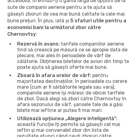
accesibilă, oferindu-ți o gamă largă de opțiuni de la
sute de companii aeriene pentru a te ajuta să
găsești zboruri de cea mai bună calitate la cele mai
bune prețuri. În plus, iată și
5 sfaturi utile pentru a
economisi bani la următorul zbor către
Chernovtsy
:
Rezervă în avans:
tarifele companiilor aeriene
tind să crească pe măsură ce se apropie data de
plecare, mai ales în perioadele de vârf de
călătorie. Obținerea biletelor de avion din timp te
poate ajuta să găsești oferte mai bune.
Zboară în afara orelor de vârf:
pentru
majoritatea destinațiilor, în perioadele cu cerere
mare (cum ar fi sărbătorile legale sau vara),
companiile aeriene își măresc de obicei tarifele
de zbor. Dacă alegi să zbori către Chernovtsy în
afara sezonului de vârf, șansele tale de a găsi
bilete mai ieftine ar putea fi mai mari.
Utilizează opțiunea „Alegere inteligentă”:
această funcție îți permite să găsești cel mai
ieftin și mai convenabil zbor din lista de
rezultate atunci când cauți zboruri către