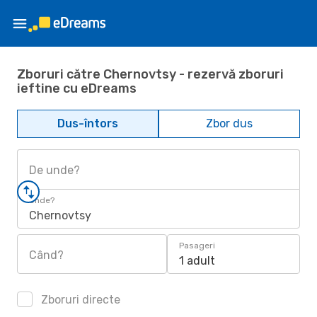
Zboruri către Chernovtsy - rezervă zboruri
ieftine cu eDreams
Dus-întors
Zbor dus
De unde?
Unde?
Chernovtsy
Pasageri
Când?
1 adult
Zboruri directe