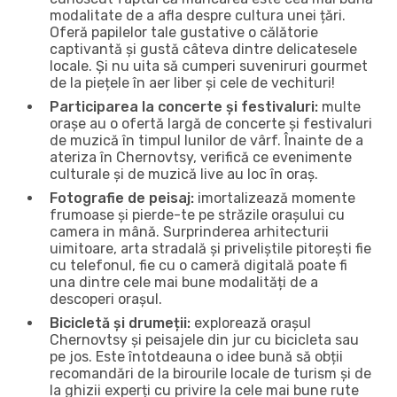
modalitate de a afla despre cultura unei țări.
Oferă papilelor tale gustative o călătorie
captivantă și gustă câteva dintre delicatesele
locale. Și nu uita să cumperi suveniruri gourmet
de la piețele în aer liber și cele de vechituri!
Participarea la concerte și festivaluri:
multe
orașe au o ofertă largă de concerte și festivaluri
de muzică în timpul lunilor de vârf. Înainte de a
ateriza în Chernovtsy, verifică ce evenimente
culturale și de muzică live au loc în oraș.
Fotografie de peisaj:
imortalizează momente
frumoase și pierde-te pe străzile orașului cu
camera in mână. Surprinderea arhitecturii
uimitoare, arta stradală și priveliștile pitorești fie
cu telefonul, fie cu o cameră digitală poate fi
una dintre cele mai bune modalități de a
descoperi orașul.
Bicicletă și drumeții:
explorează orașul
Chernovtsy și peisajele din jur cu bicicleta sau
pe jos. Este întotdeauna o idee bună să obții
recomandări de la birourile locale de turism și de
la ghizii experți cu privire la cele mai bune rute