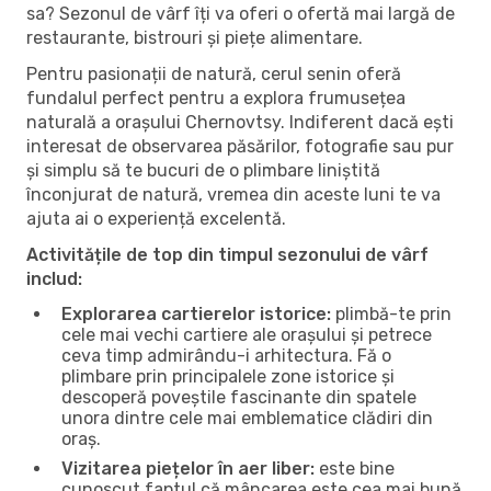
sa? Sezonul de vârf îți va oferi o ofertă mai largă de
restaurante, bistrouri și piețe alimentare.
Pentru pasionații de natură, cerul senin oferă
fundalul perfect pentru a explora frumusețea
naturală a orașului Chernovtsy. Indiferent dacă ești
interesat de observarea păsărilor, fotografie sau pur
și simplu să te bucuri de o plimbare liniștită
înconjurat de natură, vremea din aceste luni te va
ajuta ai o experiență excelentă.
Activitățile de top din timpul sezonului de vârf
includ:
Explorarea cartierelor istorice:
plimbă-te prin
cele mai vechi cartiere ale orașului și petrece
ceva timp admirându-i arhitectura. Fă o
plimbare prin principalele zone istorice și
descoperă poveștile fascinante din spatele
unora dintre cele mai emblematice clădiri din
oraș.
Vizitarea piețelor în aer liber:
este bine
cunoscut faptul că mâncarea este cea mai bună