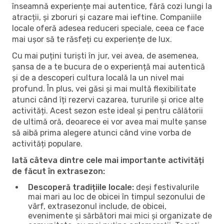
înseamnă experiențe mai autentice, fără cozi lungi la
atracții, și zboruri și cazare mai ieftine. Companiile
locale oferă adesea reduceri speciale, ceea ce face
mai ușor să te răsfeți cu experiențe de lux.
Cu mai puțini turiști în jur, vei avea, de asemenea,
șansa de a te bucura de o experiență mai autentică
și de a descoperi cultura locală la un nivel mai
profund. În plus, vei găsi și mai multă flexibilitate
atunci când îți rezervi cazarea, tururile și orice alte
activități. Acest sezon este ideal și pentru călătorii
de ultimă oră, deoarece ei vor avea mai multe șanse
să aibă prima alegere atunci când vine vorba de
activități populare.
Iată câteva dintre cele mai importante activități
de făcut în extrasezon:
Descoperă tradițiile locale:
deși festivalurile
mai mari au loc de obicei în timpul sezonului de
vârf, extrasezonul include, de obicei,
evenimente și sărbători mai mici și organizate de