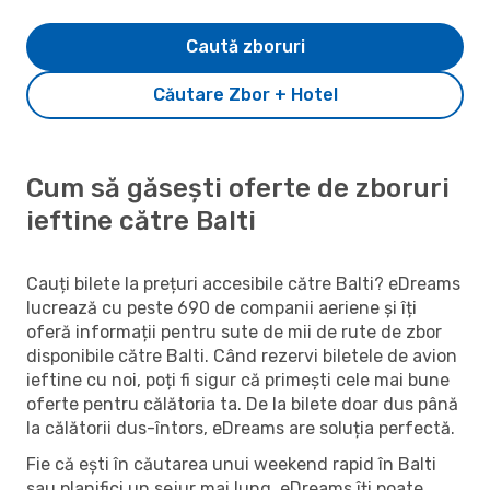
Caută zboruri
Căutare Zbor + Hotel
Cum să găsești oferte de zboruri
ieftine către Balti
Cauți bilete la prețuri accesibile către Balti? eDreams
lucrează cu peste 690 de companii aeriene și îți
oferă informații pentru sute de mii de rute de zbor
disponibile către Balti. Când rezervi biletele de avion
ieftine cu noi, poți fi sigur că primești cele mai bune
oferte pentru călătoria ta. De la bilete doar dus până
la călătorii dus-întors, eDreams are soluția perfectă.
Fie că ești în căutarea unui weekend rapid în Balti
sau planifici un sejur mai lung, eDreams îți poate