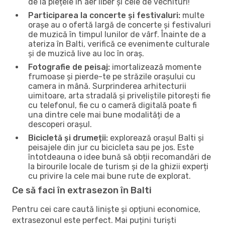
de la piețele în aer liber și cele de vechituri!
Participarea la concerte și festivaluri:
multe
orașe au o ofertă largă de concerte și festivaluri
de muzică în timpul lunilor de vârf. Înainte de a
ateriza în Balti, verifică ce evenimente culturale
și de muzică live au loc în oraș.
Fotografie de peisaj:
imortalizează momente
frumoase și pierde-te pe străzile orașului cu
camera in mână. Surprinderea arhitecturii
uimitoare, arta stradală și priveliștile pitorești fie
cu telefonul, fie cu o cameră digitală poate fi
una dintre cele mai bune modalități de a
descoperi orașul.
Bicicletă și drumeții:
explorează orașul Balti și
peisajele din jur cu bicicleta sau pe jos. Este
întotdeauna o idee bună să obții recomandări de
la birourile locale de turism și de la ghizii experți
cu privire la cele mai bune rute de explorat.
Ce să faci în extrasezon în Balti
Pentru cei care caută liniște și opțiuni economice,
extrasezonul este perfect. Mai puțini turiști