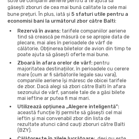
sute de companii aeriene pentru a te ajuta să
găsești zboruri de cea mai bună calitate la cele mai
bune prețuri. În plus, iată și
5 sfaturi utile pentru a
economisi bani la următorul zbor către Balti
:
Rezervă în avans:
tarifele companiilor aeriene
tind să crească pe măsură ce se apropie data de
plecare, mai ales în perioadele de vârf de
călătorie. Obținerea biletelor de avion din timp te
poate ajuta să găsești oferte mai bune.
Zboară în afara orelor de vârf:
pentru
majoritatea destinațiilor, în perioadele cu cerere
mare (cum ar fi sărbătorile legale sau vara),
companiile aeriene își măresc de obicei tarifele
de zbor. Dacă alegi să zbori către Balti în afara
sezonului de vârf, șansele tale de a găsi bilete
mai ieftine ar putea fi mai mari.
Utilizează opțiunea „Alegere inteligentă”:
această funcție îți permite să găsești cel mai
ieftin și mai convenabil zbor din lista de
rezultate atunci când cauți zboruri către Balti
(BZY).
Călătorește în zilele lucrătoare:
, deși nu este