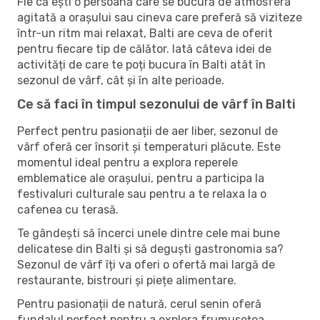
Fie că ești o persoană care se bucură de atmosfera
agitată a orașului sau cineva care preferă să viziteze
într-un ritm mai relaxat, Balti are ceva de oferit
pentru fiecare tip de călător. Iată câteva idei de
activități de care te poți bucura în Balti atât în ​​
sezonul de vârf, cât și în alte perioade.
Ce să faci în timpul sezonului de vârf în Balti
Perfect pentru pasionații de aer liber, sezonul de
vârf oferă cer însorit și temperaturi plăcute. Este
momentul ideal pentru a explora reperele
emblematice ale orașului, pentru a participa la
festivaluri culturale sau pentru a te relaxa la o
cafenea cu terasă.
Te gândești să încerci unele dintre cele mai bune
delicatese din Balti și să deguști gastronomia sa?
Sezonul de vârf îți va oferi o ofertă mai largă de
restaurante, bistrouri și piețe alimentare.
Pentru pasionații de natură, cerul senin oferă
fundalul perfect pentru a explora frumusețea