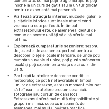
comunitate, cu mai puține aglomerații. Te poți
înscrie la un curs de gătit sau la un tur ghidat
pentru o experiență mai personală.
Vizitează atracții la interior:
muzeele, galeriile
și clădirile istorice sunt ideale atunci când
vremea nu este perfectă. În timpul
extrasezonului este, de asemenea, destul de
comun ca aceste unități să aibă oferte mai
ieftine.
Explorează cumpărăturile sezoniere:
sezonul
de jos este, de asemenea, perfect pentru a
descoperi piețele locale interioare, de unde poți
cumpăra suveniruri unice, poți gusta mâncarea
locală și poți experimenta viața de zi cu zi din
Balti.
Participă la ateliere:
deoarece condițiile
meteorologice pot fi nefavorabile în timpul
lunilor de extrasezon, este un moment minunat
să te înscrii la ateliere precum ceramică,
fotografie sau cursuri de dans local.
Extrasezonul oferă mai multă disponibilitate și
grupuri mai mici, ceea ce înseamnă, de
asemenea, mai multă învățare practică.