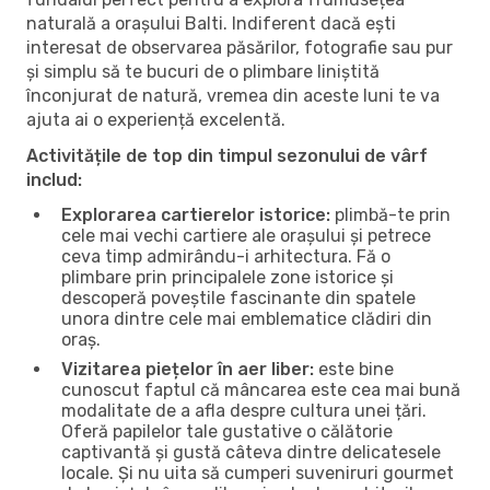
naturală a orașului Balti. Indiferent dacă ești
interesat de observarea păsărilor, fotografie sau pur
și simplu să te bucuri de o plimbare liniștită
înconjurat de natură, vremea din aceste luni te va
ajuta ai o experiență excelentă.
Activitățile de top din timpul sezonului de vârf
includ:
Explorarea cartierelor istorice:
plimbă-te prin
cele mai vechi cartiere ale orașului și petrece
ceva timp admirându-i arhitectura. Fă o
plimbare prin principalele zone istorice și
descoperă poveștile fascinante din spatele
unora dintre cele mai emblematice clădiri din
oraș.
Vizitarea piețelor în aer liber:
este bine
cunoscut faptul că mâncarea este cea mai bună
modalitate de a afla despre cultura unei țări.
Oferă papilelor tale gustative o călătorie
captivantă și gustă câteva dintre delicatesele
locale. Și nu uita să cumperi suveniruri gourmet