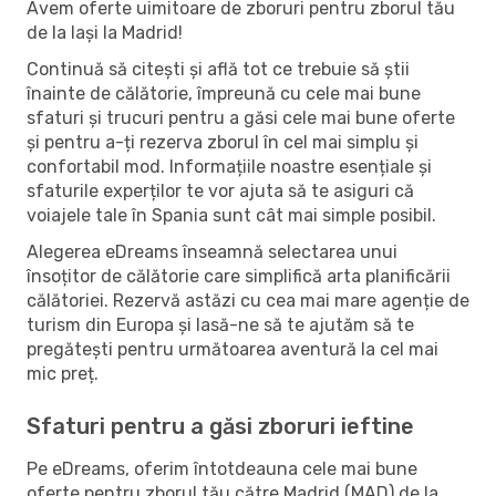
Avem oferte uimitoare de zboruri pentru zborul tău
de la Iași la Madrid!
Continuă să citești și află tot ce trebuie să știi
înainte de călătorie, împreună cu cele mai bune
sfaturi și trucuri pentru a găsi cele mai bune oferte
și pentru a-ți rezerva zborul în cel mai simplu și
confortabil mod. Informațiile noastre esențiale și
sfaturile experților te vor ajuta să te asiguri că
voiajele tale în Spania sunt cât mai simple posibil.
Alegerea eDreams înseamnă selectarea unui
însoțitor de călătorie care simplifică arta planificării
călătoriei. Rezervă astăzi cu cea mai mare agenție de
turism din Europa și lasă-ne să te ajutăm să te
pregătești pentru următoarea aventură la cel mai
mic preț.
Sfaturi pentru a găsi zboruri ieftine
Pe eDreams, oferim întotdeauna cele mai bune
oferte pentru zborul tău către Madrid (MAD) de la