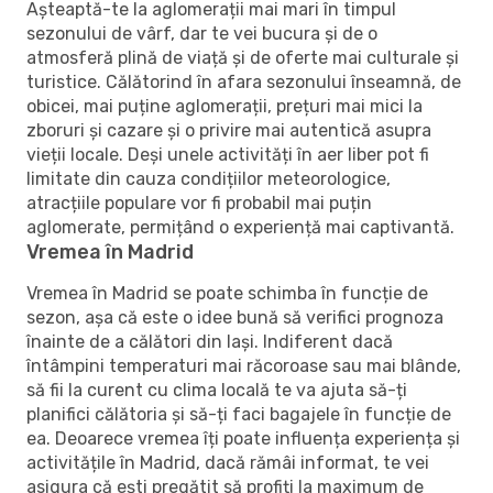
Așteaptă-te la aglomerații mai mari în timpul
sezonului de vârf, dar te vei bucura și de o
atmosferă plină de viață și de oferte mai culturale și
turistice. Călătorind în afara sezonului înseamnă, de
obicei, mai puține aglomerații, prețuri mai mici la
zboruri și cazare și o privire mai autentică asupra
vieții locale. Deși unele activități în aer liber pot fi
limitate din cauza condițiilor meteorologice,
atracțiile populare vor fi probabil mai puțin
aglomerate, permițând o experiență mai captivantă.
Vremea în Madrid
Vremea în Madrid se poate schimba în funcție de
sezon, așa că este o idee bună să verifici prognoza
înainte de a călători din Iași. Indiferent dacă
întâmpini temperaturi mai răcoroase sau mai blânde,
să fii la curent cu clima locală te va ajuta să-ți
planifici călătoria și să-ți faci bagajele în funcție de
ea. Deoarece vremea îți poate influența experiența și
activitățile în Madrid, dacă rămâi informat, te vei
asigura că ești pregătit să profiți la maximum de