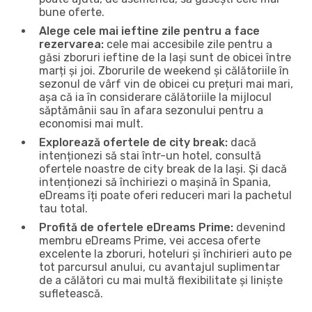
bune oferte.
Alege cele mai ieftine zile pentru a face
rezervarea:
cele mai accesibile zile pentru a
găsi zboruri ieftine de la Iași sunt de obicei între
marți și joi. Zborurile de weekend și călătoriile în
sezonul de vârf vin de obicei cu prețuri mai mari,
așa că ia în considerare călătoriile la mijlocul
săptămânii sau în afara sezonului pentru a
economisi mai mult.
Explorează ofertele de city break:
dacă
intenționezi să stai într-un hotel, consultă
ofertele noastre de city break de la Iași. Și dacă
intenționezi să închiriezi o mașină în Spania,
eDreams îți poate oferi reduceri mari la pachetul
tau total.
Profită de ofertele eDreams Prime:
devenind
membru eDreams Prime, vei accesa oferte
excelente la zboruri, hoteluri și închirieri auto pe
tot parcursul anului, cu avantajul suplimentar
de a călători cu mai multă flexibilitate și liniște
sufletească.