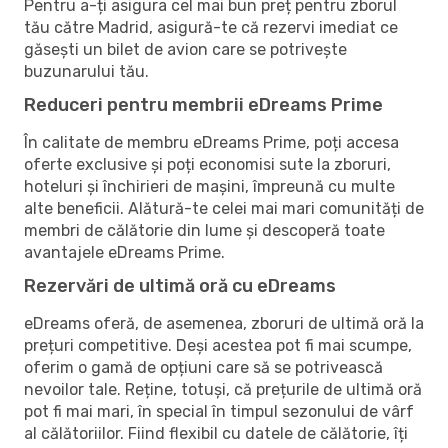
Pentru a-ți asigura cel mai bun preț pentru zborul
tău către Madrid, asigură-te că rezervi imediat ce
găsești un bilet de avion care se potrivește
buzunarului tău.
Reduceri pentru membrii eDreams Prime
În calitate de membru eDreams Prime, poți accesa
oferte exclusive și poți economisi sute la zboruri,
hoteluri și închirieri de mașini, împreună cu multe
alte beneficii. Alătură-te celei mai mari comunități de
membri de călătorie din lume și descoperă toate
avantajele eDreams Prime.
Rezervări de ultimă oră cu eDreams
eDreams oferă, de asemenea, zboruri de ultimă oră la
prețuri competitive. Deși acestea pot fi mai scumpe,
oferim o gamă de opțiuni care să se potrivească
nevoilor tale. Reține, totuși, că prețurile de ultimă oră
pot fi mai mari, în special în timpul sezonului de vârf
al călătoriilor. Fiind flexibil cu datele de călătorie, îți