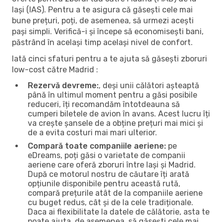
Iași (IAS). Pentru a te asigura că găsești cele mai
bune prețuri, poți, de asemenea, să urmezi acești
pași simpli. Verifică-i și începe să economisești bani,
păstrând în același timp același nivel de confort.
Iată cinci sfaturi pentru a te ajuta să găsești zboruri
low-cost către Madrid :
Rezervă devreme:
, deși unii călători așteaptă
până în ultimul moment pentru a găsi posibile
reduceri, îți recomandăm întotdeauna să
cumperi biletele de avion în avans. Acest lucru îți
va crește șansele de a obține prețuri mai mici și
de a evita costuri mai mari ulterior.
Compară toate companiile aeriene:
pe
eDreams, poți găsi o varietate de companii
aeriene care oferă zboruri între Iași și Madrid.
După ce motorul nostru de căutare îți arată
opțiunile disponibile pentru această rută,
compară prețurile atât de la companiile aeriene
cu buget redus, cât și de la cele tradiționale.
Daca ai flexibilitate la datele de călătorie, asta te
poate ajuta, de asemenea, să găsești cele mai