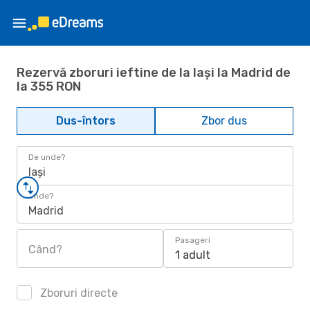
Rezervă zboruri ieftine de la Iași la Madrid de
la 355 RON
Dus-întors
Zbor dus
De unde?
Iași
Unde?
Madrid
Pasageri
Când?
1 adult
Zboruri directe