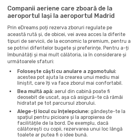
Companii aeriene care zboară de la
aeroportul Iași la aeroportul Madrid
Prin eDreams poți rezerva zboruri regulate pe
această rută și, de obicei, vei avea acces la diferite
tipuri de servicii, de la economic la premium, pentru a
se potrivi diferitelor bugete și preferințe. Pentru a-ți
îmbunătăți și mai mult călătoria, ia în considerare și
următoarele sfaturi:
Folosește căști cu anulare a zgomotului:
acestea pot ajuta la crearea unui mediu mai
liniștit, care îți va face zborul mai confortabil.
Bea multă apă:
aerul din cabină poate fi
deosebit de uscat, așa că asigură-te că rămâi
hidratat pe tot parcursul zborului.
Alege-ți locul cu înțelepciune:
gândește-te la
spațiul pentru picioare și la apropierea de
facilitățile de la bord. De exemplu, dacă
călătorești cu copii, rezervarea unui loc lângă
toalete ar putea fi o idee bună.