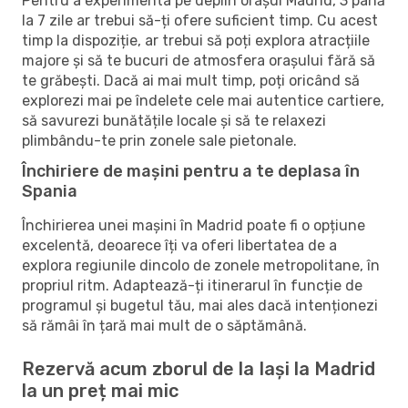
Pentru a experimenta pe deplin orașul Madrid, 3 până
la 7 zile ar trebui să-ți ofere suficient timp. Cu acest
timp la dispoziție, ar trebui să poți explora atracțiile
majore și să te bucuri de atmosfera orașului fără să
te grăbești. Dacă ai mai mult timp, poți oricând să
explorezi mai pe îndelete cele mai autentice cartiere,
să savurezi bunătățile locale și să te relaxezi
plimbându-te prin zonele sale pietonale.
Închiriere de mașini pentru a te deplasa în
Spania
Închirierea unei mașini în Madrid poate fi o opțiune
excelentă, deoarece îți va oferi libertatea de a
explora regiunile dincolo de zonele metropolitane, în
propriul ritm. Adaptează-ți itinerarul în funcție de
programul și bugetul tău, mai ales dacă intenționezi
să rămâi în țară mai mult de o săptămână.
Rezervă acum zborul de la Iași la Madrid
la un preț mai mic