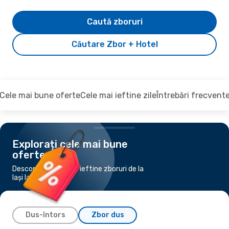
Caută zboruri
Căutare Zbor + Hotel
Cele mai bune oferte
Cele mai ieftine zile
Întrebări frecvent
Explorați cele mai bune
oferte
Descoperiți cele mai ieftine zboruri de la
Iași la Madrid
Dus-întors
Zbor dus