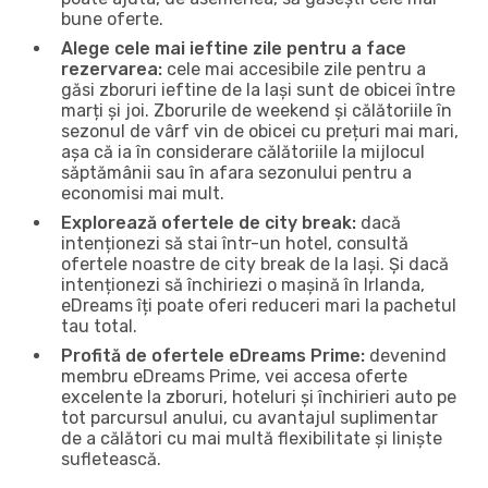
bune oferte.
Alege cele mai ieftine zile pentru a face
rezervarea:
cele mai accesibile zile pentru a
găsi zboruri ieftine de la Iași sunt de obicei între
marți și joi. Zborurile de weekend și călătoriile în
sezonul de vârf vin de obicei cu prețuri mai mari,
așa că ia în considerare călătoriile la mijlocul
săptămânii sau în afara sezonului pentru a
economisi mai mult.
Explorează ofertele de city break:
dacă
intenționezi să stai într-un hotel, consultă
ofertele noastre de city break de la Iași. Și dacă
intenționezi să închiriezi o mașină în Irlanda,
eDreams îți poate oferi reduceri mari la pachetul
tau total.
Profită de ofertele eDreams Prime:
devenind
membru eDreams Prime, vei accesa oferte
excelente la zboruri, hoteluri și închirieri auto pe
tot parcursul anului, cu avantajul suplimentar
de a călători cu mai multă flexibilitate și liniște
sufletească.