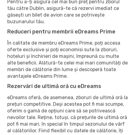
Pentru a-ți asigura cel mai bun preț pentru zborul
tău către Dublin, asigură-te că rezervi imediat ce
găsești un bilet de avion care se potrivește
buzunarului tău.
Reduceri pentru membrii eDreams Prime
În calitate de membru eDreams Prime, poți accesa
oferte exclusive și poți economisi sute la zboruri,
hoteluri și închirieri de mașini, împreună cu multe
alte beneficii. Alătură-te celei mai mari comunități de
membri de călătorie din lume și descoperă toate
avantajele eDreams Prime.
Rezervări de ultimă oră cu eDreams
eDreams oferă, de asemenea, zboruri de ultimă oră la
prețuri competitive. Deși acestea pot fi mai scumpe,
oferim o gamă de opțiuni care să se potrivească
nevoilor tale. Reține, totuși, că prețurile de ultimă oră
pot fi mai mari, în special în timpul sezonului de vârf
al călătoriilor. Fiind flexibil cu datele de călătorie, îți