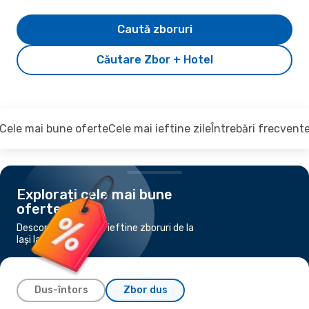
Caută zboruri
Căutare Zbor + Hotel
Cele mai bune oferte
Cele mai ieftine zile
Întrebări frecvent
Explorați cele mai bune
oferte
Descoperiți cele mai ieftine zboruri de la
Iași la Dublin
Dus-întors
Zbor dus