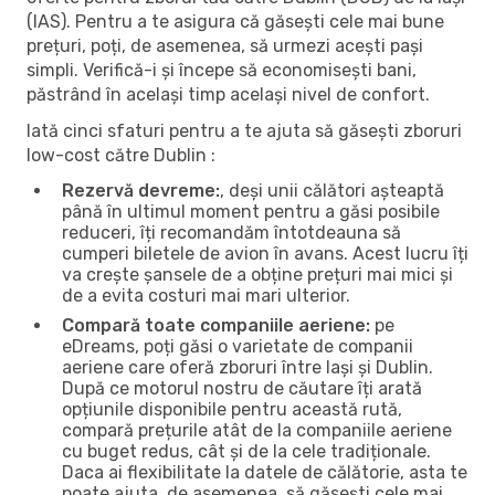
(IAS). Pentru a te asigura că găsești cele mai bune
prețuri, poți, de asemenea, să urmezi acești pași
simpli. Verifică-i și începe să economisești bani,
păstrând în același timp același nivel de confort.
Iată cinci sfaturi pentru a te ajuta să găsești zboruri
low-cost către Dublin :
Rezervă devreme:
, deși unii călători așteaptă
până în ultimul moment pentru a găsi posibile
reduceri, îți recomandăm întotdeauna să
cumperi biletele de avion în avans. Acest lucru îți
va crește șansele de a obține prețuri mai mici și
de a evita costuri mai mari ulterior.
Compară toate companiile aeriene:
pe
eDreams, poți găsi o varietate de companii
aeriene care oferă zboruri între Iași și Dublin.
După ce motorul nostru de căutare îți arată
opțiunile disponibile pentru această rută,
compară prețurile atât de la companiile aeriene
cu buget redus, cât și de la cele tradiționale.
Daca ai flexibilitate la datele de călătorie, asta te
poate ajuta, de asemenea, să găsești cele mai