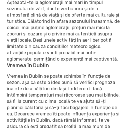
Așteaptă-te la aglomerații mai mari în timpul
sezonului de vârf, dar te vei bucura și de o
atmosferă plină de viață și de oferte mai culturale și
turistice. Călătorind în afara sezonului înseamnă, de
obicei, mai puține aglomerații, prețuri mai mici la
zboruri și cazare și o privire mai autentică asupra
vieții locale. Deși unele activități în aer liber pot fi
limitate din cauza condițiilor meteorologice,
atracțiile populare vor fi probabil mai puțin
aglomerate, permițând o experiență mai captivantă.
Vremea în Dublin
Vremea în Dublin se poate schimba în funcție de
sezon, așa că este o idee bună să verifici prognoza
înainte de a călători din Iași. Indiferent dacă
întâmpini temperaturi mai răcoroase sau mai blânde,
să fii la curent cu clima locală te va ajuta să-ți
planifici călătoria și să-ți faci bagajele în funcție de
ea. Deoarece vremea îți poate influența experiența și
activitățile în Dublin, dacă rămâi informat, te vei
asigura că ești pregătit să profiți la maximum de