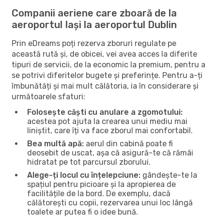
Companii aeriene care zboară de la
aeroportul Iași la aeroportul Dublin
Prin eDreams poți rezerva zboruri regulate pe
această rută și, de obicei, vei avea acces la diferite
tipuri de servicii, de la economic la premium, pentru a
se potrivi diferitelor bugete și preferințe. Pentru a-ți
îmbunătăți și mai mult călătoria, ia în considerare și
următoarele sfaturi:
Folosește căști cu anulare a zgomotului:
acestea pot ajuta la crearea unui mediu mai
liniștit, care îți va face zborul mai confortabil.
Bea multă apă:
aerul din cabină poate fi
deosebit de uscat, așa că asigură-te că rămâi
hidratat pe tot parcursul zborului.
Alege-ți locul cu înțelepciune:
gândește-te la
spațiul pentru picioare și la apropierea de
facilitățile de la bord. De exemplu, dacă
călătorești cu copii, rezervarea unui loc lângă
toalete ar putea fi o idee bună.