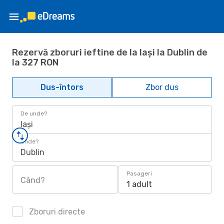
Rezervă zboruri ieftine de la Iași la Dublin de
la 327 RON
Dus-întors
Zbor dus
De unde?
Iași
Unde?
Dublin
Pasageri
Când?
1 adult
Zboruri directe