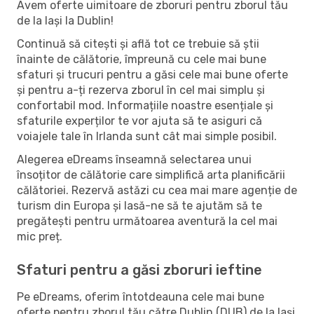
Avem oferte uimitoare de zboruri pentru zborul tău
de la Iași la Dublin!
Continuă să citești și află tot ce trebuie să știi
înainte de călătorie, împreună cu cele mai bune
sfaturi și trucuri pentru a găsi cele mai bune oferte
și pentru a-ți rezerva zborul în cel mai simplu și
confortabil mod. Informațiile noastre esențiale și
sfaturile experților te vor ajuta să te asiguri că
voiajele tale în Irlanda sunt cât mai simple posibil.
Alegerea eDreams înseamnă selectarea unui
însoțitor de călătorie care simplifică arta planificării
călătoriei. Rezervă astăzi cu cea mai mare agenție de
turism din Europa și lasă-ne să te ajutăm să te
pregătești pentru următoarea aventură la cel mai
mic preț.
Sfaturi pentru a găsi zboruri ieftine
Pe eDreams, oferim întotdeauna cele mai bune
oferte pentru zborul tău către Dublin (DUB) de la Iași