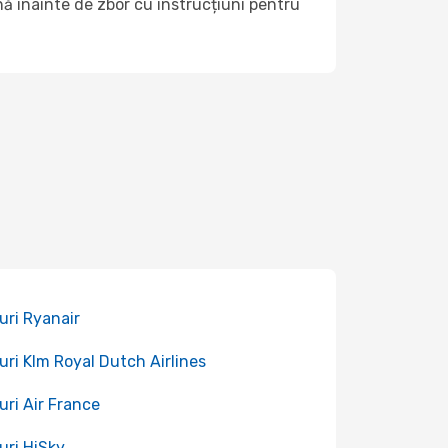
ă înainte de zbor cu instrucțiuni pentru
uri Ryanair
uri Klm Royal Dutch Airlines
uri Air France
uri HiSky