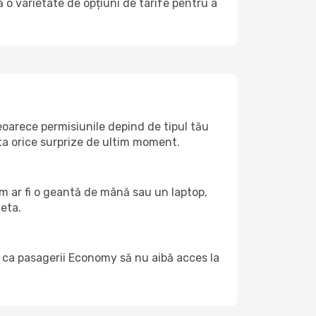
 o varietate de opțiuni de tarife pentru a
eoarece permisiunile depind de tipul tău
ita orice surprize de ultim moment.
um ar fi o geantă de mână sau un laptop,
heta.
il ca pasagerii Economy să nu aibă acces la