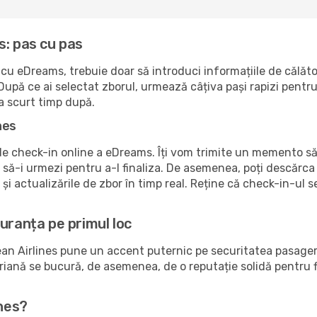
s: pas cu pas
cu eDreams, trebuie doar să introduci informațiile de călăt
upă ce ai selectat zborul, urmează câțiva pași rapizi pentru 
la scurt timp după.
nes
 de check-in online a eDreams. Îți vom trimite un memento să
e să-i urmezi pentru a-l finaliza. De asemenea, poți descărc
i actualizările de zbor în timp real. Reține că check-in-ul 
uranța pe primul loc
 Airlines pune un accent puternic pe securitatea pasagerilor
nă se bucură, de asemenea, de o reputație solidă pentru fiabi
ines?