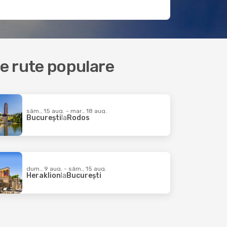
lte rute populare
sâm., 15 aug. - mar., 18 aug.
București
la
Rodos
dum., 9 aug. - sâm., 15 aug.
Heraklion
la
București