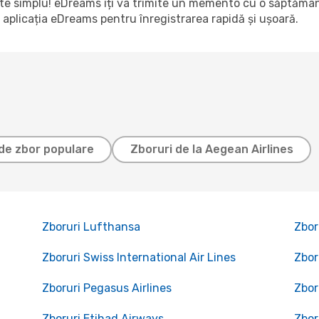
ste simplu! eDreams îți va trimite un memento cu o săptămân
 aplicația eDreams pentru înregistrarea rapidă și ușoară.
de zbor populare
Zboruri de la Aegean Airlines
Zboruri Lufthansa
Zbor
Zboruri Swiss International Air Lines
Zbor
Zboruri Pegasus Airlines
Zbor
Zboruri Etihad Airways
Zbor