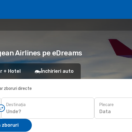
egean Airlines pe eDreams
r + Hotel
Închirieri auto
r zboruri directe
Destinația
Plecare
Data
 zboruri