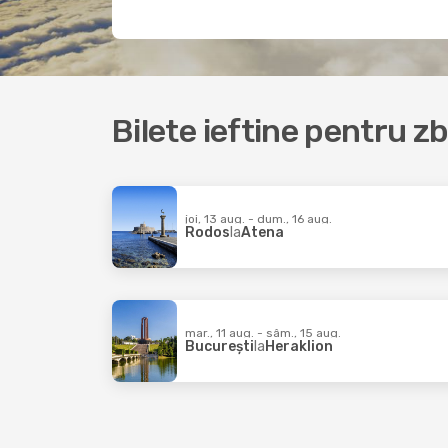
Bilete ieftine pentru z
joi, 13 aug. - dum., 16 aug.
Rodos
la
Atena
mar., 11 aug. - sâm., 15 aug.
București
la
Heraklion