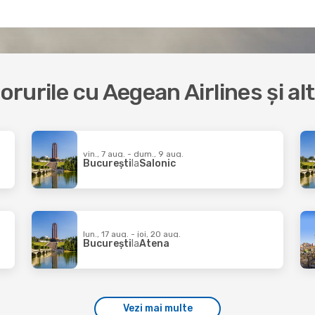
borurile cu Aegean Airlines și a
vin., 7 aug. - dum., 9 aug.
București
la
Salonic
lun., 17 aug. - joi, 20 aug.
București
la
Atena
Vezi mai multe