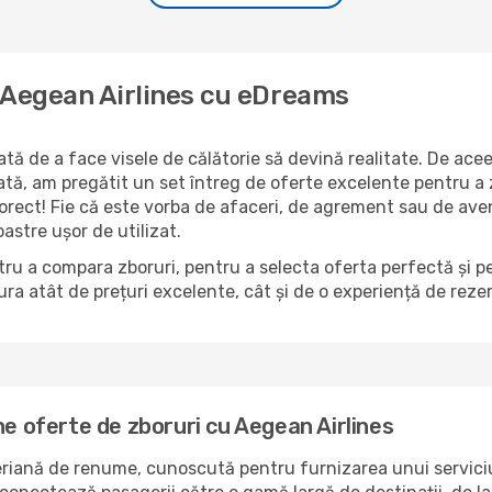
a Aegean Airlines cu eDreams
ă de a face visele de călătorie să devină realitate. De aceea
ată, am pregătit un set întreg de oferte excelente pentru a
corect! Fie că este vorba de afaceri, de agrement sau de aven
astre ușor de utilizat.
ru a compara zboruri, pentru a selecta oferta perfectă și p
ra atât de prețuri excelente, cât și de o experiență de reze
ne oferte de zboruri cu Aegean Airlines
eriană de renume, cunoscută pentru furnizarea unui serviciu