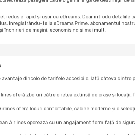
conectează pasagerii către o gamă largă de destinații, de la 
t redus e rapid și ușor cu eDreams. Doar introdu detaliile căl
 plus, înregistrându-te la eDreams Prime, abonamentul nostru
și închirieri de mașini, economisind și mai mult.
?
 avantaje dincolo de tarifele accesibile. Iată câteva dintre
ines oferă zboruri către o rețea extinsă de orașe și locații, 
rlines oferă locuri confortabile, cabine moderne și o selecț
an Airlines operează cu un angajament ferm față de siguran