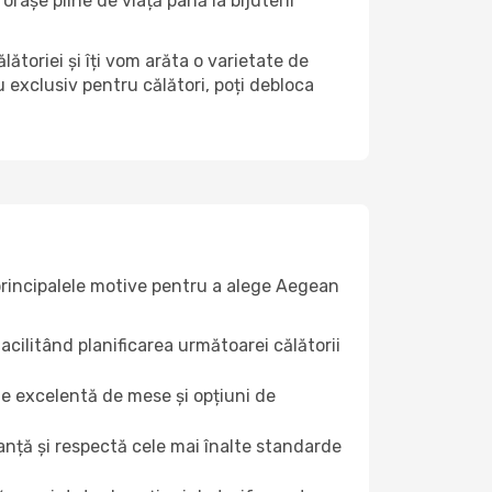
orașe pline de viață până la bijuterii
ătoriei și îți vom arăta o varietate de
 exclusiv pentru călători, poți debloca
 principalele motive pentru a alege Aegean
facilitând planificarea următoarei călătorii
ie excelentă de mese și opțiuni de
ță și respectă cele mai înalte standarde