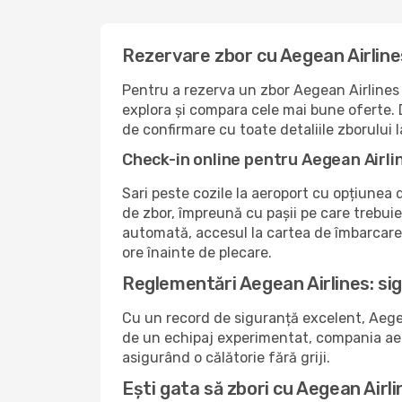
Rezervare zbor cu Aegean Airline
Pentru a rezerva un zbor Aegean Airlines 
explora și compara cele mai bune oferte. D
de confirmare cu toate detaliile zborului 
Check-in online pentru Aegean Airli
Sari peste cozile la aeroport cu opțiunea
de zbor, împreună cu pașii pe care trebui
automată, accesul la cartea de îmbarcare ș
ore înainte de plecare.
Reglementări Aegean Airlines: sig
Cu un record de siguranță excelent, Aegean
de un echipaj experimentat, compania aeria
asigurând o călătorie fără griji.
Ești gata să zbori cu Aegean Airl