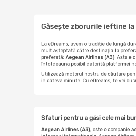
Găsește zborurile ieftine l
La eDreams, avem o tradiție de lungă durat
mult așteptată către destinația ta prefer
preferată:
Aegean Airlines (A3)
. Asta e 
întotdeauna posibil datorită platformei no
Utilizează motorul nostru de căutare pent
în câteva minute. Cu eDreams, te vei bucu
Sfaturi pentru a găsi cele mai bu
Aegean Airlines (A3)
, este o companie a