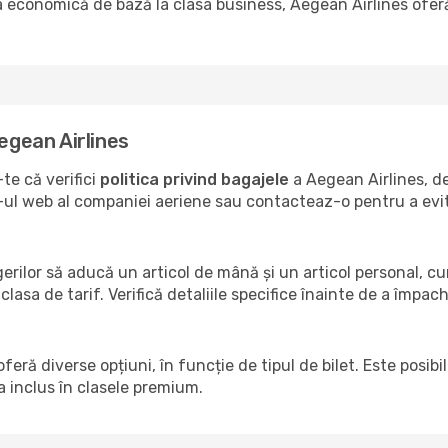
a economică de bază la clasa business, Aegean Airlines oferă
Aegean Airlines
te că verifici
politica privind bagajele
a Aegean Airlines, d
ite-ul web al companiei aeriene sau contacteaz-o pentru a ev
erilor să aducă un articol de mână și un articol personal, c
clasa de tarif. Verifică detaliile specifice înainte de a împac
feră diverse opțiuni, în funcție de tipul de bilet. Este posib
a inclus în clasele premium.