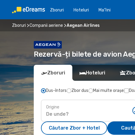
Zboruri
Hoteluri
Ma?ini
Zboruri
Companii aeriene
Aegean Airlines
Rezervă-ți bilete de avion A
Zboruri
Hoteluri
Zbo
Dus-întors
Zbor dus
Mai multe orașe
Doa
Origine
Căutare Zbor + Hotel
Caută