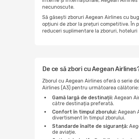
interne și internaționale, Aegean Airlines 
necunoscute.
Să găsești zboruri Aegean Airlines cu buge
opțiuni de zbor la prețuri competitive. În
reduceri suplimentare la zboruri, hoteluri 
De ce să zbori cu Aegean Airlines
Zborul cu Aegean Airlines oferă o serie de
Airlines (A3) pentru următoarea călătorie:
Gamă largă de destinații:
Aegean Airl
către destinația preferată.
Confort în timpul zborului:
Aegean Ai
divertisment în timpul zborului.
Standarde înalte de siguranță:
Aege
de aviație.