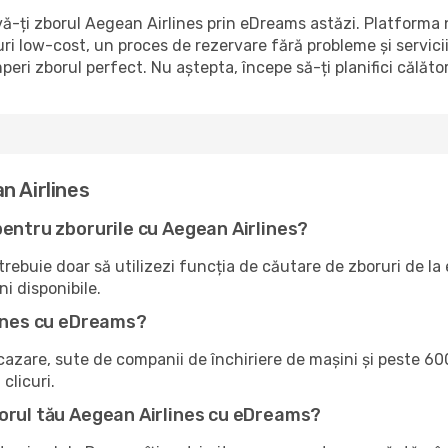
vă-ți zborul Aegean Airlines prin eDreams astăzi. Platforma 
ruri low-cost, un proces de rezervare fără probleme și servici
peri zborul perfect. Nu aștepta, începe să-ți planifici călăt
n Airlines
pentru zborurile cu Aegean Airlines?
ebuie doar să utilizezi funcția de căutare de zboruri de la eD
ni disponibile.
lines cu eDreams?
zare, sute de companii de închiriere de mașini și peste 600
clicuri.
borul tău Aegean Airlines cu eDreams?