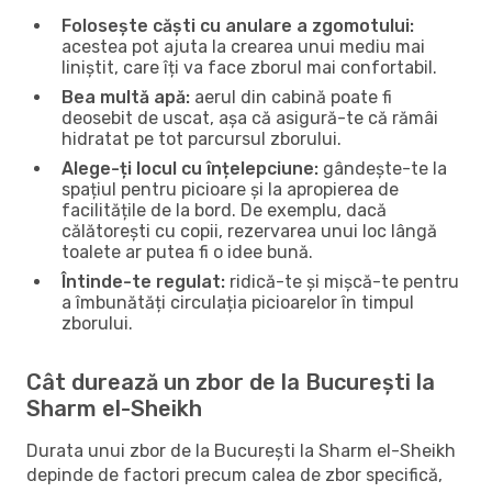
Folosește căști cu anulare a zgomotului:
acestea pot ajuta la crearea unui mediu mai
liniștit, care îți va face zborul mai confortabil.
Bea multă apă:
aerul din cabină poate fi
deosebit de uscat, așa că asigură-te că rămâi
hidratat pe tot parcursul zborului.
Alege-ți locul cu înțelepciune:
gândește-te la
spațiul pentru picioare și la apropierea de
facilitățile de la bord. De exemplu, dacă
călătorești cu copii, rezervarea unui loc lângă
toalete ar putea fi o idee bună.
Întinde-te regulat:
ridică-te și mișcă-te pentru
a îmbunătăți circulația picioarelor în timpul
zborului.
Cât durează un zbor de la București la
Sharm el-Sheikh
Durata unui zbor de la București la Sharm el-Sheikh
depinde de factori precum calea de zbor specifică,