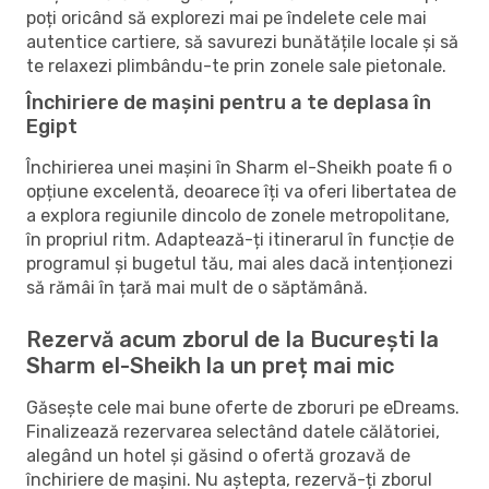
poți oricând să explorezi mai pe îndelete cele mai
autentice cartiere, să savurezi bunătățile locale și să
te relaxezi plimbându-te prin zonele sale pietonale.
Închiriere de mașini pentru a te deplasa în
Egipt
Închirierea unei mașini în Sharm el-Sheikh poate fi o
opțiune excelentă, deoarece îți va oferi libertatea de
a explora regiunile dincolo de zonele metropolitane,
în propriul ritm. Adaptează-ți itinerarul în funcție de
programul și bugetul tău, mai ales dacă intenționezi
să rămâi în țară mai mult de o săptămână.
Rezervă acum zborul de la București la
Sharm el-Sheikh la un preț mai mic
Găsește cele mai bune oferte de zboruri pe eDreams.
Finalizează rezervarea selectând datele călătoriei,
alegând un hotel și găsind o ofertă grozavă de
închiriere de mașini. Nu aștepta, rezervă-ți zborul