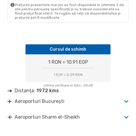
SSH
- BUH
Prețurile prezentate mai jos au fost disponibile în ultimele 3 de
zile pentru perioada specificată și nu trebuie considerate va
fiind prețul final oferit. Te rugăm să reții că disponibilitatea și
prețurile pot fi modificate.
Cursul de schimb
1 RON = 10.91 EGP
1 EGP = 0.09 RON
Ultima verificare la Sâm., 08.08
Distanța:
1972 kms
Aeroporturi București
Aeroporturi Sharm el-Sheikh