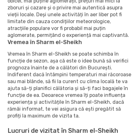
obicei, mai puține aglomerații, prețuri mai mici la
zboruri și cazare și o privire mai autentică asupra
vieții locale. Deși unele activități în aer liber pot fi
limitate din cauza condițiilor meteorologice,
atracțiile populare vor fi probabil mai puțin
aglomerate, permițând o experiență mai captivantă.
Vremea în Sharm el-Sheikh
Vremea în Sharm el-Sheikh se poate schimba în
funcție de sezon, așa că este o idee bună să verifici
prognoza înainte de a călători din București.
Indiferent dacă întâmpini temperaturi mai răcoroase
sau mai blânde, să fii la curent cu clima locală te va
ajuta să-ți planifici călătoria și să-ți faci bagajele în
funcție de ea. Deoarece vremea îți poate influența
experiența și activitățile în Sharm el-Sheikh, dacă
rămâi informat, te vei asigura că ești pregătit să
profiți la maximum de vizita ta.
Lucruri de vizitat în Sharm el-Sheikh