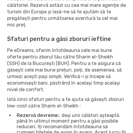
călătoriei. Rezervă astăzi cu cea mai mare agenție de
turism din Europa și lasă-ne să te ajutăm să te
pregătești pentru următoarea aventură la cel mai
mic preț.
Sfaturi pentru a găsi zboruri ieftine
Pe eDreams, oferim întotdeauna cele mai bune
oferte pentru zborul tău către Sharm el-Sheikh
(SSH) de la București (BUH). Pentru a te asigura că
găsești cele mai bune prețuri, poți, de asemenea, să
urmezi acești pași simpli. Verifică-i și începe să
economisești bani, păstrând în același timp același
nivel de confort.
Iată cinci sfaturi pentru a te ajuta să găsești zboruri
low-cost către Sharm el-Sheikh :
Rezervă devreme:
, deși unii călători așteaptă
până în ultimul moment pentru a găsi posibile
reduceri, îți recomandăm întotdeauna să
cumperi biletele de avion în avans. Acest lucru îți