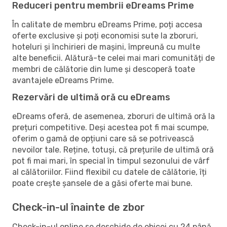
Reduceri pentru membrii eDreams Prime
În calitate de membru eDreams Prime, poți accesa
oferte exclusive și poți economisi sute la zboruri,
hoteluri și închirieri de mașini, împreună cu multe
alte beneficii. Alătură-te celei mai mari comunități de
membri de călătorie din lume și descoperă toate
avantajele eDreams Prime.
Rezervări de ultimă oră cu eDreams
eDreams oferă, de asemenea, zboruri de ultimă oră la
prețuri competitive. Deși acestea pot fi mai scumpe,
oferim o gamă de opțiuni care să se potrivească
nevoilor tale. Reține, totuși, că prețurile de ultimă oră
pot fi mai mari, în special în timpul sezonului de vârf
al călătoriilor. Fiind flexibil cu datele de călătorie, îți
poate crește șansele de a găsi oferte mai bune.
Check-in-ul înainte de zbor
Check-in-ul online se deschide de obicei cu 24 până