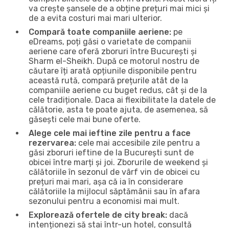
va crește șansele de a obține prețuri mai mici și
de a evita costuri mai mari ulterior.
Compară toate companiile aeriene:
pe
eDreams, poți găsi o varietate de companii
aeriene care oferă zboruri între București și
Sharm el-Sheikh. După ce motorul nostru de
căutare îți arată opțiunile disponibile pentru
această rută, compară prețurile atât de la
companiile aeriene cu buget redus, cât și de la
cele tradiționale. Daca ai flexibilitate la datele de
călătorie, asta te poate ajuta, de asemenea, să
găsești cele mai bune oferte.
Alege cele mai ieftine zile pentru a face
rezervarea:
cele mai accesibile zile pentru a
găsi zboruri ieftine de la București sunt de
obicei între marți și joi. Zborurile de weekend și
călătoriile în sezonul de vârf vin de obicei cu
prețuri mai mari, așa că ia în considerare
călătoriile la mijlocul săptămânii sau în afara
sezonului pentru a economisi mai mult.
Explorează ofertele de city break:
dacă
intenționezi să stai într-un hotel, consultă