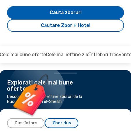
Caută zboruri
Căutare Zbor + Hotel
Cele mai bune oferte
Cele mai ieftine zile
Întrebări frecvent
Explorați cele mai bune
oferte
Descoperiți cele mai ieftine zboruri de la
București la Sharm el-Sheikh
Dus-întors
Zbor dus