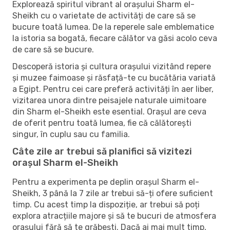
Explorează spiritul vibrant al orașului Sharm el-
Sheikh cu o varietate de activități de care să se
bucure toată lumea. De la reperele sale emblematice
la istoria sa bogată, fiecare călător va găsi acolo ceva
de care să se bucure.
Descoperă istoria și cultura orașului vizitând repere
și muzee faimoase și răsfață-te cu bucătăria variată
a Egipt. Pentru cei care preferă activități în aer liber,
vizitarea unora dintre peisajele naturale uimitoare
din Sharm el-Sheikh este esential. Orașul are ceva
de oferit pentru toată lumea, fie că călătorești
singur, în cuplu sau cu familia.
Câte zile ar trebui să planifici să vizitezi
orașul Sharm el-Sheikh
Pentru a experimenta pe deplin orașul Sharm el-
Sheikh, 3 până la 7 zile ar trebui să-ți ofere suficient
timp. Cu acest timp la dispoziție, ar trebui să poți
explora atracțiile majore și să te bucuri de atmosfera
orașului fără să te grăbești. Dacă ai mai mult timp,