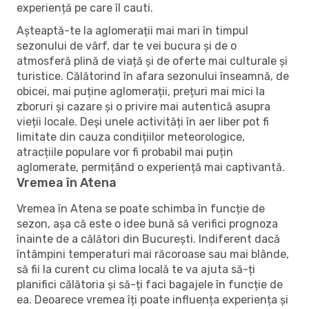
experiență pe care îl cauti.
Așteaptă-te la aglomerații mai mari în timpul
sezonului de vârf, dar te vei bucura și de o
atmosferă plină de viață și de oferte mai culturale și
turistice. Călătorind în afara sezonului înseamnă, de
obicei, mai puține aglomerații, prețuri mai mici la
zboruri și cazare și o privire mai autentică asupra
vieții locale. Deși unele activități în aer liber pot fi
limitate din cauza condițiilor meteorologice,
atracțiile populare vor fi probabil mai puțin
aglomerate, permițând o experiență mai captivantă.
Vremea în Atena
Vremea în Atena se poate schimba în funcție de
sezon, așa că este o idee bună să verifici prognoza
înainte de a călători din București. Indiferent dacă
întâmpini temperaturi mai răcoroase sau mai blânde,
să fii la curent cu clima locală te va ajuta să-ți
planifici călătoria și să-ți faci bagajele în funcție de
ea. Deoarece vremea îți poate influența experiența și