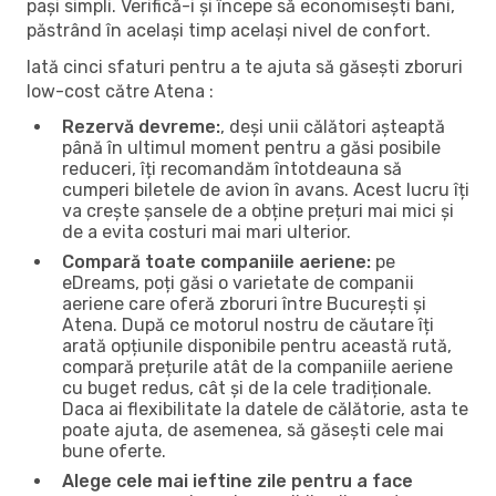
pași simpli. Verifică-i și începe să economisești bani,
păstrând în același timp același nivel de confort.
Iată cinci sfaturi pentru a te ajuta să găsești zboruri
low-cost către Atena :
Rezervă devreme:
, deși unii călători așteaptă
până în ultimul moment pentru a găsi posibile
reduceri, îți recomandăm întotdeauna să
cumperi biletele de avion în avans. Acest lucru îți
va crește șansele de a obține prețuri mai mici și
de a evita costuri mai mari ulterior.
Compară toate companiile aeriene:
pe
eDreams, poți găsi o varietate de companii
aeriene care oferă zboruri între București și
Atena. După ce motorul nostru de căutare îți
arată opțiunile disponibile pentru această rută,
compară prețurile atât de la companiile aeriene
cu buget redus, cât și de la cele tradiționale.
Daca ai flexibilitate la datele de călătorie, asta te
poate ajuta, de asemenea, să găsești cele mai
bune oferte.
Alege cele mai ieftine zile pentru a face