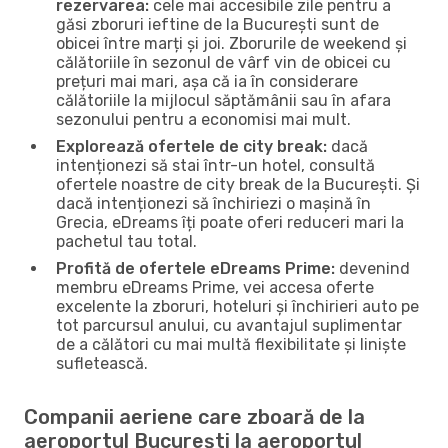
rezervarea:
cele mai accesibile zile pentru a
găsi zboruri ieftine de la București sunt de
obicei între marți și joi. Zborurile de weekend și
călătoriile în sezonul de vârf vin de obicei cu
prețuri mai mari, așa că ia în considerare
călătoriile la mijlocul săptămânii sau în afara
sezonului pentru a economisi mai mult.
Explorează ofertele de city break:
dacă
intenționezi să stai într-un hotel, consultă
ofertele noastre de city break de la București. Și
dacă intenționezi să închiriezi o mașină în
Grecia, eDreams îți poate oferi reduceri mari la
pachetul tau total.
Profită de ofertele eDreams Prime:
devenind
membru eDreams Prime, vei accesa oferte
excelente la zboruri, hoteluri și închirieri auto pe
tot parcursul anului, cu avantajul suplimentar
de a călători cu mai multă flexibilitate și liniște
sufletească.
Companii aeriene care zboară de la
aeroportul București la aeroportul