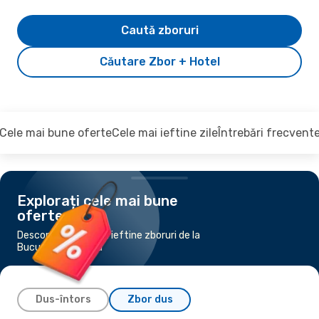
Caută zboruri
Căutare Zbor + Hotel
Cele mai bune oferte
Cele mai ieftine zile
Întrebări frecvent
Explorați cele mai bune
oferte
Descoperiți cele mai ieftine zboruri de la
București la Atena
Dus-întors
Zbor dus