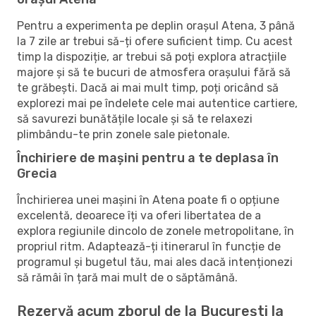
Pentru a experimenta pe deplin orașul Atena, 3 până
la 7 zile ar trebui să-ți ofere suficient timp. Cu acest
timp la dispoziție, ar trebui să poți explora atracțiile
majore și să te bucuri de atmosfera orașului fără să
te grăbești. Dacă ai mai mult timp, poți oricând să
explorezi mai pe îndelete cele mai autentice cartiere,
să savurezi bunătățile locale și să te relaxezi
plimbându-te prin zonele sale pietonale.
Închiriere de mașini pentru a te deplasa în
Grecia
Închirierea unei mașini în Atena poate fi o opțiune
excelentă, deoarece îți va oferi libertatea de a
explora regiunile dincolo de zonele metropolitane, în
propriul ritm. Adaptează-ți itinerarul în funcție de
programul și bugetul tău, mai ales dacă intenționezi
să rămâi în țară mai mult de o săptămână.
Rezervă acum zborul de la București la