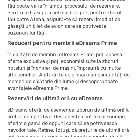
tău poate varia în timpul procesului de rezervare.
Pentru a-ți asigura cel mai bun preț pentru zborul
tău către Atena, asigură-te că rezervi imediat ce
găsești un bilet de avion care se potrivește
buzunarului tău.
Reduceri pentru membrii eDreams Prime
În calitate de membru eDreams Prime, poți accesa
oferte exclusive și poți economisi sute la zboruri,
hoteluri și închirieri de mașini, împreună cu multe
alte beneficii. Alătură-te celei mai mari comunități de
membri de călătorie din lume și descoperă toate
avantajele eDreams Prime.
Rezervări de ultimă oră cu eDreams
eDreams oferă, de asemenea, zboruri de ultimă oră la
prețuri competitive. Deși acestea pot fi mai scumpe,
oferim o gamă de opțiuni care să se potrivească
nevoilor tale. Reține, totuși, că prețurile de ultimă oră
pot fi mai mari, în special în timpul sezonului de vârf