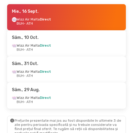
Mie., 23 Sept.
Mie., 16 Sept.
- Joi, 24 Sept.
Wizz Air Malta
Wizz Air Malta
Direct
Direct
BUH
BUH
- ATH
- ATH
Wizz Air Malta
Direct
ATH
- BUH
Sâm., 10 Oct.
Dum., 4 Oct.
Wizz Air Malta
- Mie., 7 Oct.
Direct
BUH
- ATH
Wizz Air Malta
Direct
BUH
- ATH
Wizz Air Malta
Direct
Sâm., 31 Oct.
ATH
- BUH
Wizz Air Malta
Direct
BUH
- ATH
Mie., 21 Oct.
- Vin., 23 Oct.
Wizz Air Malta
Direct
Sâm., 29 Aug.
BUH
- ATH
Wizz Air Malta
Direct
Wizz Air Malta
Direct
ATH
- BUH
BUH
- ATH
Sâm., 12 Sept.
- Mar., 15 Sept.
Prețurile prezentate mai jos au fost disponibile în ultimele 3 de
Wizz Air Malta
Direct
zile pentru perioada specificată și nu trebuie considerate va
BUH
- ATH
fiind prețul final oferit. Te rugăm să reții că disponibilitatea și
Wizz Air Malta
Direct
prețurile pot fi modificate.