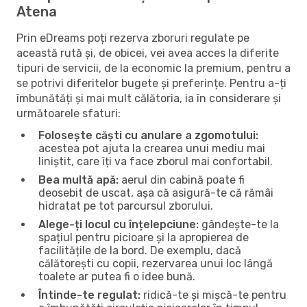
Atena
Prin eDreams poți rezerva zboruri regulate pe
această rută și, de obicei, vei avea acces la diferite
tipuri de servicii, de la economic la premium, pentru a
se potrivi diferitelor bugete și preferințe. Pentru a-ți
îmbunătăți și mai mult călătoria, ia în considerare și
următoarele sfaturi:
Folosește căști cu anulare a zgomotului:
acestea pot ajuta la crearea unui mediu mai
liniștit, care îți va face zborul mai confortabil.
Bea multă apă:
aerul din cabină poate fi
deosebit de uscat, așa că asigură-te că rămâi
hidratat pe tot parcursul zborului.
Alege-ți locul cu înțelepciune:
gândește-te la
spațiul pentru picioare și la apropierea de
facilitățile de la bord. De exemplu, dacă
călătorești cu copii, rezervarea unui loc lângă
toalete ar putea fi o idee bună.
Întinde-te regulat:
ridică-te și mișcă-te pentru