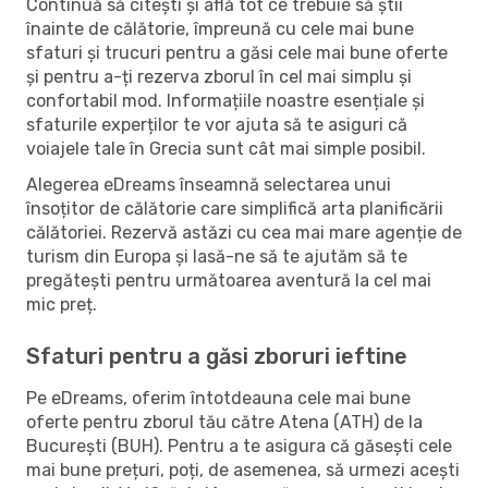
Continuă să citești și află tot ce trebuie să știi
înainte de călătorie, împreună cu cele mai bune
sfaturi și trucuri pentru a găsi cele mai bune oferte
și pentru a-ți rezerva zborul în cel mai simplu și
confortabil mod. Informațiile noastre esențiale și
sfaturile experților te vor ajuta să te asiguri că
voiajele tale în Grecia sunt cât mai simple posibil.
Alegerea eDreams înseamnă selectarea unui
însoțitor de călătorie care simplifică arta planificării
călătoriei. Rezervă astăzi cu cea mai mare agenție de
turism din Europa și lasă-ne să te ajutăm să te
pregătești pentru următoarea aventură la cel mai
mic preț.
Sfaturi pentru a găsi zboruri ieftine
Pe eDreams, oferim întotdeauna cele mai bune
oferte pentru zborul tău către Atena (ATH) de la
București (BUH). Pentru a te asigura că găsești cele
mai bune prețuri, poți, de asemenea, să urmezi acești