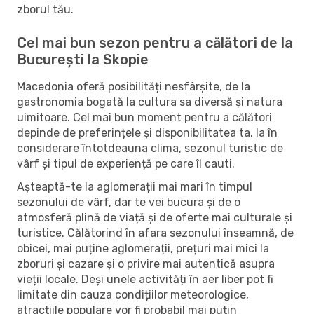
zborul tău.
Cel mai bun sezon pentru a călători de la
București la Skopie
Macedonia oferă posibilități nesfârșite, de la
gastronomia bogată la cultura sa diversă și natura
uimitoare. Cel mai bun moment pentru a călători
depinde de preferințele și disponibilitatea ta. Ia în
considerare întotdeauna clima, sezonul turistic de
vârf și tipul de experiență pe care îl cauti.
Așteaptă-te la aglomerații mai mari în timpul
sezonului de vârf, dar te vei bucura și de o
atmosferă plină de viață și de oferte mai culturale și
turistice. Călătorind în afara sezonului înseamnă, de
obicei, mai puține aglomerații, prețuri mai mici la
zboruri și cazare și o privire mai autentică asupra
vieții locale. Deși unele activități în aer liber pot fi
limitate din cauza condițiilor meteorologice,
atracțiile populare vor fi probabil mai puțin