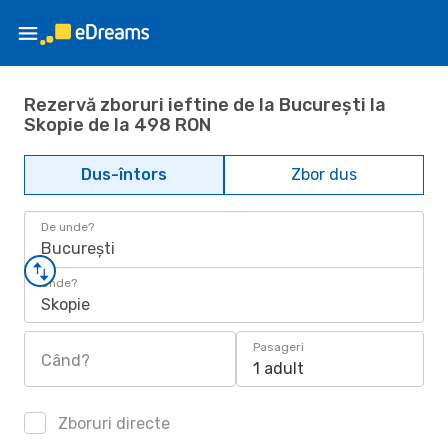
Rezervă zboruri ieftine de la București la
Skopie de la 498 RON
Dus-întors
Zbor dus
De unde?
București
Unde?
Skopie
Pasageri
Când?
1 adult
Zboruri directe