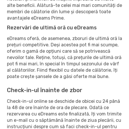
alte beneficii. Alătură-te celei mai mari comunități de
membri de călătorie din lume și descoperă toate
avantajele eDreams Prime.
Rezervări de ultimă oră cu eDreams
eDreams oferă, de asemenea, zboruri de ultimă oră la
prețuri competitive. Deși acestea pot fi mai scumpe,
oferim o gamă de opțiuni care să se potrivească
nevoilor tale. Reține, totuși, că prețurile de ultimă oră
pot fi mai mari, în special în timpul sezonului de vârf
al călătoriilor. Fiind flexibil cu datele de călătorie, îți
poate crește șansele de a găsi oferte mai bune.
Check-in-ul înainte de zbor
Check-in-ul online se deschide de obicei cu 24 până
la 48 de ore înainte de ora de plecare. Odată ce
rezervarea cu eDreams este finalizată, îți vom trimite
un e-mail cu o săptămână înainte de ziua plecării, cu
instrucțiuni despre cum să faci check-in-ul pentru