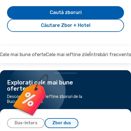
Caută zboruri
Căutare Zbor + Hotel
Cele mai bune oferte
Cele mai ieftine zile
Întrebări frecvent
Explorați cele mai bune
oferte
Descoperiți cele mai ieftine zboruri de la
București la Skopie
Dus-întors
Zbor dus