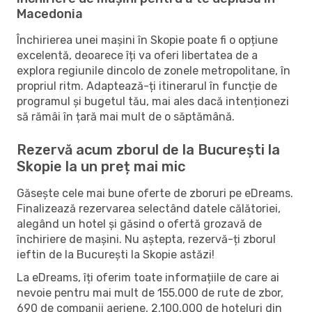
Macedonia
Închirierea unei mașini în Skopie poate fi o opțiune
excelentă, deoarece îți va oferi libertatea de a
explora regiunile dincolo de zonele metropolitane, în
propriul ritm. Adaptează-ți itinerarul în funcție de
programul și bugetul tău, mai ales dacă intenționezi
să rămâi în țară mai mult de o săptămână.
Rezervă acum zborul de la București la
Skopie la un preț mai mic
Găsește cele mai bune oferte de zboruri pe eDreams.
Finalizează rezervarea selectând datele călătoriei,
alegând un hotel și găsind o ofertă grozavă de
închiriere de mașini. Nu aștepta, rezervă-ți zborul
ieftin de la București la Skopie astăzi!
La eDreams, îți oferim toate informațiile de care ai
nevoie pentru mai mult de 155.000 de rute de zbor,
690 de companii aeriene, 2.100.000 de hoteluri din