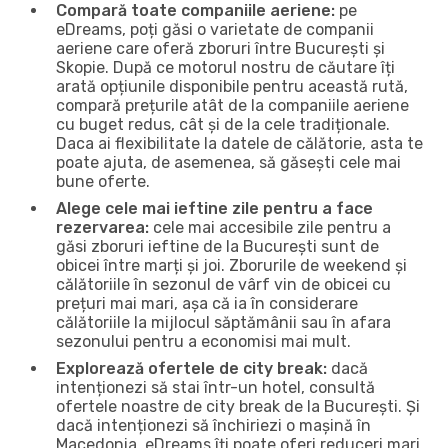
Compară toate companiile aeriene:
pe
eDreams, poți găsi o varietate de companii
aeriene care oferă zboruri între București și
Skopie. După ce motorul nostru de căutare îți
arată opțiunile disponibile pentru această rută,
compară prețurile atât de la companiile aeriene
cu buget redus, cât și de la cele tradiționale.
Daca ai flexibilitate la datele de călătorie, asta te
poate ajuta, de asemenea, să găsești cele mai
bune oferte.
Alege cele mai ieftine zile pentru a face
rezervarea:
cele mai accesibile zile pentru a
găsi zboruri ieftine de la București sunt de
obicei între marți și joi. Zborurile de weekend și
călătoriile în sezonul de vârf vin de obicei cu
prețuri mai mari, așa că ia în considerare
călătoriile la mijlocul săptămânii sau în afara
sezonului pentru a economisi mai mult.
Explorează ofertele de city break:
dacă
intenționezi să stai într-un hotel, consultă
ofertele noastre de city break de la București. Și
dacă intenționezi să închiriezi o mașină în
Macedonia, eDreams îți poate oferi reduceri mari