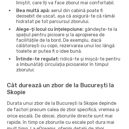
liniștit, care îți va face zborul mai confortabil.
Bea multă apă:
aerul din cabină poate fi
deosebit de uscat, așa că asigură-te că rămâi
hidratat pe tot parcursul zborului.
Alege-ți locul cu înțelepciune:
gândește-te la
spațiul pentru picioare și la apropierea de
facilitățile de la bord. De exemplu, dacă
călătorești cu copii, rezervarea unui loc lângă
toalete ar putea fi o idee bună.
Întinde-te regulat:
ridică-te și mișcă-te pentru
a îmbunătăți circulația picioarelor în timpul
zborului.
Cât durează un zbor de la București la
Skopie
Durata unui zbor de la București la Skopie depinde
de factori precum calea de zbor specifică, vremea și
orice escală. De obicei, zborurile directe sunt mai
rapide, în timp ce zborurile cu escale pot dura mai
mult timp. La eDreams, oferim detalii de zbor