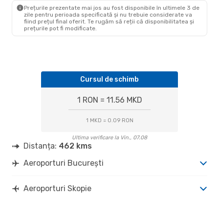
SKP
- BUH
Prețurile prezentate mai jos au fost disponibile în ultimele 3 de
zile pentru perioada specificată și nu trebuie considerate va
fiind prețul final oferit. Te rugăm să reții că disponibilitatea și
prețurile pot fi modificate.
Cursul de schimb
1 RON = 11.56 MKD
1 MKD = 0.09 RON
Ultima verificare la Vin., 07.08
Distanța:
462 kms
Aeroporturi București
Aeroporturi Skopie