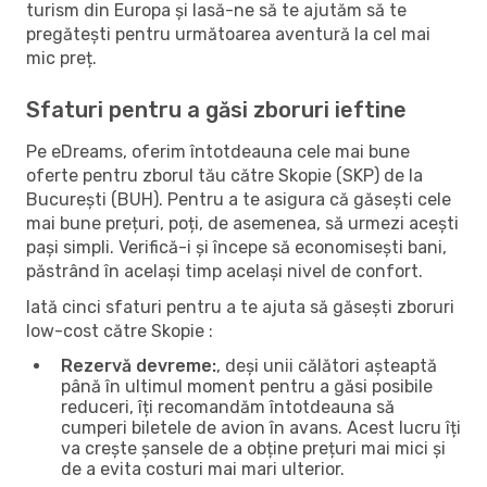
turism din Europa și lasă-ne să te ajutăm să te
pregătești pentru următoarea aventură la cel mai
mic preț.
Sfaturi pentru a găsi zboruri ieftine
Pe eDreams, oferim întotdeauna cele mai bune
oferte pentru zborul tău către Skopie (SKP) de la
București (BUH). Pentru a te asigura că găsești cele
mai bune prețuri, poți, de asemenea, să urmezi acești
pași simpli. Verifică-i și începe să economisești bani,
păstrând în același timp același nivel de confort.
Iată cinci sfaturi pentru a te ajuta să găsești zboruri
low-cost către Skopie :
Rezervă devreme:
, deși unii călători așteaptă
până în ultimul moment pentru a găsi posibile
reduceri, îți recomandăm întotdeauna să
cumperi biletele de avion în avans. Acest lucru îți
va crește șansele de a obține prețuri mai mici și
de a evita costuri mai mari ulterior.