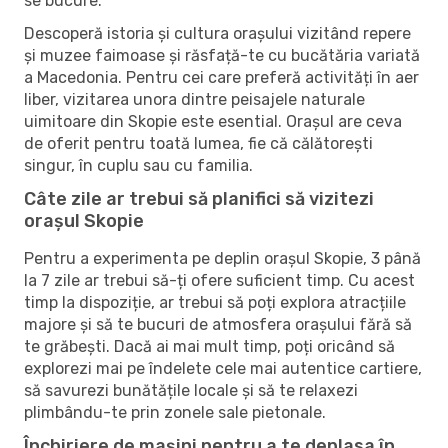
se bucure.
Descoperă istoria și cultura orașului vizitând repere
și muzee faimoase și răsfață-te cu bucătăria variată
a Macedonia. Pentru cei care preferă activități în aer
liber, vizitarea unora dintre peisajele naturale
uimitoare din Skopie este esential. Orașul are ceva
de oferit pentru toată lumea, fie că călătorești
singur, în cuplu sau cu familia.
Câte zile ar trebui să planifici să vizitezi
orașul Skopie
Pentru a experimenta pe deplin orașul Skopie, 3 până
la 7 zile ar trebui să-ți ofere suficient timp. Cu acest
timp la dispoziție, ar trebui să poți explora atracțiile
majore și să te bucuri de atmosfera orașului fără să
te grăbești. Dacă ai mai mult timp, poți oricând să
explorezi mai pe îndelete cele mai autentice cartiere,
să savurezi bunătățile locale și să te relaxezi
plimbându-te prin zonele sale pietonale.
Închiriere de mașini pentru a te deplasa în