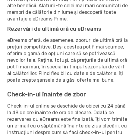
alte beneficii. Alătură-te celei mai mari comunități de
membri de călătorie din lume și descoperă toate
avantajele eDreams Prime.
Rezervări de ultimă oră cu eDreams
eDreams oferă, de asemenea, zboruri de ultimă oră la
prețuri competitive. Deși acestea pot fi mai scumpe,
oferim o gamă de opțiuni care să se potrivească
nevoilor tale. Reține, totuși, că prețurile de ultimă oră
pot fi mai mari, în special în timpul sezonului de vârf
al călătoriilor. Fiind flexibil cu datele de călătorie, îți
poate crește șansele de a găsi oferte mai bune.
Check-in-ul înainte de zbor
Check-in-ul online se deschide de obicei cu 24 până
la 48 de ore înainte de ora de plecare. Odată ce
rezervarea cu eDreams este finalizată, îți vom trimite
un e-mail cu o săptămână înainte de ziua plecării, cu
instrucțiuni despre cum să faci check-in-ul pentru