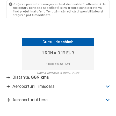
ATH
- TSR
Prețurile prezentate mai jos au fost disponibile în ultimele 3 de
zile pentru perioada specificată și nu trebuie considerate va
fiind prețul final oferit. Te rugăm să reții că disponibilitatea și
prețurile pot fi modificate.
Cursul de schimb
1 RON = 0.19 EUR
1 EUR = 5.32 RON
Ultima verificare la Dum., 09.08
Distanța:
889 kms
Aeroporturi Timișoara
Aeroporturi Atena