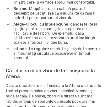
liniștit, care îți va face zborul mai confortabil.
Bea multă apă:
aerul din cabină poate fi
deosebit de uscat, așa că asigură-te că rămâi
hidratat pe tot parcursul zborului.
Alege-ți locul cu înțelepciune:
gândește-te la
spațiul pentru picioare și la apropierea de
facilitățile de la bord. De exemplu, dacă
călătorești cu copii, rezervarea unui loc lângă
toalete ar putea fi o idee bună.
Întinde-te regulat:
ridică-te și mișcă-te pentru
a îmbunătăți circulația picioarelor în timpul
zborului.
Cât durează un zbor de la Timișoara la
Atena
Durata unui zbor de la Timișoara la Atena depinde de
factori precum calea de zbor specifică, vremea și
orice escală. De obicei, zborurile directe sunt mai
rapide, în timp ce zborurile cu escale pot dura mai
mult timp. La eDreams, oferim detalii de zbor