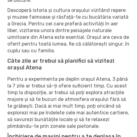
se bucure.
Descoperă istoria și cultura orașului vizitând repere
și muzee faimoase și răsfață-te cu bucătăria variată
a Grecia. Pentru cei care preferă activități în aer
liber, vizitarea unora dintre peisajele naturale
uimitoare din Atena este esential. Orașul are ceva de
oferit pentru toată lumea, fie că călătorești singur, în
cuplu sau cu familia.
Câte zile ar trebui să planifici să vizitezi
orașul Atena
Pentru a experimenta pe deplin orașul Atena, 3 până
la 7 zile ar trebui să-ți ofere suficient timp. Cu acest
timp la dispoziție, ar trebui să poți explora atracțiile
majore și să te bucuri de atmosfera orașului fără să
te grăbești. Dacă ai mai mult timp, poți oricând să
explorezi mai pe îndelete cele mai autentice cartiere,
să savurezi bunătățile locale și să te relaxezi
plimbându-te prin zonele sale pietonale.
Închiriere de mașini pentru a te deplasa în