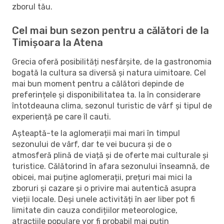
zborul tău.
Cel mai bun sezon pentru a călători de la
Timișoara la Atena
Grecia oferă posibilități nesfârșite, de la gastronomia
bogată la cultura sa diversă și natura uimitoare. Cel
mai bun moment pentru a călători depinde de
preferințele și disponibilitatea ta. Ia în considerare
întotdeauna clima, sezonul turistic de vârf și tipul de
experiență pe care îl cauti.
Așteaptă-te la aglomerații mai mari în timpul
sezonului de vârf, dar te vei bucura și de o
atmosferă plină de viață și de oferte mai culturale și
turistice. Călătorind în afara sezonului înseamnă, de
obicei, mai puține aglomerații, prețuri mai mici la
zboruri și cazare și o privire mai autentică asupra
vieții locale. Deși unele activități în aer liber pot fi
limitate din cauza condițiilor meteorologice,
atracțiile populare vor fi probabil mai puțin