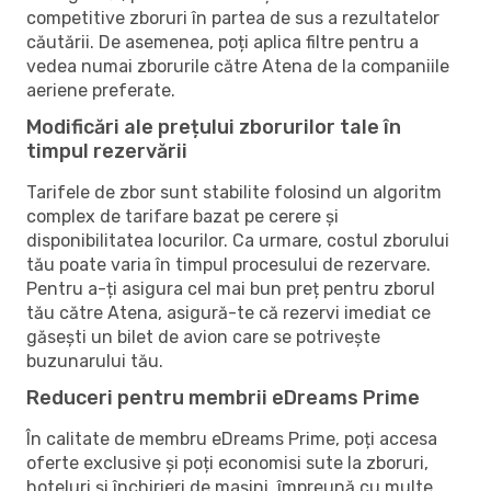
competitive zboruri în partea de sus a rezultatelor
căutării. De asemenea, poți aplica filtre pentru a
vedea numai zborurile către Atena de la companiile
aeriene preferate.
Modificări ale prețului zborurilor tale în
timpul rezervării
Tarifele de zbor sunt stabilite folosind un algoritm
complex de tarifare bazat pe cerere și
disponibilitatea locurilor. Ca urmare, costul zborului
tău poate varia în timpul procesului de rezervare.
Pentru a-ți asigura cel mai bun preț pentru zborul
tău către Atena, asigură-te că rezervi imediat ce
găsești un bilet de avion care se potrivește
buzunarului tău.
Reduceri pentru membrii eDreams Prime
În calitate de membru eDreams Prime, poți accesa
oferte exclusive și poți economisi sute la zboruri,
hoteluri și închirieri de mașini, împreună cu multe