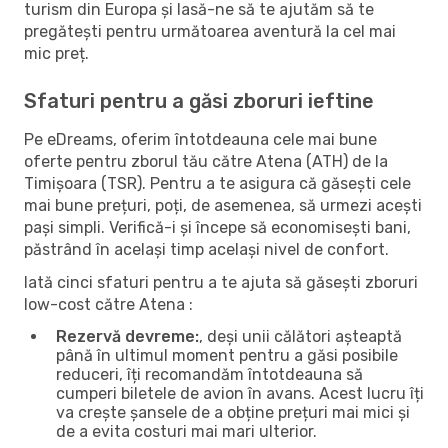
turism din Europa și lasă-ne să te ajutăm să te
pregătești pentru următoarea aventură la cel mai
mic preț.
Sfaturi pentru a găsi zboruri ieftine
Pe eDreams, oferim întotdeauna cele mai bune
oferte pentru zborul tău către Atena (ATH) de la
Timișoara (TSR). Pentru a te asigura că găsești cele
mai bune prețuri, poți, de asemenea, să urmezi acești
pași simpli. Verifică-i și începe să economisești bani,
păstrând în același timp același nivel de confort.
Iată cinci sfaturi pentru a te ajuta să găsești zboruri
low-cost către Atena :
Rezervă devreme:
, deși unii călători așteaptă
până în ultimul moment pentru a găsi posibile
reduceri, îți recomandăm întotdeauna să
cumperi biletele de avion în avans. Acest lucru îți
va crește șansele de a obține prețuri mai mici și
de a evita costuri mai mari ulterior.