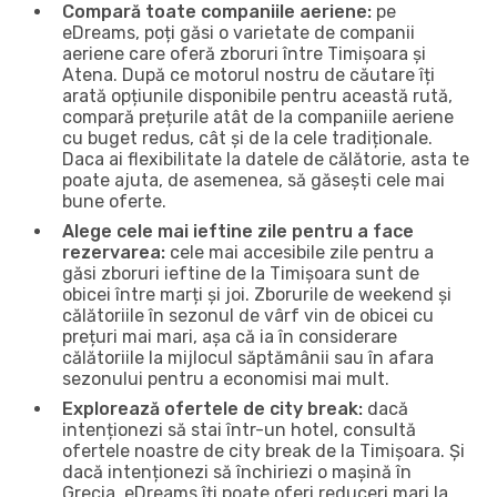
Compară toate companiile aeriene:
pe
eDreams, poți găsi o varietate de companii
aeriene care oferă zboruri între Timișoara și
Atena. După ce motorul nostru de căutare îți
arată opțiunile disponibile pentru această rută,
compară prețurile atât de la companiile aeriene
cu buget redus, cât și de la cele tradiționale.
Daca ai flexibilitate la datele de călătorie, asta te
poate ajuta, de asemenea, să găsești cele mai
bune oferte.
Alege cele mai ieftine zile pentru a face
rezervarea:
cele mai accesibile zile pentru a
găsi zboruri ieftine de la Timișoara sunt de
obicei între marți și joi. Zborurile de weekend și
călătoriile în sezonul de vârf vin de obicei cu
prețuri mai mari, așa că ia în considerare
călătoriile la mijlocul săptămânii sau în afara
sezonului pentru a economisi mai mult.
Explorează ofertele de city break:
dacă
intenționezi să stai într-un hotel, consultă
ofertele noastre de city break de la Timișoara. Și
dacă intenționezi să închiriezi o mașină în
Grecia, eDreams îți poate oferi reduceri mari la