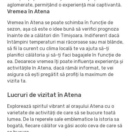
aglomerate, permițând o experiență mai captivantă.
Vremea în Atena
Vremea în Atena se poate schimba în funcție de
sezon, așa că este o idee bună să verifici prognoza
înainte de a călători din Timișoara. Indiferent dacă
întâmpini temperaturi mai răcoroase sau mai blânde,
să fii la curent cu clima locală te va ajuta să-ți
planifici călătoria și să-ți faci bagajele în funcție de
ea. Deoarece vremea îți poate influența experiența și
activitățile în Atena, dacă rămâi informat, te vei
asigura că ești pregătit să profiți la maximum de
vizita ta.
Lucruri de vizitat în Atena
Explorează spiritul vibrant al orașului Atena cu o
varietate de activități de care să se bucure toată
lumea. De la reperele sale emblematice la istoria sa
bogată, fiecare călător va găsi acolo ceva de care să