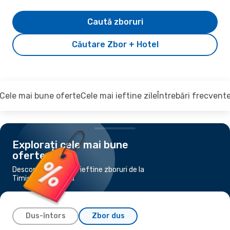
Caută zboruri
Căutare Zbor + Hotel
Cele mai bune oferte
Cele mai ieftine zile
Întrebări frecvent
Explorați cele mai bune
oferte
Descoperiți cele mai ieftine zboruri de la
Timișoara la Atena
Dus-întors
Zbor dus