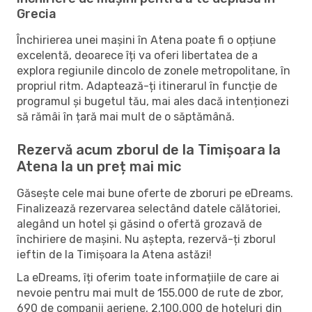
Grecia
Închirierea unei mașini în Atena poate fi o opțiune
excelentă, deoarece îți va oferi libertatea de a
explora regiunile dincolo de zonele metropolitane, în
propriul ritm. Adaptează-ți itinerarul în funcție de
programul și bugetul tău, mai ales dacă intenționezi
să rămâi în țară mai mult de o săptămână.
Rezervă acum zborul de la Timișoara la
Atena la un preț mai mic
Găsește cele mai bune oferte de zboruri pe eDreams.
Finalizează rezervarea selectând datele călătoriei,
alegând un hotel și găsind o ofertă grozavă de
închiriere de mașini. Nu aștepta, rezervă-ți zborul
ieftin de la Timișoara la Atena astăzi!
La eDreams, îți oferim toate informațiile de care ai
nevoie pentru mai mult de 155.000 de rute de zbor,
690 de companii aeriene, 2.100.000 de hoteluri din