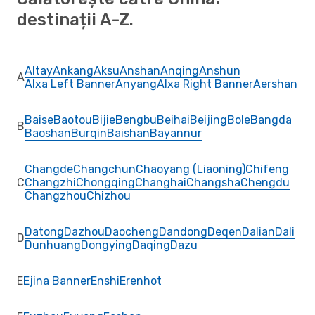
destinații A-Z.
Altay
Ankang
Aksu
Anshan
Anqing
Anshun
A
Alxa Left Banner
Anyang
Alxa Right Banner
Aershan
Baise
Baotou
Bijie
Bengbu
Beihai
Beijing
Bole
Bangda
B
Baoshan
Burqin
Baishan
Bayannur
Changde
Changchun
Chaoyang (Liaoning)
Chifeng
C
Changzhi
Chongqing
Changhai
Changsha
Chengdu
Changzhou
Chizhou
Datong
Dazhou
Daocheng
Dandong
Deqen
Dalian
Dali
D
Dunhuang
Dongying
Daqing
Dazu
E
Ejina Banner
Enshi
Erenhot