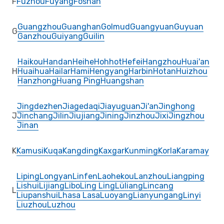
F
Fuzhou
Fuyang
Foshan
Guangzhou
Guanghan
Golmud
Guangyuan
Guyuan
G
Ganzhou
Guiyang
Guilin
Haikou
Handan
Heihe
Hohhot
Hefei
Hangzhou
Huai'an
H
Huaihua
Hailar
Hami
Hengyang
Harbin
Hotan
Huizhou
Hanzhong
Huang Ping
Huangshan
Jingdezhen
Jiagedaqi
Jiayuguan
Ji'an
Jinghong
J
Jinchang
Jilin
Jiujiang
Jining
Jinzhou
Jixi
Jingzhou
Jinan
K
Kamusi
Kuqa
Kangding
Kaxgar
Kunming
Korla
Karamay
Liping
Longyan
Linfen
Laohekou
Lanzhou
Liangping
Lishui
Lijiang
Libo
Ling Ling
Lüliang
Lincang
L
Liupanshui
Lhasa Lasa
Luoyang
Lianyungang
Linyi
Liuzhou
Luzhou