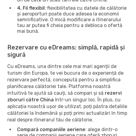
4. Fii flexibil
: flexibilitatea cu datele de călătorie
și aeroporturi poate duce adesea la economii
semnificative. O mică modificare a itinerarului
tau ar putea fi cheia pentru a debloca o ofertă
mai bună.
Rezervare cu eDreams: simplă, rapidă și
sigură
Cu eDreams, una dintre cele mai mari agenții de
turism din Europa, te vei bucura de o experiență de
rezervare perfectă, concepută pentru a simplifica
planificarea călătoriei tale. Platforma noastră
intuitivă te ajută să cauți, să compari și să
rezervi
zboruri către China
într-un singur loc. În plus, cu
aplicația noastră ușor de utilizat, poți păstra detaliile
călătoriei la îndemână și poți primi actualizări în timp
real despre itinerarul tău de călătorie.
Compară companiile aeriene
: alege dintr-o
serie de companii aeriene care oferă zboruri