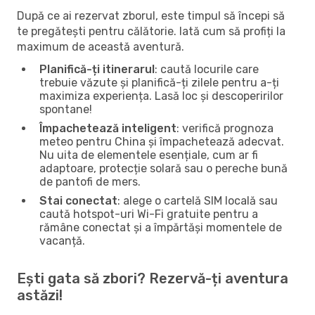
După ce ai rezervat zborul, este timpul să începi să
te pregătești pentru călătorie. Iată cum să profiți la
maximum de această aventură.
Planifică-ți itinerarul
: caută locurile care
trebuie văzute și planifică-ți zilele pentru a-ți
maximiza experiența. Lasă loc și descoperirilor
spontane!
Împachetează inteligent
: verifică prognoza
meteo pentru China și împachetează adecvat.
Nu uita de elementele esențiale, cum ar fi
adaptoare, protecție solară sau o pereche bună
de pantofi de mers.
Stai conectat
: alege o cartelă SIM locală sau
caută hotspot-uri Wi-Fi gratuite pentru a
rămâne conectat și a împărtăși momentele de
vacanță.
Ești gata să zbori? Rezervă-ți aventura
astăzi!