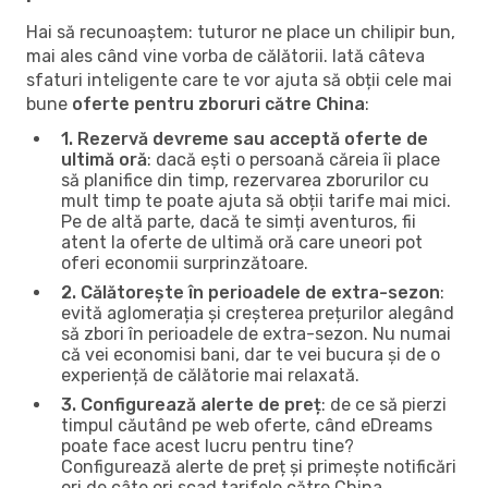
Hai să recunoaștem: tuturor ne place un chilipir bun,
mai ales când vine vorba de călătorii. Iată câteva
sfaturi inteligente care te vor ajuta să obții cele mai
bune
oferte pentru zboruri către China
:
1. Rezervă devreme sau acceptă oferte de
ultimă oră
: dacă ești o persoană căreia îi place
să planifice din timp, rezervarea zborurilor cu
mult timp te poate ajuta să obții tarife mai mici.
Pe de altă parte, dacă te simți aventuros, fii
atent la oferte de ultimă oră care uneori pot
oferi economii surprinzătoare.
2. Călătorește în perioadele de extra-sezon
:
evită aglomerația și creșterea prețurilor alegând
să zbori în perioadele de extra-sezon. Nu numai
că vei economisi bani, dar te vei bucura și de o
experiență de călătorie mai relaxată.
3. Configurează alerte de preț
: de ce să pierzi
timpul căutând pe web oferte, când eDreams
poate face acest lucru pentru tine?
Configurează alerte de preț și primește notificări
ori de câte ori scad tarifele către China.