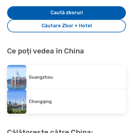
Caută zboruri
Căutare Zbor + Hotel
Ce poți vedea în China
Guangzhou
Chongqing
Călătorește către China: