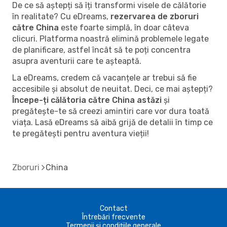
De ce să aștepți să îți transformi visele de călătorie
în realitate? Cu eDreams,
rezervarea de zboruri
către China
este foarte simplă, în doar câteva
clicuri. Platforma noastră elimină problemele legate
de planificare, astfel încât să te poți concentra
asupra aventurii care te așteaptă.
La eDreams, credem că vacanțele ar trebui să fie
accesibile și absolut de neuitat. Deci, ce mai aștepți?
Începe-ți călătoria către China astăzi
și
pregătește-te să creezi amintiri care vor dura toată
viața. Lasă eDreams să aibă grijă de detalii în timp ce
te pregătești pentru aventura vieții!
Zboruri
China
Contact
Întrebări frecvente
Termenii și condițiile generale