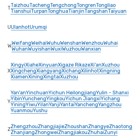
Taizhou
Tacheng
Tengchong
Tongren
Tongliao
T
Tianshui
Turpan
Tonghua
Tianjin
Tangshan
Taiyuan
U
Ulanhot
Urumqi
Weifang
Weihai
Wuhu
Wenshan
Wenzhou
Wuhai
W
Wuhan
Wuyishan
Wuxi
Wuzhou
Wanxian
Xingyi
Xiahe
Xinyuan
Xigaze Rikaze
Xi'an
Xuzhou
X
Xingcheng
Xiangyang
Xichang
Xilinhot
Xingning
Xiamen
Xining
Xingtai
Xuzhou
Yan'an
Yinchuan
Yichun Heilongjiang
Yulin - Shanxi
Yibin
Yuncheng
Yingkou
Yichun Jiangxi
Yichang
Y
Yining
Yiwu
Yilan
Yanji
Yantai
Yancheng
Yangzhou
Yuanmou
Yushu
Zhengzhou
Zhangjiajie
Zhoushan
Zhangye
Zhaotong
Z
Zhanjiang
Zhongwei
Zhangjiakou
Zhuhai
Zunyi