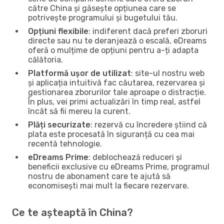
către China și găsește opțiunea care se
potrivește programului și bugetului tău.
Opțiuni flexibile
: indiferent dacă preferi zboruri
directe sau nu te deranjează o escală, eDreams
oferă o mulțime de opțiuni pentru a-ți adapta
călătoria.
Platformă ușor de utilizat
: site-ul nostru web
și aplicația intuitivă fac căutarea, rezervarea și
gestionarea zborurilor tale aproape o distracție.
În plus, vei primi actualizări în timp real, astfel
încât să fii mereu la curent.
Plăți securizate
: rezervă cu încredere știind că
plata este procesată în siguranță cu cea mai
recentă tehnologie.
eDreams Prime
: deblochează reduceri și
beneficii exclusive cu eDreams Prime, programul
nostru de abonament care te ajută să
economisești mai mult la fiecare rezervare.
Ce te așteaptă în China?