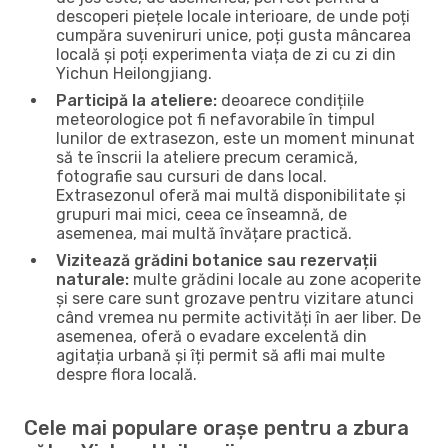
descoperi piețele locale interioare, de unde poți
cumpăra suveniruri unice, poți gusta mâncarea
locală și poți experimenta viața de zi cu zi din
Yichun Heilongjiang.
Participă la ateliere:
deoarece condițiile
meteorologice pot fi nefavorabile în timpul
lunilor de extrasezon, este un moment minunat
să te înscrii la ateliere precum ceramică,
fotografie sau cursuri de dans local.
Extrasezonul oferă mai multă disponibilitate și
grupuri mai mici, ceea ce înseamnă, de
asemenea, mai multă învățare practică.
Vizitează grădini botanice sau rezervații
naturale:
multe grădini locale au zone acoperite
și sere care sunt grozave pentru vizitare atunci
când vremea nu permite activități în aer liber. De
asemenea, oferă o evadare excelentă din
agitația urbană și îți permit să afli mai multe
despre flora locală.
Cele mai populare orașe pentru a zbura