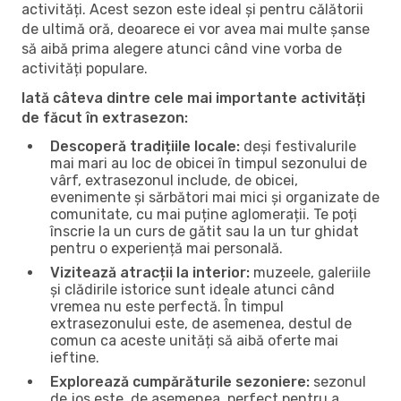
activități. Acest sezon este ideal și pentru călătorii
de ultimă oră, deoarece ei vor avea mai multe șanse
să aibă prima alegere atunci când vine vorba de
activități populare.
Iată câteva dintre cele mai importante activități
de făcut în extrasezon:
Descoperă tradițiile locale:
deși festivalurile
mai mari au loc de obicei în timpul sezonului de
vârf, extrasezonul include, de obicei,
evenimente și sărbători mai mici și organizate de
comunitate, cu mai puține aglomerații. Te poți
înscrie la un curs de gătit sau la un tur ghidat
pentru o experiență mai personală.
Vizitează atracții la interior:
muzeele, galeriile
și clădirile istorice sunt ideale atunci când
vremea nu este perfectă. În timpul
extrasezonului este, de asemenea, destul de
comun ca aceste unități să aibă oferte mai
ieftine.
Explorează cumpărăturile sezoniere:
sezonul
de jos este, de asemenea, perfect pentru a