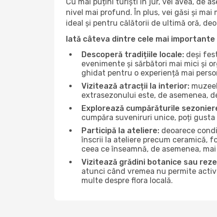
Cu mai puțini turiști în jur, vei avea, de
nivel mai profund. În plus, vei găsi și mai 
ideal și pentru călătorii de ultimă oră, d
Iată câteva dintre cele mai importante 
Descoperă tradițiile locale:
deși fest
evenimente și sărbători mai mici și or
ghidat pentru o experiență mai perso
Vizitează atracții la interior:
muzeele
extrasezonului este, de asemenea, de
Explorează cumpărăturile sezonier
cumpăra suveniruri unice, poți gusta 
Participă la ateliere:
deoarece condiț
înscrii la ateliere precum ceramică, f
ceea ce înseamnă, de asemenea, mai 
Vizitează grădini botanice sau reze
atunci când vremea nu permite activită
multe despre flora locală.