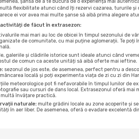
 asemenea, șansa de a te bucura de o experiență mai autentică
multă flexibilitate atunci când îți rezervi cazarea, tururile și
eoarece ei vor avea mai multe șanse să aibă prima alegere atu
activități de făcut în extrasezon:
ivalurile mai mari au loc de obicei în timpul sezonului de vâr
ganizate de comunitate, cu mai puține aglomerații. Te poți în
nală.
, galeriile și clădirile istorice sunt ideale atunci când vrem
stul de comun ca aceste unități să aibă oferte mai ieftine.
e:
sezonul de jos este, de asemenea, perfect pentru a descope
mâncarea locală și poți experimenta viața de zi cu zi din Ha
iile meteorologice pot fi nefavorabile în timpul lunilor de
otografie sau cursuri de dans local. Extrasezonul oferă mai mu
multă învățare practică.
rvații naturale:
multe grădini locale au zone acoperite și s
ți în aer liber. De asemenea, oferă o evadare excelentă din a