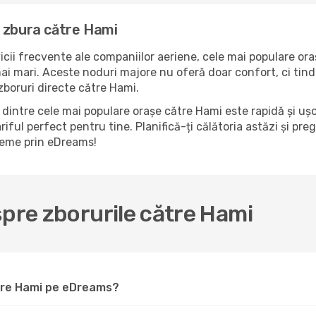
a zbura către Hami
icii frecvente ale companiilor aeriene, cele mai populare ora
i mari. Aceste noduri majore nu oferă doar confort, ci tind 
boruri directe către Hami.
dintre cele mai populare orașe către Hami este rapidă și ușo
riful perfect pentru tine. Planifică-ți călătoria astăzi și pr
bleme prin eDreams!
spre zborurile către Hami
ătre Hami pe eDreams?