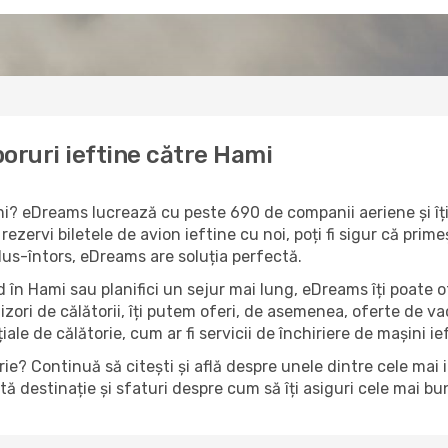
oruri ieftine către Hami
ami? eDreams lucrează cu peste 690 de companii aeriene și îț
ezervi biletele de avion ieftine cu noi, poți fi sigur că prim
 dus-întors, eDreams are soluția perfectă.
 în Hami sau planifici un sejur mai lung, eDreams îți poate of
izori de călătorii, îți putem oferi, de asemenea, oferte de 
țiale de călătorie, cum ar fi servicii de închiriere de mașini i
ie? Continuă să citești și află despre unele dintre cele mai i
 destinație și sfaturi despre cum să îți asiguri cele mai bun