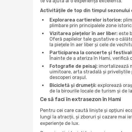
te va ajuta ai o experiență excelentă.
Activitățile de top din timpul sezonului 
Explorarea cartierelor istorice:
plim
plimbare prin principalele zone istori
Vizitarea piețelor în aer liber:
este b
Oferă papilelor tale gustative o călă
la piețele în aer liber și cele de vechitu
Participarea la concerte și festival
Înainte de a ateriza în Hami, verifică
Fotografie de peisaj:
imortalizează m
uimitoare, arta stradală și priveliștil
descoperi orașul.
Bicicletă și drumeții:
explorează orașu
de la birourile locale de turism și de l
Ce să faci în extrasezon în Hami
Pentru cei care caută liniște și opțiuni e
lungi la atracții, și zboruri și cazare mai
experiențe de lux.