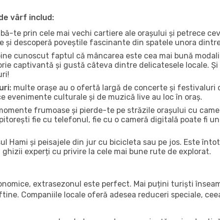
de vârf includ:
bă-te prin cele mai vechi cartiere ale orașului și petrece c
ce și descoperă poveștile fascinante din spatele unora dintr
ine cunoscut faptul că mâncarea este cea mai bună modalita
torie captivantă și gustă câteva dintre delicatesele locale. 
ri!
uri:
multe orașe au o ofertă largă de concerte și festivaluri d
 ce evenimente culturale și de muzică live au loc în oraș.
omente frumoase și pierde-te pe străzile orașului cu camer
e pitorești fie cu telefonul, fie cu o cameră digitală poate fi 
l Hami și peisajele din jur cu bicicleta sau pe jos. Este în
a ghizii experți cu privire la cele mai bune rute de explorat.
conomice, extrasezonul este perfect. Mai puțini turiști înse
 ieftine. Companiile locale oferă adesea reduceri speciale, ce