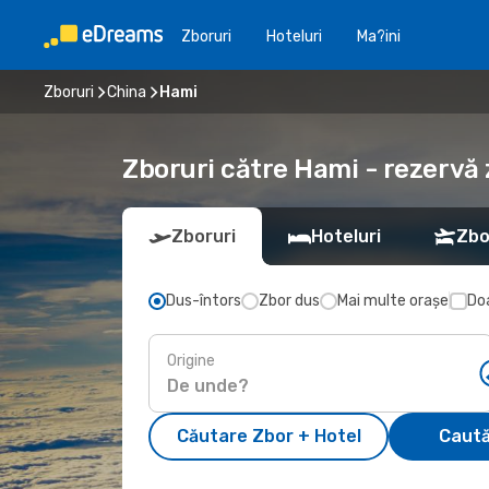
Zboruri
Hoteluri
Ma?ini
Zboruri
China
Hami
Zboruri către Hami - rezervă 
Zboruri
Hoteluri
Zbo
Dus-întors
Zbor dus
Mai multe orașe
Doa
Origine
Căutare Zbor + Hotel
Caută