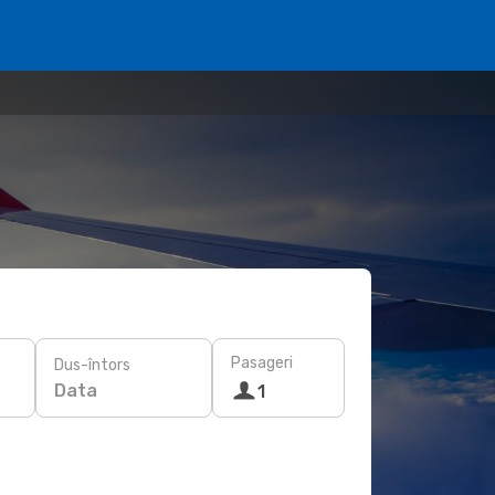
Pasageri
Dus-întors
Data
1