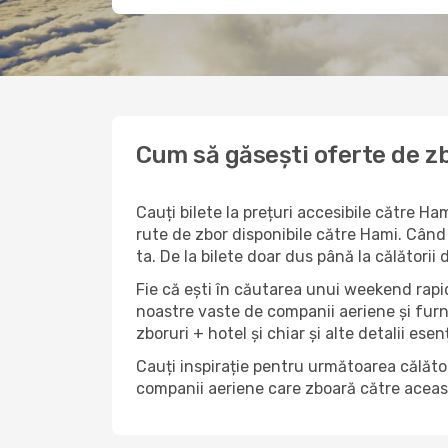
Cum să găsești oferte de zb
Cauți bilete la prețuri accesibile către H
rute de zbor disponibile către Hami. Când r
ta. De la bilete doar dus până la călătorii
Fie că ești în căutarea unui weekend rapid
noastre vaste de companii aeriene și furn
zboruri + hotel și chiar și alte detalii esen
Cauți inspirație pentru următoarea călător
companii aeriene care zboară către această