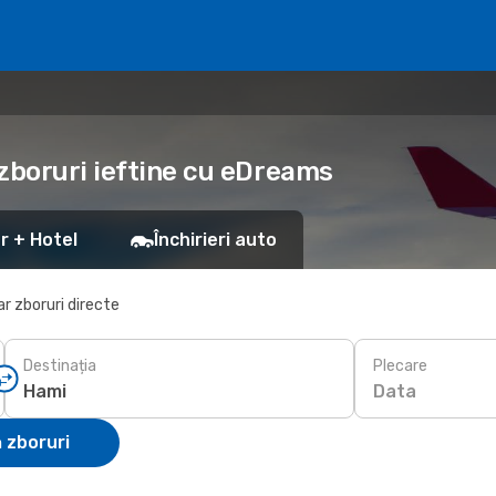
zboruri ieftine cu eDreams
r + Hotel
Închirieri auto
r zboruri directe
Destinația
Plecare
Data
 zboruri