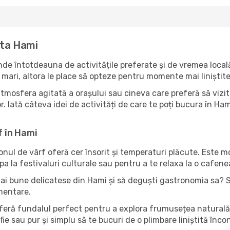
ita Hami
de întotdeauna de activitățile preferate și de vremea local
mari, altora le place să opteze pentru momente mai liniștite 
atmosfera agitată a orașului sau cineva care preferă să vizit
. Iată câteva idei de activități de care te poți bucura în Hami 
f în Hami
zonul de vârf oferă cer însorit și temperaturi plăcute. Este 
pa la festivaluri culturale sau pentru a te relaxa la o cafene
mai bune delicatese din Hami și să deguști gastronomia sa? Se
imentare.
oferă fundalul perfect pentru a explora frumusețea naturală 
fie sau pur și simplu să te bucuri de o plimbare liniștită înc