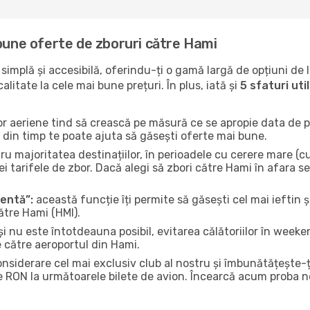
 bune oferte de zboruri către Hami
implă și accesibilă, oferindu-ți o gamă largă de opțiuni de 
litate la cele mai bune prețuri. În plus, iată și
5 sfaturi ut
or aeriene tind să crească pe măsură ce se apropie data de pl
n din timp te poate ajuta să găsești oferte mai bune.
u majoritatea destinațiilor, în perioadele cu cerere mare (cum
i tarifele de zbor. Dacă alegi să zbori către Hami în afara se
gentă”:
această funcție îți permite să găsești cel mai ieftin ș
ătre Hami (HMI).
și nu este întotdeauna posibil, evitarea călătoriilor în weeke
e către aeroportul din Hami.
onsiderare cel mai exclusiv club al nostru și îmbunătățește-
e RON la următoarele bilete de avion. Încearcă acum proba no