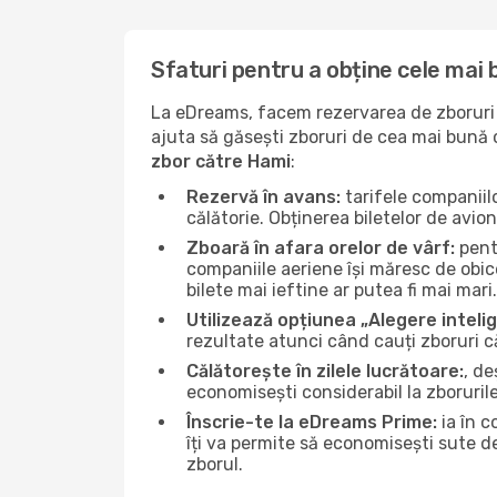
Sfaturi pentru a obține cele mai
La eDreams, facem rezervarea de zboruri s
ajuta să găsești zboruri de cea mai bună ca
zbor către Hami
:
Rezervă în avans:
tarifele companiil
călătorie. Obținerea biletelor de avio
Zboară în afara orelor de vârf:
pentr
companiile aeriene își măresc de obice
bilete mai ieftine ar putea fi mai mari.
Utilizează opțiunea „Alegere inteli
rezultate atunci când cauți zboruri c
Călătorește în zilele lucrătoare:
, de
economisești considerabil la zboruril
Înscrie-te la eDreams Prime:
ia în c
îți va permite să economisești sute d
zborul.