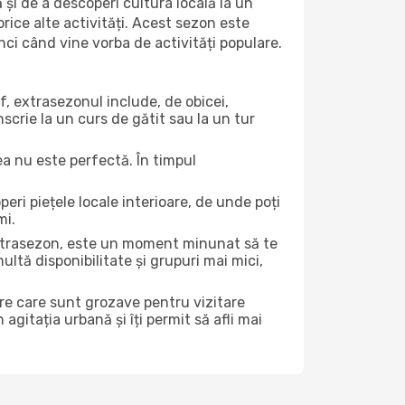
 și de a descoperi cultura locală la un
 orice alte activități. Acest sezon este
nci când vine vorba de activități populare.
f, extrasezonul include, de obicei,
scrie la un curs de gătit sau la un tur
ea nu este perfectă. În timpul
ri piețele locale interioare, de unde poți
mi.
 extrasezon, este un moment minunat să te
ltă disponibilitate și grupuri mai mici,
ere care sunt grozave pentru vizitare
gitația urbană și îți permit să afli mai