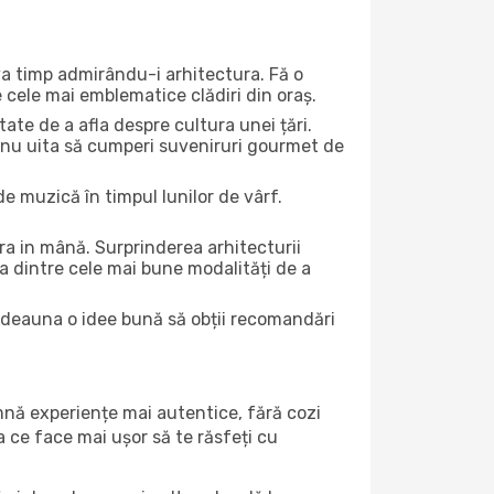
eva timp admirându-i arhitectura. Fă o
e cele mai emblematice clădiri din oraș.
te de a afla despre cultura unei țări.
Și nu uita să cumperi suveniruri gourmet de
e muzică în timpul lunilor de vârf.
a in mână. Surprinderea arhitecturii
una dintre cele mai bune modalități de a
totdeauna o idee bună să obții recomandări
amnă experiențe mai autentice, fără cozi
ea ce face mai ușor să te răsfeți cu