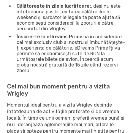
Călătorește în zilele lucrătoare:
, deși nu este
întotdeauna posibil, evitarea călătoriilor în
weekend și sărbătorile legale te poate ajuta să
economisești considerabil la zborurile către
aeroportul din Wrigley.
Înscrie-te la eDreams Prime:
ia în considerare
cel mai exclusiv club al nostru și îmbunătățește-
ți experiența de călătorie. eDreams Prime îți va
permite să economisești sute de RON la
următoarele bilete de avion. Încearcă acum
proba noastră gratuită de 15 zile când rezervi
zborul.
Cel mai bun moment pentru a vizita
Wrigley
Momentul ideal pentru a vizita Wrigley depinde
întotdeauna de activitățile preferate și de vremea
locală. În timp ce unii oameni preferă vremea bună și
nu îi deranjează aglomerațiile mai mari, altora le
place să opteze pentru momente mai liniștite pentru