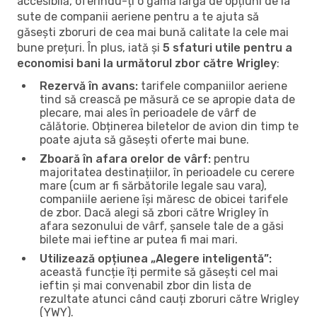
accesibilă, oferindu-ți o gamă largă de opțiuni de la
sute de companii aeriene pentru a te ajuta să
găsești zboruri de cea mai bună calitate la cele mai
bune prețuri. În plus, iată și
5 sfaturi utile pentru a
economisi bani la următorul zbor către Wrigley
:
Rezervă în avans:
tarifele companiilor aeriene
tind să crească pe măsură ce se apropie data de
plecare, mai ales în perioadele de vârf de
călătorie. Obținerea biletelor de avion din timp te
poate ajuta să găsești oferte mai bune.
Zboară în afara orelor de vârf:
pentru
majoritatea destinațiilor, în perioadele cu cerere
mare (cum ar fi sărbătorile legale sau vara),
companiile aeriene își măresc de obicei tarifele
de zbor. Dacă alegi să zbori către Wrigley în
afara sezonului de vârf, șansele tale de a găsi
bilete mai ieftine ar putea fi mai mari.
Utilizează opțiunea „Alegere inteligentă”:
această funcție îți permite să găsești cel mai
ieftin și mai convenabil zbor din lista de
rezultate atunci când cauți zboruri către Wrigley
(YWY).