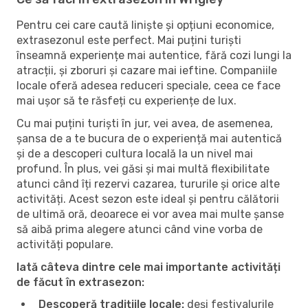
Pentru cei care caută liniște și opțiuni economice,
extrasezonul este perfect. Mai puțini turiști
înseamnă experiențe mai autentice, fără cozi lungi la
atracții, și zboruri și cazare mai ieftine. Companiile
locale oferă adesea reduceri speciale, ceea ce face
mai ușor să te răsfeți cu experiențe de lux.
Cu mai puțini turiști în jur, vei avea, de asemenea,
șansa de a te bucura de o experiență mai autentică
și de a descoperi cultura locală la un nivel mai
profund. În plus, vei găsi și mai multă flexibilitate
atunci când îți rezervi cazarea, tururile și orice alte
activități. Acest sezon este ideal și pentru călătorii
de ultimă oră, deoarece ei vor avea mai multe șanse
să aibă prima alegere atunci când vine vorba de
activități populare.
Iată câteva dintre cele mai importante activități
de făcut în extrasezon:
Descoperă tradițiile locale:
deși festivalurile