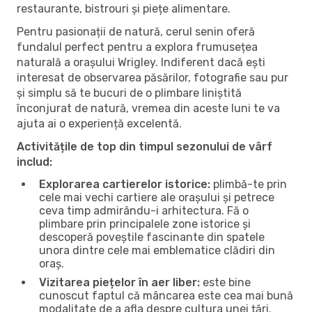
restaurante, bistrouri și piețe alimentare.
Pentru pasionații de natură, cerul senin oferă
fundalul perfect pentru a explora frumusețea
naturală a orașului Wrigley. Indiferent dacă ești
interesat de observarea păsărilor, fotografie sau pur
și simplu să te bucuri de o plimbare liniștită
înconjurat de natură, vremea din aceste luni te va
ajuta ai o experiență excelentă.
Activitățile de top din timpul sezonului de vârf
includ:
Explorarea cartierelor istorice:
plimbă-te prin
cele mai vechi cartiere ale orașului și petrece
ceva timp admirându-i arhitectura. Fă o
plimbare prin principalele zone istorice și
descoperă poveștile fascinante din spatele
unora dintre cele mai emblematice clădiri din
oraș.
Vizitarea piețelor în aer liber:
este bine
cunoscut faptul că mâncarea este cea mai bună
modalitate de a afla despre cultura unei țări.