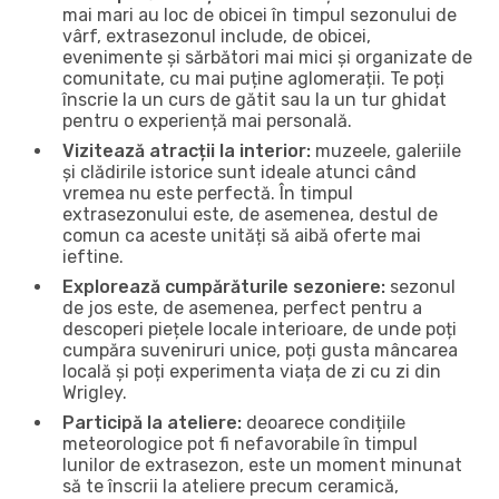
mai mari au loc de obicei în timpul sezonului de
vârf, extrasezonul include, de obicei,
evenimente și sărbători mai mici și organizate de
comunitate, cu mai puține aglomerații. Te poți
înscrie la un curs de gătit sau la un tur ghidat
pentru o experiență mai personală.
Vizitează atracții la interior:
muzeele, galeriile
și clădirile istorice sunt ideale atunci când
vremea nu este perfectă. În timpul
extrasezonului este, de asemenea, destul de
comun ca aceste unități să aibă oferte mai
ieftine.
Explorează cumpărăturile sezoniere:
sezonul
de jos este, de asemenea, perfect pentru a
descoperi piețele locale interioare, de unde poți
cumpăra suveniruri unice, poți gusta mâncarea
locală și poți experimenta viața de zi cu zi din
Wrigley.
Participă la ateliere:
deoarece condițiile
meteorologice pot fi nefavorabile în timpul
lunilor de extrasezon, este un moment minunat
să te înscrii la ateliere precum ceramică,