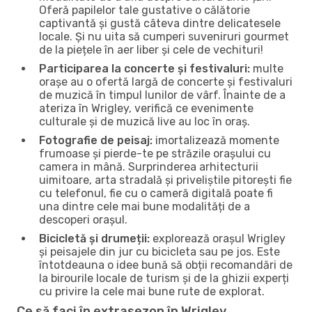
Oferă papilelor tale gustative o călătorie
captivantă și gustă câteva dintre delicatesele
locale. Și nu uita să cumperi suveniruri gourmet
de la piețele în aer liber și cele de vechituri!
Participarea la concerte și festivaluri:
multe
orașe au o ofertă largă de concerte și festivaluri
de muzică în timpul lunilor de vârf. Înainte de a
ateriza în Wrigley, verifică ce evenimente
culturale și de muzică live au loc în oraș.
Fotografie de peisaj:
imortalizează momente
frumoase și pierde-te pe străzile orașului cu
camera in mână. Surprinderea arhitecturii
uimitoare, arta stradală și priveliștile pitorești fie
cu telefonul, fie cu o cameră digitală poate fi
una dintre cele mai bune modalități de a
descoperi orașul.
Bicicletă și drumeții:
explorează orașul Wrigley
și peisajele din jur cu bicicleta sau pe jos. Este
întotdeauna o idee bună să obții recomandări de
la birourile locale de turism și de la ghizii experți
cu privire la cele mai bune rute de explorat.
Ce să faci în extrasezon în Wrigley