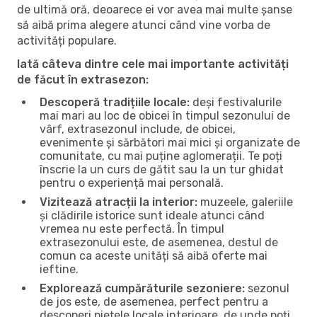
de ultimă oră, deoarece ei vor avea mai multe șanse
să aibă prima alegere atunci când vine vorba de
activități populare.
Iată câteva dintre cele mai importante activități
de făcut în extrasezon:
Descoperă tradițiile locale:
deși festivalurile
mai mari au loc de obicei în timpul sezonului de
vârf, extrasezonul include, de obicei,
evenimente și sărbători mai mici și organizate de
comunitate, cu mai puține aglomerații. Te poți
înscrie la un curs de gătit sau la un tur ghidat
pentru o experiență mai personală.
Vizitează atracții la interior:
muzeele, galeriile
și clădirile istorice sunt ideale atunci când
vremea nu este perfectă. În timpul
extrasezonului este, de asemenea, destul de
comun ca aceste unități să aibă oferte mai
ieftine.
Explorează cumpărăturile sezoniere:
sezonul
de jos este, de asemenea, perfect pentru a
descoperi piețele locale interioare, de unde poți