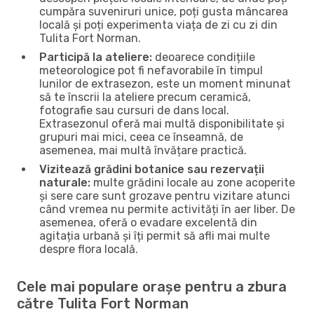
cumpăra suveniruri unice, poți gusta mâncarea
locală și poți experimenta viața de zi cu zi din
Tulita Fort Norman.
Participă la ateliere:
deoarece condițiile
meteorologice pot fi nefavorabile în timpul
lunilor de extrasezon, este un moment minunat
să te înscrii la ateliere precum ceramică,
fotografie sau cursuri de dans local.
Extrasezonul oferă mai multă disponibilitate și
grupuri mai mici, ceea ce înseamnă, de
asemenea, mai multă învățare practică.
Vizitează grădini botanice sau rezervații
naturale:
multe grădini locale au zone acoperite
și sere care sunt grozave pentru vizitare atunci
când vremea nu permite activități în aer liber. De
asemenea, oferă o evadare excelentă din
agitația urbană și îți permit să afli mai multe
despre flora locală.
Cele mai populare orașe pentru a zbura
către Tulita Fort Norman