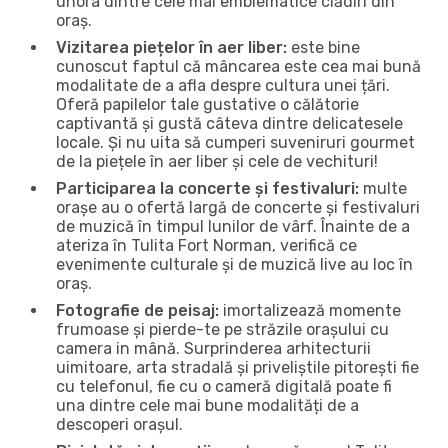
unora dintre cele mai emblematice clădiri din
oraș.
Vizitarea piețelor în aer liber:
este bine
cunoscut faptul că mâncarea este cea mai bună
modalitate de a afla despre cultura unei țări.
Oferă papilelor tale gustative o călătorie
captivantă și gustă câteva dintre delicatesele
locale. Și nu uita să cumperi suveniruri gourmet
de la piețele în aer liber și cele de vechituri!
Participarea la concerte și festivaluri:
multe
orașe au o ofertă largă de concerte și festivaluri
de muzică în timpul lunilor de vârf. Înainte de a
ateriza în Tulita Fort Norman, verifică ce
evenimente culturale și de muzică live au loc în
oraș.
Fotografie de peisaj:
imortalizează momente
frumoase și pierde-te pe străzile orașului cu
camera in mână. Surprinderea arhitecturii
uimitoare, arta stradală și priveliștile pitorești fie
cu telefonul, fie cu o cameră digitală poate fi
una dintre cele mai bune modalități de a
descoperi orașul.