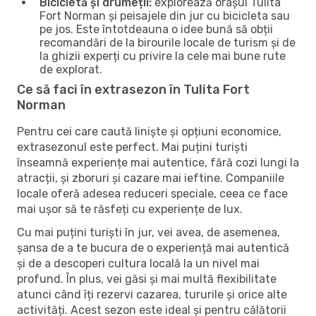
Bicicletă și drumeții:
explorează orașul Tulita
Fort Norman și peisajele din jur cu bicicleta sau
pe jos. Este întotdeauna o idee bună să obții
recomandări de la birourile locale de turism și de
la ghizii experți cu privire la cele mai bune rute
de explorat.
Ce să faci în extrasezon în Tulita Fort
Norman
Pentru cei care caută liniște și opțiuni economice,
extrasezonul este perfect. Mai puțini turiști
înseamnă experiențe mai autentice, fără cozi lungi la
atracții, și zboruri și cazare mai ieftine. Companiile
locale oferă adesea reduceri speciale, ceea ce face
mai ușor să te răsfeți cu experiențe de lux.
Cu mai puțini turiști în jur, vei avea, de asemenea,
șansa de a te bucura de o experiență mai autentică
și de a descoperi cultura locală la un nivel mai
profund. În plus, vei găsi și mai multă flexibilitate
atunci când îți rezervi cazarea, tururile și orice alte
activități. Acest sezon este ideal și pentru călătorii