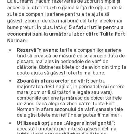
La eDreams, facem rezervarea de zboruri simplă și
accesibilă, oferindu-ți o gamă largă de opțiuni de la
sute de companii aeriene pentru a te ajuta să
găsești zboruri de cea mai bună calitate la cele mai
bune prețuri. În plus, iată și
5 sfaturi utile pentru a
economisi bani la următorul zbor către Tulita Fort
Norman
:
Rezervă în avans:
tarifele companiilor aeriene
tind să crească pe măsură ce se apropie data de
plecare, mai ales în perioadele de vârf de
călătorie. Obținerea biletelor de avion din timp te
poate ajuta să găsești oferte mai bune.
Zboară în afara orelor de vârf:
pentru
majoritatea destinațiilor, în perioadele cu cerere
mare (cum ar fi sărbătorile legale sau vara),
companiile aeriene își măresc de obicei tarifele
de zbor. Dacă alegi să zbori către Tulita Fort
Norman în afara sezonului de vârf, șansele tale
de a găsi bilete mai ieftine ar putea fi mai mari.
Utilizează opțiunea „Alegere inteligentă”:
această funcție îți permite să găsești cel mai