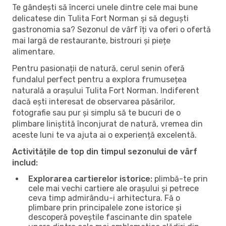
Te gândești să încerci unele dintre cele mai bune
delicatese din Tulita Fort Norman și să deguști
gastronomia sa? Sezonul de vârf îți va oferi o ofertă
mai largă de restaurante, bistrouri și piețe
alimentare.
Pentru pasionații de natură, cerul senin oferă
fundalul perfect pentru a explora frumusețea
naturală a orașului Tulita Fort Norman. Indiferent
dacă ești interesat de observarea păsărilor,
fotografie sau pur și simplu să te bucuri de o
plimbare liniștită înconjurat de natură, vremea din
aceste luni te va ajuta ai o experiență excelentă.
Activitățile de top din timpul sezonului de vârf
includ:
Explorarea cartierelor istorice:
plimbă-te prin
cele mai vechi cartiere ale orașului și petrece
ceva timp admirându-i arhitectura. Fă o
plimbare prin principalele zone istorice și
descoperă poveștile fascinante din spatele