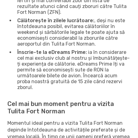
ieftin și mai convenabil zbor din lista de
rezultate atunci când cauți zboruri către Tulita
Fort Norman (ZFN).
Călătorește în zilele lucrătoare:
, deși nu este
întotdeauna posibil, evitarea călătoriilor în
weekend și sărbătorile legale te poate ajuta să
economisești considerabil la zborurile către
aeroportul din Tulita Fort Norman.
Înscrie-te la eDreams Prime:
ia în considerare
cel mai exclusiv club al nostru și îmbunătățește-
ți experiența de călătorie. eDreams Prime îți va
permite să economisești sute de RON la
următoarele bilete de avion. Încearcă acum
proba noastră gratuită de 15 zile când rezervi
zborul.
Cel mai bun moment pentru a vizita
Tulita Fort Norman
Momentul ideal pentru a vizita Tulita Fort Norman
depinde întotdeauna de activitățile preferate și de
vremea locală. În timp ce unii oameni preferă vremea