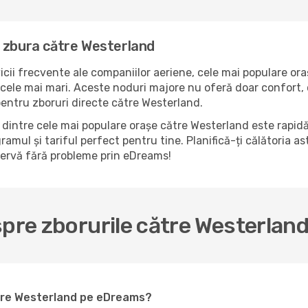
a zbura către Westerland
icii frecvente ale companiilor aeriene, cele mai populare ora
cele mai mari. Aceste noduri majore nu oferă doar confort, c
pentru zboruri directe către Westerland.
dintre cele mai populare orașe către Westerland este rapidă
ramul și tariful perfect pentru tine. Planifică-ți călătoria a
zervă fără probleme prin eDreams!
spre zborurile către Westerlan
ătre Westerland pe eDreams?