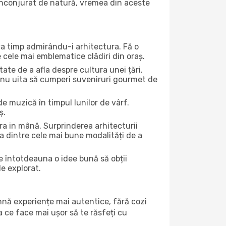
ă înconjurat de natură, vremea din aceste
eva timp admirându-i arhitectura. Fă o
e cele mai emblematice clădiri din oraș.
te de a afla despre cultura unei țări.
Și nu uita să cumperi suveniruri gourmet de
e muzică în timpul lunilor de vârf.
ș.
a in mână. Surprinderea arhitecturii
una dintre cele mai bune modalități de a
te întotdeauna o idee bună să obții
de explorat.
amnă experiențe mai autentice, fără cozi
ea ce face mai ușor să te răsfeți cu