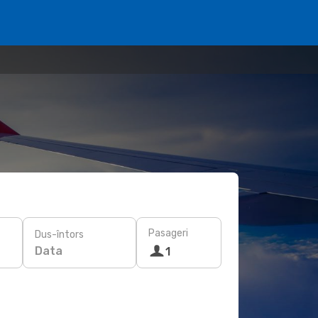
Pasageri
Dus-întors
Data
1