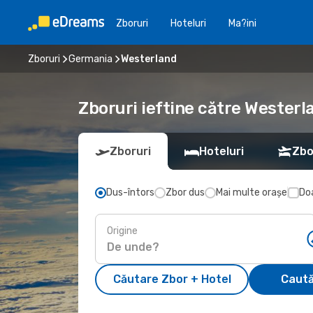
Zboruri
Hoteluri
Ma?ini
Zboruri
Germania
Westerland
Zboruri ieftine către Westerl
Zboruri
Hoteluri
Zbo
Dus-întors
Zbor dus
Mai multe orașe
Doa
Origine
Căutare Zbor + Hotel
Caută