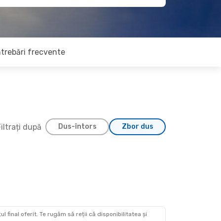
ntrebări frecvente
iltrați după
Dus-întors
Zbor dus
 final oferit. Te rugăm să reții că disponibilitatea și