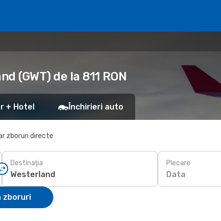
and (GWT) de la 811 RON
r + Hotel
Închirieri auto
r zboruri directe
Destinația
Plecare
Data
 zboruri