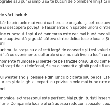
tografie sau pur și simplu să te bucuri de o plimbare liniștit
de vârf includ:
bă-te prin cele mai vechi cartiere ale orașului și petrece c
ce și descoperă poveștile fascinante din spatele unora dintr
ine cunoscut faptul că mâncarea este cea mai bună modalita
torie captivantă și gustă câteva dintre delicatesele locale. 
ri!
uri:
multe orașe au o ofertă largă de concerte și festivaluri d
rifică ce evenimente culturale și de muzică live au loc în ora
omente frumoase și pierde-te pe străzile orașului cu camer
e pitorești fie cu telefonul, fie cu o cameră digitală poate fi 
l Westerland și peisajele din jur cu bicicleta sau pe jos. Es
urism și de la ghizii experți cu privire la cele mai bune rute 
and
conomice, extrasezonul este perfect. Mai puțini turiști înse
 ieftine. Companiile locale oferă adesea reduceri speciale, ce