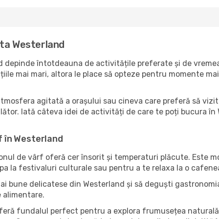
ita Westerland
 depinde întotdeauna de activitățile preferate și de vremea 
ile mai mari, altora le place să opteze pentru momente mai li
atmosfera agitată a orașului sau cineva care preferă să vizi
ător. Iată câteva idei de activități de care te poți bucura în 
rf în Westerland
zonul de vârf oferă cer însorit și temperaturi plăcute. Este 
pa la festivaluri culturale sau pentru a te relaxa la o cafene
mai bune delicatese din Westerland și să deguști gastronomia 
e alimentare.
oferă fundalul perfect pentru a explora frumusețea naturală