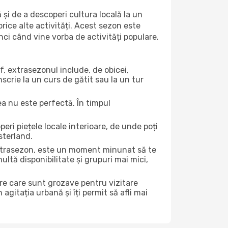
 și de a descoperi cultura locală la un
 orice alte activități. Acest sezon este
nci când vine vorba de activități populare.
f, extrasezonul include, de obicei,
scrie la un curs de gătit sau la un tur
ea nu este perfectă. În timpul
ri piețele locale interioare, de unde poți
sterland.
 extrasezon, este un moment minunat să te
ltă disponibilitate și grupuri mai mici,
ere care sunt grozave pentru vizitare
gitația urbană și îți permit să afli mai