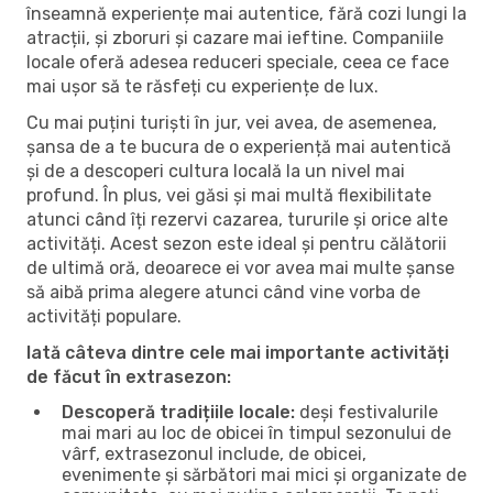
înseamnă experiențe mai autentice, fără cozi lungi la
atracții, și zboruri și cazare mai ieftine. Companiile
locale oferă adesea reduceri speciale, ceea ce face
mai ușor să te răsfeți cu experiențe de lux.
Cu mai puțini turiști în jur, vei avea, de asemenea,
șansa de a te bucura de o experiență mai autentică
și de a descoperi cultura locală la un nivel mai
profund. În plus, vei găsi și mai multă flexibilitate
atunci când îți rezervi cazarea, tururile și orice alte
activități. Acest sezon este ideal și pentru călătorii
de ultimă oră, deoarece ei vor avea mai multe șanse
să aibă prima alegere atunci când vine vorba de
activități populare.
Iată câteva dintre cele mai importante activități
de făcut în extrasezon:
Descoperă tradițiile locale:
deși festivalurile
mai mari au loc de obicei în timpul sezonului de
vârf, extrasezonul include, de obicei,
evenimente și sărbători mai mici și organizate de