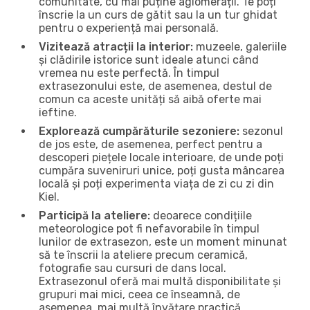
comunitate, cu mai puține aglomerații. Te poți
înscrie la un curs de gătit sau la un tur ghidat
pentru o experiență mai personală.
Vizitează atracții la interior:
muzeele, galeriile
și clădirile istorice sunt ideale atunci când
vremea nu este perfectă. În timpul
extrasezonului este, de asemenea, destul de
comun ca aceste unități să aibă oferte mai
ieftine.
Explorează cumpărăturile sezoniere:
sezonul
de jos este, de asemenea, perfect pentru a
descoperi piețele locale interioare, de unde poți
cumpăra suveniruri unice, poți gusta mâncarea
locală și poți experimenta viața de zi cu zi din
Kiel.
Participă la ateliere:
deoarece condițiile
meteorologice pot fi nefavorabile în timpul
lunilor de extrasezon, este un moment minunat
să te înscrii la ateliere precum ceramică,
fotografie sau cursuri de dans local.
Extrasezonul oferă mai multă disponibilitate și
grupuri mai mici, ceea ce înseamnă, de
asemenea, mai multă învățare practică.