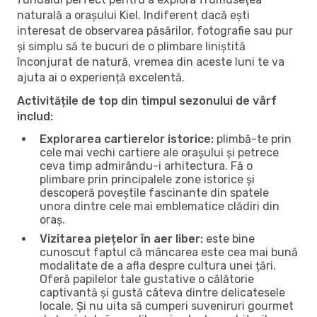
naturală a orașului Kiel. Indiferent dacă ești
interesat de observarea păsărilor, fotografie sau pur
și simplu să te bucuri de o plimbare liniștită
înconjurat de natură, vremea din aceste luni te va
ajuta ai o experiență excelentă.
Activitățile de top din timpul sezonului de vârf
includ:
Explorarea cartierelor istorice:
plimbă-te prin
cele mai vechi cartiere ale orașului și petrece
ceva timp admirându-i arhitectura. Fă o
plimbare prin principalele zone istorice și
descoperă poveștile fascinante din spatele
unora dintre cele mai emblematice clădiri din
oraș.
Vizitarea piețelor în aer liber:
este bine
cunoscut faptul că mâncarea este cea mai bună
modalitate de a afla despre cultura unei țări.
Oferă papilelor tale gustative o călătorie
captivantă și gustă câteva dintre delicatesele
locale. Și nu uita să cumperi suveniruri gourmet