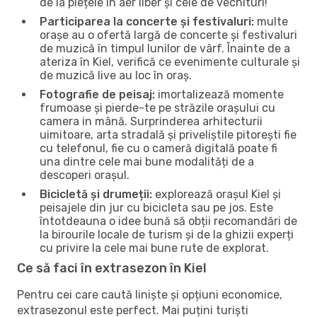
de la piețele în aer liber și cele de vechituri!
Participarea la concerte și festivaluri:
multe
orașe au o ofertă largă de concerte și festivaluri
de muzică în timpul lunilor de vârf. Înainte de a
ateriza în Kiel, verifică ce evenimente culturale și
de muzică live au loc în oraș.
Fotografie de peisaj:
imortalizează momente
frumoase și pierde-te pe străzile orașului cu
camera in mână. Surprinderea arhitecturii
uimitoare, arta stradală și priveliștile pitorești fie
cu telefonul, fie cu o cameră digitală poate fi
una dintre cele mai bune modalități de a
descoperi orașul.
Bicicletă și drumeții:
explorează orașul Kiel și
peisajele din jur cu bicicleta sau pe jos. Este
întotdeauna o idee bună să obții recomandări de
la birourile locale de turism și de la ghizii experți
cu privire la cele mai bune rute de explorat.
Ce să faci în extrasezon în Kiel
Pentru cei care caută liniște și opțiuni economice,
extrasezonul este perfect. Mai puțini turiști