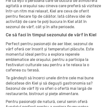
Fie că ești o persoană care se bucură de atmosfera
agitată a orașului sau cineva care preferă să viziteze
într-un ritm mai relaxat, Kiel are ceva de oferit
pentru fiecare tip de călător. Iată câteva idei de
activități de care te poți bucura în Kiel atât în ​​
sezonul de vârf, cât și în alte perioade.
Ce să faci în timpul sezonului de vârf în Kiel
Perfect pentru pasionații de aer liber, sezonul de
vârf oferă cer însorit și temperaturi plăcute. Este
momentul ideal pentru a explora reperele
emblematice ale orașului, pentru a participa la
festivaluri culturale sau pentru a te relaxa la o
cafenea cu terasă.
Te gândești să încerci unele dintre cele mai bune
delicatese din Kiel și să deguști gastronomia sa?
Sezonul de vârf îți va oferi o ofertă mai largă de
restaurante, bistrouri și piețe alimentare.
Pentru pasionații de natură, cerul senin oferă
fundalul perfect pentru a explora frumusețea