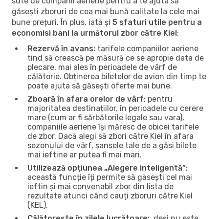
sute de companii aeriene pentru a te ajuta să
găsești zboruri de cea mai bună calitate la cele mai
bune prețuri. În plus, iată și
5 sfaturi utile pentru a
economisi bani la următorul zbor către Kiel
:
Rezervă în avans:
tarifele companiilor aeriene
tind să crească pe măsură ce se apropie data de
plecare, mai ales în perioadele de vârf de
călătorie. Obținerea biletelor de avion din timp te
poate ajuta să găsești oferte mai bune.
Zboară în afara orelor de vârf:
pentru
majoritatea destinațiilor, în perioadele cu cerere
mare (cum ar fi sărbătorile legale sau vara),
companiile aeriene își măresc de obicei tarifele
de zbor. Dacă alegi să zbori către Kiel în afara
sezonului de vârf, șansele tale de a găsi bilete
mai ieftine ar putea fi mai mari.
Utilizează opțiunea „Alegere inteligentă”:
această funcție îți permite să găsești cel mai
ieftin și mai convenabil zbor din lista de
rezultate atunci când cauți zboruri către Kiel
(KEL).
Călătorește în zilele lucrătoare:
, deși nu este