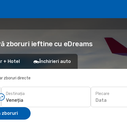
vă zboruri ieftine cu eDreams
r + Hotel
Închirieri auto
r zboruri directe
Destinația
Plecare
Data
 zboruri