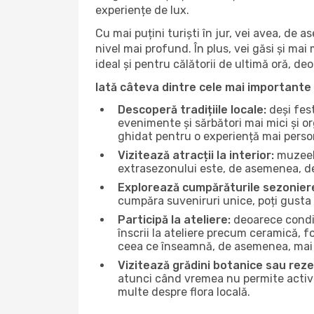
experiențe de lux.
Cu mai puțini turiști în jur, vei avea, de
nivel mai profund. În plus, vei găsi și mai 
ideal și pentru călătorii de ultimă oră, d
Iată câteva dintre cele mai importante 
Descoperă tradițiile locale:
deși fest
evenimente și sărbători mai mici și or
ghidat pentru o experiență mai perso
Vizitează atracții la interior:
muzeele
extrasezonului este, de asemenea, de
Explorează cumpărăturile sezonier
cumpăra suveniruri unice, poți gusta 
Participă la ateliere:
deoarece condiț
înscrii la ateliere precum ceramică, f
ceea ce înseamnă, de asemenea, mai 
Vizitează grădini botanice sau reze
atunci când vremea nu permite activită
multe despre flora locală.