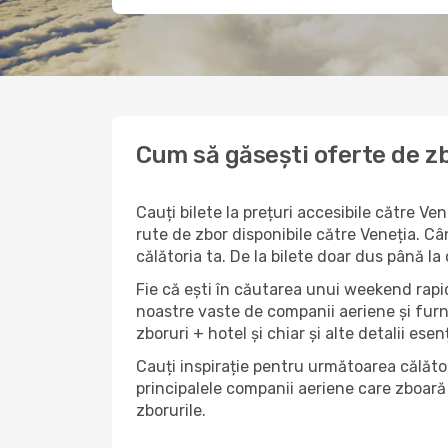
Cum să găsești oferte de zb
Cauți bilete la prețuri accesibile către V
rute de zbor disponibile către Veneția. Cân
călătoria ta. De la bilete doar dus până la
Fie că ești în căutarea unui weekend rapid
noastre vaste de companii aeriene și furn
zboruri + hotel și chiar și alte detalii esen
Cauți inspirație pentru următoarea călător
principalele companii aeriene care zboară 
zborurile.