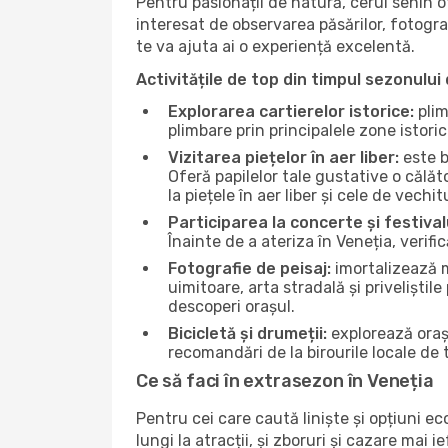
Pentru pasionații de natură, cerul senin 
interesat de observarea păsărilor, fotogra
te va ajuta ai o experiență excelentă.
Activitățile de top din timpul sezonului 
Explorarea cartierelor istorice:
plim
plimbare prin principalele zone istori
Vizitarea piețelor în aer liber:
este b
Oferă papilelor tale gustative o călă
la piețele în aer liber și cele de vechitu
Participarea la concerte și festival
Înainte de a ateriza în Veneția, verifi
Fotografie de peisaj:
imortalizează m
uimitoare, arta stradală și priveliștil
descoperi orașul.
Bicicletă și drumeții:
explorează orașu
recomandări de la birourile locale de t
Ce să faci în extrasezon în Veneția
Pentru cei care caută liniște și opțiuni e
lungi la atracții, și zboruri și cazare mai