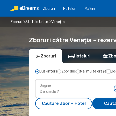
Zboruri
Hoteluri
Ma?ini
Zboruri
Statele Unite
Veneția
Zboruri către Veneția - rezer
Zboruri
Hoteluri
Zbo
Dus-întors
Zbor dus
Mai multe orașe
Doa
Origine
Căutare Zbor + Hotel
Caută