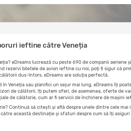
oruri ieftine către Veneția
eneția? eDreams lucrează cu peste 690 de companii aeriene și 
d rezervi biletele de avion ieftine cu noi, poți fi sigur că p
 călătorii dus-întors, eDreams are soluția perfectă.
 în Veneția sau planifici un sejur mai lung, eDreams îți poate
izori de călătorii, îți putem oferi, de asemenea, oferte de 
țiale de călătorie, cum ar fi servicii de închiriere de mașini i
ie? Continuă să citești și află despre unele dintre cele mai i
către această destinație și sfaturi despre cum să îți asiguri