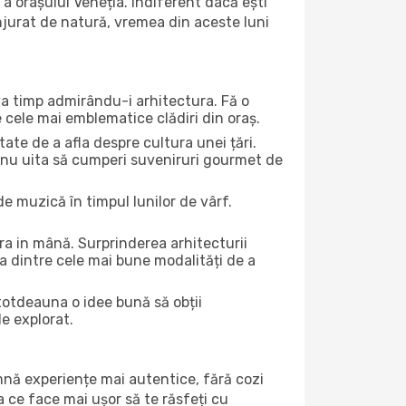
a orașului Veneția. Indiferent dacă ești
onjurat de natură, vremea din aceste luni
eva timp admirându-i arhitectura. Fă o
e cele mai emblematice clădiri din oraș.
te de a afla despre cultura unei țări.
Și nu uita să cumperi suveniruri gourmet de
e muzică în timpul lunilor de vârf.
a in mână. Surprinderea arhitecturii
una dintre cele mai bune modalități de a
ntotdeauna o idee bună să obții
de explorat.
amnă experiențe mai autentice, fără cozi
ea ce face mai ușor să te răsfeți cu