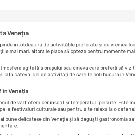
ta Veneția
pinde întotdeauna de activitățile preferate și de vremea loc
ile mai mari, altora le place să opteze pentru momente mai li
tmosfera agitată a orașului sau cineva care preferă să vizit
. Iată câteva idei de activități de care te poți bucura în Veneț
f în Veneția
zonul de vârf oferă cer însorit și temperaturi plăcute. Este 
pa la festivaluri culturale sau pentru a te relaxa la o cafene
ai bune delicatese din Veneția și să deguști gastronomia sa?
imentare.