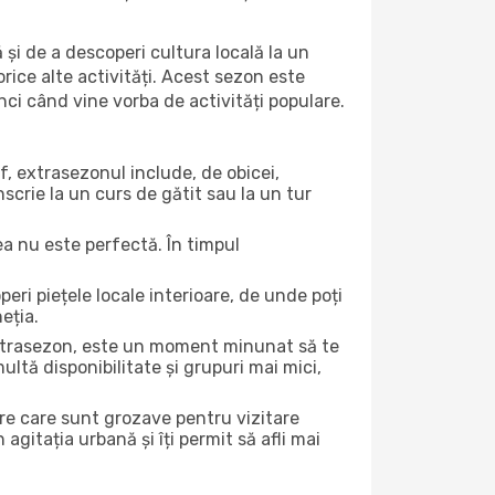
 și de a descoperi cultura locală la un
 orice alte activități. Acest sezon este
nci când vine vorba de activități populare.
f, extrasezonul include, de obicei,
scrie la un curs de gătit sau la un tur
ea nu este perfectă. În timpul
ri piețele locale interioare, de unde poți
eția.
 extrasezon, este un moment minunat să te
ltă disponibilitate și grupuri mai mici,
ere care sunt grozave pentru vizitare
gitația urbană și îți permit să afli mai