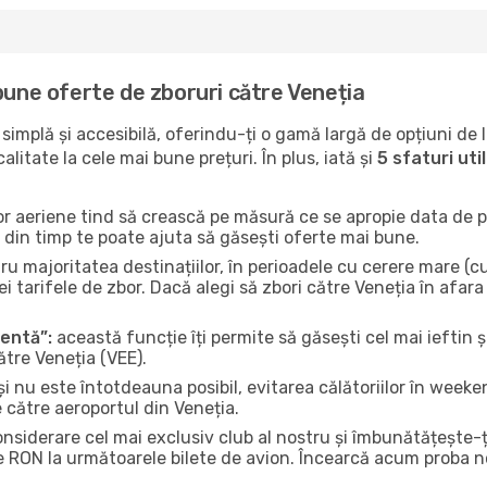
bune oferte de zboruri către Veneția
implă și accesibilă, oferindu-ți o gamă largă de opțiuni de 
litate la cele mai bune prețuri. În plus, iată și
5 sfaturi ut
or aeriene tind să crească pe măsură ce se apropie data de pl
n din timp te poate ajuta să găsești oferte mai bune.
u majoritatea destinațiilor, în perioadele cu cerere mare (cum
i tarifele de zbor. Dacă alegi să zbori către Veneția în afara
gentă”:
această funcție îți permite să găsești cel mai ieftin ș
ătre Veneția (VEE).
și nu este întotdeauna posibil, evitarea călătoriilor în weeke
 către aeroportul din Veneția.
onsiderare cel mai exclusiv club al nostru și îmbunătățește-
e RON la următoarele bilete de avion. Încearcă acum proba no