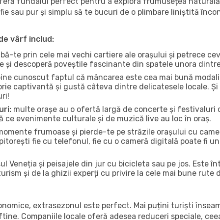
oferă fundalul perfect pentru a explora frumusețea naturală 
fie sau pur și simplu să te bucuri de o plimbare liniștită înc
de vârf includ:
bă-te prin cele mai vechi cartiere ale orașului și petrece c
ce și descoperă poveștile fascinante din spatele unora dintr
ine cunoscut faptul că mâncarea este cea mai bună modalita
torie captivantă și gustă câteva dintre delicatesele locale. 
ri!
uri:
multe orașe au o ofertă largă de concerte și festivaluri d
că ce evenimente culturale și de muzică live au loc în oraș.
omente frumoase și pierde-te pe străzile orașului cu camer
e pitorești fie cu telefonul, fie cu o cameră digitală poate fi 
l Veneția și peisajele din jur cu bicicleta sau pe jos. Este î
urism și de la ghizii experți cu privire la cele mai bune rute 
conomice, extrasezonul este perfect. Mai puțini turiști înse
 ieftine. Companiile locale oferă adesea reduceri speciale, ce