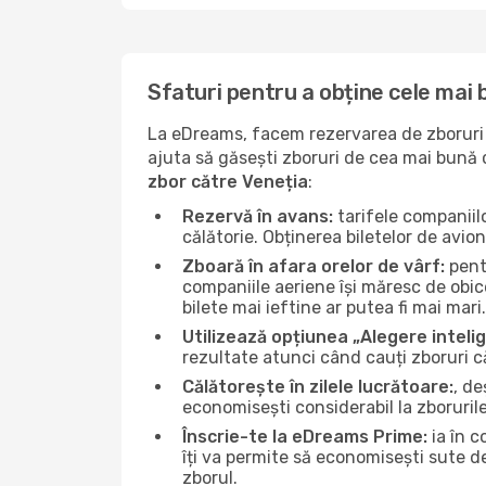
Sfaturi pentru a obține cele mai 
La eDreams, facem rezervarea de zboruri s
ajuta să găsești zboruri de cea mai bună ca
zbor către Veneția
:
Rezervă în avans:
tarifele companiil
călătorie. Obținerea biletelor de avio
Zboară în afara orelor de vârf:
pentr
companiile aeriene își măresc de obice
bilete mai ieftine ar putea fi mai mari.
Utilizează opțiunea „Alegere inteli
rezultate atunci când cauți zboruri c
Călătorește în zilele lucrătoare:
, de
economisești considerabil la zborurile
Înscrie-te la eDreams Prime:
ia în c
îți va permite să economisești sute d
zborul.