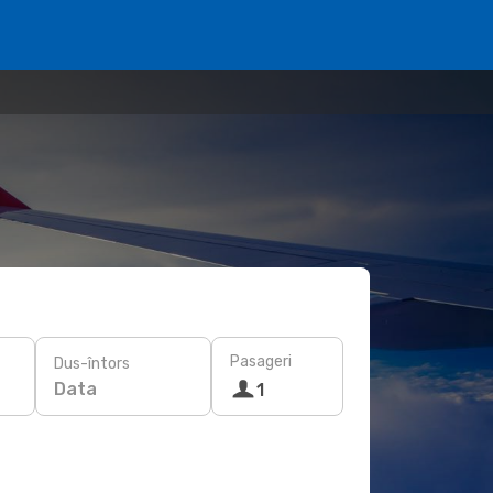
Pasageri
Dus-întors
Data
1