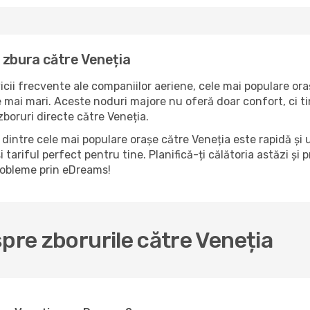
 zbura către Veneția
icii frecvente ale companiilor aeriene, cele mai populare ora
 mai mari. Aceste noduri majore nu oferă doar confort, ci ti
boruri directe către Veneția.
dintre cele mai populare orașe către Veneția este rapidă și 
 tariful perfect pentru tine. Planifică-ți călătoria astăzi și
probleme prin eDreams!
pre zborurile către Veneția