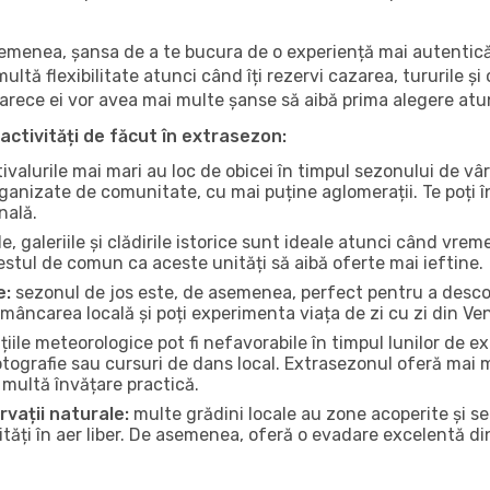
 asemenea, șansa de a te bucura de o experiență mai autentică
multă flexibilitate atunci când îți rezervi cazarea, tururile și
eoarece ei vor avea mai multe șanse să aibă prima alegere atu
activități de făcut în extrasezon:
ivalurile mai mari au loc de obicei în timpul sezonului de vâr
ganizate de comunitate, cu mai puține aglomerații. Te poți în
nală.
, galeriile și clădirile istorice sunt ideale atunci când vrem
stul de comun ca aceste unități să aibă oferte mai ieftine.
e:
sezonul de jos este, de asemenea, perfect pentru a descope
mâncarea locală și poți experimenta viața de zi cu zi din Ven
iile meteorologice pot fi nefavorabile în timpul lunilor de
otografie sau cursuri de dans local. Extrasezonul oferă mai mu
multă învățare practică.
rvații naturale:
multe grădini locale au zone acoperite și s
ți în aer liber. De asemenea, oferă o evadare excelentă din a