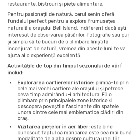
restaurante, bistrouri și piețe alimentare.
Pentru pasionații de natură, cerul senin oferă
fundalul perfect pentru a explora frumusețea
naturală a orașului Bell Island. Indiferent dacă ești
interesat de observarea păsărilor, fotografie sau pur
și simplu să te bucuri de o plimbare liniștită
înconjurat de natură, vremea din aceste luni te va
ajuta ai o experiență excelentă.
Activitățile de top din timpul sezonului de vârf
includ:
Explorarea cartierelor istorice:
plimbă-te prin
cele mai vechi cartiere ale orașului și petrece
ceva timp admirându-i arhitectura. Fă o
plimbare prin principalele zone istorice și
descoperă poveștile fascinante din spatele
unora dintre cele mai emblematice clădiri din
oraș.
Vizitarea piețelor în aer liber:
este bine
cunoscut faptul că mâncarea este cea mai bună
modalitate de a afla despre cultura unei țări.