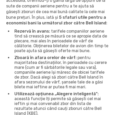
accesibilă, oferindu-ți o gamă largă de opțiuni de la
sute de companii aeriene pentru a te ajuta să
găsești zboruri de cea mai bună calitate la cele mai
bune prețuri. În plus, iată și
5 sfaturi utile pentru a
economisi bani la următorul zbor către Bell Island
:
Rezervă în avans:
tarifele companiilor aeriene
tind să crească pe măsură ce se apropie data de
plecare, mai ales în perioadele de vârf de
călătorie. Obținerea biletelor de avion din timp te
poate ajuta să găsești oferte mai bune.
Zboară în afara orelor de vârf:
pentru
majoritatea destinațiilor, în perioadele cu cerere
mare (cum ar fi sărbătorile legale sau vara),
companiile aeriene își măresc de obicei tarifele
de zbor. Dacă alegi să zbori către Bell Island în
afara sezonului de vârf, șansele tale de a găsi
bilete mai ieftine ar putea fi mai mari.
Utilizează opțiunea „Alegere inteligentă”:
această funcție îți permite să găsești cel mai
ieftin și mai convenabil zbor din lista de
rezultate atunci când cauți zboruri către Bell
Island (KBE).