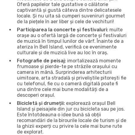
Oferă papilelor tale gustative o călătorie
captivantă și gustă câteva dintre delicatesele
locale. Și nu uita să cumperi suveniruri gourmet
de la piețele în aer liber și cele de vechituri!
Participarea la concerte și festivaluri:
multe
orașe au o ofertă largă de concerte și festivaluri
de muzică în timpul lunilor de vârf. Înainte de a
ateriza în Bell Island, verifică ce evenimente
culturale și de muzică live au loc în oraș.
Fotografie de peisaj:
imortalizează momente
frumoase și pierde-te pe străzile orașului cu
camera in mână. Surprinderea arhitecturii
uimitoare, arta stradală și priveliștile pitorești fie
cu telefonul, fie cu o cameră digitală poate fi
una dintre cele mai bune modalități de a
descoperi orașul.
Bicicletă și drumeții:
explorează orașul Bell
Island și peisajele din jur cu bicicleta sau pe jos.
Este întotdeauna o idee bună să obții
recomandări de la birourile locale de turism și de
la ghizii experți cu privire la cele mai bune rute
de explorat.