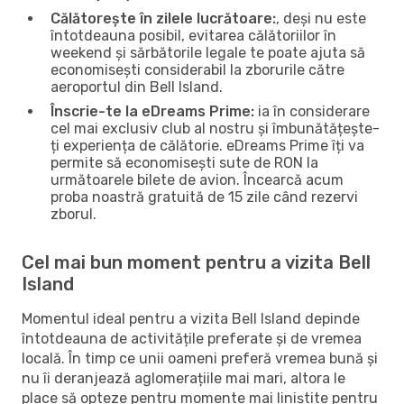
Călătorește în zilele lucrătoare:
, deși nu este
întotdeauna posibil, evitarea călătoriilor în
weekend și sărbătorile legale te poate ajuta să
economisești considerabil la zborurile către
aeroportul din Bell Island.
Înscrie-te la eDreams Prime:
ia în considerare
cel mai exclusiv club al nostru și îmbunătățește-
ți experiența de călătorie. eDreams Prime îți va
permite să economisești sute de RON la
următoarele bilete de avion. Încearcă acum
proba noastră gratuită de 15 zile când rezervi
zborul.
Cel mai bun moment pentru a vizita Bell
Island
Momentul ideal pentru a vizita Bell Island depinde
întotdeauna de activitățile preferate și de vremea
locală. În timp ce unii oameni preferă vremea bună și
nu îi deranjează aglomerațiile mai mari, altora le
place să opteze pentru momente mai liniștite pentru