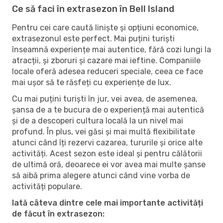
Ce să faci în extrasezon în Bell Island
Pentru cei care caută liniște și opțiuni economice,
extrasezonul este perfect. Mai puțini turiști
înseamnă experiențe mai autentice, fără cozi lungi la
atracții, și zboruri și cazare mai ieftine. Companiile
locale oferă adesea reduceri speciale, ceea ce face
mai ușor să te răsfeți cu experiențe de lux.
Cu mai puțini turiști în jur, vei avea, de asemenea,
șansa de a te bucura de o experiență mai autentică
și de a descoperi cultura locală la un nivel mai
profund. În plus, vei găsi și mai multă flexibilitate
atunci când îți rezervi cazarea, tururile și orice alte
activități. Acest sezon este ideal și pentru călătorii
de ultimă oră, deoarece ei vor avea mai multe șanse
să aibă prima alegere atunci când vine vorba de
activități populare.
Iată câteva dintre cele mai importante activități
de făcut în extrasezon: