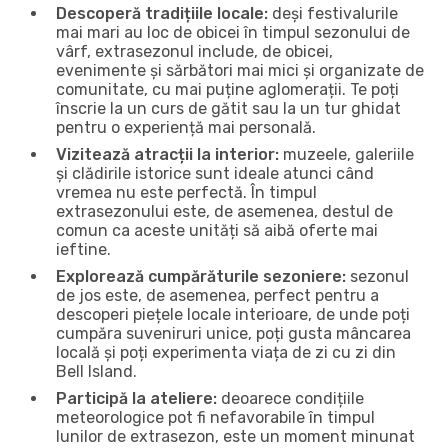
Descoperă tradițiile locale:
deși festivalurile
mai mari au loc de obicei în timpul sezonului de
vârf, extrasezonul include, de obicei,
evenimente și sărbători mai mici și organizate de
comunitate, cu mai puține aglomerații. Te poți
înscrie la un curs de gătit sau la un tur ghidat
pentru o experiență mai personală.
Vizitează atracții la interior:
muzeele, galeriile
și clădirile istorice sunt ideale atunci când
vremea nu este perfectă. În timpul
extrasezonului este, de asemenea, destul de
comun ca aceste unități să aibă oferte mai
ieftine.
Explorează cumpărăturile sezoniere:
sezonul
de jos este, de asemenea, perfect pentru a
descoperi piețele locale interioare, de unde poți
cumpăra suveniruri unice, poți gusta mâncarea
locală și poți experimenta viața de zi cu zi din
Bell Island.
Participă la ateliere:
deoarece condițiile
meteorologice pot fi nefavorabile în timpul
lunilor de extrasezon, este un moment minunat