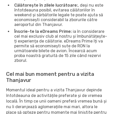
Călătorește în zilele lucrătoare:
, deși nu este
întotdeauna posibil, evitarea călătoriilor în
weekend și sărbătorile legale te poate ajuta să
economisești considerabil la zborurile către
aeroportul din Thanjavur.
Înscrie-te la eDreams Prime:
ia în considerare
cel mai exclusiv club al nostru și îmbunătățește-
ți experiența de călătorie. eDreams Prime îți va
permite să economisești sute de RON la
următoarele bilete de avion. Încearcă acum
proba noastră gratuită de 15 zile când rezervi
zborul.
Cel mai bun moment pentru a vizita
Thanjavur
Momentul ideal pentru a vizita Thanjavur depinde
întotdeauna de activitățile preferate și de vremea
locală. În timp ce unii oameni preferă vremea bună și
nu îi deranjează aglomerațiile mai mari, altora le
place să opteze pentru momente mai liniștite pentru