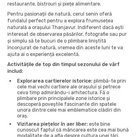
restaurante, bistrouri și piețe alimentare.
Pentru pasionații de natură, cerul senin oferă
fundalul perfect pentru a explora frumusețea
naturală a orașului Thanjavur. Indiferent dacă ești
interesat de observarea păsărilor, fotografie sau pur
și simplu să te bucuri de o plimbare liniștită
înconjurat de natură, vremea din aceste luni te va
ajuta ai o experiență excelentă.
Activitățile de top din timpul sezonului de vârf
includ:
Explorarea cartierelor istorice:
plimbă-te prin
cele mai vechi cartiere ale orașului și petrece
ceva timp admirându-i arhitectura. Fă o
plimbare prin principalele zone istorice și
descoperă poveștile fascinante din spatele
unora dintre cele mai emblematice clădiri din
oraș.
Vizitarea piețelor în aer liber:
este bine
cunoscut faptul că mâncarea este cea mai bună
modalitate de a afla despre cultura unei țări.