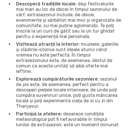
Descoperă tradițiile locale:
deși festivalurile
mai mari au loc de obicei în timpul sezonului de
vârf, extrasezonul include, de obicei,
evenimente și sărbători mai mici și organizate de
comunitate, cu mai puține aglomerații. Te poți
înscrie la un curs de gătit sau la un tur ghidat
pentru o experiență mai personală.
Vizitează atracții la interior:
muzeele, galeriile
și clădirile istorice sunt ideale atunci când
vremea nu este perfectă. În timpul
extrasezonului este, de asemenea, destul de
comun ca aceste unități să aibă oferte mai
ieftine.
Explorează cumpărăturile sezoniere:
sezonul
de jos este, de asemenea, perfect pentru a
descoperi piețele locale interioare, de unde poți
cumpăra suveniruri unice, poți gusta mâncarea
locală și poți experimenta viața de zi cu zi din
Thanjavur.
Participă la ateliere:
deoarece condițiile
meteorologice pot fi nefavorabile în timpul
lunilor de extrasezon, este un moment minunat