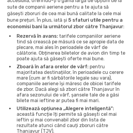
accesibilă, oferindu-ți o gamă largă de opțiuni de la
sute de companii aeriene pentru a te ajuta să
găsești zboruri de cea mai bună calitate la cele mai
bune prețuri. În plus, iată și
5 sfaturi utile pentru a
economisi bani la următorul zbor către Thanjavur
:
Rezervă în avans:
tarifele companiilor aeriene
tind să crească pe măsură ce se apropie data de
plecare, mai ales în perioadele de vârf de
călătorie. Obținerea biletelor de avion din timp te
poate ajuta să găsești oferte mai bune.
Zboară în afara orelor de vârf:
pentru
majoritatea destinațiilor, în perioadele cu cerere
mare (cum ar fi sărbătorile legale sau vara),
companiile aeriene își măresc de obicei tarifele
de zbor. Dacă alegi să zbori către Thanjavur în
afara sezonului de vârf, șansele tale de a găsi
bilete mai ieftine ar putea fi mai mari.
Utilizează opțiunea „Alegere inteligentă”:
această funcție îți permite să găsești cel mai
ieftin și mai convenabil zbor din lista de
rezultate atunci când cauți zboruri către
Thanjavur (TJV).