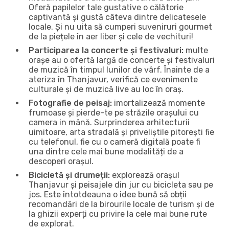
Oferă papilelor tale gustative o călătorie
captivantă și gustă câteva dintre delicatesele
locale. Și nu uita să cumperi suveniruri gourmet
de la piețele în aer liber și cele de vechituri!
Participarea la concerte și festivaluri:
multe
orașe au o ofertă largă de concerte și festivaluri
de muzică în timpul lunilor de vârf. Înainte de a
ateriza în Thanjavur, verifică ce evenimente
culturale și de muzică live au loc în oraș.
Fotografie de peisaj:
imortalizează momente
frumoase și pierde-te pe străzile orașului cu
camera in mână. Surprinderea arhitecturii
uimitoare, arta stradală și priveliștile pitorești fie
cu telefonul, fie cu o cameră digitală poate fi
una dintre cele mai bune modalități de a
descoperi orașul.
Bicicletă și drumeții:
explorează orașul
Thanjavur și peisajele din jur cu bicicleta sau pe
jos. Este întotdeauna o idee bună să obții
recomandări de la birourile locale de turism și de
la ghizii experți cu privire la cele mai bune rute
de explorat.