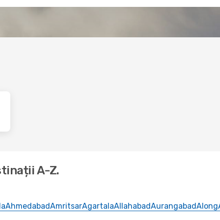
tinații A-Z.
la
Ahmedabad
Amritsar
Agartala
Allahabad
Aurangabad
Along