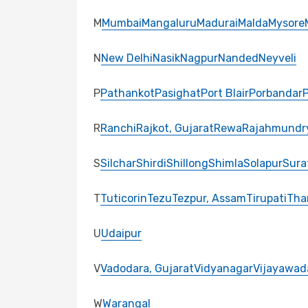
M
Mumbai
Mangaluru
Madurai
Malda
Mysore
N
New Delhi
Nasik
Nagpur
Nanded
Neyveli
P
Pathankot
Pasighat
Port Blair
Porbandar
R
Ranchi
Rajkot, Gujarat
Rewa
Rajahmundr
S
Silchar
Shirdi
Shillong
Shimla
Solapur
Sura
T
Tuticorin
Tezu
Tezpur, Assam
Tirupati
Tha
U
Udaipur
V
Vadodara, Gujarat
Vidyanagar
Vijayawad
W
Warangal