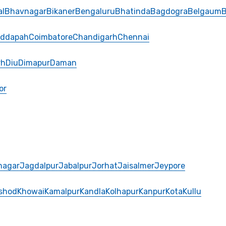
al
Bhavnagar
Bikaner
Bengaluru
Bhatinda
Bagdogra
Belgaum
B
ddapah
Coimbatore
Chandigarh
Chennai
rh
Diu
Dimapur
Daman
or
nagar
Jagdalpur
Jabalpur
Jorhat
Jaisalmer
Jeypore
shod
Khowai
Kamalpur
Kandla
Kolhapur
Kanpur
Kota
Kullu