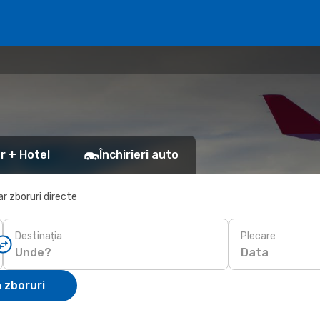
r + Hotel
Închirieri auto
r zboruri directe
Destinația
Plecare
Data
 zboruri