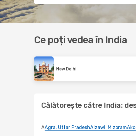
Ce poți vedea în India
New Delhi
Călătorește către India: des
A
Agra, Uttar Pradesh
Aizawl, Mizoram
Ako