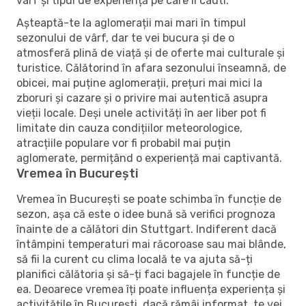
vârf și tipul de experiență pe care îl cauti.
Așteaptă-te la aglomerații mai mari în timpul
sezonului de vârf, dar te vei bucura și de o
atmosferă plină de viață și de oferte mai culturale și
turistice. Călătorind în afara sezonului înseamnă, de
obicei, mai puține aglomerații, prețuri mai mici la
zboruri și cazare și o privire mai autentică asupra
vieții locale. Deși unele activități în aer liber pot fi
limitate din cauza condițiilor meteorologice,
atracțiile populare vor fi probabil mai puțin
aglomerate, permițând o experiență mai captivantă.
Vremea în București
Vremea în București se poate schimba în funcție de
sezon, așa că este o idee bună să verifici prognoza
înainte de a călători din Stuttgart. Indiferent dacă
întâmpini temperaturi mai răcoroase sau mai blânde,
să fii la curent cu clima locală te va ajuta să-ți
planifici călătoria și să-ți faci bagajele în funcție de
ea. Deoarece vremea îți poate influența experiența și
activitățile în București, dacă rămâi informat, te vei