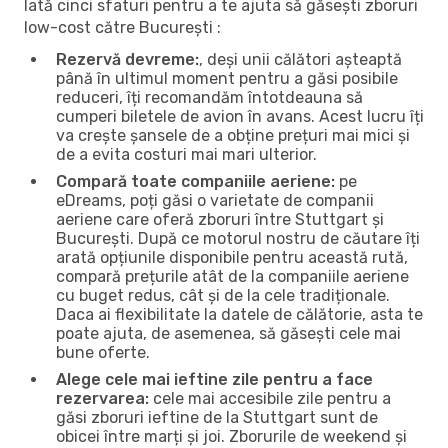
Iată cinci sfaturi pentru a te ajuta să găsești zboruri
low-cost către București :
Rezervă devreme:
, deși unii călători așteaptă
până în ultimul moment pentru a găsi posibile
reduceri, îți recomandăm întotdeauna să
cumperi biletele de avion în avans. Acest lucru îți
va crește șansele de a obține prețuri mai mici și
de a evita costuri mai mari ulterior.
Compară toate companiile aeriene:
pe
eDreams, poți găsi o varietate de companii
aeriene care oferă zboruri între Stuttgart și
București. După ce motorul nostru de căutare îți
arată opțiunile disponibile pentru această rută,
compară prețurile atât de la companiile aeriene
cu buget redus, cât și de la cele tradiționale.
Daca ai flexibilitate la datele de călătorie, asta te
poate ajuta, de asemenea, să găsești cele mai
bune oferte.
Alege cele mai ieftine zile pentru a face
rezervarea:
cele mai accesibile zile pentru a
găsi zboruri ieftine de la Stuttgart sunt de
obicei între marți și joi. Zborurile de weekend și