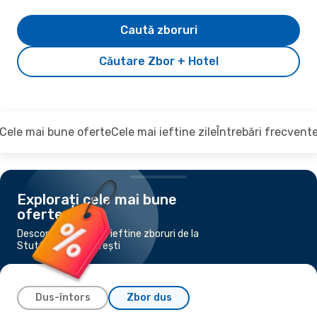
Caută zboruri
Căutare Zbor + Hotel
Cele mai bune oferte
Cele mai ieftine zile
Întrebări frecvent
Explorați cele mai bune
oferte
Descoperiți cele mai ieftine zboruri de la
Stuttgart la București
Dus-întors
Zbor dus