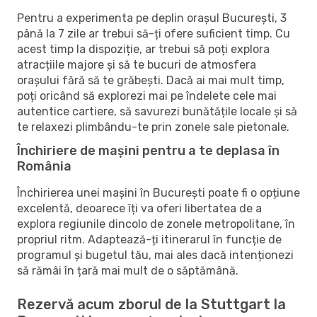
Pentru a experimenta pe deplin orașul București, 3
până la 7 zile ar trebui să-ți ofere suficient timp. Cu
acest timp la dispoziție, ar trebui să poți explora
atracțiile majore și să te bucuri de atmosfera
orașului fără să te grăbești. Dacă ai mai mult timp,
poți oricând să explorezi mai pe îndelete cele mai
autentice cartiere, să savurezi bunătățile locale și să
te relaxezi plimbându-te prin zonele sale pietonale.
Închiriere de mașini pentru a te deplasa în
România
Închirierea unei mașini în București poate fi o opțiune
excelentă, deoarece îți va oferi libertatea de a
explora regiunile dincolo de zonele metropolitane, în
propriul ritm. Adaptează-ți itinerarul în funcție de
programul și bugetul tău, mai ales dacă intenționezi
să rămâi în țară mai mult de o săptămână.
Rezervă acum zborul de la Stuttgart la