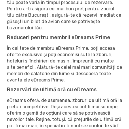
tău poate varia în timpul procesului de rezervare.
Pentru a-ți asigura cel mai bun preț pentru zborul
tău către București, asigură-te că rezervi imediat ce
găsești un bilet de avion care se potrivește
buzunarului tău.
Reduceri pentru membrii eDreams Prime
În calitate de membru eDreams Prime, poți accesa
oferte exclusive și poți economisi sute la zboruri,
hoteluri și închirieri de mașini, împreună cu multe
alte beneficii. Alătură-te celei mai mari comunități de
membri de călătorie din lume și descoperă toate
avantajele eDreams Prime.
Rezervări de ultimă oră cu eDreams
eDreams oferă, de asemenea, zboruri de ultimă oră la
prețuri competitive. Deși acestea pot fi mai scumpe,
oferim o gamă de opțiuni care să se potrivească
nevoilor tale. Reține, totuși, că prețurile de ultimă oră
pot fi mai mari, în special în timpul sezonului de vârf