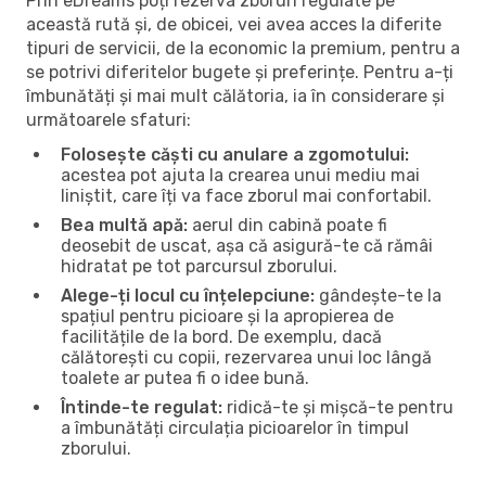
Prin eDreams poți rezerva zboruri regulate pe
această rută și, de obicei, vei avea acces la diferite
tipuri de servicii, de la economic la premium, pentru a
se potrivi diferitelor bugete și preferințe. Pentru a-ți
îmbunătăți și mai mult călătoria, ia în considerare și
următoarele sfaturi:
Folosește căști cu anulare a zgomotului:
acestea pot ajuta la crearea unui mediu mai
liniștit, care îți va face zborul mai confortabil.
Bea multă apă:
aerul din cabină poate fi
deosebit de uscat, așa că asigură-te că rămâi
hidratat pe tot parcursul zborului.
Alege-ți locul cu înțelepciune:
gândește-te la
spațiul pentru picioare și la apropierea de
facilitățile de la bord. De exemplu, dacă
călătorești cu copii, rezervarea unui loc lângă
toalete ar putea fi o idee bună.
Întinde-te regulat:
ridică-te și mișcă-te pentru
a îmbunătăți circulația picioarelor în timpul
zborului.