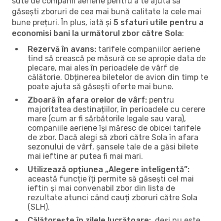
sute de companii aeriene pentru a te ajuta să
găsești zboruri de cea mai bună calitate la cele mai
bune prețuri. În plus, iată și
5 sfaturi utile pentru a
economisi bani la următorul zbor către Sola
:
Rezervă în avans:
tarifele companiilor aeriene
tind să crească pe măsură ce se apropie data de
plecare, mai ales în perioadele de vârf de
călătorie. Obținerea biletelor de avion din timp te
poate ajuta să găsești oferte mai bune.
Zboară în afara orelor de vârf:
pentru
majoritatea destinațiilor, în perioadele cu cerere
mare (cum ar fi sărbătorile legale sau vara),
companiile aeriene își măresc de obicei tarifele
de zbor. Dacă alegi să zbori către Sola în afara
sezonului de vârf, șansele tale de a găsi bilete
mai ieftine ar putea fi mai mari.
Utilizează opțiunea „Alegere inteligentă”:
această funcție îți permite să găsești cel mai
ieftin și mai convenabil zbor din lista de
rezultate atunci când cauți zboruri către Sola
(SLH).
Călătorește în zilele lucrătoare:
, deși nu este