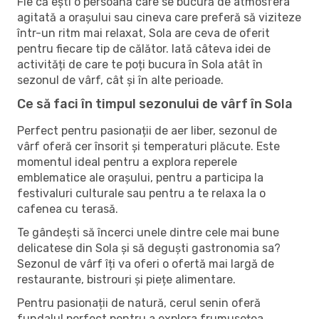
Fie că ești o persoană care se bucură de atmosfera
agitată a orașului sau cineva care preferă să viziteze
într-un ritm mai relaxat, Sola are ceva de oferit
pentru fiecare tip de călător. Iată câteva idei de
activități de care te poți bucura în Sola atât în ​​
sezonul de vârf, cât și în alte perioade.
Ce să faci în timpul sezonului de vârf în Sola
Perfect pentru pasionații de aer liber, sezonul de
vârf oferă cer însorit și temperaturi plăcute. Este
momentul ideal pentru a explora reperele
emblematice ale orașului, pentru a participa la
festivaluri culturale sau pentru a te relaxa la o
cafenea cu terasă.
Te gândești să încerci unele dintre cele mai bune
delicatese din Sola și să deguști gastronomia sa?
Sezonul de vârf îți va oferi o ofertă mai largă de
restaurante, bistrouri și piețe alimentare.
Pentru pasionații de natură, cerul senin oferă
fundalul perfect pentru a explora frumusețea