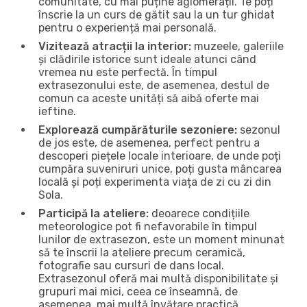
comunitate, cu mai puține aglomerații. Te poți
înscrie la un curs de gătit sau la un tur ghidat
pentru o experiență mai personală.
Vizitează atracții la interior:
muzeele, galeriile
și clădirile istorice sunt ideale atunci când
vremea nu este perfectă. În timpul
extrasezonului este, de asemenea, destul de
comun ca aceste unități să aibă oferte mai
ieftine.
Explorează cumpărăturile sezoniere:
sezonul
de jos este, de asemenea, perfect pentru a
descoperi piețele locale interioare, de unde poți
cumpăra suveniruri unice, poți gusta mâncarea
locală și poți experimenta viața de zi cu zi din
Sola.
Participă la ateliere:
deoarece condițiile
meteorologice pot fi nefavorabile în timpul
lunilor de extrasezon, este un moment minunat
să te înscrii la ateliere precum ceramică,
fotografie sau cursuri de dans local.
Extrasezonul oferă mai multă disponibilitate și
grupuri mai mici, ceea ce înseamnă, de
asemenea, mai multă învățare practică.