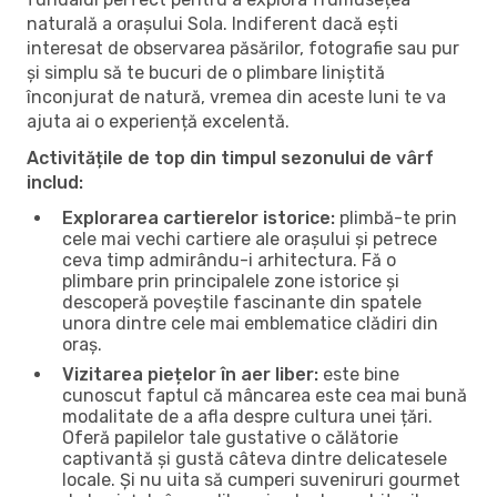
naturală a orașului Sola. Indiferent dacă ești
interesat de observarea păsărilor, fotografie sau pur
și simplu să te bucuri de o plimbare liniștită
înconjurat de natură, vremea din aceste luni te va
ajuta ai o experiență excelentă.
Activitățile de top din timpul sezonului de vârf
includ:
Explorarea cartierelor istorice:
plimbă-te prin
cele mai vechi cartiere ale orașului și petrece
ceva timp admirându-i arhitectura. Fă o
plimbare prin principalele zone istorice și
descoperă poveștile fascinante din spatele
unora dintre cele mai emblematice clădiri din
oraș.
Vizitarea piețelor în aer liber:
este bine
cunoscut faptul că mâncarea este cea mai bună
modalitate de a afla despre cultura unei țări.
Oferă papilelor tale gustative o călătorie
captivantă și gustă câteva dintre delicatesele
locale. Și nu uita să cumperi suveniruri gourmet