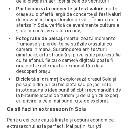
de la piețele în aer liber și cele de vechituri!
Participarea la concerte și festivaluri:
multe
orașe au o ofertă largă de concerte și festivaluri
de muzică în timpul lunilor de vârf. Înainte de a
ateriza în Sola, verifică ce evenimente culturale
și de muzică live au loc în oraș.
Fotografie de peisaj:
imortalizează momente
frumoase și pierde-te pe străzile orașului cu
camera in mână. Surprinderea arhitecturii
uimitoare, arta stradală și priveliștile pitorești fie
cu telefonul, fie cu o cameră digitală poate fi
una dintre cele mai bune modalități de a
descoperi orașul.
Bicicletă și drumeții:
explorează orașul Sola și
peisajele din jur cu bicicleta sau pe jos. Este
întotdeauna o idee bună să obții recomandări de
la birourile locale de turism și de la ghizii experți
cu privire la cele mai bune rute de explorat.
Ce să faci în extrasezon în Sola
Pentru cei care caută liniște și opțiuni economice,
extrasezonul este perfect. Mai puțini turiști