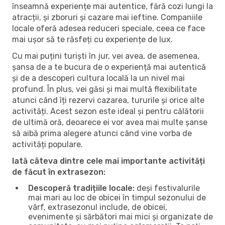
înseamnă experiențe mai autentice, fără cozi lungi la
atracții, și zboruri și cazare mai ieftine. Companiile
locale oferă adesea reduceri speciale, ceea ce face
mai ușor să te răsfeți cu experiențe de lux.
Cu mai puțini turiști în jur, vei avea, de asemenea,
șansa de a te bucura de o experiență mai autentică
și de a descoperi cultura locală la un nivel mai
profund. În plus, vei găsi și mai multă flexibilitate
atunci când îți rezervi cazarea, tururile și orice alte
activități. Acest sezon este ideal și pentru călătorii
de ultimă oră, deoarece ei vor avea mai multe șanse
să aibă prima alegere atunci când vine vorba de
activități populare.
Iată câteva dintre cele mai importante activități
de făcut în extrasezon:
Descoperă tradițiile locale:
deși festivalurile
mai mari au loc de obicei în timpul sezonului de
vârf, extrasezonul include, de obicei,
evenimente și sărbători mai mici și organizate de