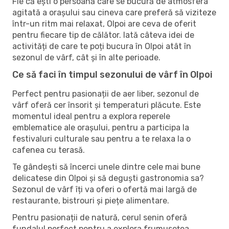
Fie că ești o persoană care se bucură de atmosfera
agitată a orașului sau cineva care preferă să viziteze
într-un ritm mai relaxat, Olpoi are ceva de oferit
pentru fiecare tip de călător. Iată câteva idei de
activități de care te poți bucura în Olpoi atât în ​​
sezonul de vârf, cât și în alte perioade.
Ce să faci în timpul sezonului de vârf în Olpoi
Perfect pentru pasionații de aer liber, sezonul de
vârf oferă cer însorit și temperaturi plăcute. Este
momentul ideal pentru a explora reperele
emblematice ale orașului, pentru a participa la
festivaluri culturale sau pentru a te relaxa la o
cafenea cu terasă.
Te gândești să încerci unele dintre cele mai bune
delicatese din Olpoi și să deguști gastronomia sa?
Sezonul de vârf îți va oferi o ofertă mai largă de
restaurante, bistrouri și piețe alimentare.
Pentru pasionații de natură, cerul senin oferă
fundalul perfect pentru a explora frumusețea