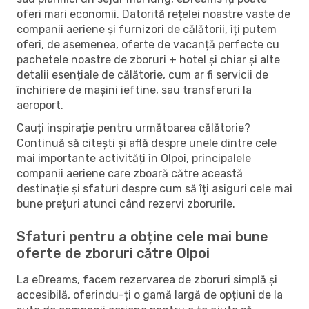
oferi mari economii. Datorită rețelei noastre vaste de
companii aeriene și furnizori de călătorii, îți putem
oferi, de asemenea, oferte de vacanță perfecte cu
pachetele noastre de zboruri + hotel și chiar și alte
detalii esențiale de călătorie, cum ar fi servicii de
închiriere de mașini ieftine, sau transferuri la
aeroport.
Cauți inspirație pentru următoarea călătorie?
Continuă să citești și află despre unele dintre cele
mai importante activități în Olpoi, principalele
companii aeriene care zboară către această
destinație și sfaturi despre cum să îți asiguri cele mai
bune prețuri atunci când rezervi zborurile.
Sfaturi pentru a obține cele mai bune
oferte de zboruri către Olpoi
La eDreams, facem rezervarea de zboruri simplă și
accesibilă, oferindu-ți o gamă largă de opțiuni de la