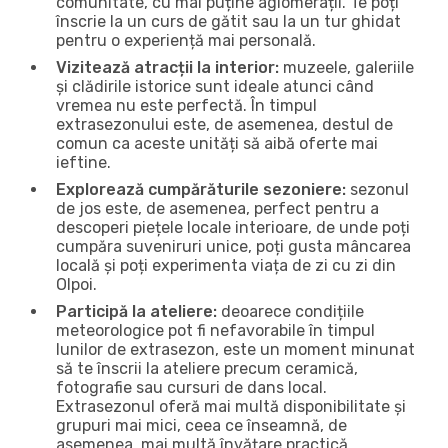
comunitate, cu mai puține aglomerații. Te poți
înscrie la un curs de gătit sau la un tur ghidat
pentru o experiență mai personală.
Vizitează atracții la interior:
muzeele, galeriile
și clădirile istorice sunt ideale atunci când
vremea nu este perfectă. În timpul
extrasezonului este, de asemenea, destul de
comun ca aceste unități să aibă oferte mai
ieftine.
Explorează cumpărăturile sezoniere:
sezonul
de jos este, de asemenea, perfect pentru a
descoperi piețele locale interioare, de unde poți
cumpăra suveniruri unice, poți gusta mâncarea
locală și poți experimenta viața de zi cu zi din
Olpoi.
Participă la ateliere:
deoarece condițiile
meteorologice pot fi nefavorabile în timpul
lunilor de extrasezon, este un moment minunat
să te înscrii la ateliere precum ceramică,
fotografie sau cursuri de dans local.
Extrasezonul oferă mai multă disponibilitate și
grupuri mai mici, ceea ce înseamnă, de
asemenea, mai multă învățare practică.