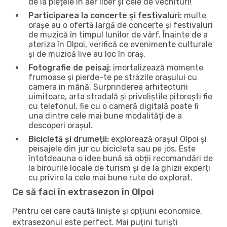
de la piețele în aer liber și cele de vechituri!
Participarea la concerte și festivaluri:
multe
orașe au o ofertă largă de concerte și festivaluri
de muzică în timpul lunilor de vârf. Înainte de a
ateriza în Olpoi, verifică ce evenimente culturale
și de muzică live au loc în oraș.
Fotografie de peisaj:
imortalizează momente
frumoase și pierde-te pe străzile orașului cu
camera in mână. Surprinderea arhitecturii
uimitoare, arta stradală și priveliștile pitorești fie
cu telefonul, fie cu o cameră digitală poate fi
una dintre cele mai bune modalități de a
descoperi orașul.
Bicicletă și drumeții:
explorează orașul Olpoi și
peisajele din jur cu bicicleta sau pe jos. Este
întotdeauna o idee bună să obții recomandări de
la birourile locale de turism și de la ghizii experți
cu privire la cele mai bune rute de explorat.
Ce să faci în extrasezon în Olpoi
Pentru cei care caută liniște și opțiuni economice,
extrasezonul este perfect. Mai puțini turiști