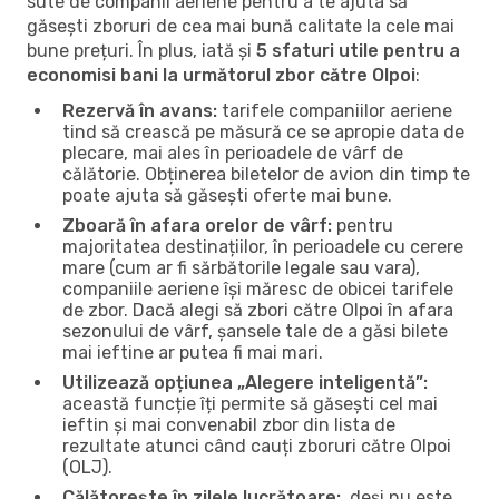
sute de companii aeriene pentru a te ajuta să
găsești zboruri de cea mai bună calitate la cele mai
bune prețuri. În plus, iată și
5 sfaturi utile pentru a
economisi bani la următorul zbor către Olpoi
:
Rezervă în avans:
tarifele companiilor aeriene
tind să crească pe măsură ce se apropie data de
plecare, mai ales în perioadele de vârf de
călătorie. Obținerea biletelor de avion din timp te
poate ajuta să găsești oferte mai bune.
Zboară în afara orelor de vârf:
pentru
majoritatea destinațiilor, în perioadele cu cerere
mare (cum ar fi sărbătorile legale sau vara),
companiile aeriene își măresc de obicei tarifele
de zbor. Dacă alegi să zbori către Olpoi în afara
sezonului de vârf, șansele tale de a găsi bilete
mai ieftine ar putea fi mai mari.
Utilizează opțiunea „Alegere inteligentă”:
această funcție îți permite să găsești cel mai
ieftin și mai convenabil zbor din lista de
rezultate atunci când cauți zboruri către Olpoi
(OLJ).
Călătorește în zilele lucrătoare:
, deși nu este