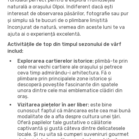
naturală a orașului Olpoi. Indiferent dacă ești
interesat de observarea păsărilor, fotografie sau pur
și simplu să te bucuri de o plimbare liniștită
înconjurat de natură, vremea din aceste luni te va
ajuta ai o experiență excelentă.
Activitățile de top din timpul sezonului de vârf
includ:
Explorarea cartierelor istorice:
plimbă-te prin
cele mai vechi cartiere ale orașului și petrece
ceva timp admirându-i arhitectura. Fă o
plimbare prin principalele zone istorice și
descoperă poveștile fascinante din spatele
unora dintre cele mai emblematice clădiri din
oraș.
Vizitarea piețelor în aer liber:
este bine
cunoscut faptul că mâncarea este cea mai bună
modalitate de a afla despre cultura unei țări.
Oferă papilelor tale gustative o călătorie
captivantă și gustă câteva dintre delicatesele
locale. Și nu uita să cumperi suveniruri gourmet