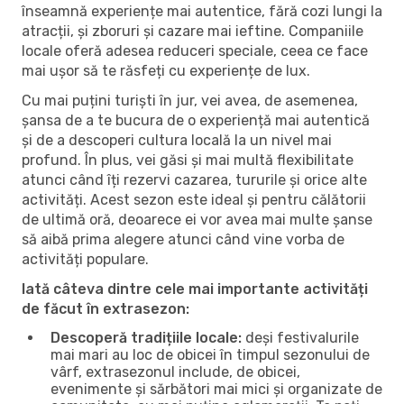
înseamnă experiențe mai autentice, fără cozi lungi la
atracții, și zboruri și cazare mai ieftine. Companiile
locale oferă adesea reduceri speciale, ceea ce face
mai ușor să te răsfeți cu experiențe de lux.
Cu mai puțini turiști în jur, vei avea, de asemenea,
șansa de a te bucura de o experiență mai autentică
și de a descoperi cultura locală la un nivel mai
profund. În plus, vei găsi și mai multă flexibilitate
atunci când îți rezervi cazarea, tururile și orice alte
activități. Acest sezon este ideal și pentru călătorii
de ultimă oră, deoarece ei vor avea mai multe șanse
să aibă prima alegere atunci când vine vorba de
activități populare.
Iată câteva dintre cele mai importante activități
de făcut în extrasezon:
Descoperă tradițiile locale:
deși festivalurile
mai mari au loc de obicei în timpul sezonului de
vârf, extrasezonul include, de obicei,
evenimente și sărbători mai mici și organizate de