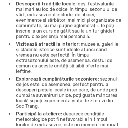
Descoperă tradițiile locale:
deși festivalurile
mai mari au loc de obicei în timpul sezonului de
vârf, extrasezonul include, de obicei,
evenimente și sărbători mai mici și organizate de
comunitate, cu mai puține aglomerații. Te poți
înscrie la un curs de gătit sau la un tur ghidat
pentru o experiență mai personală.
Vizitează atracții la interior:
muzeele, galeriile
și clădirile istorice sunt ideale atunci când
vremea nu este perfectă. În timpul
extrasezonului este, de asemenea, destul de
comun ca aceste unități să aibă oferte mai
ieftine.
Explorează cumpărăturile sezoniere:
sezonul
de jos este, de asemenea, perfect pentru a
descoperi piețele locale interioare, de unde poți
cumpăra suveniruri unice, poți gusta mâncarea
locală și poți experimenta viața de zi cu zi din
Soc Trang.
Participă la ateliere:
deoarece condițiile
meteorologice pot fi nefavorabile în timpul
lunilor de extrasezon, este un moment minunat