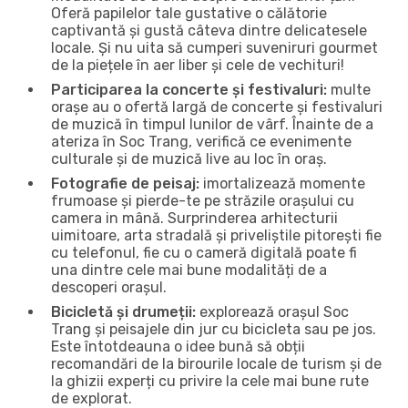
Oferă papilelor tale gustative o călătorie
captivantă și gustă câteva dintre delicatesele
locale. Și nu uita să cumperi suveniruri gourmet
de la piețele în aer liber și cele de vechituri!
Participarea la concerte și festivaluri:
multe
orașe au o ofertă largă de concerte și festivaluri
de muzică în timpul lunilor de vârf. Înainte de a
ateriza în Soc Trang, verifică ce evenimente
culturale și de muzică live au loc în oraș.
Fotografie de peisaj:
imortalizează momente
frumoase și pierde-te pe străzile orașului cu
camera in mână. Surprinderea arhitecturii
uimitoare, arta stradală și priveliștile pitorești fie
cu telefonul, fie cu o cameră digitală poate fi
una dintre cele mai bune modalități de a
descoperi orașul.
Bicicletă și drumeții:
explorează orașul Soc
Trang și peisajele din jur cu bicicleta sau pe jos.
Este întotdeauna o idee bună să obții
recomandări de la birourile locale de turism și de
la ghizii experți cu privire la cele mai bune rute
de explorat.