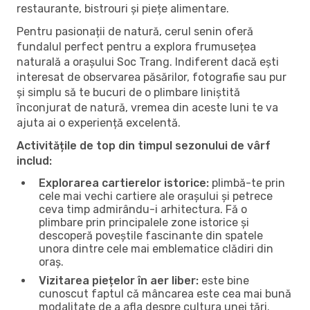
restaurante, bistrouri și piețe alimentare.
Pentru pasionații de natură, cerul senin oferă
fundalul perfect pentru a explora frumusețea
naturală a orașului Soc Trang. Indiferent dacă ești
interesat de observarea păsărilor, fotografie sau pur
și simplu să te bucuri de o plimbare liniștită
înconjurat de natură, vremea din aceste luni te va
ajuta ai o experiență excelentă.
Activitățile de top din timpul sezonului de vârf
includ:
Explorarea cartierelor istorice:
plimbă-te prin
cele mai vechi cartiere ale orașului și petrece
ceva timp admirându-i arhitectura. Fă o
plimbare prin principalele zone istorice și
descoperă poveștile fascinante din spatele
unora dintre cele mai emblematice clădiri din
oraș.
Vizitarea piețelor în aer liber:
este bine
cunoscut faptul că mâncarea este cea mai bună
modalitate de a afla despre cultura unei țări.