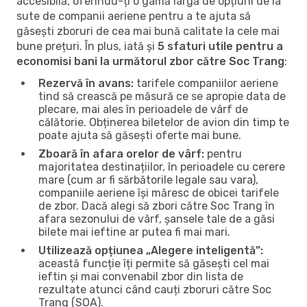
accesibilă, oferindu-ți o gamă largă de opțiuni de la
sute de companii aeriene pentru a te ajuta să
găsești zboruri de cea mai bună calitate la cele mai
bune prețuri. În plus, iată și
5 sfaturi utile pentru a
economisi bani la următorul zbor către Soc Trang
:
Rezervă în avans:
tarifele companiilor aeriene
tind să crească pe măsură ce se apropie data de
plecare, mai ales în perioadele de vârf de
călătorie. Obținerea biletelor de avion din timp te
poate ajuta să găsești oferte mai bune.
Zboară în afara orelor de vârf:
pentru
majoritatea destinațiilor, în perioadele cu cerere
mare (cum ar fi sărbătorile legale sau vara),
companiile aeriene își măresc de obicei tarifele
de zbor. Dacă alegi să zbori către Soc Trang în
afara sezonului de vârf, șansele tale de a găsi
bilete mai ieftine ar putea fi mai mari.
Utilizează opțiunea „Alegere inteligentă”:
această funcție îți permite să găsești cel mai
ieftin și mai convenabil zbor din lista de
rezultate atunci când cauți zboruri către Soc
Trang (SOA).