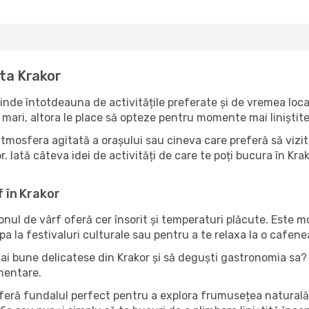
ita Krakor
inde întotdeauna de activitățile preferate și de vremea loca
mari, altora le place să opteze pentru momente mai liniștite 
tmosfera agitată a orașului sau cineva care preferă să vizit
. Iată câteva idei de activități de care te poți bucura în Krakor
f în Krakor
zonul de vârf oferă cer însorit și temperaturi plăcute. Este 
pa la festivaluri culturale sau pentru a te relaxa la o cafene
ai bune delicatese din Krakor și să deguști gastronomia sa? 
imentare.
oferă fundalul perfect pentru a explora frumusețea naturală 