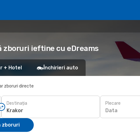
ă zboruri ieftine cu eDreams
r + Hotel
Închirieri auto
r zboruri directe
Destinația
Plecare
Data
 zboruri