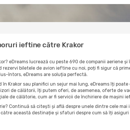
oruri ieftine către Krakor
rakor? eDreams lucrează cu peste 690 de companii aeriene și î
 rezervi biletele de avion ieftine cu noi, poți fi sigur că pr
 dus-întors, eDreams are soluția perfectă.
 în Krakor sau planifici un sejur mai lung, eDreams îți poate 
izori de călătorii, îți putem oferi, de asemenea, oferte de 
țiale de călătorie, cum ar fi servicii de închiriere de mașini i
ie? Continuă să citești și află despre unele dintre cele mai i
către această destinație și sfaturi despre cum să îți asiguri