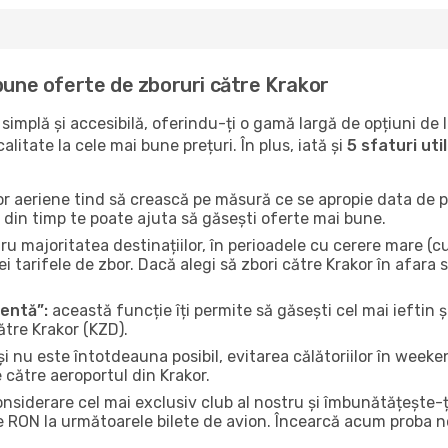
bune oferte de zboruri către Krakor
implă și accesibilă, oferindu-ți o gamă largă de opțiuni de 
litate la cele mai bune prețuri. În plus, iată și
5 sfaturi ut
or aeriene tind să crească pe măsură ce se apropie data de pl
n din timp te poate ajuta să găsești oferte mai bune.
u majoritatea destinațiilor, în perioadele cu cerere mare (cum
i tarifele de zbor. Dacă alegi să zbori către Krakor în afara 
gentă”:
această funcție îți permite să găsești cel mai ieftin ș
ătre Krakor (KZD).
și nu este întotdeauna posibil, evitarea călătoriilor în weeke
 către aeroportul din Krakor.
onsiderare cel mai exclusiv club al nostru și îmbunătățește-
e RON la următoarele bilete de avion. Încearcă acum proba no