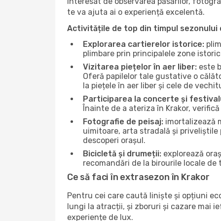
interesat de observarea păsărilor, fotogra
te va ajuta ai o experiență excelentă.
Activitățile de top din timpul sezonului 
Explorarea cartierelor istorice:
plim
plimbare prin principalele zone istori
Vizitarea piețelor în aer liber:
este b
Oferă papilelor tale gustative o călă
la piețele în aer liber și cele de vechitu
Participarea la concerte și festival
Înainte de a ateriza în Krakor, verific
Fotografie de peisaj:
imortalizează m
uimitoare, arta stradală și priveliștil
descoperi orașul.
Bicicletă și drumeții:
explorează orașu
recomandări de la birourile locale de t
Ce să faci în extrasezon în Krakor
Pentru cei care caută liniște și opțiuni e
lungi la atracții, și zboruri și cazare mai
experiențe de lux.