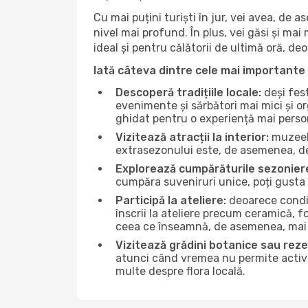
Cu mai puțini turiști în jur, vei avea, de
nivel mai profund. În plus, vei găsi și mai 
ideal și pentru călătorii de ultimă oră, d
Iată câteva dintre cele mai importante 
Descoperă tradițiile locale:
deși fest
evenimente și sărbători mai mici și or
ghidat pentru o experiență mai perso
Vizitează atracții la interior:
muzeele
extrasezonului este, de asemenea, de
Explorează cumpărăturile sezonier
cumpăra suveniruri unice, poți gusta 
Participă la ateliere:
deoarece condiț
înscrii la ateliere precum ceramică, f
ceea ce înseamnă, de asemenea, mai 
Vizitează grădini botanice sau reze
atunci când vremea nu permite activită
multe despre flora locală.