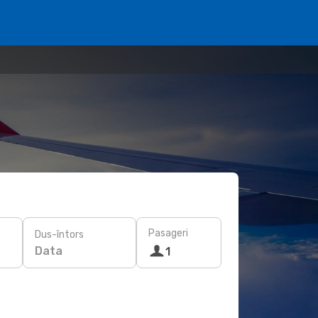
Pasageri
Dus-întors
Data
1