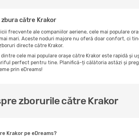
 zbura către Krakor
icii frecvente ale companiilor aeriene, cele mai populare ora
mai mari. Aceste noduri majore nu oferă doar confort, ci tind
boruri directe către Krakor.
dintre cele mai populare orașe către Krakor este rapidă și u
riful perfect pentru tine. Planifică-ți călătoria astăzi și pr
bleme prin eDreams!
spre zborurile către Krakor
ătre Krakor pe eDreams?