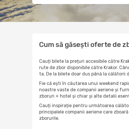
Cum să găsești oferte de zb
Cauți bilete la prețuri accesibile către K
rute de zbor disponibile către Krakor. Când
ta. De la bilete doar dus până la călătorii
Fie că ești în căutarea unui weekend rapid
noastre vaste de companii aeriene și furn
zboruri + hotel și chiar și alte detalii esen
Cauți inspirație pentru următoarea călător
principalele companii aeriene care zboară 
zborurile.