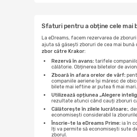
Sfaturi pentru a obține cele mai 
La eDreams, facem rezervarea de zboruri s
ajuta să găsești zboruri de cea mai bună ca
zbor către Krakor
:
Rezervă în avans:
tarifele companiil
călătorie. Obținerea biletelor de avio
Zboară în afara orelor de vârf:
pentr
companiile aeriene își măresc de obice
bilete mai ieftine ar putea fi mai mari.
Utilizează opțiunea „Alegere inteli
rezultate atunci când cauți zboruri c
Călătorește în zilele lucrătoare:
, de
economisești considerabil la zborurile
Înscrie-te la eDreams Prime:
ia în c
îți va permite să economisești sute d
zborul.