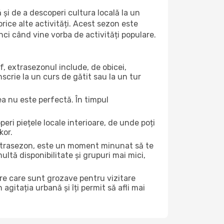
 și de a descoperi cultura locală la un
 orice alte activități. Acest sezon este
nci când vine vorba de activități populare.
f, extrasezonul include, de obicei,
scrie la un curs de gătit sau la un tur
ea nu este perfectă. În timpul
ri piețele locale interioare, de unde poți
kor.
 extrasezon, este un moment minunat să te
ltă disponibilitate și grupuri mai mici,
ere care sunt grozave pentru vizitare
gitația urbană și îți permit să afli mai