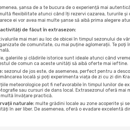
 asemenea, șansa de a te bucura de o experiență mai autentică
multă flexibilitate atunci când îți rezervi cazarea, tururile și
eoarece ei vor avea mai multe șanse să aibă prima alegere atu
activități de făcut în extrasezon:
ivalurile mai mari au loc de obicei în timpul sezonului de vâr
ganizate de comunitate, cu mai puține aglomerații. Te poți în
nală.
, galeriile și clădirile istorice sunt ideale atunci când vrem
stul de comun ca aceste unități să aibă oferte mai ieftine.
e:
sezonul de jos este, de asemenea, perfect pentru a descope
mâncarea locală și poți experimenta viața de zi cu zi din Kra
iile meteorologice pot fi nefavorabile în timpul lunilor de
otografie sau cursuri de dans local. Extrasezonul oferă mai mu
multă învățare practică.
rvații naturale:
multe grădini locale au zone acoperite și s
ți în aer liber. De asemenea, oferă o evadare excelentă din a