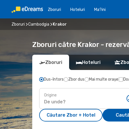
Zboruri
Hoteluri
Ma?ini
Zboruri
Cambodgia
Krakor
Zboruri către Krakor - rezerv
Zboruri
Hoteluri
Zbo
Dus-întors
Zbor dus
Mai multe orașe
Doa
Origine
Căutare Zbor + Hotel
Caută