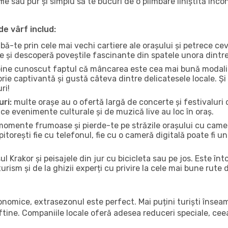
fie sau pur și simplu să te bucuri de o plimbare liniștită înc
de vârf includ:
bă-te prin cele mai vechi cartiere ale orașului și petrece c
ce și descoperă poveștile fascinante din spatele unora dintr
ine cunoscut faptul că mâncarea este cea mai bună modalita
torie captivantă și gustă câteva dintre delicatesele locale. 
ri!
uri:
multe orașe au o ofertă largă de concerte și festivaluri d
ă ce evenimente culturale și de muzică live au loc în oraș.
omente frumoase și pierde-te pe străzile orașului cu camer
e pitorești fie cu telefonul, fie cu o cameră digitală poate fi 
l Krakor și peisajele din jur cu bicicleta sau pe jos. Este în
urism și de la ghizii experți cu privire la cele mai bune rute 
conomice, extrasezonul este perfect. Mai puțini turiști înse
 ieftine. Companiile locale oferă adesea reduceri speciale, ce