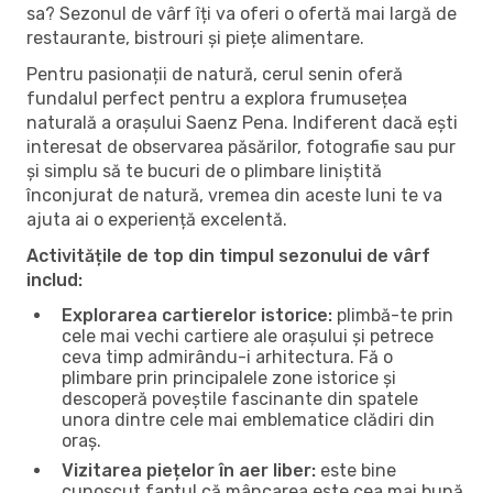
sa? Sezonul de vârf îți va oferi o ofertă mai largă de
restaurante, bistrouri și piețe alimentare.
Pentru pasionații de natură, cerul senin oferă
fundalul perfect pentru a explora frumusețea
naturală a orașului Saenz Pena. Indiferent dacă ești
interesat de observarea păsărilor, fotografie sau pur
și simplu să te bucuri de o plimbare liniștită
înconjurat de natură, vremea din aceste luni te va
ajuta ai o experiență excelentă.
Activitățile de top din timpul sezonului de vârf
includ:
Explorarea cartierelor istorice:
plimbă-te prin
cele mai vechi cartiere ale orașului și petrece
ceva timp admirându-i arhitectura. Fă o
plimbare prin principalele zone istorice și
descoperă poveștile fascinante din spatele
unora dintre cele mai emblematice clădiri din
oraș.
Vizitarea piețelor în aer liber:
este bine
cunoscut faptul că mâncarea este cea mai bună