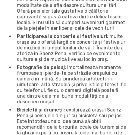
modalitate de a afla despre cultura unei țări.
Oferă papilelor tale gustative o călătorie
captivantă și gustă câteva dintre delicatesele
locale. Și nu uita să cumperi suveniruri gourmet
de la piețele în aer liber și cele de vechituri!
Participarea la concerte și festivaluri:
multe
orașe au o ofertă largă de concerte și festivaluri
de muzică în timpul lunilor de vârf. Înainte de a
ateriza în Saenz Pena, verifică ce evenimente
culturale și de muzică live au loc în oraș.
Fotografie de peisaj:
imortalizează momente
frumoase și pierde-te pe străzile orașului cu
camera in mână. Surprinderea arhitecturii
uimitoare, arta stradală și priveliștile pitorești fie
cu telefonul, fie cu o cameră digitală poate fi
una dintre cele mai bune modalități de a
descoperi orașul.
Bicicletă și drumeții:
explorează orașul Saenz
Pena și peisajele din jur cu bicicleta sau pe jos.
Este întotdeauna o idee bună să obții
recomandări de la birourile locale de turism și de
la ghizii experți cu privire la cele mai bune rute