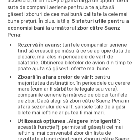
accesibilă, oferindu-ți o gamă largă de opțiuni de la
sute de companii aeriene pentru a te ajuta să
găsești zboruri de cea mai bună calitate la cele mai
bune prețuri. În plus, iată și
5 sfaturi utile pentru a
economisi bani la următorul zbor către Saenz
Pena
:
Rezervă în avans:
tarifele companiilor aeriene
tind să crească pe măsură ce se apropie data de
plecare, mai ales în perioadele de vârf de
călătorie. Obținerea biletelor de avion din timp te
poate ajuta să găsești oferte mai bune.
Zboară în afara orelor de vârf:
pentru
majoritatea destinațiilor, în perioadele cu cerere
mare (cum ar fi sărbătorile legale sau vara),
companiile aeriene își măresc de obicei tarifele
de zbor. Dacă alegi să zbori către Saenz Pena în
afara sezonului de vârf, șansele tale de a găsi
bilete mai ieftine ar putea fi mai mari.
Utilizează opțiunea „Alegere inteligentă”:
această funcție îți permite să găsești cel mai
ieftin și mai convenabil zbor din lista de
rezultate atunci când cauți zboruri către Saenz