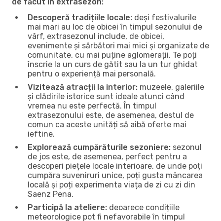
de făcut în extrasezon:
Descoperă tradițiile locale:
deși festivalurile
mai mari au loc de obicei în timpul sezonului de
vârf, extrasezonul include, de obicei,
evenimente și sărbători mai mici și organizate de
comunitate, cu mai puține aglomerații. Te poți
înscrie la un curs de gătit sau la un tur ghidat
pentru o experiență mai personală.
Vizitează atracții la interior:
muzeele, galeriile
și clădirile istorice sunt ideale atunci când
vremea nu este perfectă. În timpul
extrasezonului este, de asemenea, destul de
comun ca aceste unități să aibă oferte mai
ieftine.
Explorează cumpărăturile sezoniere:
sezonul
de jos este, de asemenea, perfect pentru a
descoperi piețele locale interioare, de unde poți
cumpăra suveniruri unice, poți gusta mâncarea
locală și poți experimenta viața de zi cu zi din
Saenz Pena.
Participă la ateliere:
deoarece condițiile
meteorologice pot fi nefavorabile în timpul