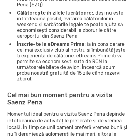
Pena (SZQ).
Călătorește în zilele lucrătoare:
, deși nu este
întotdeauna posibil, evitarea călătoriilor în
weekend și sărbătorile legale te poate ajuta să
economisești considerabil la zborurile către
aeroportul din Saenz Pena.
Înscrie-te la eDreams Prime:
ia în considerare
cel mai exclusiv club al nostru și îmbunătățește-
ți experiența de călătorie. eDreams Prime îți va
permite să economisești sute de RON la
următoarele bilete de avion. Încearcă acum
proba noastră gratuită de 15 zile când rezervi
zborul.
Cel mai bun moment pentru a vizita
Saenz Pena
Momentul ideal pentru a vizita Saenz Pena depinde
întotdeauna de activitățile preferate și de vremea
locală. În timp ce unii oameni preferă vremea bună și
nu îi deranjează aglomerațiile mai mari, altora le