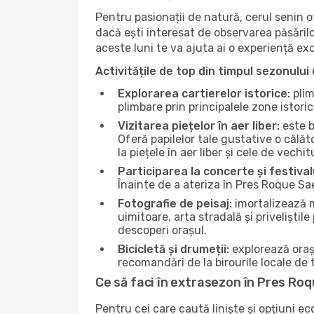
Pentru pasionații de natură, cerul senin 
dacă ești interesat de observarea păsărilo
aceste luni te va ajuta ai o experiență ex
Activitățile de top din timpul sezonului 
Explorarea cartierelor istorice:
plim
plimbare prin principalele zone istori
Vizitarea piețelor în aer liber:
este b
Oferă papilelor tale gustative o călă
la piețele în aer liber și cele de vechitu
Participarea la concerte și festival
Înainte de a ateriza în Pres Roque Sae
Fotografie de peisaj:
imortalizează m
uimitoare, arta stradală și priveliștil
descoperi orașul.
Bicicletă și drumeții:
explorează orașu
recomandări de la birourile locale de t
Ce să faci în extrasezon în Pres Ro
Pentru cei care caută liniște și opțiuni e