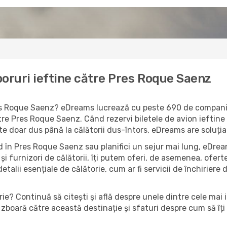
boruri ieftine către Pres Roque Saenz
Pres Roque Saenz? eDreams lucrează cu peste 690 de companii 
re Pres Roque Saenz. Când rezervi biletele de avion ieftine c
ete doar dus până la călătorii dus-întors, eDreams are soluția
 în Pres Roque Saenz sau planifici un sejur mai lung, eDream
și furnizori de călătorii, îți putem oferi, de asemenea, ofe
detalii esențiale de călătorie, cum ar fi servicii de închiriere 
ie? Continuă să citești și află despre unele dintre cele mai 
zboară către această destinație și sfaturi despre cum să îți