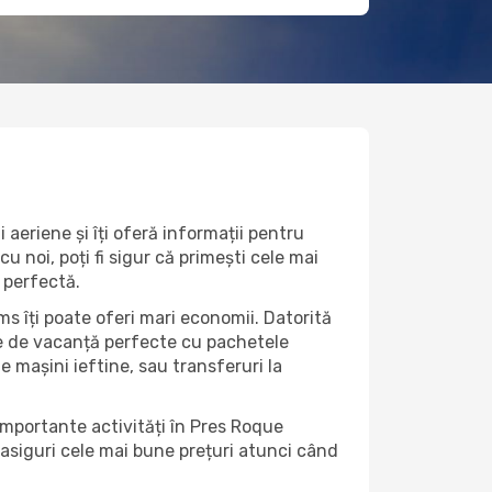
aeriene și îți oferă informații pentru
u noi, poți fi sigur că primești cele mai
 perfectă.
s îți poate oferi mari economii. Datorită
rte de vacanță perfecte cu pachetele
de mașini ieftine, sau transferuri la
importante activități în Pres Roque
 asiguri cele mai bune prețuri atunci când