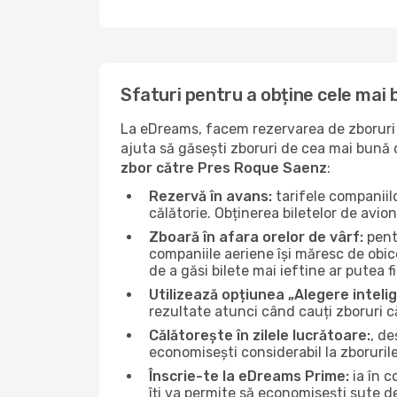
Sfaturi pentru a obține cele mai
La eDreams, facem rezervarea de zboruri s
ajuta să găsești zboruri de cea mai bună ca
zbor către Pres Roque Saenz
:
Rezervă în avans:
tarifele companiil
călătorie. Obținerea biletelor de avio
Zboară în afara orelor de vârf:
pentr
companiile aeriene își măresc de obice
de a găsi bilete mai ieftine ar putea f
Utilizează opțiunea „Alegere inteli
rezultate atunci când cauți zboruri 
Călătorește în zilele lucrătoare:
, de
economisești considerabil la zboruril
Înscrie-te la eDreams Prime:
ia în c
îți va permite să economisești sute d