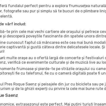
oferă fundalul perfect pentru a explora frumusețea naturală
r, fotografie sau pur și simplu să te bucuri de o plimbare lin
celentă.
de vârf includ:
bă-te prin cele mai vechi cartiere ale orașului și petrece c
ce și descoperă poveștile fascinante din spatele unora dintr
ine cunoscut faptul că mâncarea este cea mai bună modalita
torie captivantă și gustă câteva dintre delicatesele locale. 
ri!
uri:
multe orașe au o ofertă largă de concerte și festivaluri d
nz, verifică ce evenimente culturale și de muzică live au loc
omente frumoase și pierde-te pe străzile orașului cu camer
e pitorești fie cu telefonul, fie cu o cameră digitală poate fi 
l Pres Roque Saenz și peisajele din jur cu bicicleta sau pe 
urism și de la ghizii experți cu privire la cele mai bune rute 
que Saenz
conomice, extrasezonul este perfect. Mai puțini turiști înse