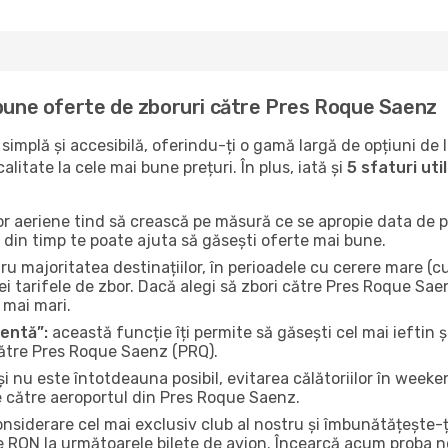
 bune oferte de zboruri către Pres Roque Saenz
implă și accesibilă, oferindu-ți o gamă largă de opțiuni de 
litate la cele mai bune prețuri. În plus, iată și
5 sfaturi ut
or aeriene tind să crească pe măsură ce se apropie data de pl
n din timp te poate ajuta să găsești oferte mai bune.
u majoritatea destinațiilor, în perioadele cu cerere mare (cum
i tarifele de zbor. Dacă alegi să zbori către Pres Roque Sae
i mai mari.
gentă”:
această funcție îți permite să găsești cel mai ieftin ș
către Pres Roque Saenz (PRQ).
și nu este întotdeauna posibil, evitarea călătoriilor în weeke
e către aeroportul din Pres Roque Saenz.
onsiderare cel mai exclusiv club al nostru și îmbunătățește-
e RON la următoarele bilete de avion. Încearcă acum proba no