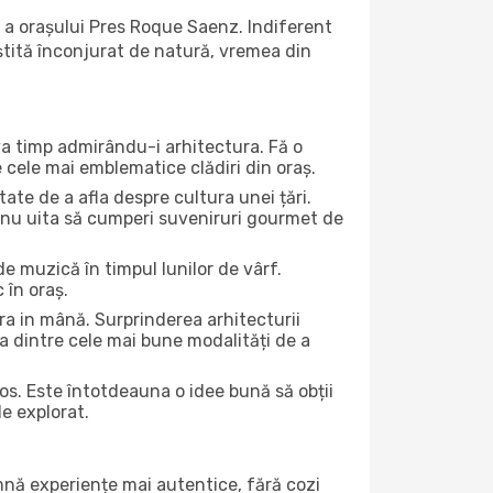
 a orașului Pres Roque Saenz. Indiferent
iștită înconjurat de natură, vremea din
eva timp admirându-i arhitectura. Fă o
e cele mai emblematice clădiri din oraș.
te de a afla despre cultura unei țări.
Și nu uita să cumperi suveniruri gourmet de
e muzică în timpul lunilor de vârf.
 în oraș.
a in mână. Surprinderea arhitecturii
una dintre cele mai bune modalități de a
jos. Este întotdeauna o idee bună să obții
de explorat.
amnă experiențe mai autentice, fără cozi