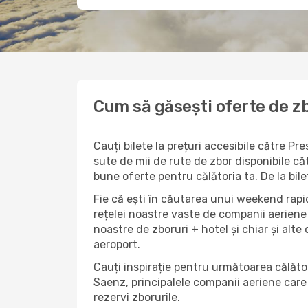
Cum să găsești oferte de z
Cauți bilete la prețuri accesibile către 
sute de mii de rute de zbor disponibile căt
bune oferte pentru călătoria ta. De la bil
Fie că ești în căutarea unui weekend rapid
rețelei noastre vaste de companii aeriene 
noastre de zboruri + hotel și chiar și alte 
aeroport.
Cauți inspirație pentru următoarea călător
Saenz, principalele companii aeriene care 
rezervi zborurile.