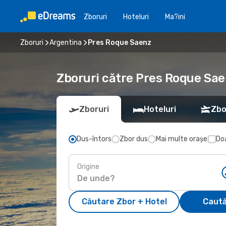
Zboruri
Hoteluri
Ma?ini
Zboruri
Argentina
Pres Roque Saenz
Zboruri către Pres Roque Sae
Zboruri
Hoteluri
Zbo
Dus-întors
Zbor dus
Mai multe orașe
Doa
Origine
Căutare Zbor + Hotel
Caută