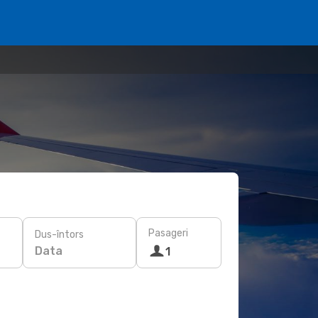
Pasageri
Dus-întors
Data
1