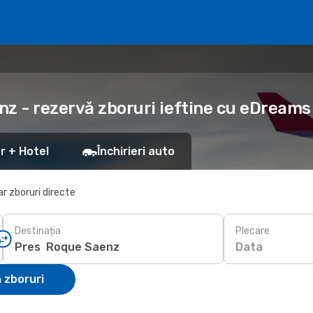
nz - rezervă zboruri ieftine cu eDreams
r + Hotel
Închirieri auto
r zboruri directe
Destinația
Plecare
Data
 zboruri