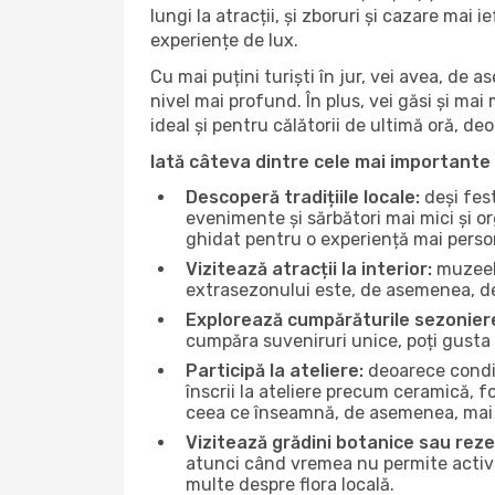
lungi la atracții, și zboruri și cazare mai
experiențe de lux.
Cu mai puțini turiști în jur, vei avea, de
nivel mai profund. În plus, vei găsi și mai 
ideal și pentru călătorii de ultimă oră, d
Iată câteva dintre cele mai importante 
Descoperă tradițiile locale:
deși fest
evenimente și sărbători mai mici și or
ghidat pentru o experiență mai perso
Vizitează atracții la interior:
muzeele
extrasezonului este, de asemenea, de
Explorează cumpărăturile sezonier
cumpăra suveniruri unice, poți gusta 
Participă la ateliere:
deoarece condiț
înscrii la ateliere precum ceramică, f
ceea ce înseamnă, de asemenea, mai 
Vizitează grădini botanice sau reze
atunci când vremea nu permite activită
multe despre flora locală.