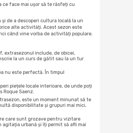
ea ce face mai ușor să te răsfeți cu
 și de a descoperi cultura locală la un
 orice alte activități. Acest sezon este
nci când vine vorba de activități populare.
f, extrasezonul include, de obicei,
scrie la un curs de gătit sau la un tur
ea nu este perfectă. În timpul
ri piețele locale interioare, de unde poți
res Roque Saenz.
 extrasezon, este un moment minunat să te
ltă disponibilitate și grupuri mai mici,
ere care sunt grozave pentru vizitare
gitația urbană și îți permit să afli mai