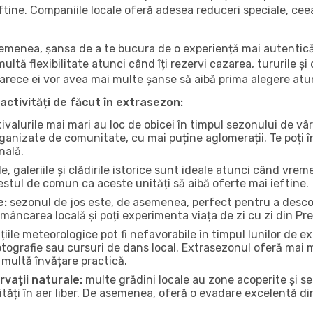
 ieftine. Companiile locale oferă adesea reduceri speciale, ce
 asemenea, șansa de a te bucura de o experiență mai autentică
multă flexibilitate atunci când îți rezervi cazarea, tururile și
eoarece ei vor avea mai multe șanse să aibă prima alegere atu
activități de făcut în extrasezon:
ivalurile mai mari au loc de obicei în timpul sezonului de vâr
ganizate de comunitate, cu mai puține aglomerații. Te poți în
nală.
, galeriile și clădirile istorice sunt ideale atunci când vrem
stul de comun ca aceste unități să aibă oferte mai ieftine.
e:
sezonul de jos este, de asemenea, perfect pentru a descope
mâncarea locală și poți experimenta viața de zi cu zi din P
iile meteorologice pot fi nefavorabile în timpul lunilor de
otografie sau cursuri de dans local. Extrasezonul oferă mai mu
multă învățare practică.
rvații naturale:
multe grădini locale au zone acoperite și s
ți în aer liber. De asemenea, oferă o evadare excelentă din a