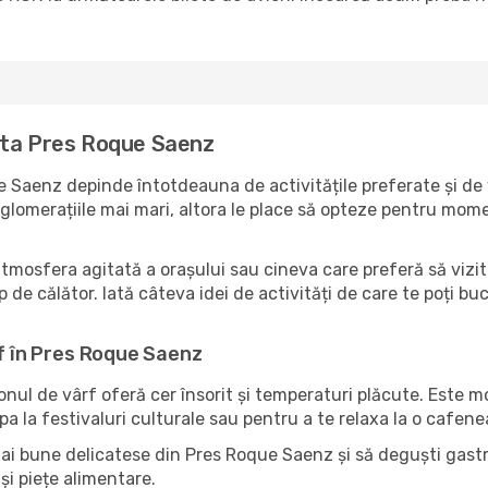
ita Pres Roque Saenz
 Saenz depinde întotdeauna de activitățile preferate și de 
lomerațiile mai mari, altora le place să opteze pentru moment
atmosfera agitată a orașului sau cineva care preferă să vizi
 de călător. Iată câteva idei de activități de care te poți bu
rf în Pres Roque Saenz
zonul de vârf oferă cer însorit și temperaturi plăcute. Este 
pa la festivaluri culturale sau pentru a te relaxa la o cafene
mai bune delicatese din Pres Roque Saenz și să deguști gastr
și piețe alimentare.