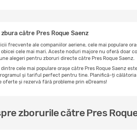
a zbura către Pres Roque Saenz
icii frecvente ale companiilor aeriene, cele mai populare ora
bicei cele mai mari. Aceste noduri majore nu oferă doar conf
une alegeri pentru zboruri directe către Pres Roque Saenz.
dintre cele mai populare orașe către Pres Roque Saenz este 
rogramul și tariful perfect pentru tine. Planifică-ți călători
 oferte și rezervă fără probleme prin eDreams!
spre zborurile către Pres Roqu