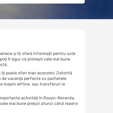
iene și îți oferă informații pentru sute
poți fi sigur că primești cele mai bune
ectă.
îți poate oferi mari economii. Datorită
rte de vacanță perfecte cu pachetele
de mașini ieftine, sau transferuri la
 importante activități în Rouyn-Noranda,
 cele mai bune prețuri atunci când rezervi