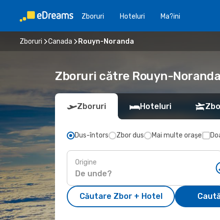
Zboruri
Hoteluri
Ma?ini
Zboruri
Canada
Rouyn-Noranda
Zboruri către Rouyn-Noranda 
Zboruri
Hoteluri
Zbo
Dus-întors
Zbor dus
Mai multe orașe
Doa
Origine
Căutare Zbor + Hotel
Caută