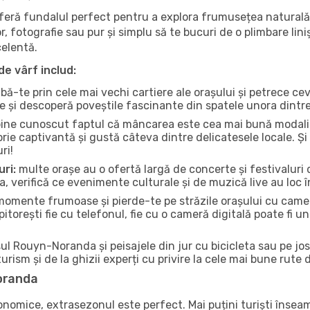
 oferă fundalul perfect pentru a explora frumusețea natural
r, fotografie sau pur și simplu să te bucuri de o plimbare lin
celentă.
de vârf includ:
bă-te prin cele mai vechi cartiere ale orașului și petrece c
ce și descoperă poveștile fascinante din spatele unora dintr
ine cunoscut faptul că mâncarea este cea mai bună modalita
torie captivantă și gustă câteva dintre delicatesele locale. 
ri!
uri:
multe orașe au o ofertă largă de concerte și festivaluri d
, verifică ce evenimente culturale și de muzică live au loc î
omente frumoase și pierde-te pe străzile orașului cu camer
e pitorești fie cu telefonul, fie cu o cameră digitală poate fi 
l Rouyn-Noranda și peisajele din jur cu bicicleta sau pe jos
urism și de la ghizii experți cu privire la cele mai bune rute 
Noranda
conomice, extrasezonul este perfect. Mai puțini turiști înse