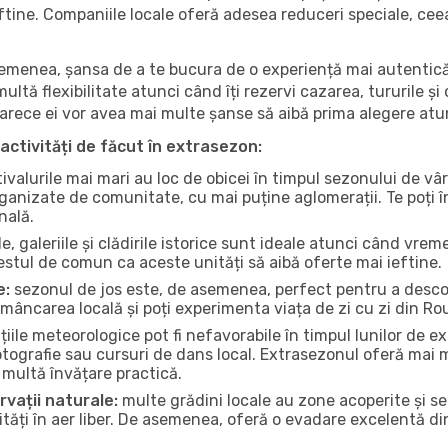
 ieftine. Companiile locale oferă adesea reduceri speciale, ce
 asemenea, șansa de a te bucura de o experiență mai autentică
multă flexibilitate atunci când îți rezervi cazarea, tururile și
eoarece ei vor avea mai multe șanse să aibă prima alegere atu
activități de făcut în extrasezon:
ivalurile mai mari au loc de obicei în timpul sezonului de vâr
ganizate de comunitate, cu mai puține aglomerații. Te poți în
nală.
, galeriile și clădirile istorice sunt ideale atunci când vrem
stul de comun ca aceste unități să aibă oferte mai ieftine.
e:
sezonul de jos este, de asemenea, perfect pentru a descope
 mâncarea locală și poți experimenta viața de zi cu zi din 
iile meteorologice pot fi nefavorabile în timpul lunilor de
otografie sau cursuri de dans local. Extrasezonul oferă mai mu
multă învățare practică.
rvații naturale:
multe grădini locale au zone acoperite și s
ți în aer liber. De asemenea, oferă o evadare excelentă din a