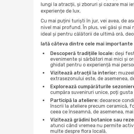
lungi la atracții, și zboruri și cazare mai
experiențe de lux.
Cu mai puțini turiști în jur, vei avea, de
nivel mai profund. În plus, vei găsi și mai 
ideal și pentru călătorii de ultimă oră, d
Iată câteva dintre cele mai importante 
Descoperă tradițiile locale:
deși fest
evenimente și sărbători mai mici și or
ghidat pentru o experiență mai perso
Vizitează atracții la interior:
muzeele
extrasezonului este, de asemenea, de
Explorează cumpărăturile sezonier
cumpăra suveniruri unice, poți gusta
Participă la ateliere:
deoarece condiț
înscrii la ateliere precum ceramică, f
ceea ce înseamnă, de asemenea, mai 
Vizitează grădini botanice sau reze
atunci când vremea nu permite activită
multe despre flora locală.