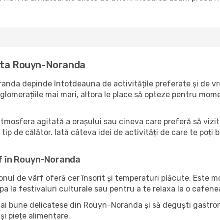
zita Rouyn-Noranda
anda depinde întotdeauna de activitățile preferate și de vr
lomerațiile mai mari, altora le place să opteze pentru moment
atmosfera agitată a orașului sau cineva care preferă să vizi
tip de călător. Iată câteva idei de activități de care te poți
rf în Rouyn-Noranda
zonul de vârf oferă cer însorit și temperaturi plăcute. Este 
pa la festivaluri culturale sau pentru a te relaxa la o cafene
mai bune delicatese din Rouyn-Noranda și să deguști gastron
și piețe alimentare.