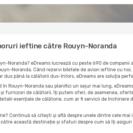
boruri ieftine către Rouyn-Noranda
Rouyn-Noranda? eDreams lucrează cu peste 690 de companii aer
ouyn-Noranda. Când rezervi biletele de avion ieftine cu noi, 
oar dus până la călătorii dus-întors, eDreams are soluția perf
d în Rouyn-Noranda sau planifici un sejur mai lung, eDreams 
și furnizori de călătorii, îți putem oferi, de asemenea, ofe
detalii esențiale de călătorie, cum ar fi servicii de închiriere 
rie? Continuă să citești și află despre unele dintre cele mai
către această destinație și sfaturi despre cum să îți asiguri