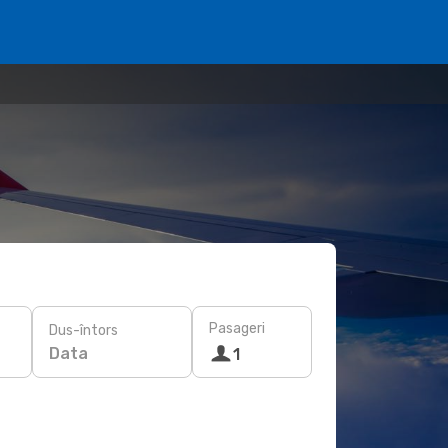
Pasageri
Dus-întors
Data
1