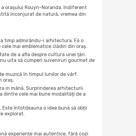
ă a orașului Rouyn-Noranda. Indiferent
iștită înconjurat de natură, vremea din
eva timp admirându-i arhitectura. Fă o
e cele mai emblematice clădiri din oraș.
te de a afla despre cultura unei țări.
Și nu uita să cumperi suveniruri gourmet de
e muzică în timpul lunilor de vârf.
n oraș.
a in mână. Surprinderea arhitecturii
una dintre cele mai bune modalități de a
. Este întotdeauna o idee bună să obții
de explorat.
amnă experiențe mai autentice, fără cozi