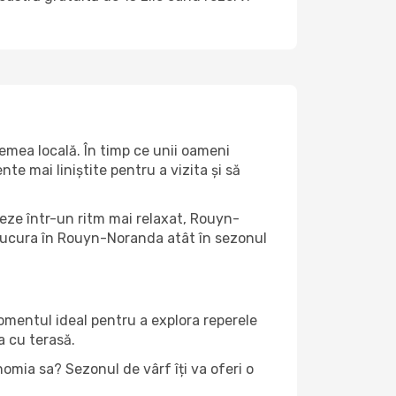
emea locală. În timp ce unii oameni
e mai liniștite pentru a vizita și să
teze într-un ritm mai relaxat, Rouyn-
 bucura în Rouyn-Noranda atât în ​​sezonul
momentul ideal pentru a explora reperele
a cu terasă.
omia sa? Sezonul de vârf îți va oferi o