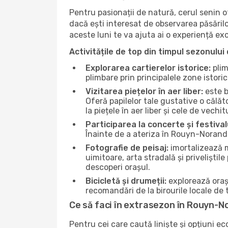
Pentru pasionații de natură, cerul senin
dacă ești interesat de observarea păsărilo
aceste luni te va ajuta ai o experiență ex
Activitățile de top din timpul sezonului 
Explorarea cartierelor istorice:
plim
plimbare prin principalele zone istori
Vizitarea piețelor în aer liber:
este b
Oferă papilelor tale gustative o călă
la piețele în aer liber și cele de vechitu
Participarea la concerte și festival
Înainte de a ateriza în Rouyn-Noranda
Fotografie de peisaj:
imortalizează m
uimitoare, arta stradală și priveliștil
descoperi orașul.
Bicicletă și drumeții:
explorează orașu
recomandări de la birourile locale de t
Ce să faci în extrasezon în Rouyn-
Pentru cei care caută liniște și opțiuni e