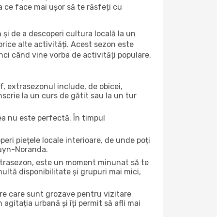
ea ce face mai ușor să te răsfeți cu
 și de a descoperi cultura locală la un
 orice alte activități. Acest sezon este
nci când vine vorba de activități populare.
f, extrasezonul include, de obicei,
scrie la un curs de gătit sau la un tur
ea nu este perfectă. În timpul
ri piețele locale interioare, de unde poți
Rouyn-Noranda.
 extrasezon, este un moment minunat să te
ltă disponibilitate și grupuri mai mici,
ere care sunt grozave pentru vizitare
gitația urbană și îți permit să afli mai