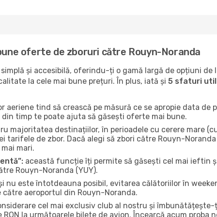
 bune oferte de zboruri către Rouyn-Noranda
implă și accesibilă, oferindu-ți o gamă largă de opțiuni de 
litate la cele mai bune prețuri. În plus, iată și
5 sfaturi ut
or aeriene tind să crească pe măsură ce se apropie data de pl
n din timp te poate ajuta să găsești oferte mai bune.
u majoritatea destinațiilor, în perioadele cu cerere mare (cum
ei tarifele de zbor. Dacă alegi să zbori către Rouyn-Noranda 
i mai mari.
gentă”:
această funcție îți permite să găsești cel mai ieftin ș
către Rouyn-Noranda (YUY).
și nu este întotdeauna posibil, evitarea călătoriilor în weeke
le către aeroportul din Rouyn-Noranda.
onsiderare cel mai exclusiv club al nostru și îmbunătățește-
e RON la următoarele bilete de avion. Încearcă acum proba no