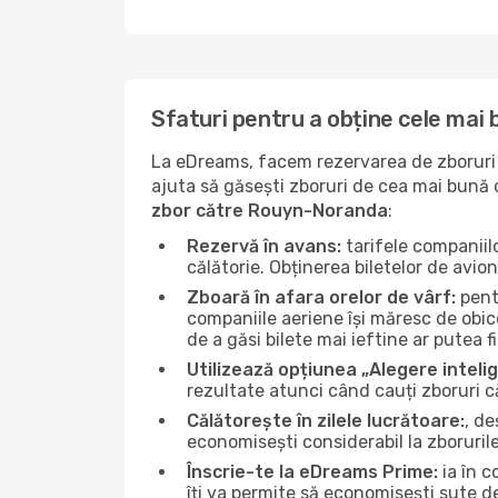
Sfaturi pentru a obține cele mai
La eDreams, facem rezervarea de zboruri s
ajuta să găsești zboruri de cea mai bună ca
zbor către Rouyn-Noranda
:
Rezervă în avans:
tarifele companiil
călătorie. Obținerea biletelor de avio
Zboară în afara orelor de vârf:
pentr
companiile aeriene își măresc de obic
de a găsi bilete mai ieftine ar putea f
Utilizează opțiunea „Alegere inteli
rezultate atunci când cauți zboruri 
Călătorește în zilele lucrătoare:
, de
economisești considerabil la zboruri
Înscrie-te la eDreams Prime:
ia în c
îți va permite să economisești sute d