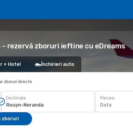
- rezervă zboruri ieftine cu eDreams
r + Hotel
Închirieri auto
r zboruri directe
Destinația
Plecare
Data
 zboruri